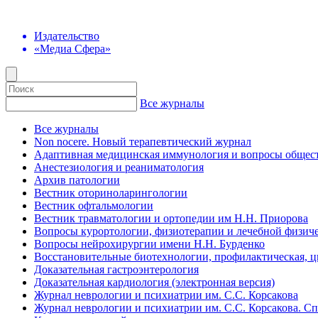
Издательство
«Медиа Сфера»
Все журналы
Все журналы
Non nocere. Новый терапевтический журнал
Адаптивная медицинская иммунология и вопросы общест
Анестезиология и реаниматология
Архив патологии
Вестник оториноларингологии
Вестник офтальмологии
Вестник травматологии и ортопедии им Н.Н. Приорова
Вопросы курортологии, физиотерапии и лечебной физиче
Вопросы нейрохирургии имени Н.Н. Бурденко
Восстановительные биотехнологии, профилактическая, 
Доказательная гастроэнтерология
Доказательная кардиология (электронная версия)
Журнал неврологии и психиатрии им. С.С. Корсакова
Журнал неврологии и психиатрии им. С.С. Корсакова. С