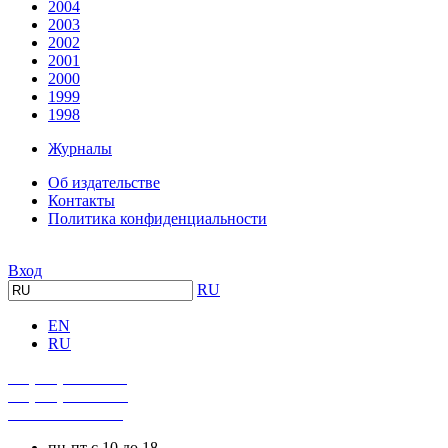
2004
2003
2002
2001
2000
1999
1998
Журналы
Об издательстве
Контакты
Политика конфиденциальности
Вход
RU
EN
RU
+7 (495) 482-4118
+7 (495) 482-4329
+8 800 250-18-12
пн-пт с 10 до 18