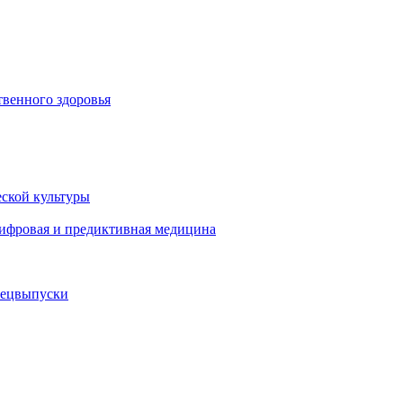
венного здоровья
ской культуры
цифровая и предиктивная медицина
пецвыпуски