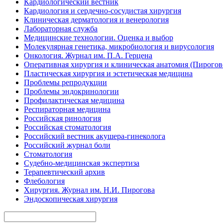
Кардиологический вестник
Кардиология и сердечно-сосудистая хирургия
Клиническая дерматология и венерология
Лабораторная служба
Медицинские технологии. Оценка и выбор
Молекулярная генетика, микробиология и вирусология
Онкология. Журнал им. П.А. Герцена
Оперативная хирургия и клиническая анатомия (Пирого
Пластическая хирургия и эстетическая медицина
Проблемы репродукции
Проблемы эндокринологии
Профилактическая медицина
Респираторная медицина
Российская ринология
Российская стоматология
Российский вестник акушера-гинеколога
Российский журнал боли
Стоматология
Судебно-медицинская экспертиза
Терапевтический архив
Флебология
Хирургия. Журнал им. Н.И. Пирогова
Эндоскопическая хирургия