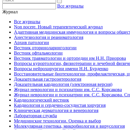
Все журналы
Журнал
Все журналы
Non nocere. Новый терапевтический журнал
Адаптивная медицинская иммунология и вопросы общест
Анестезиология и реаниматология
Архив патологии
Вестник оториноларингологии
Вестник офтальмологии
Вестник травматологии и ортопедии им Н.Н. Приорова
Вопросы курортологии, физиотерапии и лечебной физиче
Вопросы нейрохирургии имени Н.Н. Бурденко
Восстановительные биотехнологии, профилактическая, 
Доказательная гастроэнтерология
Доказательная кардиология (электронная версия)
Журнал неврологии и психиатрии им. С.С. Корсакова
Журнал неврологии и психиатрии им. С.С. Корсакова. С
Кардиологический вестник
Кардиология и сердечно-сосудистая хирургия
Клиническая дерматология и венерология
Лабораторная служба
Медицинские технологии. Оценка и выбор
Молекулярная генетика, микробиология и вирусология