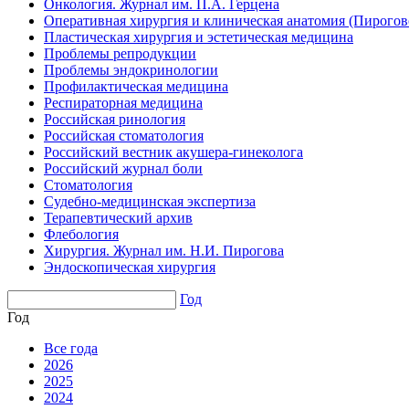
Онкология. Журнал им. П.А. Герцена
Оперативная хирургия и клиническая анатомия (Пирого
Пластическая хирургия и эстетическая медицина
Проблемы репродукции
Проблемы эндокринологии
Профилактическая медицина
Респираторная медицина
Российская ринология
Российская стоматология
Российский вестник акушера-гинеколога
Российский журнал боли
Стоматология
Судебно-медицинская экспертиза
Терапевтический архив
Флебология
Хирургия. Журнал им. Н.И. Пирогова
Эндоскопическая хирургия
Год
Год
Все года
2026
2025
2024