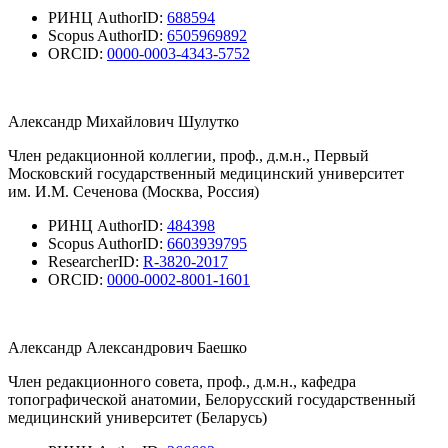
РИНЦ AuthorID:
688594
Scopus AuthorID:
6505969892
ORCID:
0000-0003-4343-5752
Александр Михайлович Шулутко
Член редакционной коллегии, проф., д.м.н., Первый
Московский государственный медицинский университет
им. И.М. Сеченова (Москва, Россия)
РИНЦ AuthorID:
484398
Scopus AuthorID:
6603939795
ResearcherID:
R-3820-2017
ORCID:
0000-0002-8001-1601
Александр Александрович Баешко
Член редакционного совета, проф., д.м.н., кафедра
топографической анатомии, Белорусский государственный
медицинский университет (Беларусь)