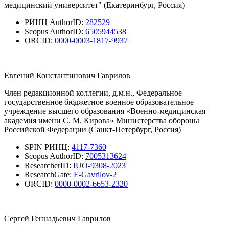
медицинский университет" (Екатеринбург, Россия)
РИНЦ AuthorID:
282529
Scopus AuthorID:
6505944538
ORCID:
0000-0003-1817-9937
Евгений Константинович Гаврилов
Член редакционной коллегии, д.м.н., Федеральное
государственное бюджетное военное образовательное
учреждение высшего образования «Военно-медицинская
академия имени С. М. Кирова» Министерства обороны
Российской Федерации (Санкт-Петербург, Россия)
SPIN РИНЦ:
4117-7360
Scopus AuthorID:
7005313624
ResearcherID:
IUO-9308-2023
ResearchGate:
E-Gavrilov-2
ORCID:
0000-0002-6653-2320
Сергей Геннадьевич Гаврилов