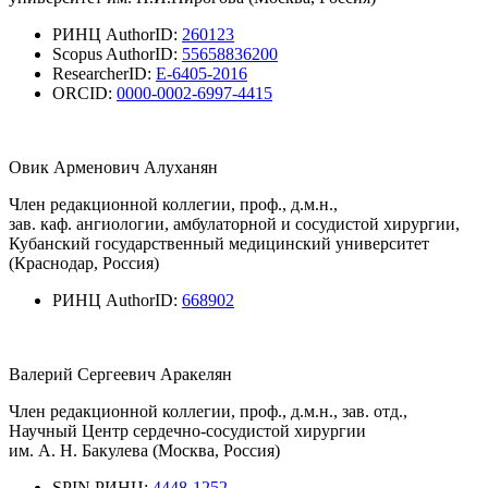
РИНЦ AuthorID:
260123
Scopus AuthorID:
55658836200
ResearcherID:
E-6405-2016
ORCID:
0000-0002-6997-4415
Овик Арменович Алуханян
Член редакционной коллегии, проф., д.м.н.,
зав. каф. ангиологии, амбулаторной и сосудистой хирургии,
Кубанский государственный медицинский университет
(Краснодар, Россия)
РИНЦ AuthorID:
668902
Валерий Сергеевич Аракелян
Член редакционной коллегии, проф., д.м.н., зав. отд.,
Научный Центр сердечно-сосудистой хирургии
им. А. Н. Бакулева (Москва, Россия)
SPIN РИНЦ:
4448-1252