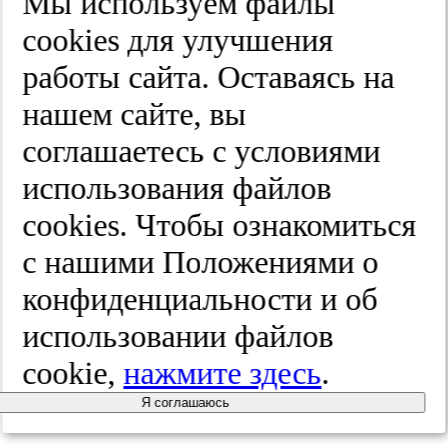
Мы используем файлы
Александр Николаевич Чугунов
cооkies для улучшения
Член редакционного совета, проф., д.м.н., Российская
медицинская академия непрерывного профессионального
работы сайта. Оставаясь на
образования, Казанская государственная медицинская
академия (Россия)
нашем сайте, вы
РИНЦ AuthorID:
783882
соглашаетесь с условиями
использования файлов
Бо Эклоф
cооkies. Чтобы ознакомиться
Член редакционного совета, проф., доктор медицины Lunds
Universitet (Швеция)
с нашими Положениями о
Scopus AuthorID:
7007179166
конфиденциальности и об
использовании файлов
Аттилио Кавецци
cookie,
нажмите здесь
.
Член редакционного совета, проф., доктор медицины, Глава
клиники Евроцентр "Веналинфа", Сан-Бенедетто-дель-Тронто
Я соглашаюсь
(Асколи-Пичено, Италия)