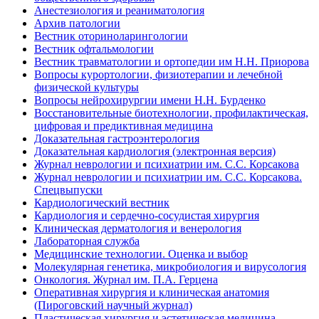
Анестезиология и реаниматология
Архив патологии
Вестник оториноларингологии
Вестник офтальмологии
Вестник травматологии и ортопедии им Н.Н. Приорова
Вопросы курортологии, физиотерапии и лечебной
физической культуры
Вопросы нейрохирургии имени Н.Н. Бурденко
Восстановительные биотехнологии, профилактическая,
цифровая и предиктивная медицина
Доказательная гастроэнтерология
Доказательная кардиология (электронная версия)
Журнал неврологии и психиатрии им. С.С. Корсакова
Журнал неврологии и психиатрии им. С.С. Корсакова.
Спецвыпуски
Кардиологический вестник
Кардиология и сердечно-сосудистая хирургия
Клиническая дерматология и венерология
Лабораторная служба
Медицинские технологии. Оценка и выбор
Молекулярная генетика, микробиология и вирусология
Онкология. Журнал им. П.А. Герцена
Оперативная хирургия и клиническая анатомия
(Пироговский научный журнал)
Пластическая хирургия и эстетическая медицина