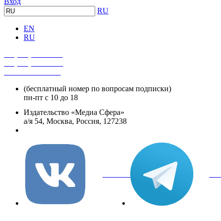
Вход
RU
EN
RU
+7 (495) 482-4118
+7 (495) 482-4329
+8 800 250-18-12
(бесплатный номер по вопросам подписки)
пн-пт с 10 до 18
Издательство «Медиа Сфера»
а/я 54, Москва, Россия, 127238
info@mediasphera.ru
вКонтакте
Tel