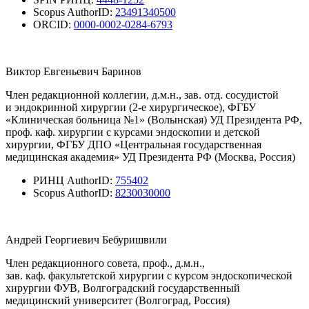
Scopus AuthorID:
23491340500
ORCID:
0000-0002-0284-6793
Виктор Евгеньевич Баринов
Член редакционной коллегии, д.м.н., зав. отд. сосудистой
и эндокринной хирургии (2-е хирургическое), ФГБУ
«Клиническая больница №1» (Волынская) УД Президента РФ,
проф. каф. хирургии с курсами эндоскопии и детской
хирургии, ФГБУ ДПО «Центральная государственная
медицинская академия» УД Президента РФ (Москва, Россия)
РИНЦ AuthorID:
755402
Scopus AuthorID:
8230030000
Андрей Георгиевич Бебуришвили
Член редакционного совета, проф., д.м.н.,
зав. каф. факультетской хирургии с курсом эндоскопической
хирургии ФУВ, Волгоградский государственный
медицинский университет (Волгоград, Россия)