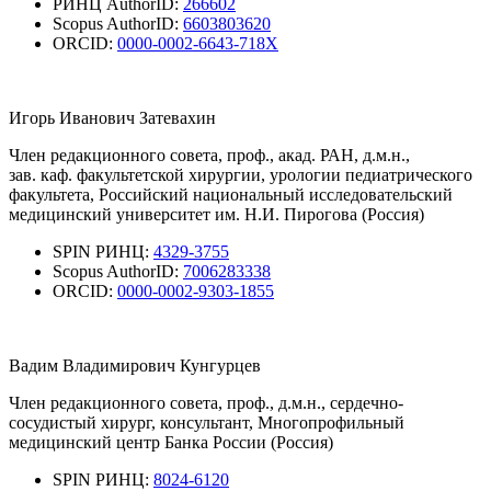
РИНЦ AuthorID:
266602
Scopus AuthorID:
6603803620
ORCID:
0000-0002-6643-718X
Игорь Иванович Затевахин
Член редакционного совета, проф., акад. РАН, д.м.н.,
зав. каф. факультетской хирургии, урологии педиатрического
факультета, Российский национальный исследовательский
медицинский университет им. Н.И. Пирогова (Россия)
SPIN РИНЦ:
4329-3755
Scopus AuthorID:
7006283338
ORCID:
0000-0002-9303-1855
Вадим Владимирович Кунгурцев
Член редакционного совета, проф., д.м.н., сердечно-
сосудистый хирург, консультант, Многопрофильный
медицинский центр Банка России (Россия)
SPIN РИНЦ:
8024-6120