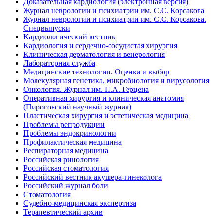
Доказательная кардиология (электронная версия)
Журнал неврологии и психиатрии им. С.С. Корсакова
Журнал неврологии и психиатрии им. С.С. Корсакова.
Спецвыпуски
Кардиологический вестник
Кардиология и сердечно-сосудистая хирургия
Клиническая дерматология и венерология
Лабораторная служба
Медицинские технологии. Оценка и выбор
Молекулярная генетика, микробиология и вирусология
Онкология. Журнал им. П.А. Герцена
Оперативная хирургия и клиническая анатомия
(Пироговский научный журнал)
Пластическая хирургия и эстетическая медицина
Проблемы репродукции
Проблемы эндокринологии
Профилактическая медицина
Респираторная медицина
Российская ринология
Российская стоматология
Российский вестник акушера-гинеколога
Российский журнал боли
Стоматология
Судебно-медицинская экспертиза
Терапевтический архив