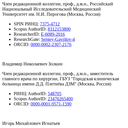
Член редакционной коллегии, проф., д.м.н., Российский
Национальный Исследовательский Медицинский
Университет им. Н.И. Пирогова (Москва, Россия)
SPIN РИНЦ:
7375-4712
Scopus AuthorID:
8312153800
ResearcherID:
E-6089-2016
ResearchGate:
Sergey-Gavrilov-4
ORCID:
0000-0002-2307-2176
Владимир Николаевич Золкин
Член редакционной коллегии, проф., д.м.н., заместитель
главного врача по хирургии, ГБУЗ "Городская клиническая
больница имени Д.Д. Плетнёва ДЗМ" (Москва, Россия)
РИНЦ AuthorID:
548705
Scopus AuthorID:
23476265400
ORCID:
0000-0001-9571-1590
Игорь Михайлович Игнатьев