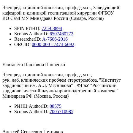
Член редакционной коллегии, проф., д.м.н., Заведующий
кафедрой и клиникой госпитальной хирургии ФГБОУ
ВО СамГМУ Минздрава России (Самара, Россия)
SPIN РИНЦ:
7259-3894
Scopus AuthorID:
6507460772
ResearcherID:
A-7606-2016
ORCID:
0000-0001-7473-6692
Елизавета Павловна Панченко
Член редакционной коллегии, проф., д.м.н.,
рук. лаб. клинических проблем атеротромбоза, "Институт
кардиологии им. А.Л. Мясникова" - ФГБУ "Российский
кардиологический научно-производственный комплекс"
Минздрава РФ (Москва, Россия)
РИНЦ AuthorID:
88575
Scopus AuthorID:
7005710985
Алексей Сергеевич Петриков