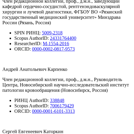
Член редакционной коллегии, проф., д.м.н., заведующий
кафедрой сердечно-сосудистой, рентгенэндоваскулярной
хирургии и лучевой диагностики, ФГБОУ ВО «Рязанский
государственный медицинский университет» Минздрава
России (Рязань, Россия)
SPIN РИНЦ:
5009-2318
Scopus AuthorID:
24331764400
ResearcherID:
M-1554-2016
ORCID:
0000-0002-0817-9573
Андрей Анатольевич Карпенко
Член редакционной коллегии, проф., д.м.н., Руководитель
Центра, Новосибирский научно-исследовательский институт
патологии кровообращения (Новосибирск, Россия)
РИНЦ AuthorID:
338848
Scopus AuthorID:
7006179429
ORCID:
0000-0001-6101-3313
Сергей Евгенеевич Каторкин