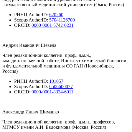
государственный медицинский университет (Омск, Россия)
РИНЦ AuthorID:
620260
Scopus AuthorID:
57041126700
ORCID:
0000-0001-5742-0231
Андрей Иванович Шевела
Член редакционной коллегии, проф., д.м.н.,
зам. дир. по научной работе, Институт химической биологии
и фундаментальной медицины СО РАН (Новосибирск,
Россия)
РИНЦ AuthorID:
101057
Scopus AuthorID:
6506600077
ORCID:
0000-0001-8324-6011
Александр Ильич Шиманко
Член редакционной коллегии, проф., д.м.н., профессор,
МГМСУ имени А.И. Евдокимова (Москва, Россия)