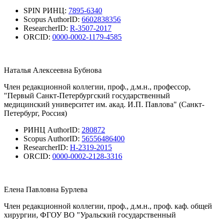
SPIN РИНЦ:
7895-6340
Scopus AuthorID:
6602838356
ResearcherID:
R-3507-2017
ORCID:
0000-0002-1179-4585
Наталья Алексеевна Бубнова
Член редакционной коллегии, проф., д.м.н., профессор,
"Первый Санкт-Петербургский государственный
медицинский университет им. акад. И.П. Павлова" (Санкт-
Петербург, Россия)
РИНЦ AuthorID:
280872
Scopus AuthorID:
56556486400
ResearcherID:
H-2319-2015
ORCID:
0000-0002-2128-3316
Елена Павловна Бурлева
Член редакционной коллегии, проф., д.м.н., проф. каф. общей
хирургии, ФГОУ ВО "Уральский государственный