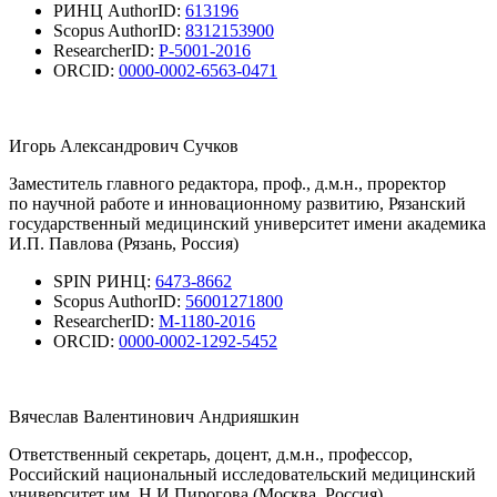
РИНЦ AuthorID:
613196
Scopus AuthorID:
8312153900
ResearcherID:
P-5001-2016
ORCID:
0000-0002-6563-0471
Игорь Александрович Сучков
Заместитель главного редактора, проф., д.м.н., проректор
по научной работе и инновационному развитию, Рязанский
государственный медицинский университет имени академика
И.П. Павлова (Рязань, Россия)
SPIN РИНЦ:
6473-8662
Scopus AuthorID:
56001271800
ResearcherID:
M-1180-2016
ORCID:
0000-0002-1292-5452
Вячеслав Валентинович Андрияшкин
Ответственный секретарь, доцент, д.м.н., профессор,
Российский национальный исследовательский медицинский
университет им. Н.И.Пирогова (Москва, Россия)