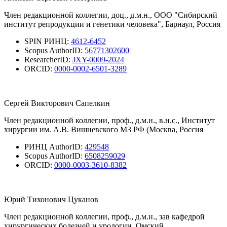
Член редакционной коллегии, доц., д.м.н., ООО "Сибирский
институт репродукции и генетики человека", Барнаул, Россия
SPIN РИНЦ:
4612-6452
Scopus AuthorID:
56771302600
ResearcherID:
JXY-0009-2024
ORCID:
0000-0002-6501-3289
Сергей Викторович Сапелкин
Член редакционной коллегии, проф., д.м.н., в.н.с., Институт
хирургии им. А.В. Вишневского МЗ РФ (Москва, Россия
РИНЦ AuthorID:
429548
Scopus AuthorID:
6508259029
ORCID:
0000-0003-3610-8382
Юрий Тихонович Цуканов
Член редакционной коллегии, проф., д.м.н., зав кафедрой
хирургических болезней и урологии, Омский