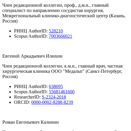
Член редакционной коллегии, проф., д.м.н., главный
специалист по направлению сосудистая хирургия,
Межрегиональный клинико-диагностический центр (Казань,
Россия)
РИНЦ AuthorID:
528210
Scopus AuthorID:
7003666021
Евгений Аркадьевич Илюхин
Член редакционной коллегии, к.м.н., главный врач, частная
хирургическая клиника ООО "Медальп" (Санкт-Петербург,
Россия)
РИНЦ AuthorID:
638695
Scopus AuthorID:
55681461600
ResearcherID:
S-2324-2018
ORCID:
0000-0002-8288-8239
Роман Евгеньевич Калинин