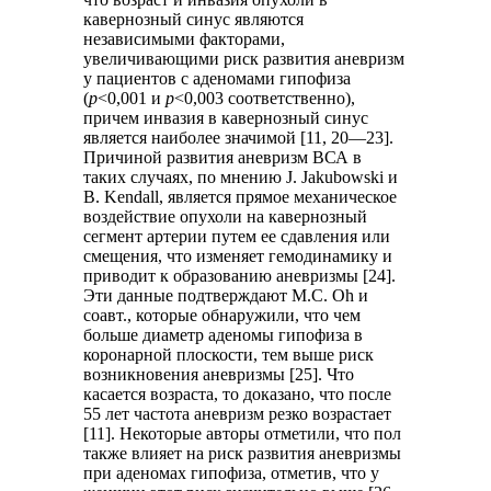
кавернозный синус являются
независимыми факторами,
увеличивающими риск развития аневризм
у пациентов с аденомами гипофиза
(
p
<0,001 и
p
<0,003 соответственно),
причем инвазия в кавернозный синус
является наиболее значимой [11, 20—23].
Причиной развития аневризм ВСА в
таких случаях, по мнению J. Jakubowski и
B. Kendall, является прямое механическое
воздействие опухоли на кавернозный
сегмент артерии путем ее сдавления или
смещения, что изменяет гемодинамику и
приводит к образованию аневризмы [24].
Эти данные подтверждают M.C. Oh и
соавт., которые обнаружили, что чем
больше диаметр аденомы гипофиза в
коронарной плоскости, тем выше риск
возникновения аневризмы [25]. Что
касается возраста, то доказано, что после
55 лет частота аневризм резко возрастает
[11]. Некоторые авторы отметили, что пол
также влияет на риск развития аневризмы
при аденомах гипофиза, отметив, что у