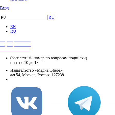
Вход
RU
EN
RU
+7 (495) 482-4118
+7 (495) 482-4329
+8 800 250-18-12
(бесплатный номер по вопросам подписки)
пн-пт с 10 до 18
Издательство «Медиа Сфера»
а/я 54, Москва, Россия, 127238
info@mediasphera.ru
вКонтакте
Tel