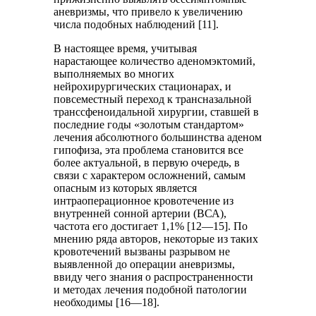
аневризмы, что привело к увеличению
числа подобных наблюдений [11].
В настоящее время, учитывая
нарастающее количество аденомэктомий,
выполняемых во многих
нейрохирургических стационарах, и
повсеместный переход к трансназальной
транссфеноидальной хирургии, ставшей в
последние годы «золотым стандартом»
лечения абсолютного большинства аденом
гипофиза, эта проблема становится все
более актуальной, в первую очередь, в
связи с характером осложнений, самым
опасным из которых является
интраоперационное кровотечение из
внутренней сонной артерии (ВСА),
частота его достигает 1,1% [12—15]. По
мнению ряда авторов, некоторые из таких
кровотечений вызваны разрывом не
выявленной до операции аневризмы,
ввиду чего знания о распространенности
и методах лечения подобной патологии
необходимы [16—18].