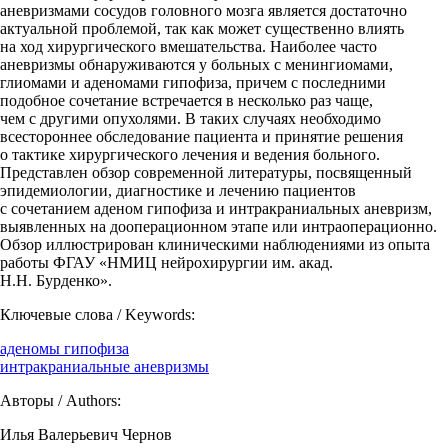
аневризмами сосудов головного мозга является достаточно
актуальной проблемой, так как может существенно влиять
на ход хирургического вмешательства. Наиболее часто
аневризмы обнаруживаются у больных с менингиомами,
глиомами и аденомами гипофиза, причем с последними
подобное сочетание встречается в несколько раз чаще,
чем с другими опухолями. В таких случаях необходимо
всестороннее обследование пациента и принятие решения
о тактике хирургического лечения и ведения больного.
Представлен обзор современной литературы, посвященный
эпидемиологии, диагностике и лечению пациентов
с сочетанием аденом гипофиза и интракраниальных аневризм,
выявленных на дооперационном этапе или интраоперационно.
Обзор иллюстрирован клиническими наблюдениями из опыта
работы ФГАУ «НМИЦ нейрохирургии им. акад.
Н.Н. Бурденко».
Ключевые слова / Keywords:
аденомы гипофиза
интракраниальные аневризмы
Авторы / Authors:
Илья Валерьевич Чернов