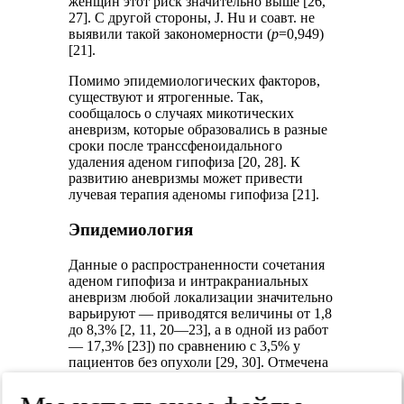
женщин этот риск значительно выше [26,
27]. С другой стороны, J. Hu и соавт. не
выявили такой закономерности (
p
=0,949)
[21].
Помимо эпидемиологических факторов,
существуют и ятрогенные. Так,
сообщалось о случаях микотических
аневризм, которые образовались в разные
сроки после транссфеноидального
удаления аденом гипофиза [20, 28]. К
развитию аневризмы может привести
лучевая терапия аденомы гипофиза [21].
Эпидемиология
Данные о распространенности сочетания
аденом гипофиза и интракраниальных
аневризм любой локализации значительно
варьируют — приводятся величины от 1,8
до 8,3% [2, 11, 20—23], а в одной из работ
— 17,3% [23]) по сравнению с 3,5% у
пациентов без опухоли [29, 30]. Отмечена
вариабельность в сообщениях из разных
стран. Так, J. Jakubowski и B. Kendall