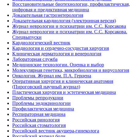
Восстановительные биотехнологии, профилактическая,
цифровая и предиктивная медицина
Доказательная гастроэнтерология
Доказательная кардиология (электронная версия)
Журнал неврологии и психиатрии им. С.С. Корсакова
Журнал неврологии и психиатрии им. С.С. Корсакова.
Спецвыпуски
Кардиологический вестник
Кардиология и сердечно-сосудистая хирургия
Клиническая дерматология и венерология
Лабораторная служба
Медицинские технологии. Оценка и выбор
Молекулярная генетика, микробиология и вирусология
Онкология. Журнал им. П.А. Герцена
Оперативная хирургия и клиническая анатомия
(Пироговский научный журнал)
Пластическая хирургия и эстетическая медицина
Проблемы репродукции
Проблемы эндокринологии
Профилактическая медицина
Респираторная медицина
Российская ринология
Российская стоматология
Российский вестник акушера-гинеколога
Российский журнал боли