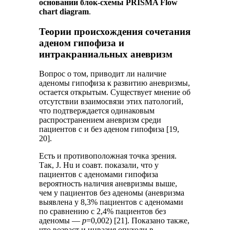
основании блок-схемы PRISMA Flow
chart diagram
.
Теории происхождения сочетания
аденом гипофиза и
интракраниальных аневризм
Вопрос о том, приводит ли наличие
аденомы гипофиза к развитию аневризмы,
остается открытым. Существует мнение об
отсутствии взаимосвязи этих патологий,
что подтверждается одинаковым
распространением аневризм среди
пациентов с и без аденом гипофиза [19,
20].
Есть и противоположная точка зрения.
Так, J. Hu и соавт. показали, что у
пациентов с аденомами гипофиза
вероятность наличия аневризмы выше,
чем у пациентов без аденомы (аневризма
выявлена у 8,3% пациентов с аденомами
по сравнению с 2,4% пациентов без
аденомы —
p
=0,002) [21]. Показано также,
что возраст и инвазия опухоли в