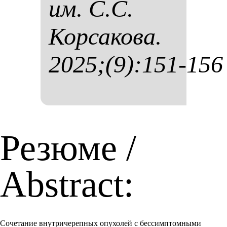
им. С.С.
Кор­са­ко­ва.
2025;(9):151-156
Резюме /
Abstract:
Сочетание внутричерепных опухолей с бессимптомными