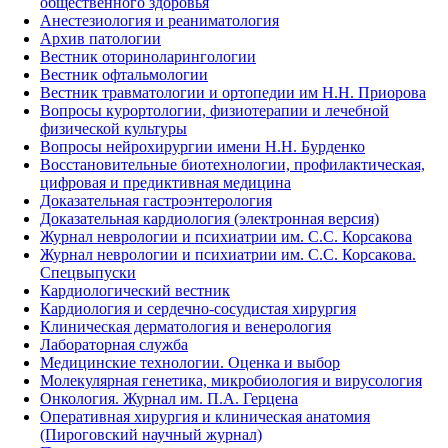
общественного здоровья
Анестезиология и реаниматология
Архив патологии
Вестник оториноларингологии
Вестник офтальмологии
Вестник травматологии и ортопедии им Н.Н. Приорова
Вопросы курортологии, физиотерапии и лечебной
физической культуры
Вопросы нейрохирургии имени Н.Н. Бурденко
Восстановительные биотехнологии, профилактическая,
цифровая и предиктивная медицина
Доказательная гастроэнтерология
Доказательная кардиология (электронная версия)
Журнал неврологии и психиатрии им. С.С. Корсакова
Журнал неврологии и психиатрии им. С.С. Корсакова.
Спецвыпуски
Кардиологический вестник
Кардиология и сердечно-сосудистая хирургия
Клиническая дерматология и венерология
Лабораторная служба
Медицинские технологии. Оценка и выбор
Молекулярная генетика, микробиология и вирусология
Онкология. Журнал им. П.А. Герцена
Оперативная хирургия и клиническая анатомия
(Пироговский научный журнал)