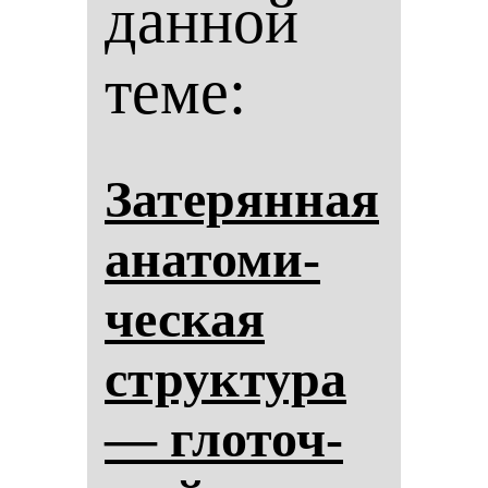
данной
теме:
За­те­рян­ная
ана­то­ми­
чес­кая
струк­ту­ра
— гло­точ­