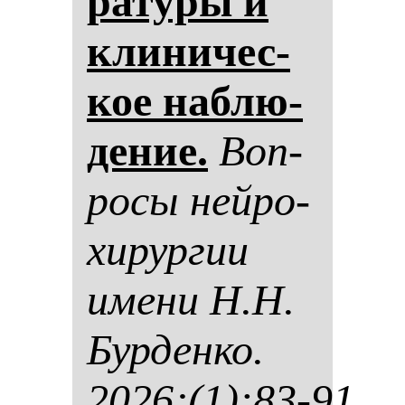
ра­ту­ры и
кли­ни­чес­
кое наб­лю­
де­ние.
Воп­
ро­сы ней­ро­
хи­рур­гии
име­ни Н.Н.
Бур­ден­ко.
2026;(1):83-91