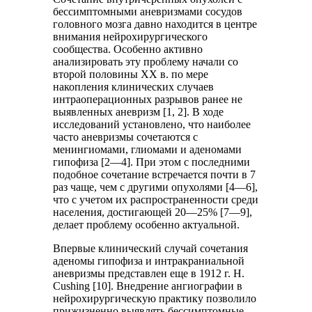
бессимптомными аневризмами сосудов
головного мозга давно находится в центре
внимания нейрохирургического
сообщества. Особенно активно
анализировать эту проблему начали со
второй половины XX в. по мере
накопления клинических случаев
интраоперационных разрывов ранее не
выявленных аневризм [1, 2]. В ходе
исследований установлено, что наиболее
часто аневризмы сочетаются с
менингиомами, глиомами и аденомами
гипофиза [2—4]. При этом с последними
подобное сочетание встречается почти в 7
раз чаще, чем с другими опухолями [4—6],
что с учетом их распространенности среди
населения, достигающей 20—25% [7—9],
делает проблему особенно актуальной.
Впервые клинический случай сочетания
аденомы гипофиза и интракраниальной
аневризмы представлен еще в 1912 г. H.
Cushing [10]. Внедрение ангиографии в
нейрохирургическую практику позволило
прижизненно выявлять бессимптомные