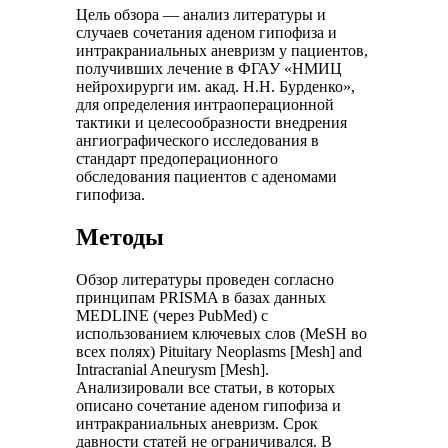
Цель обзора — анализ литературы и
случаев сочетания аденом гипофиза и
интракраниальных аневризм у пациентов,
получивших лечение в ФГАУ «НМИЦ
нейрохирурги им. акад. Н.Н. Бурденко»,
для определения интраоперационной
тактики и целесообразности внедрения
ангиографического исследования в
стандарт предоперационного
обследования пациентов с аденомами
гипофиза.
Методы
Обзор литературы проведен согласно
принципам PRISMA в базах данных
MEDLINE (через PubMed) с
использованием ключевых слов (MeSH во
всех полях) Pituitary Neoplasms [Mesh] and
Intracranial Aneurysm [Mesh].
Анализировали все статьи, в которых
описано сочетание аденом гипофиза и
интракраниальных аневризм. Срок
давности статей не ограничивался. В