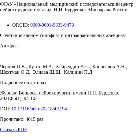
ФГАУ «Национальный медицинский исследовательский центр
нейрохирургии им. акад. Н.Н. Бурденко» Минздрава России
ORCID:
0000-0001-9333-9473
Сочетание аденом гипофиза и интракраниальных аневризм
Авторы:
Чернов И.В.
,
Кутин М.А.
,
Хейреддин А.С.
,
Коновалов А.Н.
,
Шехтман О.Д.
,
Элиава Ш.Ш.
,
Калинин П.Л.
Подробнее об авторах
Журнал:
Вопросы нейрохирургии имени Н.Н. Бурденко.
2021;85(1): 94‑103
DOI:
10.17116/neiro20218501194
Прочитано:
4015
раз
Скачать PDF