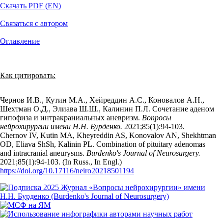
Скачать PDF (EN)
Связаться с автором
Оглавление
Как цитировать:
Чернов И.В., Кутин М.А., Хейреддин А.С., Коновалов А.Н.,
Шехтман О.Д., Элиава Ш.Ш., Калинин П.Л. Сочетание аденом
гипофиза и интракраниальных аневризм.
Вопросы
нейрохирургии имени Н.Н. Бурденко.
2021;85(1):94‑103.
Chernov IV, Kutin MA, Kheyreddin AS, Konovalov AN, Shekhtman
OD, Eliava ShSh, Kalinin PL. Combination of pituitary adenomas
and intracranial aneurysms.
Burdenko's Journal of Neurosurgery.
2021;85(1):94‑103. (In Russ., In Engl.)
https://doi.org/10.17116/neiro20218501194