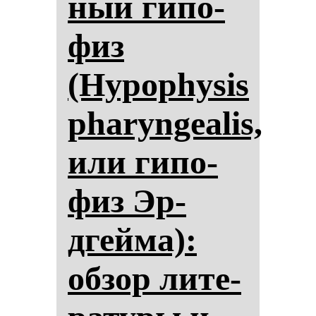
ный ги­по­
физ
(Hypophysis
pharyngealis,
или ги­по­
физ Эр­
дгей­ма):
об­зор ли­те­