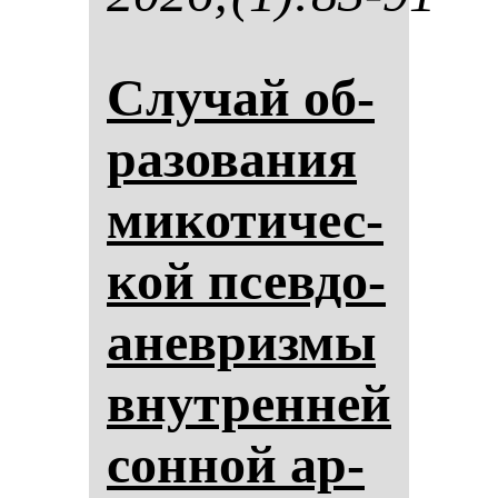
Слу­чай об­
ра­зо­ва­ния
ми­ко­ти­чес­
кой псев­до­
анев­риз­мы
внут­рен­ней
сон­ной ар­