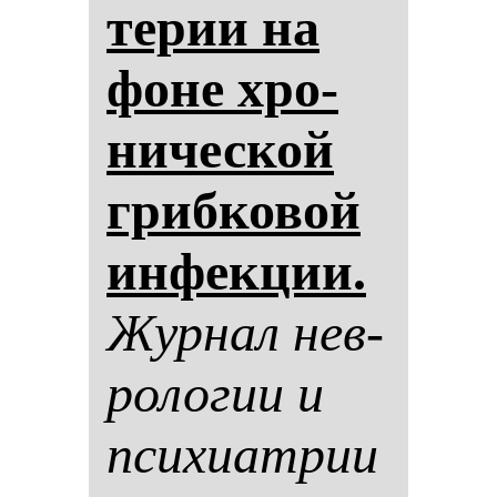
те­рии на
фо­не хро­
ни­чес­кой
гриб­ко­вой
ин­фек­ции.
Жур­нал нев­
ро­ло­гии и
пси­хи­ат­рии