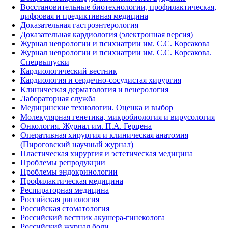
Восстановительные биотехнологии, профилактическая,
цифровая и предиктивная медицина
Доказательная гастроэнтерология
Доказательная кардиология (электронная версия)
Журнал неврологии и психиатрии им. С.С. Корсакова
Журнал неврологии и психиатрии им. С.С. Корсакова.
Спецвыпуски
Кардиологический вестник
Кардиология и сердечно-сосудистая хирургия
Клиническая дерматология и венерология
Лабораторная служба
Медицинские технологии. Оценка и выбор
Молекулярная генетика, микробиология и вирусология
Онкология. Журнал им. П.А. Герцена
Оперативная хирургия и клиническая анатомия
(Пироговский научный журнал)
Пластическая хирургия и эстетическая медицина
Проблемы репродукции
Проблемы эндокринологии
Профилактическая медицина
Респираторная медицина
Российская ринология
Российская стоматология
Российский вестник акушера-гинеколога
Российский журнал боли