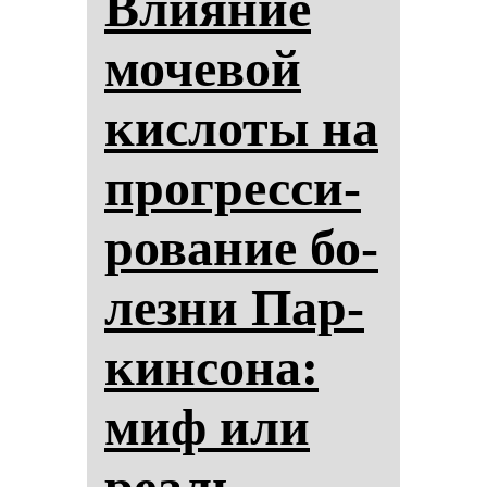
Вли­яние
мо­че­вой
кис­ло­ты на
прог­рес­си­
ро­ва­ние бо­
лез­ни Пар­
кин­со­на:
миф или
ре­аль­