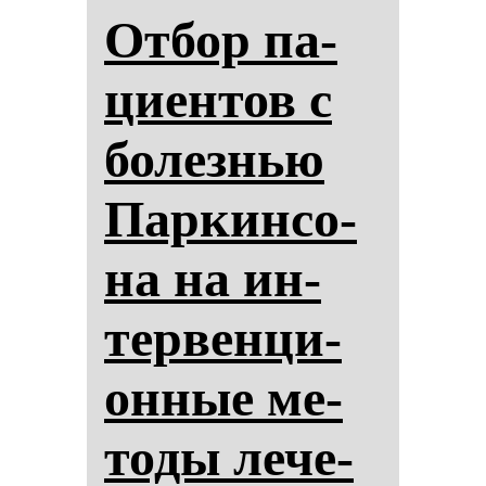
От­бор па­
ци­ен­тов с
бо­лез­нью
Пар­кин­со­
на на ин­
тер­вен­ци­
он­ные ме­
то­ды ле­че­