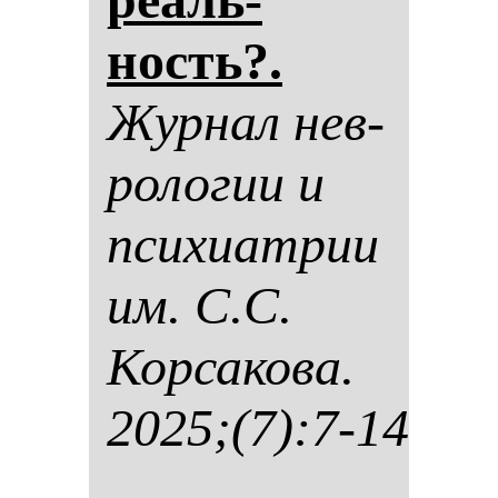
ность?.
Жур­нал нев­
ро­ло­гии и
пси­хи­ат­рии
им. С.С.
Кор­са­ко­ва.
2025;(7):7-14