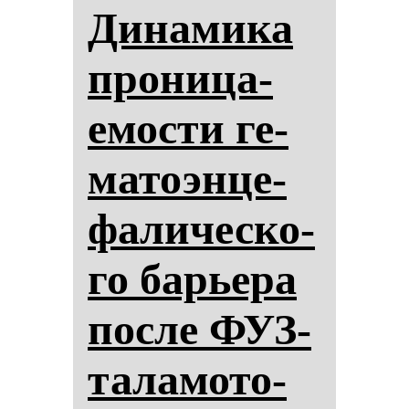
Ди­на­ми­ка
про­ни­ца­
емос­ти ге­
ма­то­эн­це­
фа­ли­чес­ко­
го барье­ра
пос­ле ФУЗ-
та­ла­мо­то­