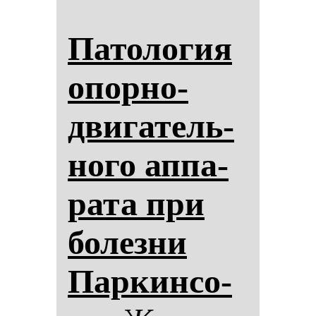
Па­то­ло­гия
опор­но-
дви­га­тель­
но­го ап­па­
ра­та при
бо­лез­ни
Пар­кин­со­