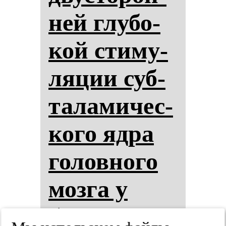
ней глу­бо­
кой сти­му­
ля­ции суб­
та­ла­ми­чес­
ко­го яд­ра
го­лов­но­го
моз­га у
боль­ных