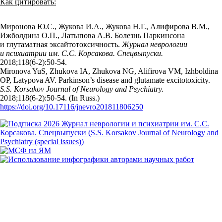
Как цитировать:
Миронова Ю.С., Жукова И.А., Жукова Н.Г., Алифирова В.М.,
Ижболдина О.П., Латыпова А.В. Болезнь Паркинсона
и глутаматная эксайтотоксичность.
Журнал неврологии
и психиатрии им. С.С. Корсакова. Спецвыпуски.
2018;118(6‑2):50‑54.
Mironova YuS, Zhukova IA, Zhukova NG, Alifirova VM, Izhboldina
OP, Latypova AV. Parkinson’s disease and glutamate excitotoxicity.
S.S. Korsakov Journal of Neurology and Psychiatry.
2018;118(6‑2):50‑54. (In Russ.)
https://doi.org/10.17116/jnevro201811806250