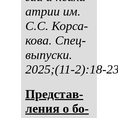
ат­рии им.
С.С. Кор­са­
ко­ва. Спец­
вы­пус­ки.
2025;(11-2):18-2
Пред­став­
ле­ния о бо­