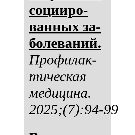
со­ци­иро­
ван­ных за­
бо­ле­ва­ний.
Про­фи­лак­
ти­чес­кая
ме­ди­ци­на.
2025;(7):94-99