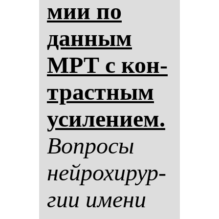
мии по
дан­ным
МРТ с кон­
трастным
уси­ле­ни­ем.
Воп­ро­сы
ней­ро­хи­рур­
гии име­ни