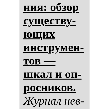
ния: об­зор
су­щес­тву­
ющих
инстру­мен­
тов —
шкал и оп­
рос­ни­ков.
Жур­нал нев­