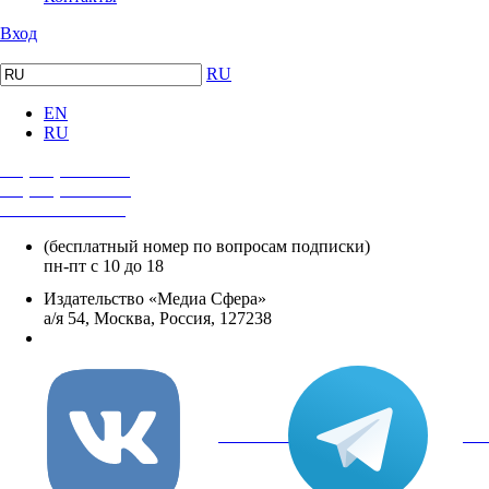
Вход
RU
EN
RU
+7 (495) 482-4118
+7 (495) 482-4329
+8 800 250-18-12
(бесплатный номер по вопросам подписки)
пн-пт с 10 до 18
Издательство «Медиа Сфера»
а/я 54, Москва, Россия, 127238
info@mediasphera.ru
вКонтакте
Tel