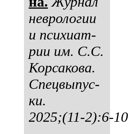
на.
Жур­нал
нев­ро­ло­гии
и пси­хи­ат­
рии им. С.С.
Кор­са­ко­ва.
Спец­вы­пус­
ки.
2025;(11-2):6-10