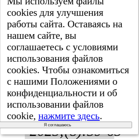
Мы используем файлы
бо­лез­нью
cооkies для улучшения
работы сайта. Оставаясь на
Пар­кин­со­
нашем сайте, вы
на.
Жур­нал
соглашаетесь с условиями
использования файлов
нев­ро­ло­гии
cооkies. Чтобы ознакомиться
и пси­хи­ат­
с нашими Положениями о
конфиденциальности и об
рии им. С.С.
использовании файлов
Кор­са­ко­ва.
cookie,
нажмите здесь
.
Я соглашаюсь
2025;(8):59-65