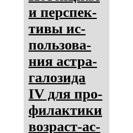
и пер­спек­
ти­вы ис­
поль­зо­ва­
ния ас­тра­
га­ло­зи­да
IV для про­
фи­лак­ти­ки
воз­раст-ас­