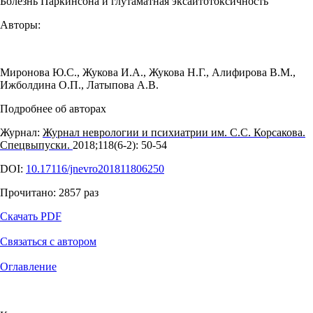
Болезнь Паркинсона и глутаматная эксайтотоксичность
Авторы:
Миронова Ю.С.
,
Жукова И.А.
,
Жукова Н.Г.
,
Алифирова В.М.
,
Ижболдина О.П.
,
Латыпова А.В.
Подробнее об авторах
Журнал:
Журнал неврологии и психиатрии им. С.С. Корсакова.
Спецвыпуски.
2018;118(6‑2): 50‑54
DOI:
10.17116/jnevro201811806250
Прочитано:
2857
раз
Скачать PDF
Связаться с автором
Оглавление