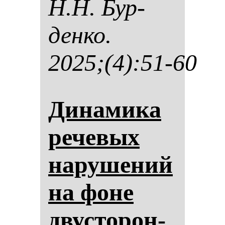
Н.Н. Бур­
ден­ко.
2025;(4):51-60
Ди­на­ми­ка
ре­че­вых
на­ру­ше­ний
на фо­не
двус­то­рон­