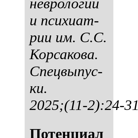
нев­ро­ло­гии
и пси­хи­ат­
рии им. С.С.
Кор­са­ко­ва.
Спец­вы­пус­
ки.
2025;(11-2):24-3
По­тен­ци­ал