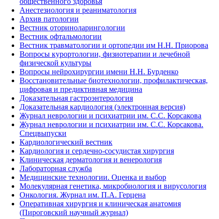
общественного здоровья
Анестезиология и реаниматология
Архив патологии
Вестник оториноларингологии
Вестник офтальмологии
Вестник травматологии и ортопедии им Н.Н. Приорова
Вопросы курортологии, физиотерапии и лечебной
физической культуры
Вопросы нейрохирургии имени Н.Н. Бурденко
Восстановительные биотехнологии, профилактическая,
цифровая и предиктивная медицина
Доказательная гастроэнтерология
Доказательная кардиология (электронная версия)
Журнал неврологии и психиатрии им. С.С. Корсакова
Журнал неврологии и психиатрии им. С.С. Корсакова.
Спецвыпуски
Кардиологический вестник
Кардиология и сердечно-сосудистая хирургия
Клиническая дерматология и венерология
Лабораторная служба
Медицинские технологии. Оценка и выбор
Молекулярная генетика, микробиология и вирусология
Онкология. Журнал им. П.А. Герцена
Оперативная хирургия и клиническая анатомия
(Пироговский научный журнал)