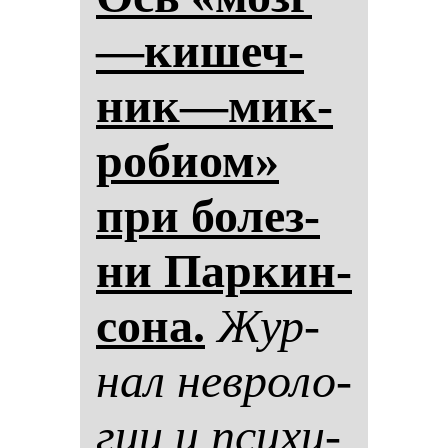
—ки­шеч­
ник—мик­
ро­би­ом»
при бо­лез­
ни Пар­кин­
со­на.
Жур­
нал нев­ро­ло­
гии и пси­хи­