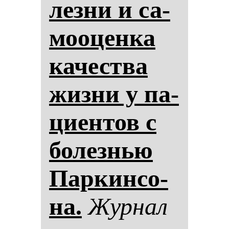
лез­ни и са­
мо­оцен­ка
ка­чес­тва
жиз­ни у па­
ци­ен­тов с
бо­лез­нью
Пар­кин­со­
на.
Жур­нал