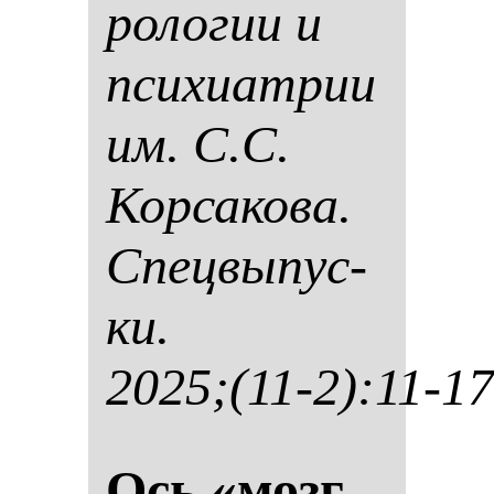
ро­ло­гии и
пси­хи­ат­рии
им. С.С.
Кор­са­ко­ва.
Спец­вы­пус­
ки.
2025;(11-2):11-17
Ось «мозг