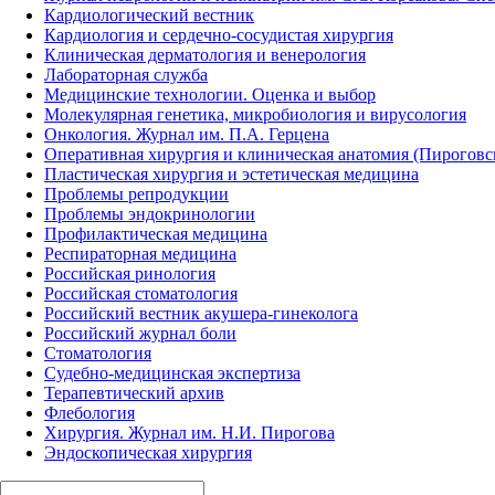
Кардиологический вестник
Кардиология и сердечно-сосудистая хирургия
Клиническая дерматология и венерология
Лабораторная служба
Медицинские технологии. Оценка и выбор
Молекулярная генетика, микробиология и вирусология
Онкология. Журнал им. П.А. Герцена
Оперативная хирургия и клиническая анатомия (Пирогов
Пластическая хирургия и эстетическая медицина
Проблемы репродукции
Проблемы эндокринологии
Профилактическая медицина
Респираторная медицина
Российская ринология
Российская стоматология
Российский вестник акушера-гинеколога
Российский журнал боли
Стоматология
Судебно-медицинская экспертиза
Терапевтический архив
Флебология
Хирургия. Журнал им. Н.И. Пирогова
Эндоскопическая хирургия