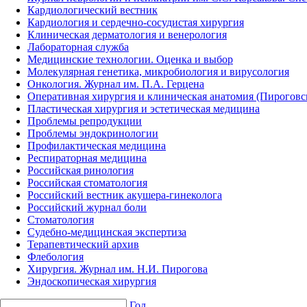
Кардиологический вестник
Кардиология и сердечно-сосудистая хирургия
Клиническая дерматология и венерология
Лабораторная служба
Медицинские технологии. Оценка и выбор
Молекулярная генетика, микробиология и вирусология
Онкология. Журнал им. П.А. Герцена
Оперативная хирургия и клиническая анатомия (Пирогов
Пластическая хирургия и эстетическая медицина
Проблемы репродукции
Проблемы эндокринологии
Профилактическая медицина
Респираторная медицина
Российская ринология
Российская стоматология
Российский вестник акушера-гинеколога
Российский журнал боли
Стоматология
Судебно-медицинская экспертиза
Терапевтический архив
Флебология
Хирургия. Журнал им. Н.И. Пирогова
Эндоскопическая хирургия
Год