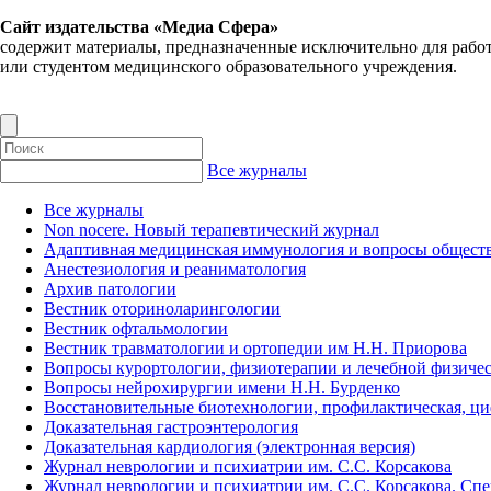
Сайт издательства «Медиа Сфера»
содержит материалы, предназначенные исключительно для рабо
или студентом медицинского образовательного учреждения.
Все журналы
Все журналы
Non nocere. Новый терапевтический журнал
Адаптивная медицинская иммунология и вопросы обществ
Анестезиология и реаниматология
Архив патологии
Вестник оториноларингологии
Вестник офтальмологии
Вестник травматологии и ортопедии им Н.Н. Приорова
Вопросы курортологии, физиотерапии и лечебной физичес
Вопросы нейрохирургии имени Н.Н. Бурденко
Восстановительные биотехнологии, профилактическая, ц
Доказательная гастроэнтерология
Доказательная кардиология (электронная версия)
Журнал неврологии и психиатрии им. С.С. Корсакова
Журнал неврологии и психиатрии им. С.С. Корсакова. Сп