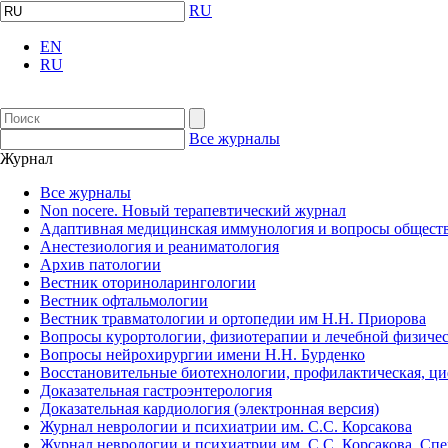
RU
EN
RU
Все журналы
Журнал
Все журналы
Non nocere. Новый терапевтический журнал
Адаптивная медицинская иммунология и вопросы обществ
Анестезиология и реаниматология
Архив патологии
Вестник оториноларингологии
Вестник офтальмологии
Вестник травматологии и ортопедии им Н.Н. Приорова
Вопросы курортологии, физиотерапии и лечебной физичес
Вопросы нейрохирургии имени Н.Н. Бурденко
Восстановительные биотехнологии, профилактическая, ц
Доказательная гастроэнтерология
Доказательная кардиология (электронная версия)
Журнал неврологии и психиатрии им. С.С. Корсакова
Журнал неврологии и психиатрии им. С.С. Корсакова. Сп