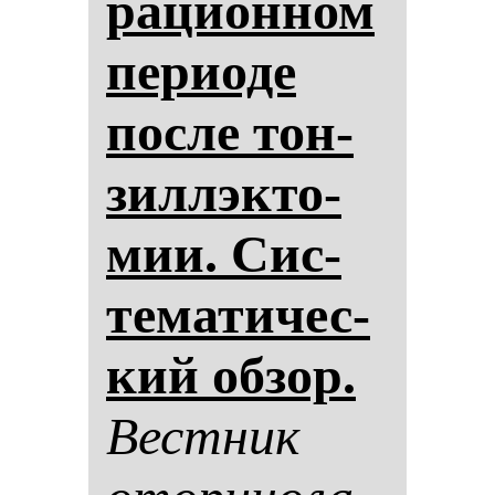
ра­ци­он­ном
пе­ри­оде
пос­ле тон­
зил­лэк­то­
мии. Сис­
те­ма­ти­чес­
кий об­зор.
Вес­тник