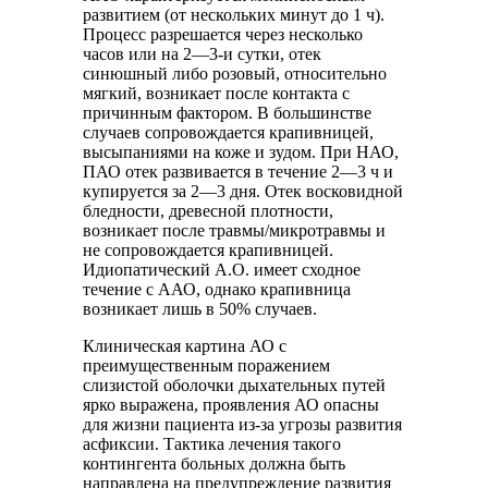
развитием (от нескольких минут до 1 ч).
Процесс разрешается через несколько
часов или на 2—3-и сутки, отек
синюшный либо розовый, относительно
мягкий, возникает после контакта с
причинным фактором. В большинстве
случаев сопровождается крапивницей,
высыпаниями на коже и зудом. При НАО,
ПАО отек развивается в течение 2—3 ч и
купируется за 2—3 дня. Отек восковидной
бледности, древесной плотности,
возникает после травмы/микротравмы и
не сопровождается крапивницей.
Идиопатический А.О. имеет сходное
течение с ААО, однако крапивница
возникает лишь в 50% случаев.
Клиническая картина АО с
преимущественным поражением
слизистой оболочки дыхательных путей
ярко выражена, проявления АО опасны
для жизни пациента из-за угрозы развития
асфиксии. Тактика лечения такого
контингента больных должна быть
направлена на предупреждение развития