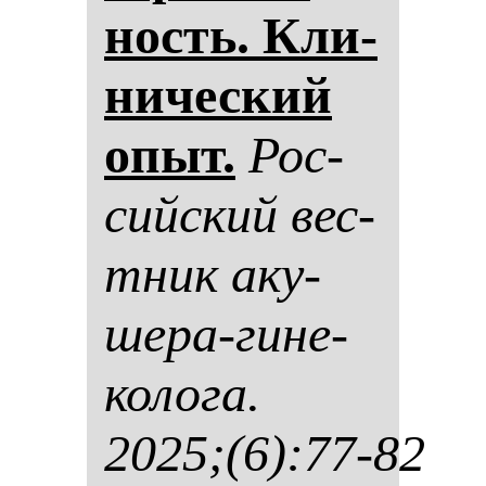
ность. Кли­
ни­чес­кий
опыт.
Рос­
сий­ский вес­
тник аку­
ше­ра-ги­не­
ко­ло­га.
2025;(6):77-82