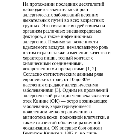
На протяжении последних десятилетий
наблюдается значительный рост
аллергических заболеваний верхних
дыхательных путей во всех возрастных
группах. Это связано с воздействием на
организм различных внешнесредовых
факторов, а также инфекционных
аллергенов. Помимо загрязненности
вдыхаемого воздуха, немаловажную роль
в этом играют также изменение качества и
характера пищи, тесный контакт с
химическими соединениями,
лекарственными препаратами [1, 2].
Согласно статистическим данным ряда
европейских стран, от 10 до 30%
населения страдают аллергическими
заболеваниями [3]. Одним из проявлений
аллергической реакции человека является
отек Квинке (ОК) — остро возникающее
заболевание, характеризующееся
появлением четко ограниченного
ангиоотека кожи, подкожной клетчатки, а
также слизистой оболочки различной
локализации. ОК впервые был описан
Генрихом Квинке в 1882 г., но лишь