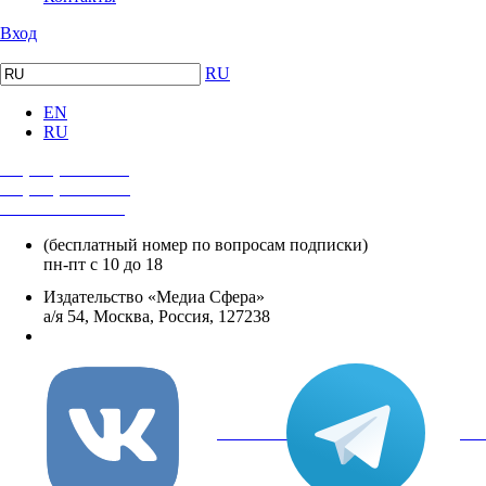
Вход
RU
EN
RU
+7 (495) 482-4118
+7 (495) 482-4329
+8 800 250-18-12
(бесплатный номер по вопросам подписки)
пн-пт с 10 до 18
Издательство «Медиа Сфера»
а/я 54, Москва, Россия, 127238
info@mediasphera.ru
вКонтакте
Tel