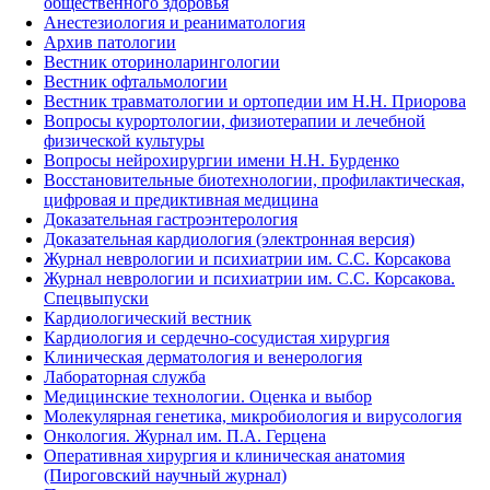
общественного здоровья
Анестезиология и реаниматология
Архив патологии
Вестник оториноларингологии
Вестник офтальмологии
Вестник травматологии и ортопедии им Н.Н. Приорова
Вопросы курортологии, физиотерапии и лечебной
физической культуры
Вопросы нейрохирургии имени Н.Н. Бурденко
Восстановительные биотехнологии, профилактическая,
цифровая и предиктивная медицина
Доказательная гастроэнтерология
Доказательная кардиология (электронная версия)
Журнал неврологии и психиатрии им. С.С. Корсакова
Журнал неврологии и психиатрии им. С.С. Корсакова.
Спецвыпуски
Кардиологический вестник
Кардиология и сердечно-сосудистая хирургия
Клиническая дерматология и венерология
Лабораторная служба
Медицинские технологии. Оценка и выбор
Молекулярная генетика, микробиология и вирусология
Онкология. Журнал им. П.А. Герцена
Оперативная хирургия и клиническая анатомия
(Пироговский научный журнал)