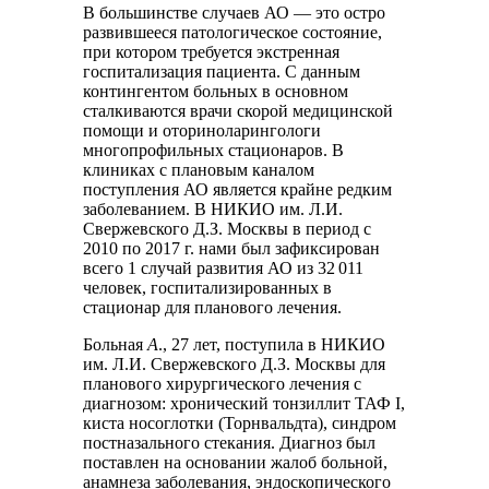
В большинстве случаев АО — это остро
развившееся патологическое состояние,
при котором требуется экстренная
госпитализация пациента. С данным
контингентом больных в основном
сталкиваются врачи скорой медицинской
помощи и оториноларингологи
многопрофильных стационаров. В
клиниках с плановым каналом
поступления АО является крайне редким
заболеванием. В НИКИО им. Л.И.
Свержевского Д.З. Москвы в период с
2010 по 2017 г. нами был зафиксирован
всего 1 случай развития АО из 32 011
человек, госпитализированных в
стационар для планового лечения.
Больная
А
., 27 лет, поступила в НИКИО
им. Л.И. Свержевского Д.З. Москвы для
планового хирургического лечения с
диагнозом: хронический тонзиллит ТАФ I,
киста носоглотки (Торнвальдта), синдром
постназального стекания. Диагноз был
поставлен на основании жалоб больной,
анамнеза заболевания, эндоскопического