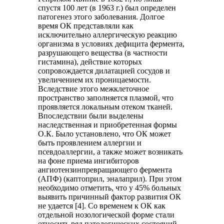
спустя 100 лет (в 1963 г.) был определен
патогенез этого заболевания. Долгое
время ОК представляли как
исключительно аллергическую реакцию
организма в условиях дефицита фермента,
разрушающего вещества (в частности
гистамина), действие которых
сопровождается дилатацией сосудов и
увеличением их проницаемости.
Вследствие этого межклеточное
пространство заполняется плазмой, что
проявляется локальным отеком тканей.
Впоследствии были выделены
наследственная и приобретенная формы
О.К. Было установлено, что ОК может
быть проявлением аллергии и
псевдоаллергии, а также может возникать
на фоне приема ингибиторов
ангиотензинпревращающего фермента
(АПФ) (каптоприл, эналаприл). При этом
необходимо отметить, что у 45% больных
выявить причинный фактор развития ОК
не удается [4]. Со временем к ОК как
отдельной нозологической форме стали
относить ряд патологических состояний