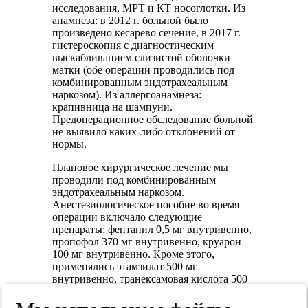
исследования, МРТ и КТ носоглотки. Из
анамнеза: в 2012 г. больной было
произведено кесарево сечение, в 2017 г. —
гистероскопия с диагностическим
выскабливанием слизистой оболочки
матки (обе операции проводились под
комбинированным эндотрахеальным
наркозом). Из аллергоанамнеза:
крапивница на шампуни.
Предоперационное обследование больной
не выявило каких-либо отклонений от
нормы.
Плановое хирургическое лечение мы
проводили под комбинированным
эндотрахеальным наркозом.
Анестезиологическое пособие во время
операции включало следующие
препараты: фентанил 0,5 мг внутривенно,
пропофол 370 мг внутривенно, круарон
100 мг внутривенно. Кроме этого,
применялись этамзилат 500 мг
внутривенно, транексамовая кислота 500
мг внутривенно. Во время операции у
больной были отмечены эпизоды подъема