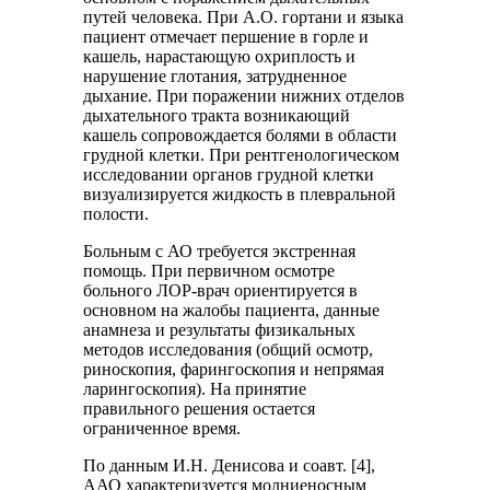
путей человека. При А.О. гортани и языка
пациент отмечает першение в горле и
кашель, нарастающую охриплость и
нарушение глотания, затрудненное
дыхание. При поражении нижних отделов
дыхательного тракта возникающий
кашель сопровождается болями в области
грудной клетки. При рентгенологическом
исследовании органов грудной клетки
визуализируется жидкость в плевральной
полости.
Больным с АО требуется экстренная
помощь. При первичном осмотре
больного ЛОР-врач ориентируется в
основном на жалобы пациента, данные
анамнеза и результаты физикальных
методов исследования (общий осмотр,
риноскопия, фарингоскопия и непрямая
ларингоскопия). На принятие
правильного решения остается
ограниченное время.
По данным И.Н. Денисова и соавт. [4],
ААО характеризуется молниеносным