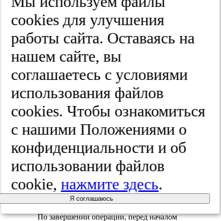
Мы используем файлы
артериального давления. В этой связи
вводили эналаприл 1,25 мг внутривенно.
cооkies для улучшения
Первым этапом были удалены небные
миндалины (отмечалось кровотечение из
работы сайта. Оставаясь на
левой тонзиллярной ниши, проведено
лигирование кровоточащего сосуда).
нашем сайте, вы
Вторым этапом, под контролем ригидного
эндоскопа 4 мм, 0° вскрыта и полностью
соглашаетесь с условиями
удалена передняя стенка кисты
носоглотки. Проведен гемостаз
использования файлов
кровоточащего края кисты с помощью
гольмиевого лазера (рис. 1).
cооkies. Чтобы ознакомиться
с нашими Положениями о
конфиденциальности и об
использовании файлов
Рис. 1. Больная А., состояние
носоглотки после
cookie,
нажмите здесь
.
марсупиализации кисты
носоглотки.
Я соглашаюсь
По завершении операции, перед началом