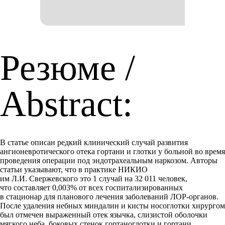
Резюме /
Abstract:
В статье описан редкий клинический случай развития
ангионевротического отека гортани и глотки у больной во время
проведения операции под эндотрахеальным наркозом. Авторы
статьи указывают, что в практике НИКИО
им Л.И. Свержевского это 1 случай на 32 011 человек,
что составляет 0,003% от всех госпитализированных
в стационар для планового лечения заболеваний ЛОР-органов.
После удаления небных миндалин и кисты носоглотки хирургом
был отмечен выраженный отек язычка, слизистой оболочки
мягкого неба, боковых стенок гортаноглотки и гортани.