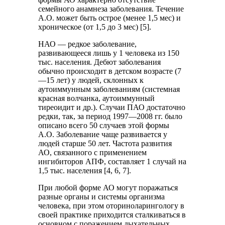
семейного анамнеза заболевания. Течение
А.О. может быть острое (менее 1,5 мес) и
хроническое (от 1,5 до 3 мес) [5].
НАО — редкое заболевание,
развивающееся лишь у 1 человека из 150
тыс. населения. Дебют заболевания
обычно происходит в детском возрасте (7
—15 лет) у людей, склонных к
аутоиммунным заболеваниям (системная
красная волчанка, аутоиммунный
тиреоидит и др.). Случаи ПАО достаточно
редки, так, за период 1997—2008 гг. было
описано всего 50 случаев этой формы
А.О. Заболевание чаще развивается у
людей старше 50 лет. Частота развития
АО, связанного с применением
ингибиторов АПФ, составляет 1 случай на
1,5 тыс. населения [4, 6, 7].
При любой форме АО могут поражаться
разные органы и системы организма
человека, при этом оториноларингологу в
своей практике приходится сталкиваться в
основном с поражением дыхательных