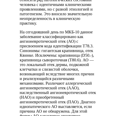
человека с идентичными клиническими
проявлениями, но с разной этиологией и
патогенезом. Это вносило значительную
неопределенность в клиническую
практику.
На сегодняшний день по МКБ-10 данное
заболевание классифицировано как
ангионевротический отек (АО) с
присвоением кода идентификации T78.3.
Синонимы: гигантская крапивница, отек
Квинке. Исключены: крапивница (D50.-),
крапивница сывороточная (T80.6). АО —
это локальный отек дермы, подкожной
клетчатки и слизистой оболочки,
возникающий вследствие многих причин
и реализующийся различными
механизмами. Различают аллергический
ангионевротический отек (ААО),
наследственный ангионевротический отек
(НАО) и приобретенный
ангионевротический отек (ПАО). Диагноз
идиопатического АО выставляется, если
причина АО не обнаружена. Для этой
формы АО характерно отсутствие