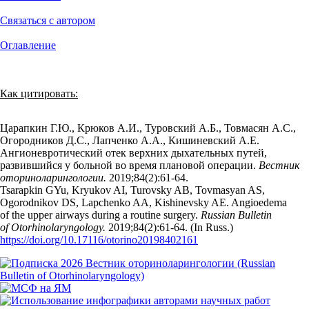
Связаться с автором
Оглавление
Как цитировать:
Царапкин Г.Ю., Крюков А.И., Туровский А.Б., Товмасян А.С.,
Огородников Д.С., Лапченко А.А., Кишиневский А.Е.
Ангионевротический отек верхних дыхательных путей,
развившийся у больной во время плановой операции.
Вестник
оториноларингологии.
2019;84(2):61‑64.
Tsarapkin GYu, Kryukov AI, Turovsky AB, Tovmasyan AS,
Ogorodnikov DS, Lapchenko AA, Kishinevsky AE. Angioedema
of the upper airways during a routine surgery.
Russian Bulletin
of Otorhinolaryngology.
2019;84(2):61‑64. (In Russ.)
https://doi.org/10.17116/otorino20198402161