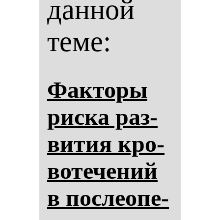
данной
теме:
Фак­то­ры
рис­ка раз­
ви­тия кро­
во­те­че­ний
в пос­ле­опе­