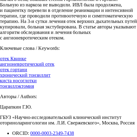
Больную из наркоза не выводили. ИВЛ была продолжена,
и пациентку перевели в отделение реанимации и интенсивной
терапии, где проводили противоотечную и симптоматическую
терапию. На 3-и сутки лечения отек верхних дыхательных путей
купировали, больная экстубирована. В статье авторы указывают
алгоритм обследования и лечения больных
с ангионевротическим отеком.
Ключевые слова / Keywords:
отек Квинке
ангионевротический отек
отек гортани
хронический тонзиллит
киста носоглотки
тонзиллэктомия
Авторы / Authors:
Царапкин Г.Ю.
ГБУЗ «Научно-исследовательский клинический институт
оториноларингологии им. Л.И. Свержевского», Москва, Россия
ORCID:
0000-0003-2349-7438