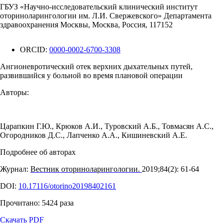
ГБУЗ «Научно-исследовательский клинический институт
оториноларингологии им. Л.И. Свержевского» Департамента
здравоохранения Москвы, Москва, Россия, 117152
ORCID:
0000-0002-6700-3308
Ангионевротический отек верхних дыхательных путей,
развившийся у больной во время плановой операции
Авторы:
Царапкин Г.Ю.
,
Крюков А.И.
,
Туровский А.Б.
,
Товмасян А.С.
,
Огородников Д.С.
,
Лапченко А.А.
,
Кишиневский А.Е.
Подробнее об авторах
Журнал:
Вестник оториноларингологии.
2019;84(2): 61‑64
DOI:
10.17116/otorino20198402161
Прочитано:
5424
раза
Скачать PDF