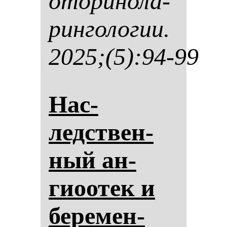
ото­ри­но­ла­
рин­го­ло­гии.
2025;(5):94-99
Нас­
ледствен­
ный ан­
гиоотек и
бе­ре­мен­