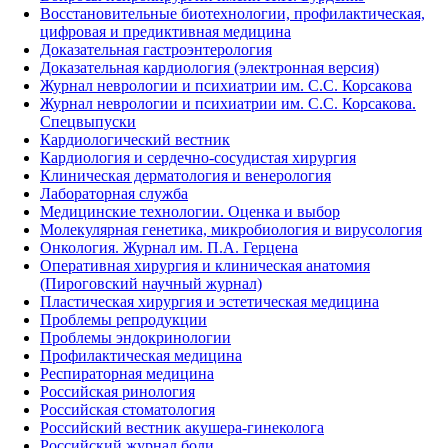
Восстановительные биотехнологии, профилактическая,
цифровая и предиктивная медицина
Доказательная гастроэнтерология
Доказательная кардиология (электронная версия)
Журнал неврологии и психиатрии им. С.С. Корсакова
Журнал неврологии и психиатрии им. С.С. Корсакова.
Спецвыпуски
Кардиологический вестник
Кардиология и сердечно-сосудистая хирургия
Клиническая дерматология и венерология
Лабораторная служба
Медицинские технологии. Оценка и выбор
Молекулярная генетика, микробиология и вирусология
Онкология. Журнал им. П.А. Герцена
Оперативная хирургия и клиническая анатомия
(Пироговский научный журнал)
Пластическая хирургия и эстетическая медицина
Проблемы репродукции
Проблемы эндокринологии
Профилактическая медицина
Респираторная медицина
Российская ринология
Российская стоматология
Российский вестник акушера-гинеколога
Российский журнал боли