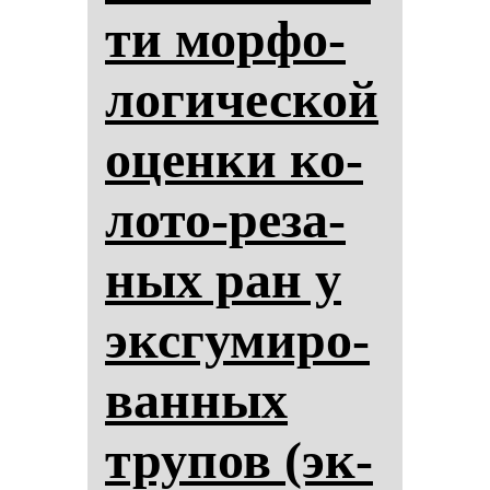
ти мор­фо­
ло­ги­чес­кой
оцен­ки ко­
ло­то-ре­за­
ных ран у
эк­сгу­ми­ро­
ван­ных
тру­пов (эк­