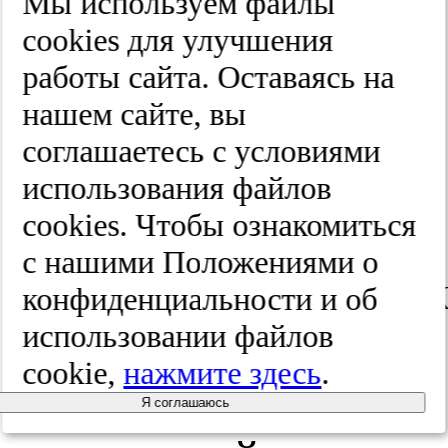
Мы используем файлы
cооkies для улучшения
экспертиза
.
работы сайта. Оставаясь на
2011;3:39-
нашем сайте, вы
соглашаетесь с условиями
41.
использования файлов
cооkies. Чтобы ознакомиться
Карякин
с нашими Положениями о
В.Я. Идентифи
конфиденциальности и об
использовании файлов
колюще-
cookie,
нажмите здесь
.
режущих
Я соглашаюсь