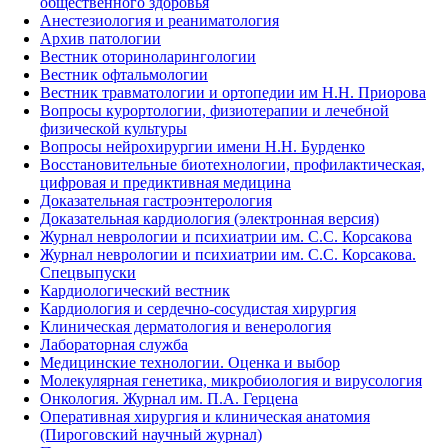
общественного здоровья
Анестезиология и реаниматология
Архив патологии
Вестник оториноларингологии
Вестник офтальмологии
Вестник травматологии и ортопедии им Н.Н. Приорова
Вопросы курортологии, физиотерапии и лечебной
физической культуры
Вопросы нейрохирургии имени Н.Н. Бурденко
Восстановительные биотехнологии, профилактическая,
цифровая и предиктивная медицина
Доказательная гастроэнтерология
Доказательная кардиология (электронная версия)
Журнал неврологии и психиатрии им. С.С. Корсакова
Журнал неврологии и психиатрии им. С.С. Корсакова.
Спецвыпуски
Кардиологический вестник
Кардиология и сердечно-сосудистая хирургия
Клиническая дерматология и венерология
Лабораторная служба
Медицинские технологии. Оценка и выбор
Молекулярная генетика, микробиология и вирусология
Онкология. Журнал им. П.А. Герцена
Оперативная хирургия и клиническая анатомия
(Пироговский научный журнал)