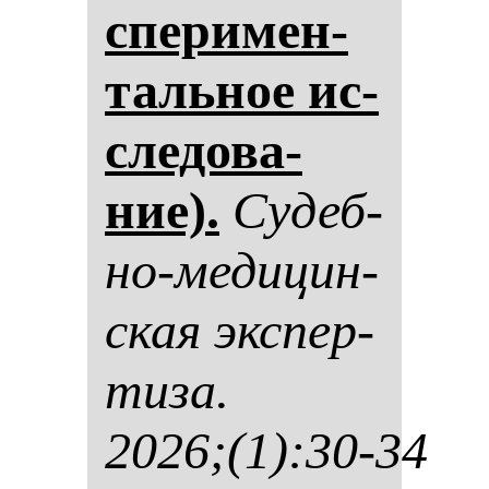
спе­ри­мен­
таль­ное ис­
сле­до­ва­
ние).
Су­деб­
но-ме­ди­цин­
ская эк­спер­
ти­за.
2026;(1):30-34