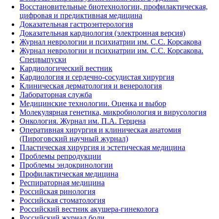
Восстановительные биотехнологии, профилактическая,
цифровая и предиктивная медицина
Доказательная гастроэнтерология
Доказательная кардиология (электронная версия)
Журнал неврологии и психиатрии им. С.С. Корсакова
Журнал неврологии и психиатрии им. С.С. Корсакова.
Спецвыпуски
Кардиологический вестник
Кардиология и сердечно-сосудистая хирургия
Клиническая дерматология и венерология
Лабораторная служба
Медицинские технологии. Оценка и выбор
Молекулярная генетика, микробиология и вирусология
Онкология. Журнал им. П.А. Герцена
Оперативная хирургия и клиническая анатомия
(Пироговский научный журнал)
Пластическая хирургия и эстетическая медицина
Проблемы репродукции
Проблемы эндокринологии
Профилактическая медицина
Респираторная медицина
Российская ринология
Российская стоматология
Российский вестник акушера-гинеколога
Российский журнал боли