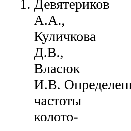
Девятериков
А.А.,
Куличкова
Д.В.,
Власюк
И.В. Определен
частоты
колото-