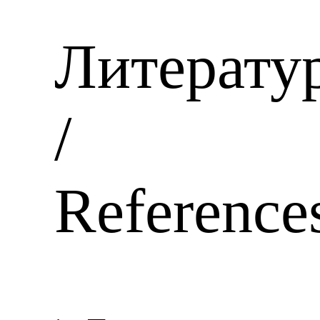
Литерату
/
Reference