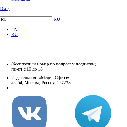
Вход
RU
EN
RU
+7 (495) 482-4118
+7 (495) 482-4329
+8 800 250-18-12
(бесплатный номер по вопросам подписки)
пн-пт с 10 до 18
Издательство «Медиа Сфера»
а/я 54, Москва, Россия, 127238
info@mediasphera.ru
вКонтакте
Tel