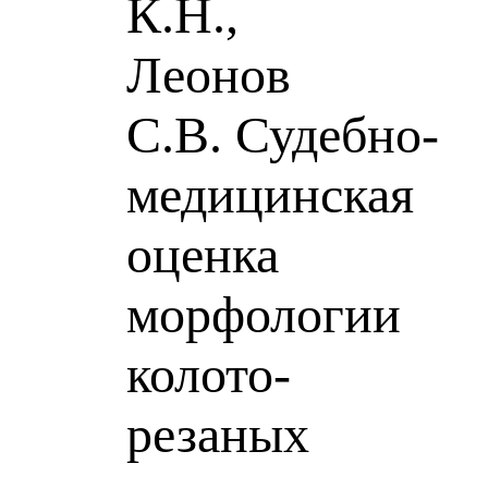
К.Н.,
Леонов
С.В. Судебно-
медицинская
оценка
морфологии
колото-
резаных