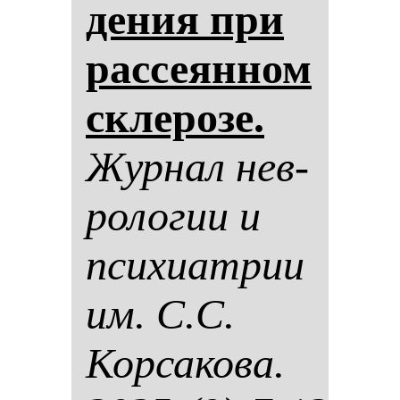
де­ния при
рас­се­ян­ном
скле­ро­зе.
Жур­нал нев­
ро­ло­гии и
пси­хи­ат­рии
им. С.С.
Кор­са­ко­ва.