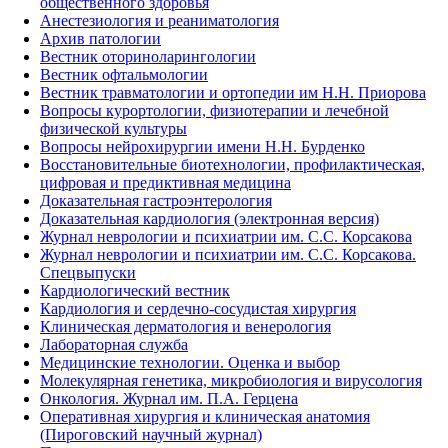
общественного здоровья
Анестезиология и реаниматология
Архив патологии
Вестник оториноларингологии
Вестник офтальмологии
Вестник травматологии и ортопедии им Н.Н. Приорова
Вопросы курортологии, физиотерапии и лечебной
физической культуры
Вопросы нейрохирургии имени Н.Н. Бурденко
Восстановительные биотехнологии, профилактическая,
цифровая и предиктивная медицина
Доказательная гастроэнтерология
Доказательная кардиология (электронная версия)
Журнал неврологии и психиатрии им. С.С. Корсакова
Журнал неврологии и психиатрии им. С.С. Корсакова.
Спецвыпуски
Кардиологический вестник
Кардиология и сердечно-сосудистая хирургия
Клиническая дерматология и венерология
Лабораторная служба
Медицинские технологии. Оценка и выбор
Молекулярная генетика, микробиология и вирусология
Онкология. Журнал им. П.А. Герцена
Оперативная хирургия и клиническая анатомия
(Пироговский научный журнал)