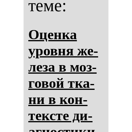
теме:
Оцен­ка
уров­ня же­
ле­за в моз­
го­вой тка­
ни в кон­
тек­сте ди­
аг­нос­ти­ки