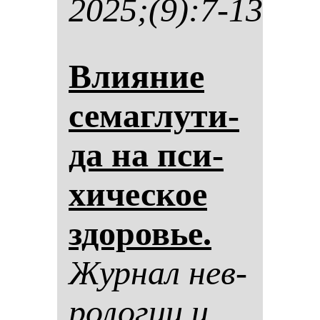
2025;(9):7-13
Вли­яние
се­маг­лу­ти­
да на пси­
хи­чес­кое
здо­ровье.
Жур­нал нев­
ро­ло­гии и