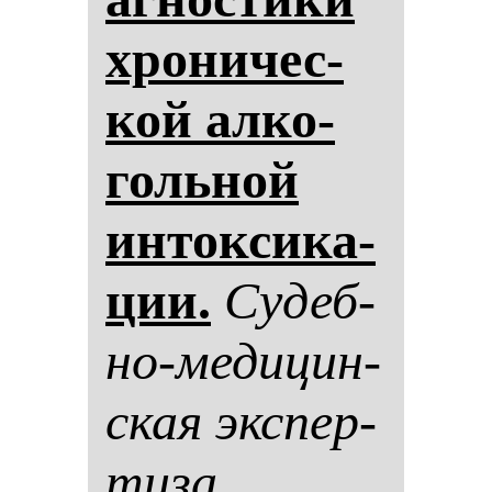
хро­ни­чес­
кой ал­ко­
голь­ной
ин­ток­си­ка­
ции.
Су­деб­
но-ме­ди­цин­
ская эк­спер­
ти­за.