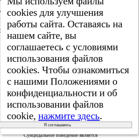
Мы используем файлы
cооkies для улучшения
Дата принятия в печать:
11.01.2023
работы сайта. Оставаясь на
Закрыть метаданные
нашем сайте, вы
соглашаетесь с условиями
использования файлов
Согласно статистическим данным,
представленным Всемирной
cооkies. Чтобы ознакомиться
организацией здравоохранения (ВОЗ),
количество смертей в мире по причине
с нашими Положениями о
самоубийства ежегодно составляет более
700 тыс.; примерно 1 на 100 от общего
конфиденциальности и об
количества смертей [1]. Самоубийства
являются четвертой ведущей причиной
использовании файлов
смерти в возрастной когорте 15—19 лет.
На этих основаниях ВОЗ признает
cookie,
нажмите здесь
.
самоубийства одной из приоритетных
проблем общественного здравоохранения
[1].
Я соглашаюсь
Суицидальное поведение является