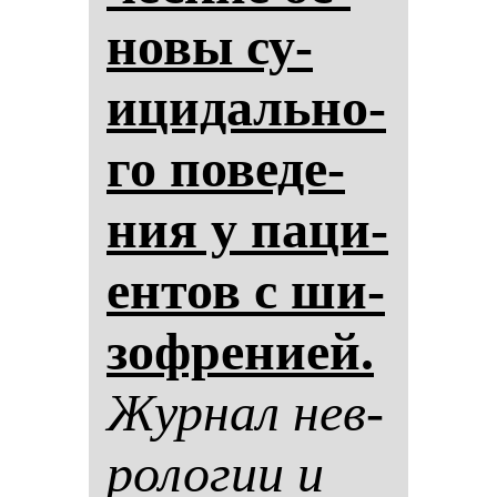
но­вы су­
ици­даль­но­
го по­ве­де­
ния у па­ци­
ен­тов с ши­
зоф­ре­ни­ей.
Жур­нал нев­
ро­ло­гии и