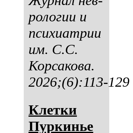
Жур­нал нев­
ро­ло­гии и
пси­хи­ат­рии
им. С.С.
Кор­са­ко­ва.
2026;(6):113-129
Клет­ки
Пур­кинье