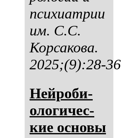
пси­хи­ат­рии
им. С.С.
Кор­са­ко­ва.
2025;(9):28-36
Ней­ро­би­
оло­ги­чес­
кие ос­но­вы