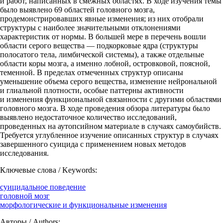
и работ, написанных в смежных областях. В ходе изучения темы
было выявлено 69 областей головного мозга,
продемонстрировавших явные изменения; из них отобрали
структуры с наиболее значительными отклонениями
характеристик от нормы. В большей мере в перечень вошли
области серого вещества — подкорковые ядра (структуры
полосатого тела, лимбической системы), а также отдельные
области коры мозга, а именно лобной, островковой, поясной,
теменной. В пределах отмеченных структур описаны
уменьшение объема серого вещества, изменение нейрональной
и глиальной плотности, особые паттерны активности
и изменения функциональной связанности с другими областями
головного мозга. В ходе проведения обзора литературы было
выявлено недостаточное количество исследований,
проведенных на аутопсийном материале в случаях самоубийств.
Требуется углубленное изучение описанных структур в случаях
завершенного суицида с применением новых методов
исследования.
Ключевые слова / Keywords:
суицидальное поведение
головной мозг
морфологические и функциональные изменения
Авторы / Authors: