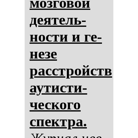
моз­го­вой
де­ятель­
нос­ти и ге­
не­зе
расстройств
аутис­ти­
чес­ко­го
спек­тра.