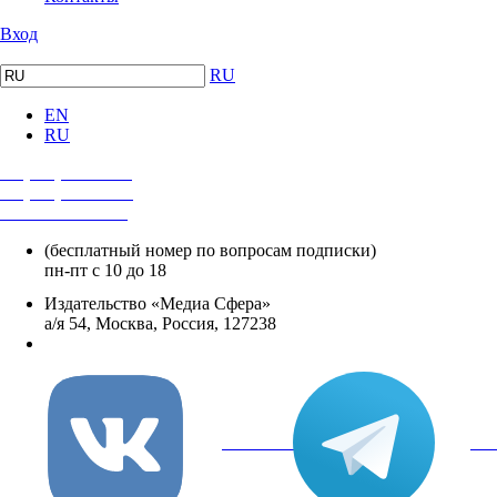
Вход
RU
EN
RU
+7 (495) 482-4118
+7 (495) 482-4329
+8 800 250-18-12
(бесплатный номер по вопросам подписки)
пн-пт с 10 до 18
Издательство «Медиа Сфера»
а/я 54, Москва, Россия, 127238
info@mediasphera.ru
вКонтакте
Tel