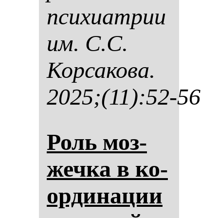
пси­хи­ат­рии
им. С.С.
Кор­са­ко­ва.
2025;(11):52-56
Роль моз­
жеч­ка в ко­
ор­ди­на­ции