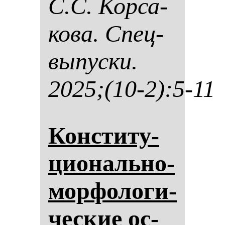
С.С. Кор­са­
ко­ва. Спец­
вы­пус­ки.
2025;(10-2):5-11
Кон­сти­ту­
ци­ональ­но-
мор­фо­ло­ги­
чес­кие ос­