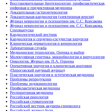
Восстановительные биотехнологии, профилактическая,
цифровая и предиктивная медицина
Доказательная гастроэнтерология
Доказательная кардиология (электронная версия)
Журнал неврологии и психиатрии им. С.С. Корсакова
Журнал неврологии и психиатрии им. С.С. Корсакова.
Спецвыпуски
Кардиологический вестник
Кардиология и сердечно-сосудистая хирургия
Клиническая дерматология и венерология
Лабораторная служба
Медицинские технологии. Оценка и выбор
Молекулярная генетика, микробиология и вирусология
Онкология. Журнал им. П.А. Герцена
Оперативная хирургия и клиническая анатомия
(Пироговский научный журнал)
Пластическая хирургия и эстетическая медицина
Проблемы репродукции
Проблемы эндокринологии
Профилактическая медицина
Респираторная медицина
Российская ринология
Российская стоматология
Российский вестник акушера-гинеколога
Российский журнал боли