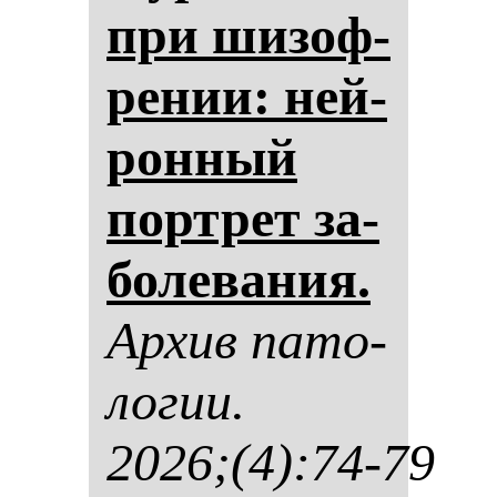
при ши­зоф­
ре­нии: ней­
рон­ный
пор­трет за­
бо­ле­ва­ния.
Ар­хив па­то­
ло­гии.
2026;(4):74-79