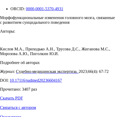
ORCID:
0000-0001-5370-4931
Морфофункциональные изменения головного мозга, связанные
с развитием суицидального поведения
Авторы:
Кислов М.А.
,
Приходько А.Н.
,
Трусова Д.С.
,
Жиганова М.С.
,
Морозова А.Ю.
,
Пиголкин Ю.И.
Подробнее об авторах
Журнал:
Судебно-медицинская экспертиза.
2023;66(4): 67‑72
DOI:
10.17116/sudmed20236604167
Прочитано:
3407
раз
Скачать PDF
Связаться с автором
Оглавление