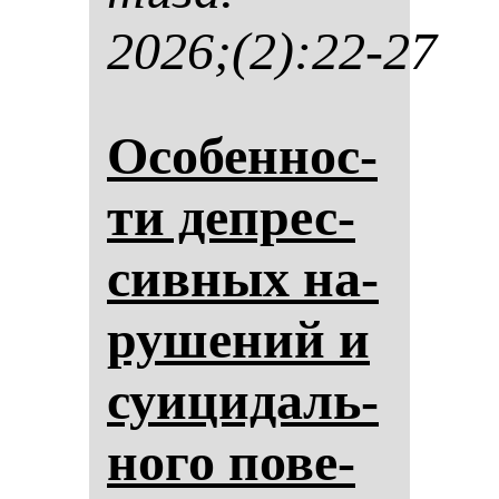
2026;(2):22-27
Осо­бен­нос­
ти деп­рес­
сив­ных на­
ру­ше­ний и
су­ици­даль­
но­го по­ве­