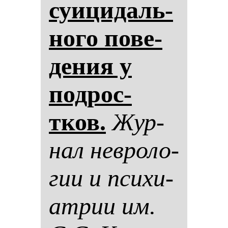
су­ици­даль­
но­го по­ве­
де­ния у
под­рос­
тков.
Жур­
нал нев­ро­ло­
гии и пси­хи­
ат­рии им.