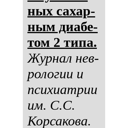
ных са­хар­
ным ди­абе­
том 2 ти­па.
Жур­нал нев­
ро­ло­гии и
пси­хи­ат­рии
им. С.С.
Кор­са­ко­ва.