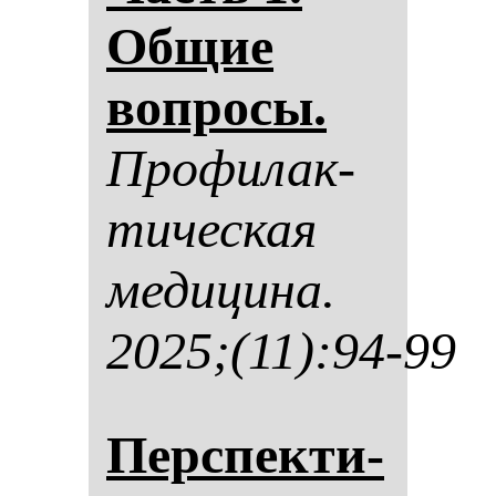
Об­щие
воп­ро­сы.
Про­фи­лак­
ти­чес­кая
ме­ди­ци­на.
2025;(11):94-99
Пер­спек­ти­