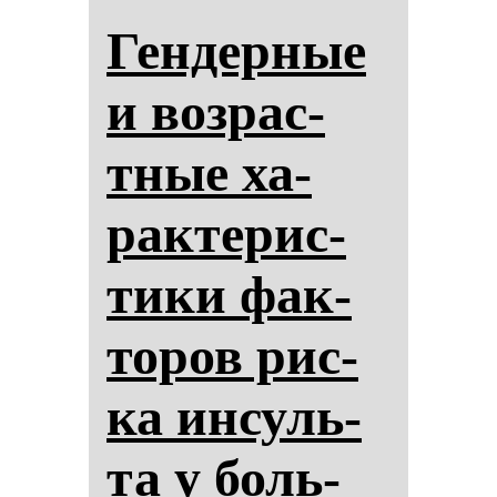
Ген­дер­ные
и воз­рас­
тные ха­
рак­те­рис­
ти­ки фак­
то­ров рис­
ка ин­суль­
та у боль­