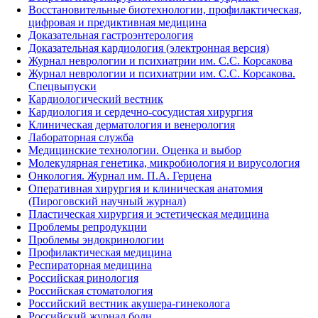
Восстановительные биотехнологии, профилактическая,
цифровая и предиктивная медицина
Доказательная гастроэнтерология
Доказательная кардиология (электронная версия)
Журнал неврологии и психиатрии им. С.С. Корсакова
Журнал неврологии и психиатрии им. С.С. Корсакова.
Спецвыпуски
Кардиологический вестник
Кардиология и сердечно-сосудистая хирургия
Клиническая дерматология и венерология
Лабораторная служба
Медицинские технологии. Оценка и выбор
Молекулярная генетика, микробиология и вирусология
Онкология. Журнал им. П.А. Герцена
Оперативная хирургия и клиническая анатомия
(Пироговский научный журнал)
Пластическая хирургия и эстетическая медицина
Проблемы репродукции
Проблемы эндокринологии
Профилактическая медицина
Респираторная медицина
Российская ринология
Российская стоматология
Российский вестник акушера-гинеколога
Российский журнал боли