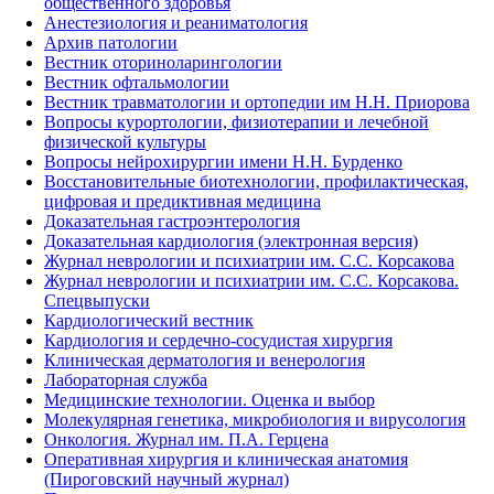
общественного здоровья
Анестезиология и реаниматология
Архив патологии
Вестник оториноларингологии
Вестник офтальмологии
Вестник травматологии и ортопедии им Н.Н. Приорова
Вопросы курортологии, физиотерапии и лечебной
физической культуры
Вопросы нейрохирургии имени Н.Н. Бурденко
Восстановительные биотехнологии, профилактическая,
цифровая и предиктивная медицина
Доказательная гастроэнтерология
Доказательная кардиология (электронная версия)
Журнал неврологии и психиатрии им. С.С. Корсакова
Журнал неврологии и психиатрии им. С.С. Корсакова.
Спецвыпуски
Кардиологический вестник
Кардиология и сердечно-сосудистая хирургия
Клиническая дерматология и венерология
Лабораторная служба
Медицинские технологии. Оценка и выбор
Молекулярная генетика, микробиология и вирусология
Онкология. Журнал им. П.А. Герцена
Оперативная хирургия и клиническая анатомия
(Пироговский научный журнал)