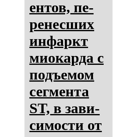
ен­тов, пе­
ре­нес­ших
ин­фаркт
ми­окар­да с
подъе­мом
сег­мен­та
ST, в за­ви­
си­мос­ти от