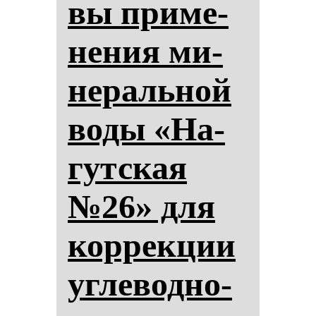
вы при­ме­
не­ния ми­
не­раль­ной
во­ды «На­
гут­ская
№26» для
кор­рек­ции
уг­ле­вод­но­