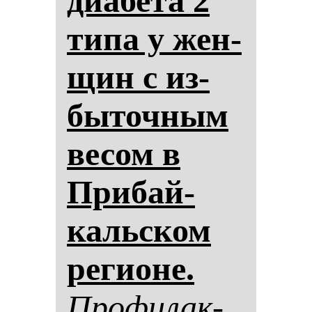
ди­абе­та 2
ти­па у жен­
щин с из­
бы­точ­ным
ве­сом в
При­бай­
кальском
ре­ги­оне.
Про­фи­лак­