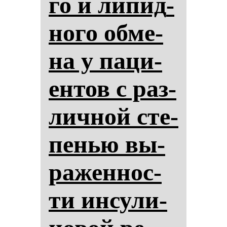
го и ли­пид­
но­го об­ме­
на у па­ци­
ен­тов с раз­
лич­ной сте­
пенью вы­
ра­жен­нос­
ти ин­су­ли­