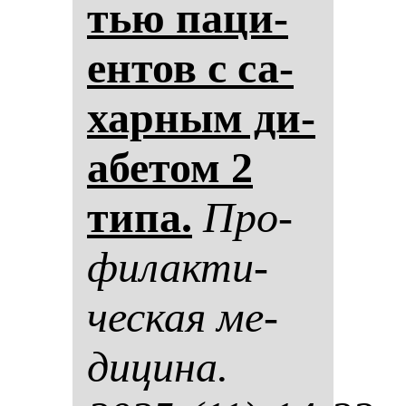
тью па­ци­
ен­тов с са­
хар­ным ди­
абе­том 2
ти­па.
Про­
фи­лак­ти­
чес­кая ме­
ди­ци­на.