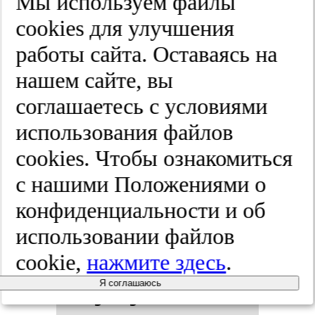
Мы используем файлы
нии при­
cооkies для улучшения
вер­жен­нос­
работы сайта. Оставаясь на
нашем сайте, вы
ти па­ци­ен­
соглашаетесь с условиями
тов с са­хар­
использования файлов
cооkies. Чтобы ознакомиться
ным ди­абе­
с нашими Положениями о
том 2 ти­па
конфиденциальности и об
использовании файлов
ле­че­нию и
cookie,
нажмите здесь
.
в улуч­ше­
Я соглашаюсь