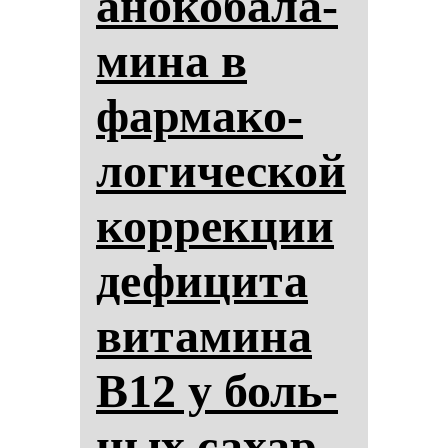
ано­ко­ба­ла­
ми­на в
фар­ма­ко­
ло­ги­чес­кой
кор­рек­ции
де­фи­ци­та
ви­та­ми­на
B12 у боль­
ных са­хар­