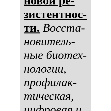
но­вой ре­
зис­тен­тнос­
ти.
Вос­ста­
но­ви­тель­
ные би­отех­
но­ло­гии,
про­фи­лак­
ти­чес­кая,
циф­ро­вая и