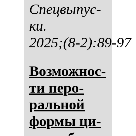
Спец­вы­пус­
ки.
2025;(8-2):89-97
Воз­мож­нос­
ти пе­ро­
раль­ной
фор­мы ци­