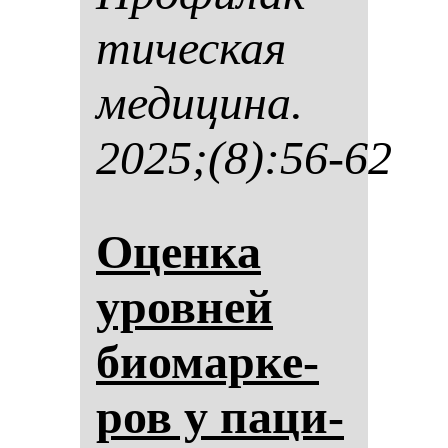
ти­чес­кая
ме­ди­ци­на.
2025;(8):56-62
Оцен­ка
уров­ней
би­омар­ке­
ров у па­ци­