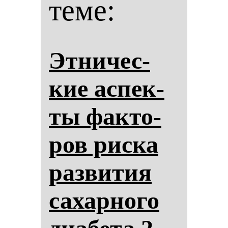
теме:
Эт­ни­чес­
кие ас­пек­
ты фак­то­
ров рис­ка
раз­ви­тия
са­хар­но­го