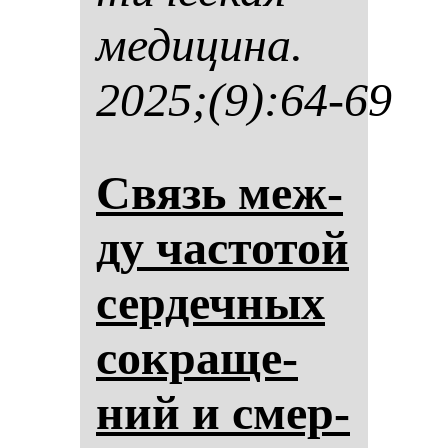
ме­ди­ци­на.
2025;(9):64-69
Связь меж­
ду час­то­той
сер­деч­ных
сок­ра­ще­
ний и смер­