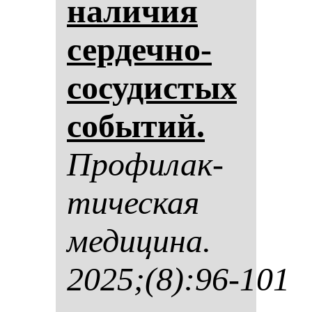
на­ли­чия
сер­деч­но-
со­су­дис­тых
со­бы­тий.
Про­фи­лак­
ти­чес­кая
ме­ди­ци­на.
2025;(8):96-101