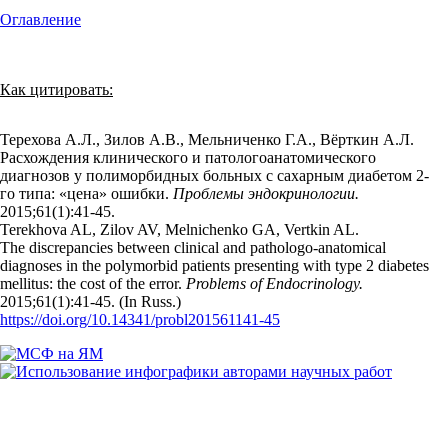
Оглавление
Как цитировать:
Терехова А.Л., Зилов А.В., Мельниченко Г.А., Вёрткин А.Л.
Расхождения клинического и патологоанатомического
диагнозов у полиморбидных больных с сахарным диабетом 2-
го типа: «цена» ошибки.
Проблемы эндокринологии.
2015;61(1):41‑45.
Terekhova AL, Zilov AV, Melnichenko GA, Vertkin AL.
The discrepancies between clinical and pathologo-anatomical
diagnoses in the polymorbid patients presenting with type 2 diabetes
mellitus: the cost of the error.
Problems of Endocrinology.
2015;61(1):41‑45. (In Russ.)
https://doi.org/10.14341/probl201561141-45