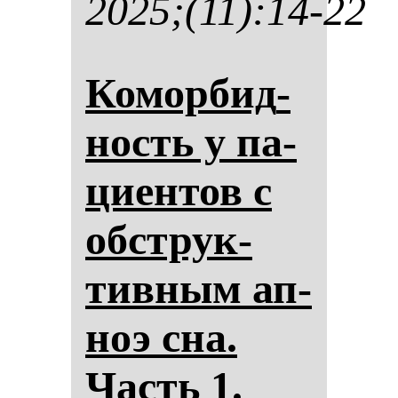
2025;(11):14-22
Ко­мор­бид­
ность у па­
ци­ен­тов с
обструк­
тив­ным ап­
ноэ сна.
Часть 1.