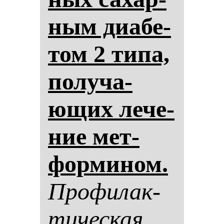
ным ди­абе­
том 2 ти­па,
по­лу­ча­
ющих ле­че­
ние мет­
фор­ми­ном.
Про­фи­лак­
ти­чес­кая