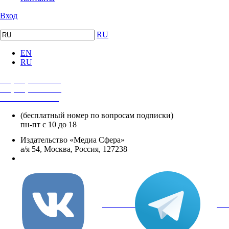
Вход
RU
EN
RU
+7 (495) 482-4118
+7 (495) 482-4329
+8 800 250-18-12
(бесплатный номер по вопросам подписки)
пн-пт с 10 до 18
Издательство «Медиа Сфера»
а/я 54, Москва, Россия, 127238
info@mediasphera.ru
вКонтакте
Tel