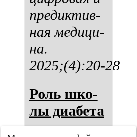
пре­дик­тив­
ная ме­ди­ци­
на.
2025;(4):20-28
Роль шко­
лы ди­абе­та
в по­вы­ше­