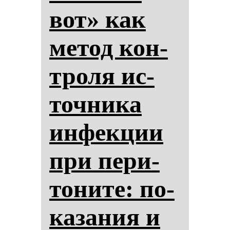
вот» как
ме­тод кон­
тро­ля ис­
точ­ни­ка
ин­фек­ции
при пе­ри­
то­ни­те: по­
ка­за­ния и