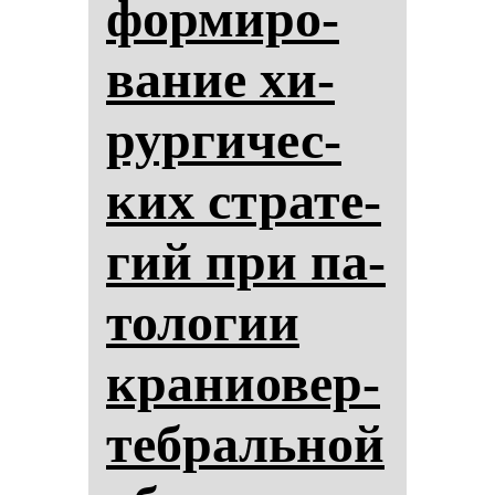
фор­ми­ро­
ва­ние хи­
рур­ги­чес­
ких стра­те­
гий при па­
то­ло­гии
кра­ни­овер­
теб­раль­ной