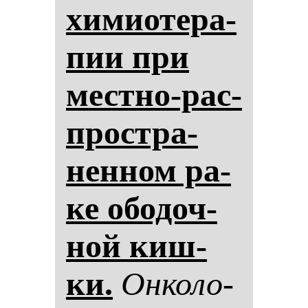
хи­ми­оте­ра­
пии при
мес­тно-рас­
простра­
нен­ном ра­
ке обо­доч­
ной киш­
ки.
Он­ко­ло­