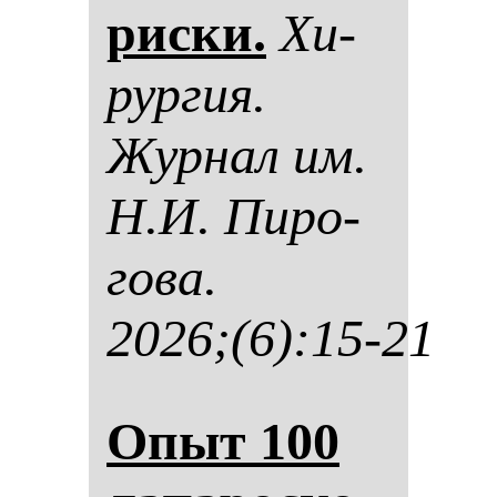
рис­ки.
Хи­
рур­гия.
Жур­нал им.
Н.И. Пи­ро­
го­ва.
2026;(6):15-21
Опыт 100