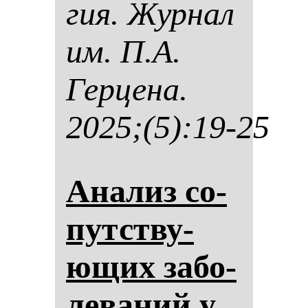
гия. Жур­нал
им. П.А.
Гер­це­на.
2025;(5):19-25
Ана­лиз со­
путству­
ющих за­бо­
ле­ва­ний у