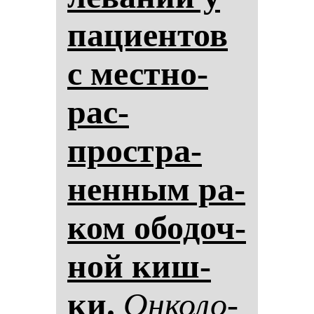
па­ци­ен­тов
с мес­тно-
рас­
простра­
нен­ным ра­
ком обо­доч­
ной киш­
ки.
Он­ко­ло­