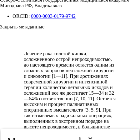
Минздрава РФ, Владикавказ
ORCID:
0000-0003-0179-9742
Закрыть метаданные
Лечение рака толстой кишки,
осложненного острой непроходимостью,
до настоящего времени остается одним из
сложных вопросов неотложной хирургии
и онкологии [1—11]. При достижениях
современной хирургии и интенсивной
терапии количество летальных исходов и
осложнений все же достигает 15—34 и 32
—64% соответственно [7, 10, 11]. Остается
высоким и процент паллиативных
оперативных вмешательств [3, 5, 9]. При
так называемых радикальных операциях,
выполненных в экстренном порядке на
высоте непроходимости, в большинстве
наблюдений не удается из-за тяжести
состояния больного или недостаточной