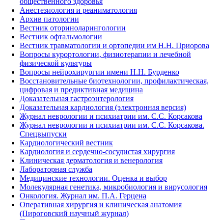
общественного здоровья
Анестезиология и реаниматология
Архив патологии
Вестник оториноларингологии
Вестник офтальмологии
Вестник травматологии и ортопедии им Н.Н. Приорова
Вопросы курортологии, физиотерапии и лечебной
физической культуры
Вопросы нейрохирургии имени Н.Н. Бурденко
Восстановительные биотехнологии, профилактическая,
цифровая и предиктивная медицина
Доказательная гастроэнтерология
Доказательная кардиология (электронная версия)
Журнал неврологии и психиатрии им. С.С. Корсакова
Журнал неврологии и психиатрии им. С.С. Корсакова.
Спецвыпуски
Кардиологический вестник
Кардиология и сердечно-сосудистая хирургия
Клиническая дерматология и венерология
Лабораторная служба
Медицинские технологии. Оценка и выбор
Молекулярная генетика, микробиология и вирусология
Онкология. Журнал им. П.А. Герцена
Оперативная хирургия и клиническая анатомия
(Пироговский научный журнал)