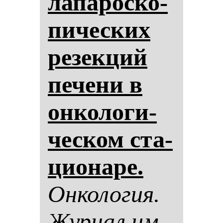
ла­па­рос­ко­
пи­чес­ких
ре­зек­ций
пе­че­ни в
он­ко­ло­ги­
чес­ком ста­
ци­она­ре.
Он­ко­ло­гия.
Жур­нал им.