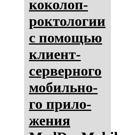
ко­ко­лоп­
рок­то­ло­гии
с по­мощью
кли­ент-
сер­вер­но­го
мо­биль­но­
го при­ло­
же­ния