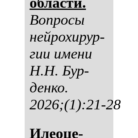
об­лас­ти.
Воп­ро­сы
ней­ро­хи­рур­
гии име­ни
Н.Н. Бур­
ден­ко.
2026;(1):21-28
Иле­оце­