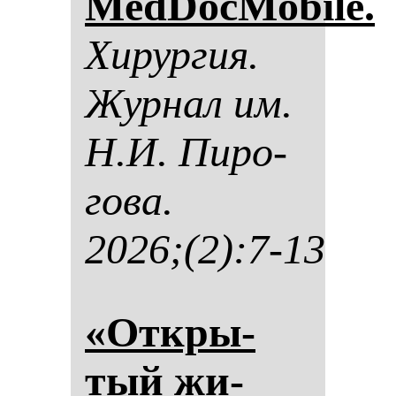
MedDocMobile.
Хи­рур­гия.
Жур­нал им.
Н.И. Пи­ро­
го­ва.
2026;(2):7-13
«От­кры­
тый жи­