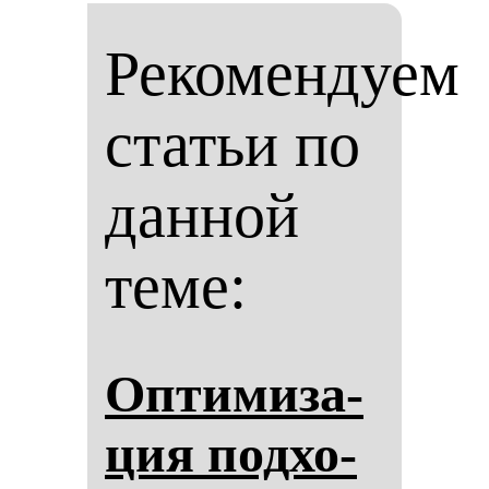
Рекомендуем
статьи по
данной
теме:
Оп­ти­ми­за­
ция под­хо­