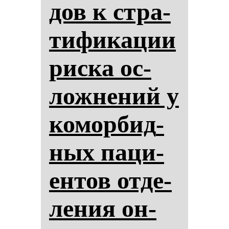
дов к стра­
ти­фи­ка­ции
рис­ка ос­
лож­не­ний у
ко­мор­бид­
ных па­ци­
ен­тов от­де­
ле­ния он­