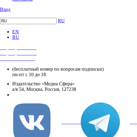
Вход
RU
EN
RU
+7 (495) 482-4118
+7 (495) 482-4329
+8 800 250-18-12
(бесплатный номер по вопросам подписки)
пн-пт с 10 до 18
Издательство «Медиа Сфера»
а/я 54, Москва, Россия, 127238
info@mediasphera.ru
вКонтакте
Tel