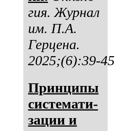
гия. Жур­нал
им. П.А.
Гер­це­на.
2025;(6):39-45
Прин­ци­пы
сис­те­ма­ти­
за­ции и