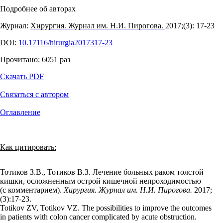
Подробнее об авторах
Журнал:
Хирургия. Журнал им. Н.И. Пирогова.
2017;(3): 17‑23
DOI:
10.17116/hirurgia2017317-23
Прочитано:
6051
раз
Скачать PDF
Связаться с автором
Оглавление
Как цитировать:
Тотиков З.В., Тотиков В.З. Лечение больных раком толстой
кишки, осложненным острой кишечной непроходимостью
(с комментарием).
Хирургия. Журнал им. Н.И. Пирогова.
2017;
(3):17‑23.
Totikov ZV, Totikov VZ. The possibilities to improve the outcomes
in patients with colon cancer complicated by acute obstruction.