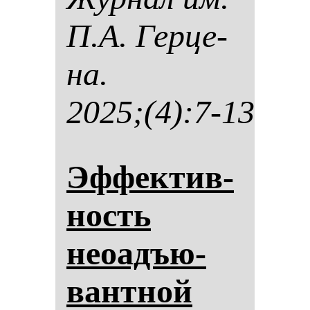
П.А. Гер­це­
на.
2025;(4):7-13
Эф­фек­тив­
ность
неоадъю­
ван­тной