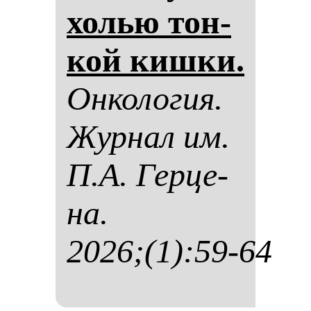
холью тон­
кой киш­ки.
Он­ко­ло­гия.
Жур­нал им.
П.А. Гер­це­
на.
2026;(1):59-64