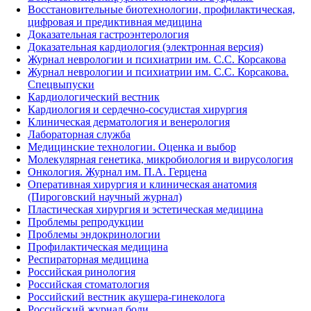
Восстановительные биотехнологии, профилактическая,
цифровая и предиктивная медицина
Доказательная гастроэнтерология
Доказательная кардиология (электронная версия)
Журнал неврологии и психиатрии им. С.С. Корсакова
Журнал неврологии и психиатрии им. С.С. Корсакова.
Спецвыпуски
Кардиологический вестник
Кардиология и сердечно-сосудистая хирургия
Клиническая дерматология и венерология
Лабораторная служба
Медицинские технологии. Оценка и выбор
Молекулярная генетика, микробиология и вирусология
Онкология. Журнал им. П.А. Герцена
Оперативная хирургия и клиническая анатомия
(Пироговский научный журнал)
Пластическая хирургия и эстетическая медицина
Проблемы репродукции
Проблемы эндокринологии
Профилактическая медицина
Респираторная медицина
Российская ринология
Российская стоматология
Российский вестник акушера-гинеколога
Российский журнал боли