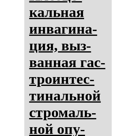
каль­ная
ин­ва­ги­на­
ция, выз­
ван­ная гас­
тро­ин­тес­
ти­наль­ной
стро­маль­
ной опу­