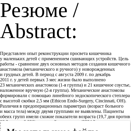
Резюме /
Abstract:
Представлен опыт реконструкции просвета кишечника
у маленьких детей с применением сшивающих устройств. Цель
работы - сравнение двух основных методов создания кишечного
анастомоза (механического и ручного) у новорожденных
и грудных детей. В период с августа 2009 г. по декабрь
2011 г. у детей первых 3 мес жизни было выполнено
23 механических анастомоза (1-я группа) и 21 кишечное соустье,
наложенное вручную (2-я группа). Механические анастомозы
формировали с помощью линейного эндоскопического степлера
с высотой скобки 2,5 мм (Ethicon Endo-Surgery, Cincinnati, OH).
Различия в предоперационных параметрах (возраст больного
и масса тела) между двумя группами не выявлены. Пациенты
обеих групп имели схожие показатели возраста (19,7 дня против
23,2 дня; р=0,096) и средней массы тела (2884,3 г против
2716,0 г; р=0,692). Средняя продолжительность операции в 1-