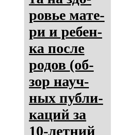
ровье ма­те­
ри и ре­бен­
ка пос­ле
ро­дов (об­
зор на­уч­
ных пуб­ли­
ка­ций за
10-лет­ний