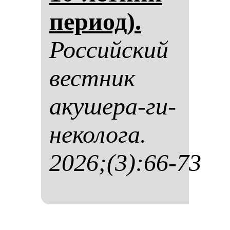
пе­ри­од).
Рос­сий­ский
вес­тник
аку­ше­ра-ги­
не­ко­ло­га.
2026;(3):66-73