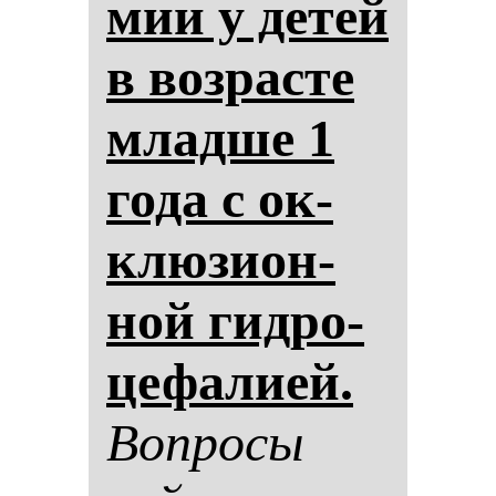
мии у де­тей
в воз­рас­те
млад­ше 1
го­да с ок­
клю­зи­он­
ной гид­ро­
це­фа­ли­ей.
Воп­ро­сы