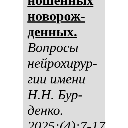
но­шен­ных
но­во­рож­
ден­ных.
Воп­ро­сы
ней­ро­хи­рур­
гии име­ни
Н.Н. Бур­
ден­ко.
2025;(4):7-17