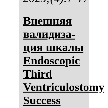
Внеш­няя
ва­ли­ди­за­
ция шка­лы
Endo­scopic
Third
Ventriculostomy
Success