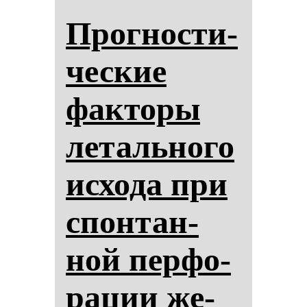
Прог­нос­ти­
чес­кие
фак­то­ры
ле­таль­но­го
ис­хо­да при
спон­тан­
ной пер­фо­
ра­ции же­