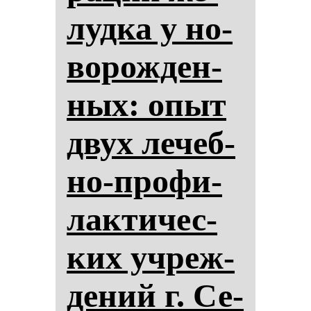
луд­ка у но­
во­рож­ден­
ных: опыт
двух ле­чеб­
но-про­фи­
лак­ти­чес­
ких уч­реж­
де­ний г. Се­