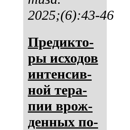
2025;(6):43-46
Пре­дик­то­
ры ис­хо­дов
ин­тен­сив­
ной те­ра­
пии врож­
ден­ных по­