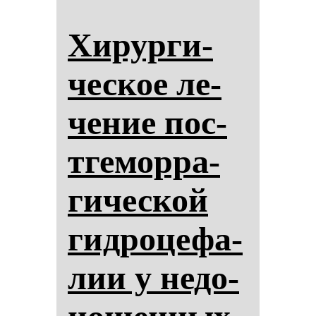
Хи­рур­ги­
чес­кое ле­
че­ние пос­
тге­мор­ра­
ги­чес­кой
гид­ро­це­фа­
лии у не­до­