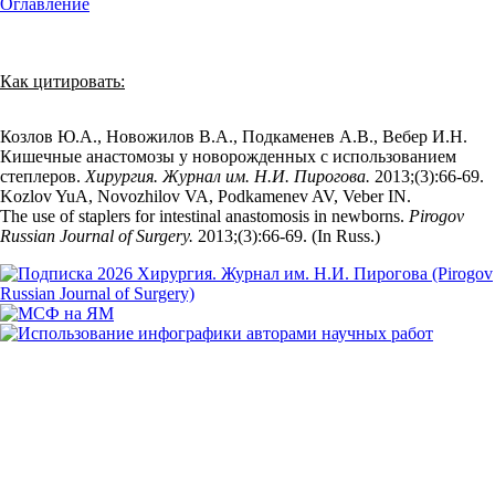
Оглавление
Как цитировать:
Козлов Ю.А., Новожилов В.А., Подкаменев А.В., Вебер И.Н.
Кишечные анастомозы у новорожденных с использованием
степлеров.
Хирургия. Журнал им. Н.И. Пирогова.
2013;(3):66‑69.
Kozlov YuA, Novozhilov VA, Podkamenev AV, Veber IN.
The use of staplers for intestinal anastomosis in newborns.
Pirogov
Russian Journal of Surgery.
2013;(3):66‑69. (In Russ.)