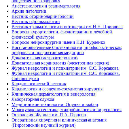
общественного здоровья
Анестезиология и реаниматология
Архив патологии
Вестник оториноларингологии
Вестник офтальмологии
Вестник травматологии и ортопедии им Н.Н. Приорова
Вопросы курортологии, физиотерапии и лечебной
физической культуры
Вопросы нейрохирургии имени Н.Н. Бурденко
Восстановительные биотехнологии, профилактическая,
цифровая и предиктивная медицина
Доказательная гастроэнтерология
Доказательная кардиология (электронная версия)
Журнал неврологии и психиатрии им. С.С. Корсакова
Журнал неврологии и психиатрии им. С.С. Корсакова.
Спецвыпуски
Кардиологический вестник
Кардиология и сердечно-сосудистая хирургия
Клиническая дерматология и венерология
Лабораторная служба
Медицинские технологии. Оценка и выбор
Молекулярная генетика, микробиология и вирусология
Онкология. Журнал им. П.А. Герцена
Оперативная хирургия и клиническая анатомия
(Пироговский научный журнал)