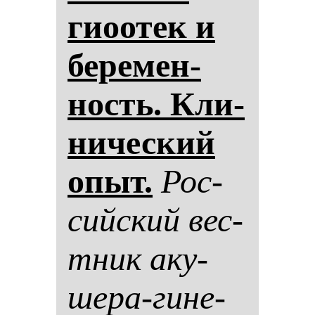
гиоотек и
бе­ре­мен­
ность. Кли­
ни­чес­кий
опыт.
Рос­
сий­ский вес­
тник аку­
ше­ра-ги­не­