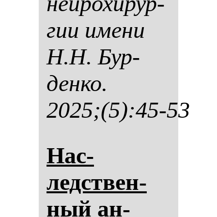
ней­ро­хи­рур­
гии име­ни
Н.Н. Бур­
ден­ко.
2025;(5):45-53
Нас­
ледствен­
ный ан­