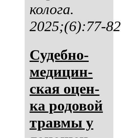
ко­ло­га.
2025;(6):77-82
Су­деб­но-
ме­ди­цин­
ская оцен­
ка ро­до­вой
трав­мы у