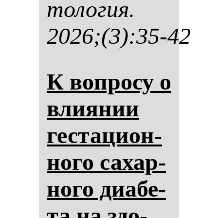
то­ло­гия.
2026;(3):35-42
К воп­ро­су о
вли­янии
гес­та­ци­он­
но­го са­хар­
но­го ди­абе­
та на здо­