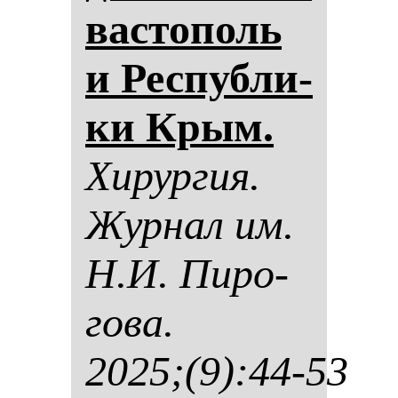
вас­то­поль
и Рес­пуб­ли­
ки Крым.
Хи­рур­гия.
Жур­нал им.
Н.И. Пи­ро­
го­ва.
2025;(9):44-53