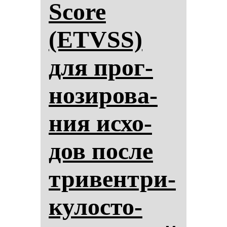
Score
(ETVSS)
для прог­
но­зи­ро­ва­
ния ис­хо­
дов пос­ле
три­вен­три­
ку­лос­то­