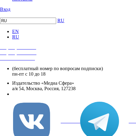
Вход
RU
EN
RU
+7 (495) 482-4118
+7 (495) 482-4329
+8 800 250-18-12
(бесплатный номер по вопросам подписки)
пн-пт с 10 до 18
Издательство «Медиа Сфера»
а/я 54, Москва, Россия, 127238
info@mediasphera.ru
вКонтакте
Tel