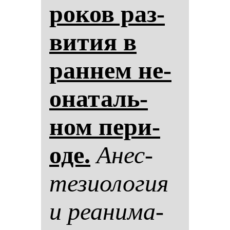
ро­ков раз­
ви­тия в
ран­нем не­
она­таль­
ном пе­ри­
оде.
Анес­
те­зи­оло­гия
и ре­ани­ма­