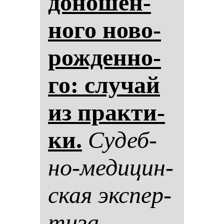
до­но­шен­
но­го но­во­
рож­ден­но­
го: слу­чай
из прак­ти­
ки.
Су­деб­
но-ме­ди­цин­
ская эк­спер­
ти­за.