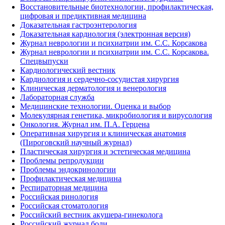
Восстановительные биотехнологии, профилактическая,
цифровая и предиктивная медицина
Доказательная гастроэнтерология
Доказательная кардиология (электронная версия)
Журнал неврологии и психиатрии им. С.С. Корсакова
Журнал неврологии и психиатрии им. С.С. Корсакова.
Спецвыпуски
Кардиологический вестник
Кардиология и сердечно-сосудистая хирургия
Клиническая дерматология и венерология
Лабораторная служба
Медицинские технологии. Оценка и выбор
Молекулярная генетика, микробиология и вирусология
Онкология. Журнал им. П.А. Герцена
Оперативная хирургия и клиническая анатомия
(Пироговский научный журнал)
Пластическая хирургия и эстетическая медицина
Проблемы репродукции
Проблемы эндокринологии
Профилактическая медицина
Респираторная медицина
Российская ринология
Российская стоматология
Российский вестник акушера-гинеколога
Российский журнал боли