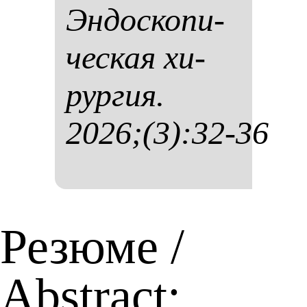
Эн­дос­ко­пи­
чес­кая хи­
рур­гия.
2026;(3):32-36
Резюме /
Abstract: