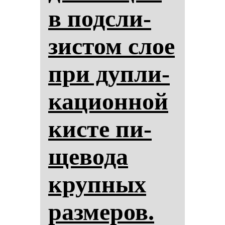
в под­сли­
зис­том слое
при дуп­ли­
ка­ци­он­ной
кис­те пи­
ще­во­да
круп­ных
раз­ме­ров.