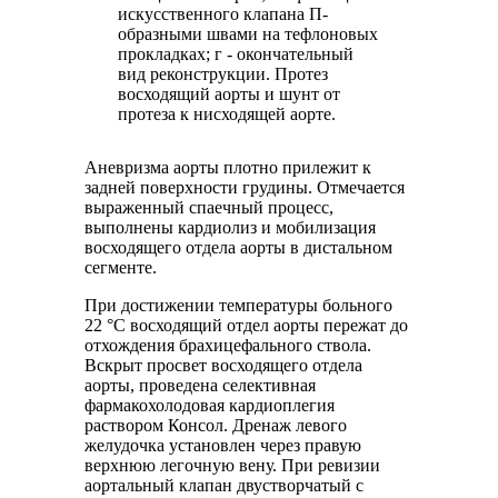
искусственного клапана П-
образными швами на тефлоновых
прокладках; г - окончательный
вид реконструкции. Протез
восходящий аорты и шунт от
протеза к нисходящей аорте.
Аневризма аорты плотно прилежит к
задней поверхности грудины. Отмечается
выраженный спаечный процесс,
выполнены кардиолиз и мобилизация
восходящего отдела аорты в дистальном
сегменте.
При достижении температуры больного
22 °С восходящий отдел аорты пережат до
отхождения брахицефального ствола.
Вскрыт просвет восходящего отдела
аорты, проведена селективная
фармакохолодовая кардиоплегия
раствором Консол. Дренаж левого
желудочка установлен через правую
верхнюю легочную вену. При ревизии
аортальный клапан двустворчатый с