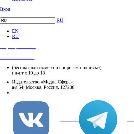
Вход
RU
EN
RU
+7 (495) 482-4118
+7 (495) 482-4329
+8 800 250-18-12
(бесплатный номер по вопросам подписки)
пн-пт с 10 до 18
Издательство «Медиа Сфера»
а/я 54, Москва, Россия, 127238
info@mediasphera.ru
вКонтакте
Tel