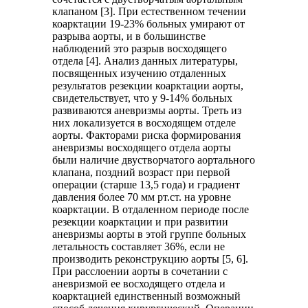
клапаном [3]. При естественном течении
коарктации 19-23% больных умирают от
разрыва аорты, и в большинстве
наблюдений это разрыв восходящего
отдела [4]. Анализ данных литературы,
посвященных изучению отдаленных
результатов резекции коарктации аорты,
свидетельствует, что у 9-14% больных
развиваются аневризмы аорты. Треть из
них локализуется в восходящем отделе
аорты. Факторами риска формирования
аневризмы восходящего отдела аорты
были наличие двустворчатого аортального
клапана, поздний возраст при первой
операции (старше 13,5 года) и градиент
давления более 70 мм рт.ст. на уровне
коарктации. В отдаленном периоде после
резекции коарктации и при развитии
аневризмы аорты в этой группе больных
летальность составляет 36%, если не
производить реконструкцию аорты [5, 6].
При расслоении аорты в сочетании с
аневризмой ее восходящего отдела и
коарктацией единственный возможный