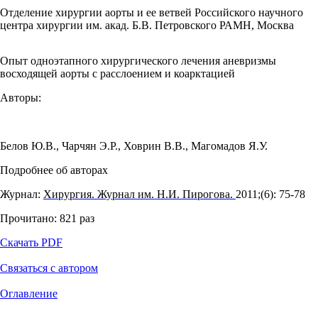
Отделение хирургии аорты и ее ветвей Российского научного
центра хирургии им. акад. Б.В. Петровского РАМН, Москва
Опыт одноэтапного хирургического лечения аневризмы
восходящей аорты с расслоением и коарктацией
Авторы:
Белов Ю.В.
,
Чарчян Э.Р.
,
Ховрин В.В.
,
Магомадов Я.У.
Подробнее об авторах
Журнал:
Хирургия. Журнал им. Н.И. Пирогова.
2011;(6): 75‑78
Прочитано:
821
раз
Скачать PDF
Связаться с автором
Оглавление