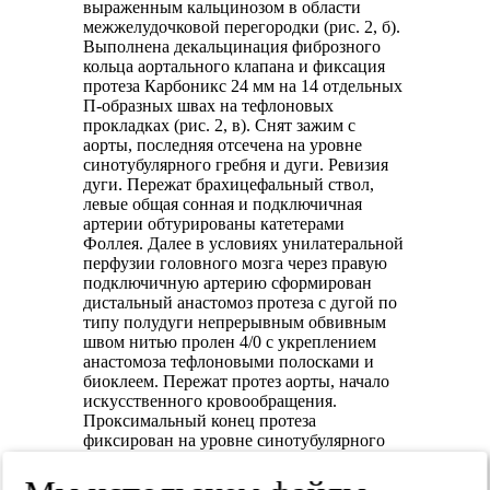
выраженным кальцинозом в области
межжелудочковой перегородки (рис. 2, б).
Выполнена декальцинация фиброзного
кольца аортального клапана и фиксация
протеза Карбоникс 24 мм на 14 отдельных
П-образных швах на тефлоновых
прокладках (рис. 2, в). Снят зажим с
аорты, последняя отсечена на уровне
синотубулярного гребня и дуги. Ревизия
дуги. Пережат брахицефальный ствол,
левые общая сонная и подключичная
артерии обтурированы катетерами
Фоллея. Далее в условиях унилатеральной
перфузии головного мозга через правую
подключичную артерию сформирован
дистальный анастомоз протеза с дугой по
типу полудуги непрерывным обвивным
швом нитью пролен 4/0 с укреплением
анастомоза тефлоновыми полосками и
биоклеем. Пережат протез аорты, начало
искусственного кровообращения.
Проксимальный конец протеза
фиксирован на уровне синотубулярного
гребня непрерывным обвивным швом
нитью пролен 4/0 также с укреплением