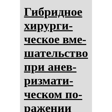
Гиб­рид­ное
хи­рур­ги­
чес­кое вме­
ша­тельство
при анев­
риз­ма­ти­
чес­ком по­
ра­же­нии