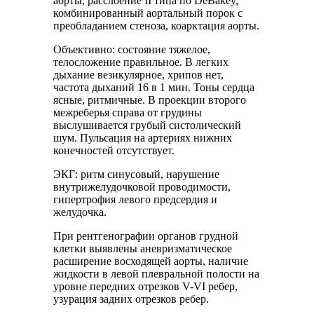
аорты, расслоение II типа по DeBakey,
комбинированный аортальный порок с
преобладанием стеноза, коарктация аорты.
Объективно: состояние тяжелое,
телосложение правильное. В легких
дыхание везикулярное, хрипов нет,
частота дыханий 16 в 1 мин. Тоны сердца
ясные, ритмичные. В проекции второго
межреберья справа от грудины
выслушивается грубый систолический
шум. Пульсация на артериях нижних
конечностей отсутствует.
ЭКГ: ритм синусовый, нарушение
внутрижелудочковой проводимости,
гипертрофия левого предсердия и
желудочка.
При рентгенографии органов грудной
клетки выявлены аневризматическое
расширение восходящей аорты, наличие
жидкости в левой плевральной полости на
уровне передних отрезков V-VI ребер,
узурация задних отрезков ребер.