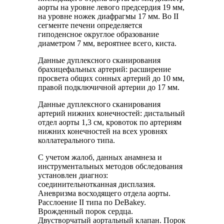
аорты на уровне левого предсердия 19 мм,
на уровне ножек диафрагмы 17 мм. Во II
сегменте печени определяется
гиподенсное округлое образование
диаметром 7 мм, вероятнее всего, киста.
Данные дуплексного сканирования
брахицефальных артерий: расширение
просвета общих сонных артерий до 10 мм,
правой подключичной артерии до 17 мм.
Данные дуплексного сканирования
артерий нижних конечностей: дистальный
отдел аорты 1,3 см, кровоток по артериям
нижних конечностей на всех уровнях
коллатерального типа.
С учетом жалоб, данных анамнеза и
инструментальных методов обследования
установлен диагноз:
соединительнотканная дисплазия.
Аневризма восходящего отдела аорты.
Расслоение II типа по DeBakey.
Врожденный порок сердца.
Двустворчатый аортальный клапан. Порок