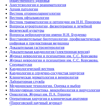
общественного здоровья
Анестезиология и реаниматология
Архив патологии
Вестник оториноларингологии
Вестник офтальмологии
Вестник травматологии и ортопедии им Н.Н. Приорова
Вопросы курортологии, физиотерапии и лечебной
физической культуры
Вопросы нейрохирургии имени Н.Н. Бурденко
Восстановительные биотехнологии, профилактическая,
цифровая и предиктивная медицина
Доказательная гастроэнтерология
Доказательная кардиология (электронная версия)
Журнал неврологии и психиатрии им. С.С. Корсакова
Журнал неврологии и психиатрии им. С.С. Корсакова.
Спецвыпуски
Кардиологический вестник
Кардиология и сердечно-сосудистая хирургия
Клиническая дерматология и венерология
Лабораторная служба
Медицинские технологии. Оценка и выбор
Молекулярная генетика, микробиология и вирусология
Онкология. Журнал им. П.А. Герцена
Оперативная хирургия и клиническая анатомия
(Пироговский научный журнал)