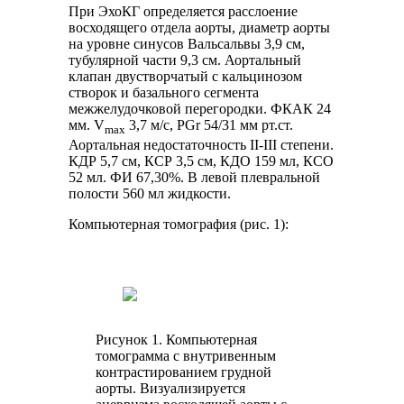
При ЭхоКГ определяется расслоение
восходящего отдела аорты, диаметр аорты
на уровне синусов Вальсальвы 3,9 см,
тубулярной части 9,3 см. Аортальный
клапан двустворчатый с кальцинозом
створок и базального сегмента
межжелудочковой перегородки. ФКАК 24
мм. V
3,7 м/с, PGr 54/31 мм рт.ст.
max
Аортальная недостаточность II-III степени.
КДР 5,7 см, КСР 3,5 см, КДО 159 мл, КСО
52 мл. ФИ 67,30%. В левой плевральной
полости 560 мл жидкости.
Компьютерная томография (рис. 1):
Рисунок 1. Компьютерная
томограмма с внутривенным
контрастированием грудной
аорты. Визуализируется