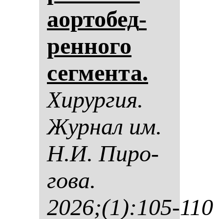
аор­то­бед­
рен­но­го
сег­мен­та.
Хи­рур­гия.
Жур­нал им.
Н.И. Пи­ро­
го­ва.
2026;(1):105-110