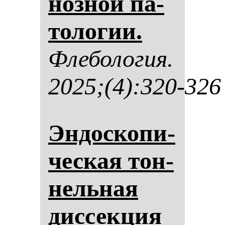
ноз­ной па­
то­ло­гии.
Фле­бо­ло­гия.
2025;(4):320-326
Эн­дос­ко­пи­
чес­кая тон­
нель­ная
дис­сек­ция