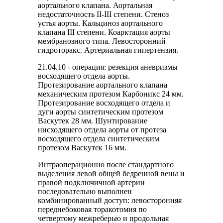
аортального клапана. Аортальная
недостаточность II-III степени. Стеноз
устья аорты. Кальциноз аортального
клапана III степени. Коарктация аорты
мембранозного типа. Левосторонний
гидроторакс. Артериальная гипертензия.
21.04.10 - операция: резекция аневризмы
восходящего отдела аорты.
Протезирование аортального клапана
механическим протезом Карбоникс 24 мм.
Протезирование восходящего отдела и
дуги аорты синтетическим протезом
Васкутек 28 мм. Шунтирование
нисходящего отдела аорты от протеза
восходящего отдела синтетическим
протезом Васкутек 16 мм.
Интраоперационно после стандартного
выделения левой общей бедренной вены и
правой подключичной артерии
последовательно выполнен
комбинированный доступ: левосторонняя
переднебоковая торакотомия по
четвертому межреберью и продольная