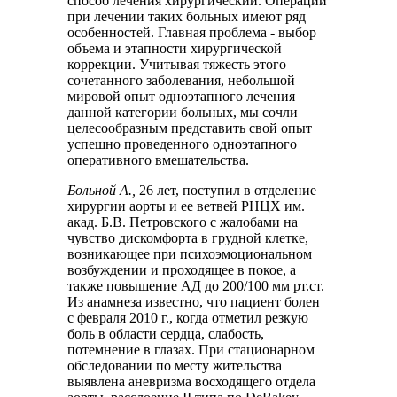
способ лечения хирургический. Операции
при лечении таких больных имеют ряд
особенностей. Главная проблема - выбор
объема и этапности хирургической
коррекции. Учитывая тяжесть этого
сочетанного заболевания, небольшой
мировой опыт одноэтапного лечения
данной категории больных, мы сочли
целесообразным представить свой опыт
успешно проведенного одноэтапного
оперативного вмешательства.
Больной А.,
26 лет, поступил в отделение
хирургии аорты и ее ветвей РНЦХ им.
акад. Б.В. Петровского с жалобами на
чувство дискомфорта в грудной клетке,
возникающее при психоэмоциональном
возбуждении и проходящее в покое, а
также повышение АД до 200/100 мм рт.ст.
Из анамнеза известно, что пациент болен
с февраля 2010 г., когда отметил резкую
боль в области сердца, слабость,
потемнение в глазах. При стационарном
обследовании по месту жительства
выявлена аневризма восходящего отдела