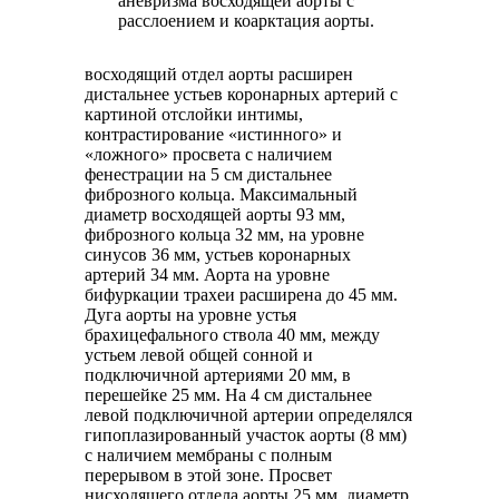
аневризма восходящей аорты с
расслоением и коарктация аорты.
восходящий отдел аорты расширен
дистальнее устьев коронарных артерий с
картиной отслойки интимы,
контрастирование «истинного» и
«ложного» просвета с наличием
фенестрации на 5 см дистальнее
фиброзного кольца. Максимальный
диаметр восходящей аорты 93 мм,
фиброзного кольца 32 мм, на уровне
синусов 36 мм, устьев коронарных
артерий 34 мм. Аорта на уровне
бифуркации трахеи расширена до 45 мм.
Дуга аорты на уровне устья
брахицефального ствола 40 мм, между
устьем левой общей сонной и
подключичной артериями 20 мм, в
перешейке 25 мм. На 4 см дистальнее
левой подключичной артерии определялся
гипоплазированный участок аорты (8 мм)
с наличием мембраны с полным
перерывом в этой зоне. Просвет
нисходящего отдела аорты 25 мм, диаметр