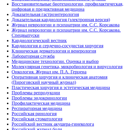
Восстановительные биотехнологии, профилактическая,
цифровая и предиктивная медицина
Доказательная гастроэнтерология
Доказательная кардиология (электронная версия)
Журнал неврологии и психиатрии им. С.С. Корсакова
Журнал неврологии и психиатрии им. С.С. Корсакова.
Спецвыпуски
Кардиологический вестник
Кардиология и сердечно-сосудистая хирургия
Клиническая дерматология и венерология
Лабораторная служба
Медицинские технологии. Оценка и выбор
Молекулярная генетика, микробиология и вирусология
Онкология. Журнал им. П.А. Герцена
Оперативная хирургия и клиническая анатомия
(Пироговский научный журнал)
Пластическая хирургия и эстетическая медицина
Проблемы репродукции
Проблемы эндокринологии
Профилактическая медицина
Респираторная медицина
Российская ринология
Российская стоматология
Российский вестник акушера-гинеколога
Российский журнал боли