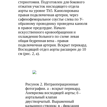
стернотомия. Подготовлен для бокового
отжатия участок нисходящего отдела
аорты на уровне Th5. Канюлирована
правая подключичная артерия, через
сафенофеморальное соустье слева по У-
образному проводнику проведена канюля
в правое предсердие. Начало
искусственного кровообращения и
охлаждения больного по схеме левая
общая бедренная вена - правая
подключичная артерия. Вскрыт перикард.
Восходящий отдел аорты расширен до 10
см (рис. 2, а).
Рисунок 2. Интраоперационные
фотографии. а - вскрыт перикард.
Аневризма восходящей аорты; б -
аортальный клапан
двустворчатый. Выраженный
кальциноз створок; в - фиксация