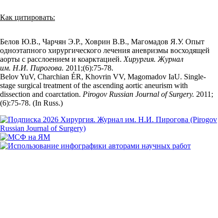
Как цитировать:
Белов Ю.В., Чарчян Э.Р., Ховрин В.В., Магомадов Я.У. Опыт
одноэтапного хирургического лечения аневризмы восходящей
аорты с расслоением и коарктацией.
Хирургия. Журнал
им. Н.И. Пирогова.
2011;(6):75‑78.
Belov YuV, Charchian ÉR, Khovrin VV, Magomadov IaU. Single-
stage surgical treatment of the ascending aortic aneurism with
dissection and coarctation.
Pirogov Russian Journal of Surgery.
2011;
(6):75‑78. (In Russ.)