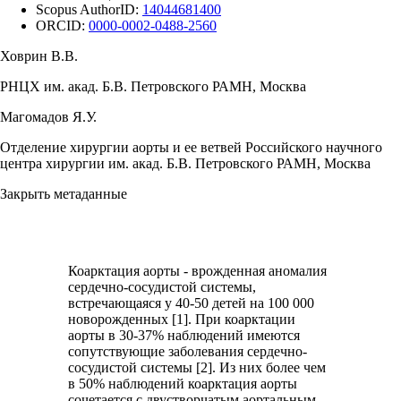
Scopus AuthorID:
14044681400
ORCID:
0000-0002-0488-2560
Ховрин В.В.
РНЦХ им. акад. Б.В. Петровского РАМН, Москва
Магомадов Я.У.
Отделение хирургии аорты и ее ветвей Российского научного
центра хирургии им. акад. Б.В. Петровского РАМН, Москва
Закрыть метаданные
Коарктация аорты - врожденная аномалия
сердечно-сосудистой системы,
встречающаяся у 40-50 детей на 100 000
новорожденных [1]. При коарктации
аорты в 30-37% наблюдений имеются
сопутствующие заболевания сердечно-
сосудистой системы [2]. Из них более чем
в 50% наблюдений коарктация аорты
сочетается с двустворчатым аортальным