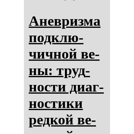
Анев­риз­ма
под­клю­
чич­ной ве­
ны: труд­
нос­ти ди­аг­
нос­ти­ки
ред­кой ве­