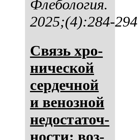
Фле­бо­ло­гия.
2025;(4):284-294
Связь хро­
ни­чес­кой
сер­деч­ной
и ве­ноз­ной
не­дос­та­точ­
нос­ти: воз­