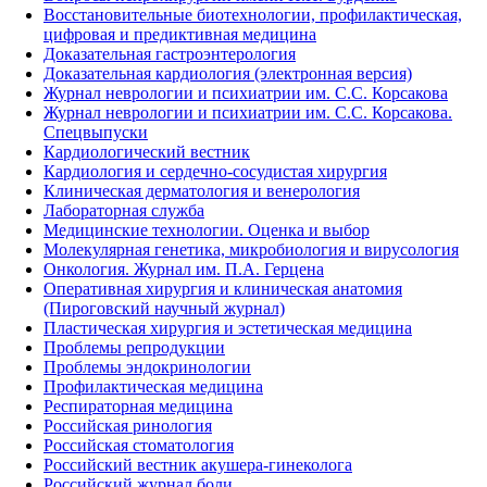
Восстановительные биотехнологии, профилактическая,
цифровая и предиктивная медицина
Доказательная гастроэнтерология
Доказательная кардиология (электронная версия)
Журнал неврологии и психиатрии им. С.С. Корсакова
Журнал неврологии и психиатрии им. С.С. Корсакова.
Спецвыпуски
Кардиологический вестник
Кардиология и сердечно-сосудистая хирургия
Клиническая дерматология и венерология
Лабораторная служба
Медицинские технологии. Оценка и выбор
Молекулярная генетика, микробиология и вирусология
Онкология. Журнал им. П.А. Герцена
Оперативная хирургия и клиническая анатомия
(Пироговский научный журнал)
Пластическая хирургия и эстетическая медицина
Проблемы репродукции
Проблемы эндокринологии
Профилактическая медицина
Респираторная медицина
Российская ринология
Российская стоматология
Российский вестник акушера-гинеколога
Российский журнал боли