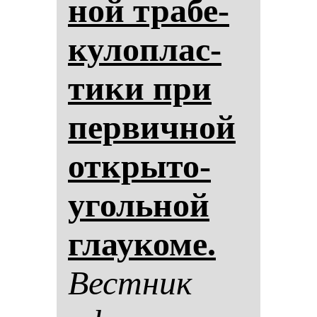
ной тра­бе­
ку­лоп­лас­
ти­ки при
пер­вич­ной
от­кры­то­
уголь­ной
гла­уко­ме.
Вес­тник