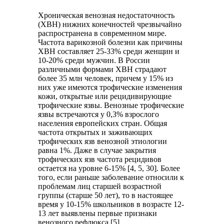
Хроническая венозная недостаточность
(ХВН) нижних конечностей чрезвычайно
распространена в современном мире.
Частота варикозной болезни как причины
ХВН составляет 25-33% среди женщин и
10-20% среди мужчин. В России
различными формами ХВН страдают
более 35 млн человек, причем у 15% из
них уже имеются трофические изменения
кожи, открытые или рецидивирующие
трофические язвы. Венозные трофические
язвы встречаются у 0,3% взрослого
населения европейских стран. Общая
частота открытых и заживающих
трофических язв венозной этиологии
равна 1%. Даже в случае закрытия
трофических язв частота рецидивов
остается на уровне 6-15% [4, 5, 30]. Более
того, если раньше заболевание относили к
проблемам лиц старшей возрастной
группы (старше 50 лет), то в настоящее
время у 10-15% школьников в возрасте 12-
13 лет выявлены первые признаки
венозного рефлюкса [5].