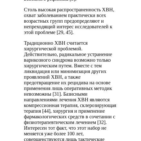
Столь высокая распространенность ХВН,
охват заболеванием практически всех
возрастных групп предопределяют и
непреходящий интерес исследователей к
этой проблеме [29, 45].
Традиционно ХВН считается
хирургической проблемой.
Действительно, радикальное устранение
варикозного синдрома возможно только
хирургическим путем. Вместе с тем
ликвидация или минимизация других
проявлений ХВН, а также
предотвращение их рецидива на основе
применения лишь оперативных методик
невозможны [31]. Базисными
направлениями лечения ХВН являются
компрессионная терапия, склерозирующая
терапия [44], хирургия и применение
фармакологических средств в сочетании с
физиотерапевтическим лечением [32].
Интересен тот факт, что этот набор не
меняется уже более 100 лет,
совершенствуются лишь тактические