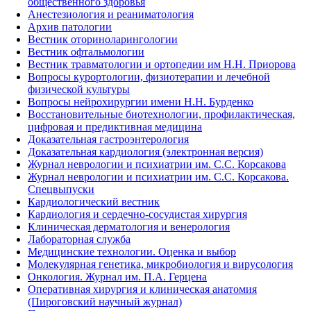
общественного здоровья
Анестезиология и реаниматология
Архив патологии
Вестник оториноларингологии
Вестник офтальмологии
Вестник травматологии и ортопедии им Н.Н. Приорова
Вопросы курортологии, физиотерапии и лечебной
физической культуры
Вопросы нейрохирургии имени Н.Н. Бурденко
Восстановительные биотехнологии, профилактическая,
цифровая и предиктивная медицина
Доказательная гастроэнтерология
Доказательная кардиология (электронная версия)
Журнал неврологии и психиатрии им. С.С. Корсакова
Журнал неврологии и психиатрии им. С.С. Корсакова.
Спецвыпуски
Кардиологический вестник
Кардиология и сердечно-сосудистая хирургия
Клиническая дерматология и венерология
Лабораторная служба
Медицинские технологии. Оценка и выбор
Молекулярная генетика, микробиология и вирусология
Онкология. Журнал им. П.А. Герцена
Оперативная хирургия и клиническая анатомия
(Пироговский научный журнал)