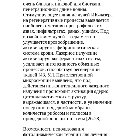
очень близка к пиковой для биоткани
пенетрационной длине волны.
Стимулирующее влияние лучей ИК-лазера
на регенеративные процессы выявляется
наиболее отчетливо при трофических
язвах, инфильтратах, ранах, ушибах. Под
воздействием лучей лазера местно
улучшается кровообращение,
активизируется фибринолитическая
система крови. Лазерное излучение,
активизируя ряд ферментных систем,
усиливает интенсивность обменных
процессов, способствуя регенерации
тканей [43, 51]. При электронной
микроскопии выявлено, что под
действием низкоинтенсивного лазерного
излучения происходит активация ядерно-
цитоплазматических структур,
выражающаяся, в частности, в увеличении
поверхности ядерной мембраны,
количества рибосом и полисом в
приядерной зоне цитоплазмы [26-28].
Возможности использования
фотодинамической терапии для лечения