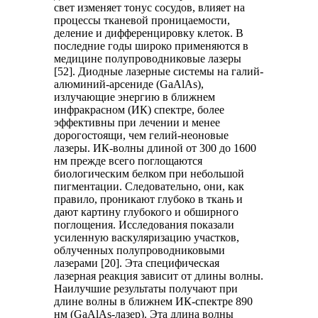
свет изменяет тонус сосудов, влияет на
процессы тканевой проницаемости,
деление и дифференцировку клеток. В
последние годы широко применяются в
медицине полупроводниковые лазеры
[52]. Диодные лазерные системы на галий-
алюминий-арсениде (GaAlAs),
излучающие энергию в ближнем
инфракрасном (ИК) спектре, более
эффективны при лечении и менее
дорогостоящи, чем гелий-неоновые
лазеры. ИК-волны длиной от 300 до 1600
нм прежде всего поглощаются
биологическим белком при небольшой
пигментации. Следовательно, они, как
правило, проникают глубоко в ткань и
дают картину глубокого и обширного
поглощения. Исследования показали
усиленную васкуляризацию участков,
облученных полупроводниковыми
лазерами [20]. Эта специфическая
лазерная реакция зависит от длины волны.
Наилучшие результаты получают при
длине волны в ближнем ИК-спектре 890
нм (GaAlAs-лазер). Эта длина волны