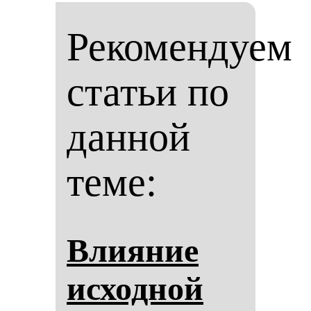
Рекомендуем
статьи по
данной
теме:
Вли­яние
ис­ход­ной