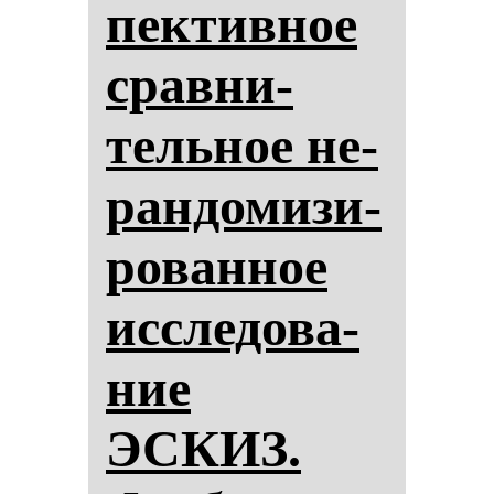
пек­тив­ное
срав­ни­
тель­ное не­
ран­до­ми­зи­
ро­ван­ное
ис­сле­до­ва­
ние
ЭСКИЗ.