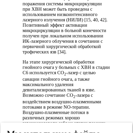
поражения системы микроциркуляции
при ХВН может быть проведена с
использованием низкоинтенсивного
лазерного излучения (НИЛИ) [15, 40, 42].
Позитивный эффект активации
микроциркуляции в больной конечности
получен при локальном использовании
ИК-лазерного облучения в сочетании с
первичной хирургической обработкой
трофических язв [34].
На этапе хирургической обработки
гнойного очага у больных с ХВН в стадии
С6 используется СО
-лазер с целью
2
санации гнойного очага, а также
максимального удаления
девитализированных тканей в язве.
Возможно сочетание СО
-лазера с
2
воздействием воздушно-плазменными
потоками в режиме NO-терапии.
Воздушно-плазменные потоки в
различных режимах хорошо
зарекомендовали себя на этапах помощи
пациентам с венозными трофическими