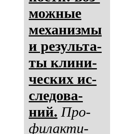
мож­ные
ме­ха­низ­мы
и ре­зуль­та­
ты кли­ни­
чес­ких ис­
сле­до­ва­
ний.
Про­
фи­лак­ти­