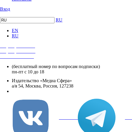
Вход
RU
EN
RU
+7 (495) 482-4118
+7 (495) 482-4329
+8 800 250-18-12
(бесплатный номер по вопросам подписки)
пн-пт с 10 до 18
Издательство «Медиа Сфера»
а/я 54, Москва, Россия, 127238
info@mediasphera.ru
вКонтакте
Tel