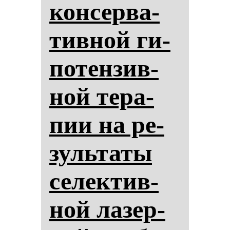
кон­сер­ва­
тив­ной ги­
по­тен­зив­
ной те­ра­
пии на ре­
зуль­та­ты
се­лек­тив­
ной ла­зер­