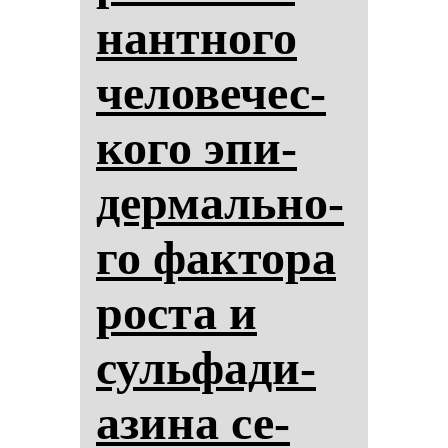
нан­тно­го
че­ло­ве­чес­
ко­го эпи­
дер­маль­но­
го фак­то­ра
рос­та и
суль­фа­ди­
ази­на се­