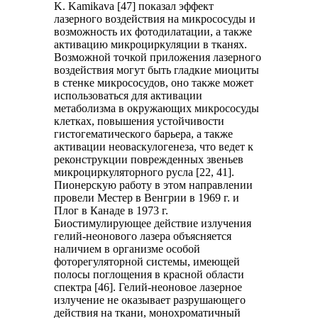
K. Kamikava [47] показал эффект
лазерного воздействия на микрососуды и
возможность их фотодилатации, а также
активацию микроциркуляции в тканях.
Возможной точкой приложения лазерного
воздействия могут быть гладкие миоциты
в стенке микрососудов, оно также может
использоваться для активации
метаболизма в окружающих микрососуды
клетках, повышения устойчивости
гистогематического барьера, а также
активации неоваскулогенеза, что ведет к
реконструкции поврежденных звеньев
микроциркуляторного русла [22, 41].
Пионерскую работу в этом направлении
провели Местер в Венгрии в 1969 г. и
Плог в Канаде в 1973 г.
Биостимулирующее действие излучения
гелий-неонового лазера объясняется
наличием в организме особой
фоторегуляторной системы, имеющей
полосы поглощения в красной области
спектра [46]. Гелий-неоновое лазерное
излучение не оказывает разрушающего
действия на ткани, монохроматичный