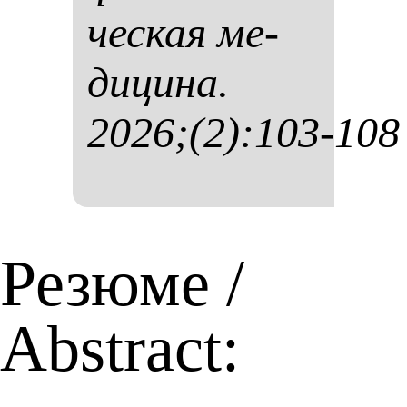
чес­кая ме­
ди­ци­на.
2026;(2):103-108
Резюме /
Abstract: