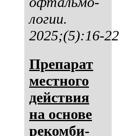
оф­таль­мо­
ло­гии.
2025;(5):16-22
Пре­па­рат
мес­тно­го
действия
на ос­но­ве
ре­ком­би­