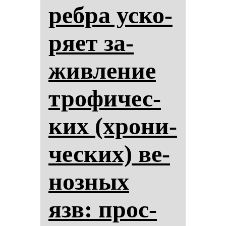
реб­ра ус­ко­
ря­ет за­
жив­ле­ние
тро­фи­чес­
ких (хро­ни­
чес­ких) ве­
ноз­ных
язв: прос­