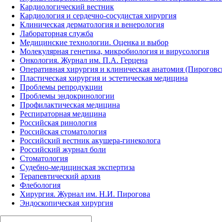
Кардиологический вестник
Кардиология и сердечно-сосудистая хирургия
Клиническая дерматология и венерология
Лабораторная служба
Медицинские технологии. Оценка и выбор
Молекулярная генетика, микробиология и вирусология
Онкология. Журнал им. П.А. Герцена
Оперативная хирургия и клиническая анатомия (Пирогов
Пластическая хирургия и эстетическая медицина
Проблемы репродукции
Проблемы эндокринологии
Профилактическая медицина
Респираторная медицина
Российская ринология
Российская стоматология
Российский вестник акушера-гинеколога
Российский журнал боли
Стоматология
Судебно-медицинская экспертиза
Терапевтический архив
Флебология
Хирургия. Журнал им. Н.И. Пирогова
Эндоскопическая хирургия