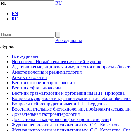
RU
EN
RU
Все журналы
Журнал
Все журналы
Non nocere. Новый терапевтический журнал
Адаптивная медицинская иммунология и вопросы обществ
Анестезиология и реаниматология
Архив патологии
Вестник оториноларингологии
Вестник офтальмологии
Вестник травматологии и ортопедии им Н.Н. Приорова
Вопросы курортологии, физиотерапии и лечебной физичес
Вопросы нейрохирургии имени Н.Н. Бурденко
Восстановительные биотехнологии, профилактическая, ц
Доказательная гастроэнтерология
Доказательная кардиология (электронная версия)
Журнал неврологии и психиатрии им. С.С. Корсакова
Журнал неврологии и психиатрии им. С.С. Корсакова. Сп