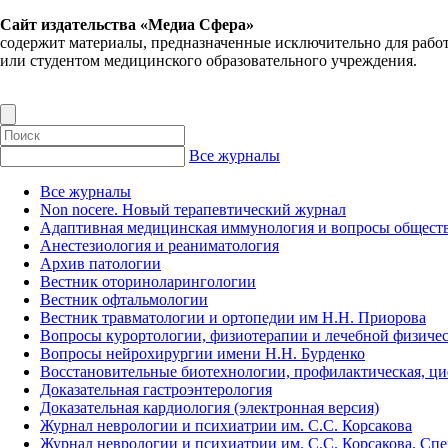
Сайт издательства «Медиа Сфера»
содержит материалы, предназначенные исключительно для рабо
или студентом медицинского образовательного учреждения.
Все журналы
Все журналы
Non nocere. Новый терапевтический журнал
Адаптивная медицинская иммунология и вопросы обществ
Анестезиология и реаниматология
Архив патологии
Вестник оториноларингологии
Вестник офтальмологии
Вестник травматологии и ортопедии им Н.Н. Приорова
Вопросы курортологии, физиотерапии и лечебной физичес
Вопросы нейрохирургии имени Н.Н. Бурденко
Восстановительные биотехнологии, профилактическая, ц
Доказательная гастроэнтерология
Доказательная кардиология (электронная версия)
Журнал неврологии и психиатрии им. С.С. Корсакова
Журнал неврологии и психиатрии им. С.С. Корсакова. Сп