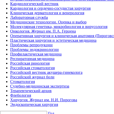
Кардиологический вестник
Кардиология и сердечно-сосудистая хирургия
Клиническая дерматология и венерология
Лабораторная служба
Медицинские технологии. Оценка и выбор
Молекулярная генетика, микробиология и вирусология
Онкология. Журнал им. П.А. Герцена
Оперативная хирургия и клиническая анатомия (Пирогов
Пластическая хирургия и эстетическая медицина
Проблемы репродукции
Проблемы эндокринологии
Профилактическая медицина
Респираторная медицина
Российская ринология
Российская стоматология
Российский вестник акушера-гинеколога
Российский журнал боли
Стоматология
Судебно-медицинская экспертиза
Терапевтический архив
Флебология
Хирургия. Журнал им. Н.И. Пирогова
Эндоскопическая хирургия
Год