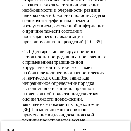
сложность заключается в определении
необходимости и очередности ревизии
плевральной и брюшной полости. Задача
осложняется дефицитом времени
и отсутствием достоверной информации
о причине тяжести состояния
пострадавшего и локализации
превалирующих повреждений [29—35].
О.Л. Дегтярев, анализируя причины
летальности пострадавших, пролеченных
с применением традиционной
хирургической тактики, указывает
на большое количество диагностических
и тактических ошибок, таких как
неправильное определение порядка
выполнения операций на брюшной
и плевральной полости, неадекватная
оценка тяжести повреждений,
завышенные показания к торакотомии
[36]. По мнению многих авторов,
применение видеоэндоскопической
техники представляется весьма
перспективным при решении данных
тактических вопросов, обеспечивает