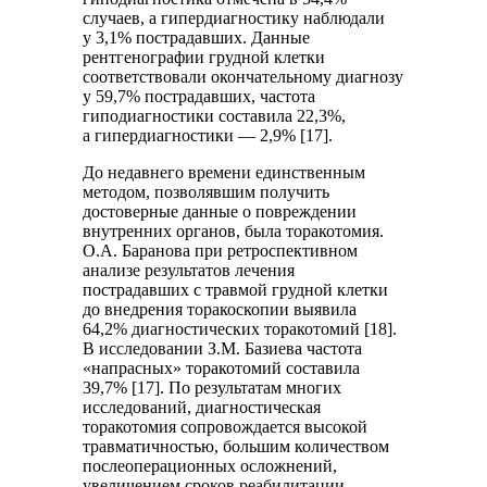
случаев, а гипердиагностику наблюдали
у 3,1% пострадавших. Данные
рентгенографии грудной клетки
соответствовали окончательному диагнозу
у 59,7% пострадавших, частота
гиподиагностики составила 22,3%,
а гипердиагностики — 2,9% [17].
До недавнего времени единственным
методом, позволявшим получить
достоверные данные о повреждении
внутренних органов, была торакотомия.
О.А. Баранова при ретроспективном
анализе результатов лечения
пострадавших с травмой грудной клетки
до внедрения торакоскопии выявила
64,2% диагностических торакотомий [18].
В исследовании З.М. Базиева частота
«напрасных» торакотомий составила
39,7% [17]. По результатам многих
исследований, диагностическая
торакотомия сопровождается высокой
травматичностью, большим количеством
послеоперационных осложнений,
увеличением сроков реабилитации