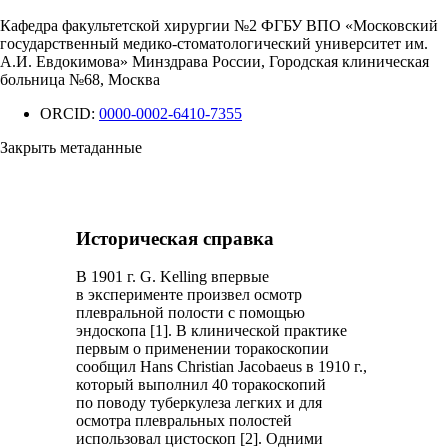
Кафедра факультетской хирургии №2 ФГБУ ВПО «Московский
государственный медико-стоматологический университет им.
А.И. Евдокимова» Минздрава России, Городская клиническая
больница №68, Москва
ORCID:
0000-0002-6410-7355
Закрыть метаданные
Историческая справка
В 1901 г. G. Kelling впервые
в эксперименте произвел осмотр
плевральной полости с помощью
эндоскопа [1].
В клинической практике
первым о применении торакоскопии
сообщил Hans Christian Jacobaeus в 1910 г.,
который выполнил 40 торакоскопий
по поводу туберкулеза легких и для
осмотра плевральных полостей
использовал цистоскоп [2]. Одними