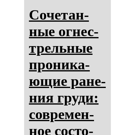
Со­че­тан­
ные ог­нес­
трель­ные
про­ни­ка­
ющие ра­не­
ния гру­ди:
сов­ре­мен­
ное сос­то­