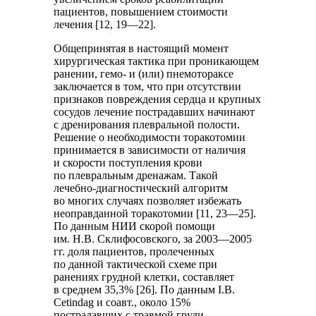
пациентов, повышением стоимости
лечения [12, 19—22].
Общепринятая в настоящий момент
хирургическая тактика при проникающем
ранении, гемо- и (или) пнемотораксе
заключается в том, что при отсутствии
признаков повреждения сердца и крупных
сосудов лечение пострадавших начинают
с дренирования плевральной полости.
Решение о необходимости торакотомии
принимается в зависимости от наличия
и скорости поступления крови
по плевральным дренажам. Такой
лечебно-диагностический алгоритм
во многих случаях позволяет избежать
неоправданной торакотомии [11, 23—25].
По данным НИИ скорой помощи
им. Н.В. Склифосовского, за 2003—2005
гг. доля пациентов, пролеченных
по данной тактической схеме при
ранениях грудной клетки, составляет
в среднем 35,3% [26].
По данным I.B.
Cetindag и соавт., около 15%
пострадавших с травмой груди