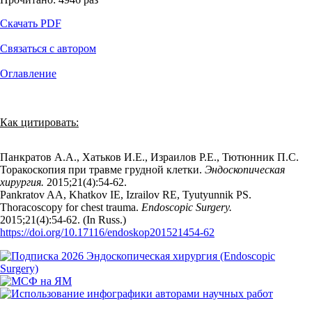
Скачать PDF
Связаться с автором
Оглавление
Как цитировать:
Панкратов А.А., Хатьков И.Е., Израилов Р.Е., Тютюнник П.С.
Торакоскопия при травме грудной клетки.
Эндоскопическая
хирургия.
2015;21(4):54‑62.
Pankratov AA, Khatkov IE, Izrailov RE, Tyutyunnik PS.
Thoracoscopy for chest trauma.
Endoscopic Surgery.
2015;21(4):54‑62. (In Russ.)
https://doi.org/10.17116/endoskop201521454-62