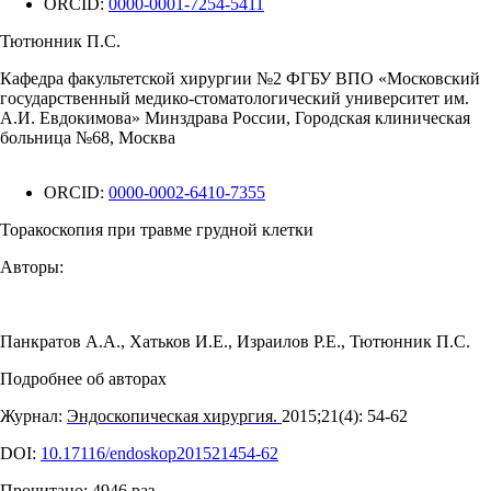
ORCID:
0000-0001-7254-5411
Тютюнник П.С.
Кафедра факультетской хирургии №2 ФГБУ ВПО «Московский
государственный медико-стоматологический университет им.
А.И. Евдокимова» Минздрава России, Городская клиническая
больница №68, Москва
ORCID:
0000-0002-6410-7355
Торакоскопия при травме грудной клетки
Авторы:
Панкратов А.А.
,
Хатьков И.Е.
,
Израилов Р.Е.
,
Тютюнник П.С.
Подробнее об авторах
Журнал:
Эндоскопическая хирургия.
2015;21(4): 54‑62
DOI:
10.17116/endoskop201521454-62
Прочитано:
4946
раз