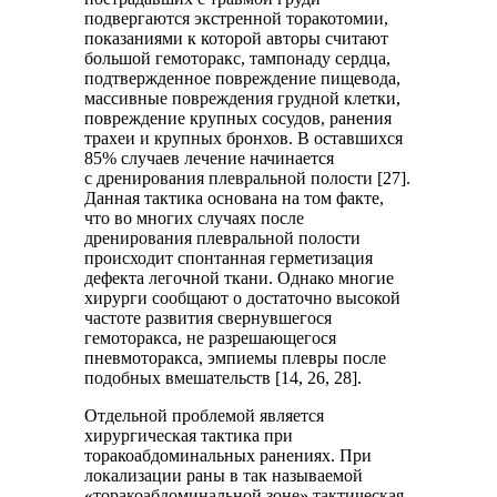
подвергаются экстренной торакотомии,
показаниями к которой авторы считают
большой гемоторакс, тампонаду сердца,
подтвержденное повреждение пищевода,
массивные повреждения грудной клетки,
повреждение крупных сосудов, ранения
трахеи и крупных бронхов. В оставшихся
85% случаев лечение начинается
с дренирования плевральной полости [27].
Данная тактика основана на том факте,
что во многих случаях после
дренирования плевральной полости
происходит спонтанная герметизация
дефекта легочной ткани. Однако многие
хирурги сообщают о достаточно высокой
частоте развития свернувшегося
гемоторакса, не разрешающегося
пневмоторакса, эмпиемы плевры после
подобных вмешательств [14, 26, 28].
Отдельной проблемой является
хирургическая тактика при
торакоабдоминальных ранениях. При
локализации раны в так называемой
«торакоабдоминальной зоне» тактическая