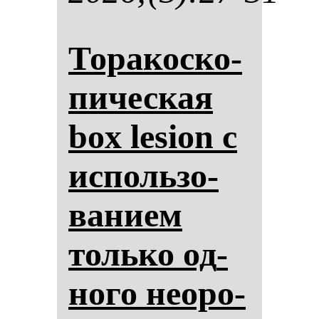
То­ра­кос­ко­
пи­чес­кая
box lesion с
ис­поль­зо­
ва­ни­ем
толь­ко од­
но­го не­оро­