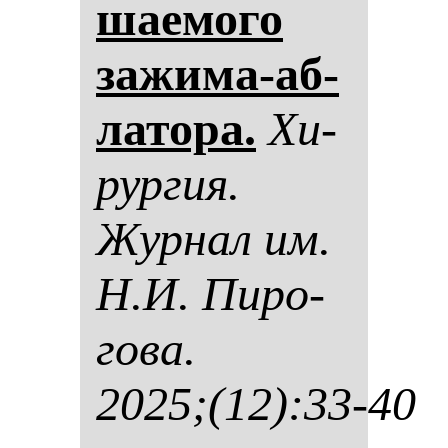
ша­емо­го
за­жи­ма-аб­
ла­то­ра.
Хи­
рур­гия.
Жур­нал им.
Н.И. Пи­ро­
го­ва.
2025;(12):33-40