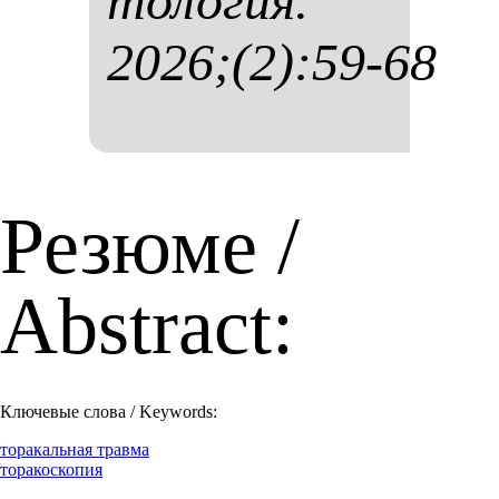
то­ло­гия.
2026;(2):59-68
Резюме /
Abstract:
Ключевые слова / Keywords:
торакальная травма
торакоскопия