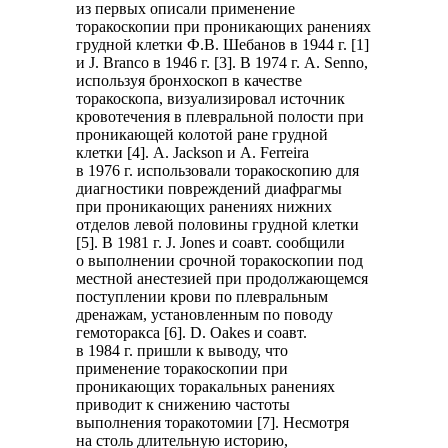
из первых описали применение
торакоскопии при проникающих ранениях
грудной клетки Ф.В. Шебанов в 1944 г. [1]
и J. Branco в 1946 г. [3]. В 1974 г. A. Senno,
используя бронхоскоп в качестве
торакоскопа, визуализировал источник
кровотечения в плевральной полости при
проникающей колотой ране грудной
клетки [4]. А. Jackson и А. Ferreira
в 1976 г. использовали торакоскопию для
диагностики повреждений диафрагмы
при проникающих ранениях нижних
отделов левой половины грудной клетки
[5]. В 1981 г. J. Jones и соавт. сообщили
о выполнении срочной торакоскопии под
местной анестезией при продолжающемся
поступлении крови по плевральным
дренажам, установленным по поводу
гемоторакса [6]. D. Oakes и соавт.
в 1984 г. пришли к выводу, что
применение торакоскопии при
проникающих торакальных ранениях
приводит к снижению частоты
выполнения торакотомии [7]. Несмотря
на столь длительную историю,