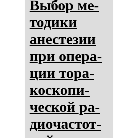
Вы­бор ме­
то­ди­ки
анес­те­зии
при опе­ра­
ции то­ра­
кос­ко­пи­
чес­кой ра­
ди­очас­тот­