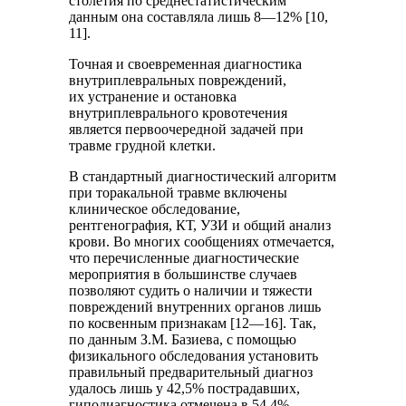
столетия по среднестатистическим
данным она составляла лишь 8—12% [10,
11].
Точная и своевременная диагностика
внутриплевральных повреждений,
их устранение и остановка
внутриплеврального кровотечения
является первоочередной задачей при
травме грудной клетки.
В
стандартный диагностический алгоритм
при торакальной травме включены
клиническое обследование,
рентгенография, КТ, УЗИ и общий анализ
крови. Во многих сообщениях отмечается,
что перечисленные диагностические
мероприятия в большинстве случаев
позволяют судить о наличии и тяжести
повреждений внутренних органов лишь
по косвенным признакам [12—16]. Так,
по данным З.М. Базиева, с помощью
физикального обследования установить
правильный предварительный диагноз
удалось лишь у 42,5% пострадавших,
гиподиагностика отмечена в 54,4%