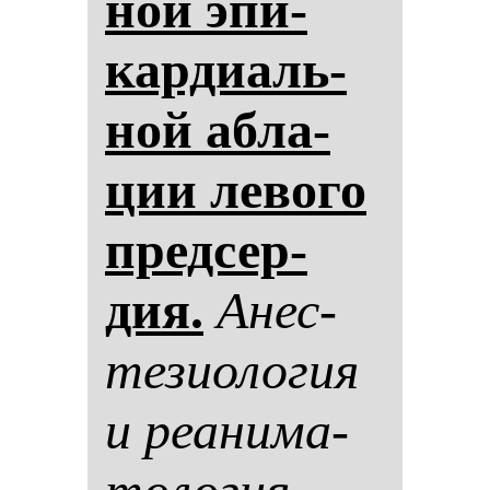
ной эпи­
кар­ди­аль­
ной аб­ла­
ции ле­во­го
пред­сер­
дия.
Анес­
те­зи­оло­гия
и ре­ани­ма­