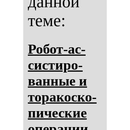
данной
теме:
Ро­бот-ас­
сис­ти­ро­
ван­ные и
то­ра­кос­ко­
пи­чес­кие
опе­ра­ции