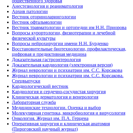
общественного здоровья
Анестезиология и реаниматология
Архив патологии
Вестник оториноларингологии
Вестник офтальмологии
Вестник травматологии и ортопедии им Н.Н. Приорова
Вопросы курортологии, физиотерапии и лечебной
физической культуры
Вопросы нейрохирургии имени Н.Н. Бурденко
Восстановительные биотехнологии, профилактическая,
цифровая и предиктивная медицина
Доказательная гастроэнтерология
Доказательная кардиология (электронная версия)
Журнал неврологии и психиатрии им. С.С. Корсакова
Журнал неврологии и психиатрии им. С.С. Корсакова.
Спецвыпуски
Кардиологический вестник
Кардиология и сердечно-сосудистая хирургия
Клиническая дерматология и венерология
Лабораторная служба
Медицинские технологии. Оценка и выбор
Молекулярная генетика, микробиология и вирусология
Онкология. Журнал им. П.А. Герцена
Оперативная хирургия и клиническая анатомия
(Пироговский научный журнал)