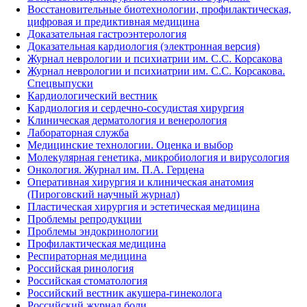
Восстановительные биотехнологии, профилактическая,
цифровая и предиктивная медицина
Доказательная гастроэнтерология
Доказательная кардиология (электронная версия)
Журнал неврологии и психиатрии им. С.С. Корсакова
Журнал неврологии и психиатрии им. С.С. Корсакова.
Спецвыпуски
Кардиологический вестник
Кардиология и сердечно-сосудистая хирургия
Клиническая дерматология и венерология
Лабораторная служба
Медицинские технологии. Оценка и выбор
Молекулярная генетика, микробиология и вирусология
Онкология. Журнал им. П.А. Герцена
Оперативная хирургия и клиническая анатомия
(Пироговский научный журнал)
Пластическая хирургия и эстетическая медицина
Проблемы репродукции
Проблемы эндокринологии
Профилактическая медицина
Респираторная медицина
Российская ринология
Российская стоматология
Российский вестник акушера-гинеколога
Российский журнал боли