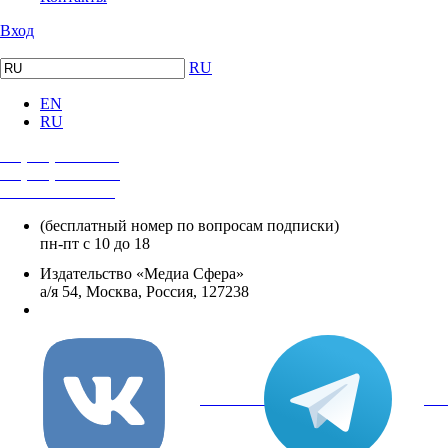
Вход
RU
EN
RU
+7 (495) 482-4118
+7 (495) 482-4329
+8 800 250-18-12
(бесплатный номер по вопросам подписки)
пн-пт с 10 до 18
Издательство «Медиа Сфера»
а/я 54, Москва, Россия, 127238
info@mediasphera.ru
вКонтакте
Tel