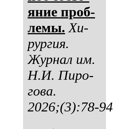
яние проб­
ле­мы.
Хи­
рур­гия.
Жур­нал им.
Н.И. Пи­ро­
го­ва.
2026;(3):78-94