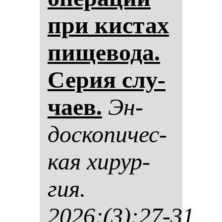
при кис­тах
пи­ще­во­да.
Се­рия слу­
ча­ев.
Эн­
дос­ко­пи­чес­
кая хи­рур­
гия.
2026;(3):27-31