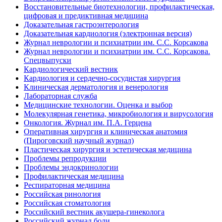
Восстановительные биотехнологии, профилактическая,
цифровая и предиктивная медицина
Доказательная гастроэнтерология
Доказательная кардиология (электронная версия)
Журнал неврологии и психиатрии им. С.С. Корсакова
Журнал неврологии и психиатрии им. С.С. Корсакова.
Спецвыпуски
Кардиологический вестник
Кардиология и сердечно-сосудистая хирургия
Клиническая дерматология и венерология
Лабораторная служба
Медицинские технологии. Оценка и выбор
Молекулярная генетика, микробиология и вирусология
Онкология. Журнал им. П.А. Герцена
Оперативная хирургия и клиническая анатомия
(Пироговский научный журнал)
Пластическая хирургия и эстетическая медицина
Проблемы репродукции
Проблемы эндокринологии
Профилактическая медицина
Респираторная медицина
Российская ринология
Российская стоматология
Российский вестник акушера-гинеколога
Российский журнал боли