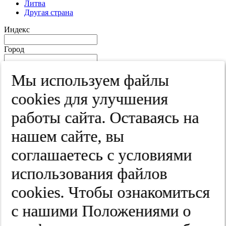
Литва
Другая страна
Индекс
Город
Край
Мы используем файлы
Улица
cооkies для улучшения
Дом
работы сайта. Оставаясь на
Квартира
нашем сайте, вы
Название юридического лица
соглашаетесь с условиями
ИНН
использования файлов
КПП
cооkies. Чтобы ознакомиться
с нашими Положениями о
Пароль
Пароль