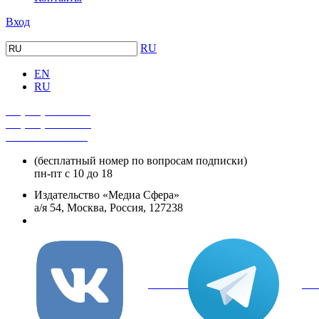
Вход
RU
EN
RU
+7 (495) 482-4118
+7 (495) 482-4329
+8 800 250-18-12
(бесплатный номер по вопросам подписки)
пн-пт с 10 до 18
Издательство «Медиа Сфера»
а/я 54, Москва, Россия, 127238
info@mediasphera.ru
вКонтакте
Tel