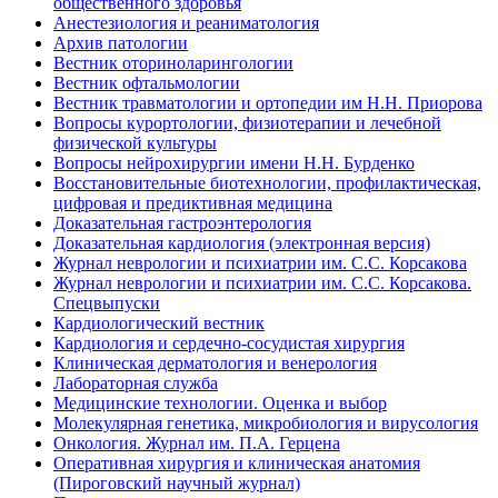
общественного здоровья
Анестезиология и реаниматология
Архив патологии
Вестник оториноларингологии
Вестник офтальмологии
Вестник травматологии и ортопедии им Н.Н. Приорова
Вопросы курортологии, физиотерапии и лечебной
физической культуры
Вопросы нейрохирургии имени Н.Н. Бурденко
Восстановительные биотехнологии, профилактическая,
цифровая и предиктивная медицина
Доказательная гастроэнтерология
Доказательная кардиология (электронная версия)
Журнал неврологии и психиатрии им. С.С. Корсакова
Журнал неврологии и психиатрии им. С.С. Корсакова.
Спецвыпуски
Кардиологический вестник
Кардиология и сердечно-сосудистая хирургия
Клиническая дерматология и венерология
Лабораторная служба
Медицинские технологии. Оценка и выбор
Молекулярная генетика, микробиология и вирусология
Онкология. Журнал им. П.А. Герцена
Оперативная хирургия и клиническая анатомия
(Пироговский научный журнал)