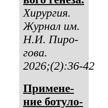
Хи­рур­гия.
Жур­нал им.
Н.И. Пи­ро­
го­ва.
2026;(2):36-42
При­ме­не­
ние бо­ту­ло­