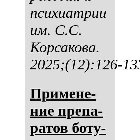
пси­хи­ат­рии
им. С.С.
Кор­са­ко­ва.
2025;(12):126-13
При­ме­не­
ние пре­па­
ра­тов бо­ту­