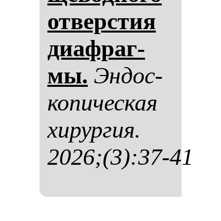
от­вер­стия
ди­аф­раг­
мы.
Эн­дос­
ко­пи­чес­кая
хи­рур­гия.
2026;(3):37-41