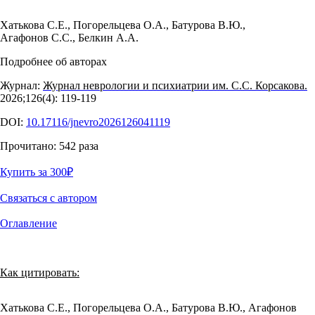
Хатькова С.Е.
,
Погорельцева О.А.
,
Батурова В.Ю.
,
Агафонов С.С.
,
Белкин А.А.
Подробнее об авторах
Журнал:
Журнал неврологии и психиатрии им. С.С. Корсакова.
2026;126(4): 119‑119
DOI:
10.17116/jnevro2026126041119
Прочитано:
542
раза
Купить за 300
₽
Связаться с автором
Оглавление
Как цитировать:
Хатькова С.Е., Погорельцева О.А., Батурова В.Ю., Агафонов