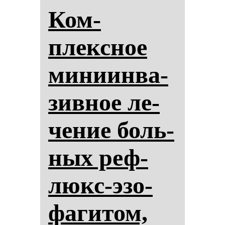
Ком­
плексное
ми­ни­ин­ва­
зив­ное ле­
че­ние боль­
ных реф­
люкс-эзо­
фа­ги­том,