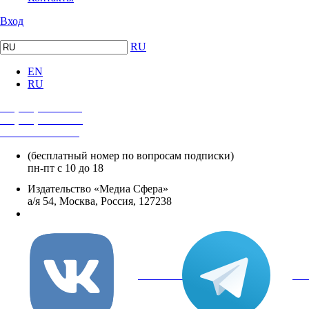
Вход
RU
EN
RU
+7 (495) 482-4118
+7 (495) 482-4329
+8 800 250-18-12
(бесплатный номер по вопросам подписки)
пн-пт с 10 до 18
Издательство «Медиа Сфера»
а/я 54, Москва, Россия, 127238
info@mediasphera.ru
вКонтакте
Tel