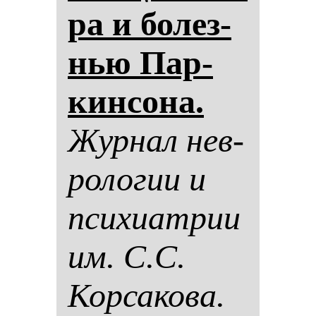
ра и бо­лез­
нью Пар­
кин­со­на.
Жур­нал нев­
ро­ло­гии и
пси­хи­ат­рии
им. С.С.
Кор­са­ко­ва.