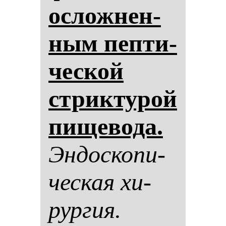
ос­лож­нен­
ным пеп­ти­
чес­кой
стрик­ту­рой
пи­ще­во­да.
Эн­дос­ко­пи­
чес­кая хи­
рур­гия.