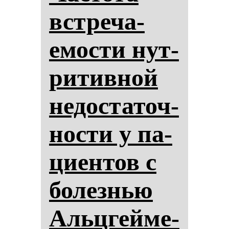
встре­ча­
емос­ти нут­
ри­тив­ной
не­дос­та­точ­
нос­ти у па­
ци­ен­тов с
бо­лез­нью
Альцгей­ме­