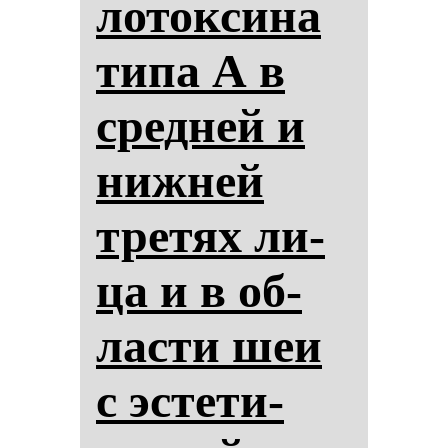
ло­ток­си­на
ти­па А в
сред­ней и
ниж­ней
тре­тях ли­
ца и в об­
лас­ти шеи
с эс­те­ти­