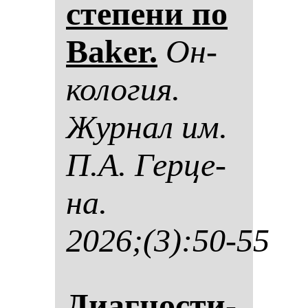
сте­пе­ни по
Baker.
Он­
ко­ло­гия.
Жур­нал им.
П.А. Гер­це­
на.
2026;(3):50-55
Диаг­нос­ти­