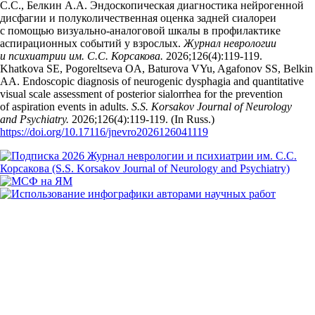
С.С., Белкин А.А. Эндоскопическая диагностика нейрогенной
дисфагии и полуколичественная оценка задней сиалореи
с помощью визуально-аналоговой шкалы в профилактике
аспирационных событий у взрослых.
Журнал неврологии
и психиатрии им. С.С. Корсакова.
2026;126(4):119‑119.
Khatkova SE, Pogoreltseva OA, Baturova VYu, Agafonov SS, Belkin
AA. Endoscopic diagnosis of neurogenic dysphagia and quantitative
visual scale assessment of posterior sialorrhea for the prevention
of aspiration events in adults.
S.S. Korsakov Journal of Neurology
and Psychiatry.
2026;126(4):119‑119. (In Russ.)
https://doi.org/10.17116/jnevro2026126041119