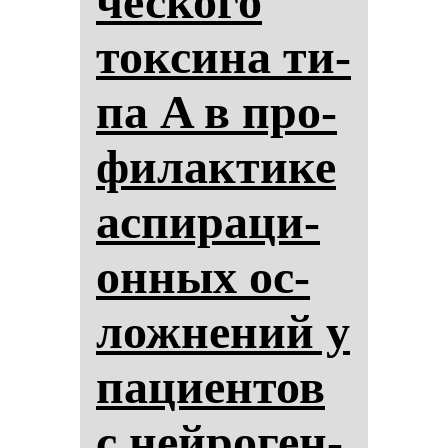
чес­ко­го
ток­си­на ти­
па A в про­
фи­лак­ти­ке
ас­пи­ра­ци­
он­ных ос­
лож­не­ний у
па­ци­ен­тов
с ней­ро­ген­