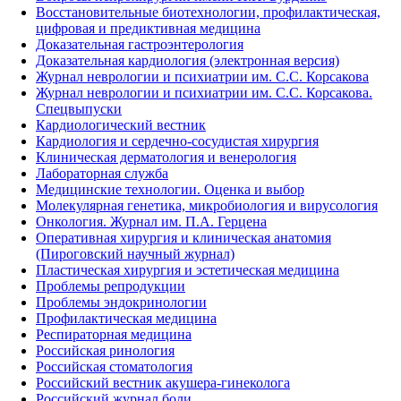
Восстановительные биотехнологии, профилактическая,
цифровая и предиктивная медицина
Доказательная гастроэнтерология
Доказательная кардиология (электронная версия)
Журнал неврологии и психиатрии им. С.С. Корсакова
Журнал неврологии и психиатрии им. С.С. Корсакова.
Спецвыпуски
Кардиологический вестник
Кардиология и сердечно-сосудистая хирургия
Клиническая дерматология и венерология
Лабораторная служба
Медицинские технологии. Оценка и выбор
Молекулярная генетика, микробиология и вирусология
Онкология. Журнал им. П.А. Герцена
Оперативная хирургия и клиническая анатомия
(Пироговский научный журнал)
Пластическая хирургия и эстетическая медицина
Проблемы репродукции
Проблемы эндокринологии
Профилактическая медицина
Респираторная медицина
Российская ринология
Российская стоматология
Российский вестник акушера-гинеколога
Российский журнал боли