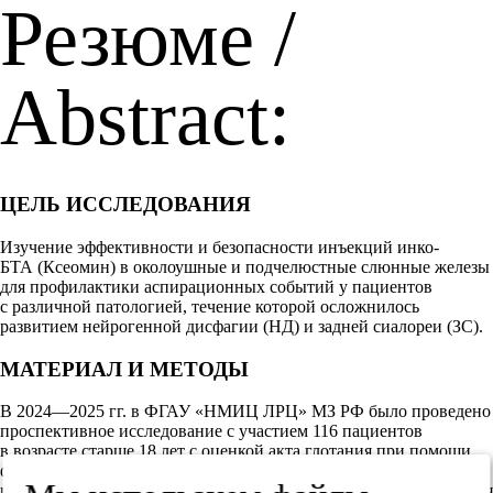
Резюме /
Abstract:
ЦЕЛЬ ИССЛЕДОВАНИЯ
Изучение эффективности и безопасности инъекций инко-
БТА (Ксеомин) в околоушные и подчелюстные слюнные железы
для профилактики аспирационных событий у пациентов
с различной патологией, течение которой осложнилось
развитием нейрогенной дисфагии (НД) и задней сиалореи (ЗС).
МАТЕРИАЛ И МЕТОДЫ
В 2024—2025 гг. в ФГАУ «НМИЦ ЛРЦ» МЗ РФ было проведено
проспективное исследование с участием 116 пациентов
в возрасте старше 18 лет с оценкой акта глотания при помощи
фиброларинготрахеобронхоскопии (ФЛТБ). Для оценки
интенсивности слюнотечения предложена визуально-аналоговая