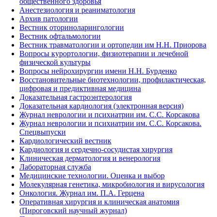
общественного здоровья
Анестезиология и реаниматология
Архив патологии
Вестник оториноларингологии
Вестник офтальмологии
Вестник травматологии и ортопедии им Н.Н. Приорова
Вопросы курортологии, физиотерапии и лечебной
физической культуры
Вопросы нейрохирургии имени Н.Н. Бурденко
Восстановительные биотехнологии, профилактическая,
цифровая и предиктивная медицина
Доказательная гастроэнтерология
Доказательная кардиология (электронная версия)
Журнал неврологии и психиатрии им. С.С. Корсакова
Журнал неврологии и психиатрии им. С.С. Корсакова.
Спецвыпуски
Кардиологический вестник
Кардиология и сердечно-сосудистая хирургия
Клиническая дерматология и венерология
Лабораторная служба
Медицинские технологии. Оценка и выбор
Молекулярная генетика, микробиология и вирусология
Онкология. Журнал им. П.А. Герцена
Оперативная хирургия и клиническая анатомия
(Пироговский научный журнал)