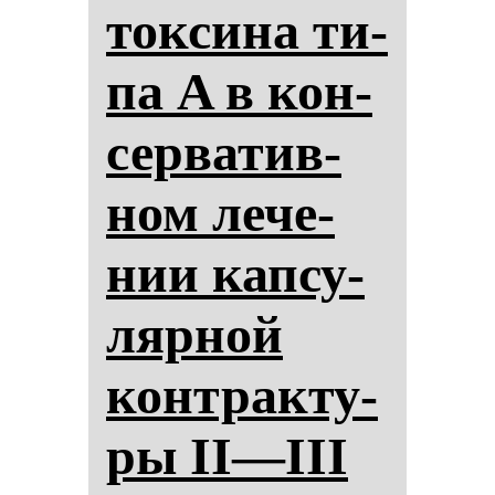
ток­си­на ти­
па A в кон­
сер­ва­тив­
ном ле­че­
нии кап­су­
ляр­ной
кон­трак­ту­
ры II—III