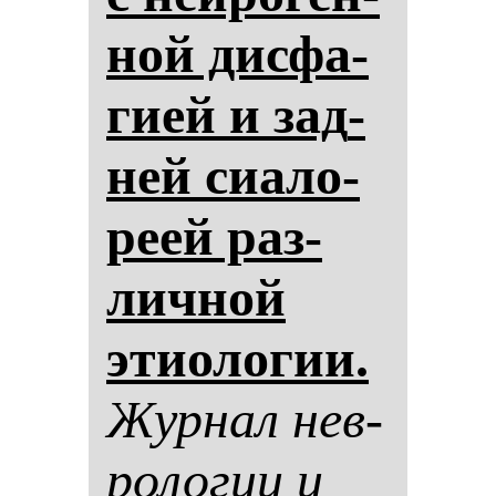
ной дис­фа­
ги­ей и зад­
ней си­ало­
ре­ей раз­
лич­ной
эти­оло­гии.
Жур­нал нев­
ро­ло­гии и