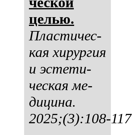
чес­кой
целью.
Плас­ти­чес­
кая хи­рур­гия
и эс­те­ти­
чес­кая ме­
ди­ци­на.
2025;(3):108-117