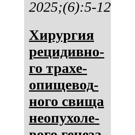
2025;(6):5-12
Хи­рур­гия
ре­ци­див­но­
го тра­хе­
опи­ще­вод­
но­го сви­ща
не­опу­хо­ле­
во­го ге­не­за.