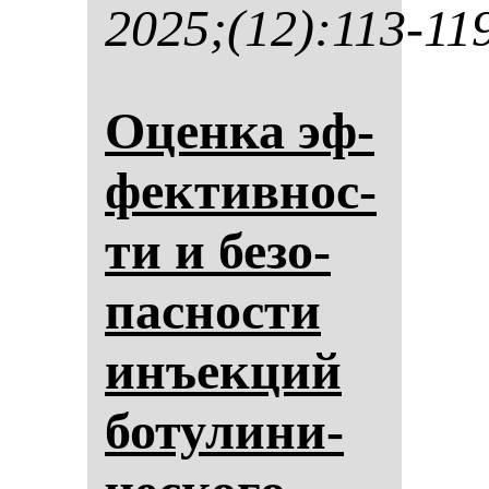
2025;(12):113-11
Оцен­ка эф­
фек­тив­нос­
ти и бе­зо­
пас­нос­ти
инъек­ций
бо­ту­ли­ни­