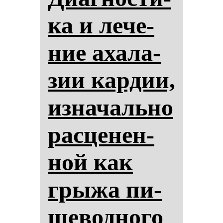
ка и ле­че­
ние аха­ла­
зии кар­дии,
из­на­чаль­но
рас­це­нен­
ной как
гры­жа пи­
ще­вод­но­го