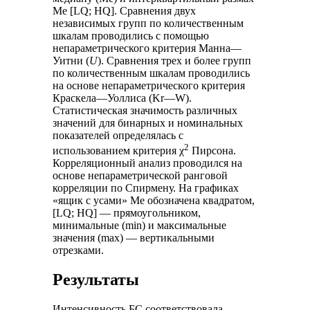
Me [LQ; HQ]. Сравнения двух
независимых групп по количественным
шкалам проводились с помощью
непараметрического критерия Манна—
Уитни (
U
). Сравнения трех и более групп
по количественным шкалам проводились
на основе непараметрического критерия
Краскела—Уоллиса (Kr—W).
Статистическая значимость различных
значений для бинарных и номинальных
показателей определялась с
2
использованием критерия χ
Пирсона.
Корреляционный анализ проводился на
основе непараметрической ранговой
корреляции по Спирмену. На графиках
«ящик с усами» Me обозначена квадратом,
[LQ; HQ] — прямоугольником,
минимальные (min) и максимальные
значения (max) — вертикальными
отрезками.
Результаты
Интенсивность БС соответствовала