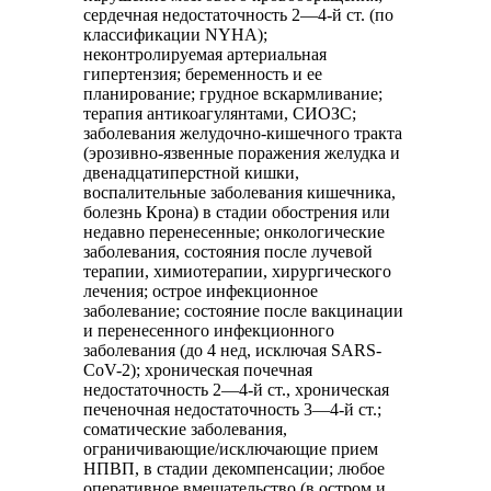
сердечная недостаточность 2—4-й ст. (по
классификации NYHA);
неконтролируемая артериальная
гипертензия; беременность и ее
планирование; грудное вскармливание;
терапия антикоагулянтами, СИОЗС;
заболевания желудочно-кишечного тракта
(эрозивно-язвенные поражения желудка и
двенадцатиперстной кишки,
воспалительные заболевания кишечника,
болезнь Крона) в стадии обострения или
недавно перенесенные; онкологические
заболевания, состояния после лучевой
терапии, химиотерапии, хирургического
лечения; острое инфекционное
заболевание; состояние после вакцинации
и перенесенного инфекционного
заболевания (до 4 нед, исключая SARS-
CoV-2); хроническая почечная
недостаточность 2—4-й ст., хроническая
печеночная недостаточность 3—4-й ст.;
соматические заболевания,
ограничивающие/исключающие прием
НПВП, в стадии декомпенсации; любое
оперативное вмешательство (в остром и