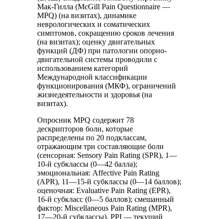
Мак-Гилла (McGill Pain Questionnaire —
MPQ) (на визитах), динамике
неврологических и соматических
симптомов, сокращению сроков лечения
(на визитах); оценку двигательных
функций (ДФ) при патологии опорно-
двигательной системы проводили с
использованием категорий
Международной классификации
функционирования (МКФ), ограничений
жизнедеятельности и здоровья (на
визитах).
Опросник MPQ содержит 78
дескрипторов боли, которые
распределены по 20 подклассам,
отражающим три составляющие боли
(сенсорная: Sensory Pain Rating (SPR), 1—
10-й субклассы (0—42 балла);
эмоциональная: Affective Pain Rating
(APR), 11—15-й субклассы (0—14 баллов);
оценочная: Evaluative Pain Rating (EPR),
16-й субкласс (0—5 баллов); смешанный
фактор: Miscellaneous Pain Rating (MPR),
17—20-й субклассы). PPI — текущий