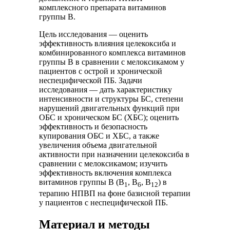
комплексного препарата витаминов
группы B.
Цель исследования — оценить
эффективность влияния целекоксиба и
комбинированного комплекса витаминов
группы B в сравнении с мелоксикамом у
пациентов с острой и хронической
неспецифической ПБ. Задачи
исследования — дать характеристику
интенсивности и структуры БС, степени
нарушений двигательных функций при
ОБС и хроническом БС (ХБС); оценить
эффективность и безопасность
купирования ОБС и ХБС, а также
увеличения объема двигательной
активности при назначении целекоксиба в
сравнении с мелоксикамом; изучить
эффективность включения комплекса
витаминов группы B (B
, B
, B
) в
1
6
12
терапию НПВП на фоне базисной терапии
у пациентов с неспецифической ПБ.
Материал и методы