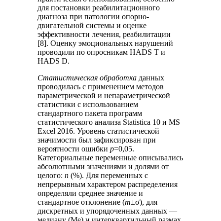
для постановки реабилитационного
диагноза при патологии опорно-
двигательной системы и оценке
эффективности лечения, реабилитации
[8]. Оценку эмоциональных нарушений
проводили по опросникам HADS T и
HADS D.
Статистическая обработка
данных
проводилась с применением методов
параметрической и непараметрической
статистики с использованием
стандартного пакета программ
статистического анализа Statistica 10 и MS
Excel 2016. Уровень статистической
значимости был зафиксирован при
вероятности ошибки
p
=0,05.
Категориальные переменные описывались
абсолютными значениями и долями от
целого:
n
(%). Для переменных с
непрерывным характером распределения
определяли среднее значение и
стандартное отклонение (
m
±σ), для
дискретных и упорядоченных данных —
медиану (Me) и интерквартильный размах