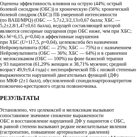
Оценена эффективность влияния на острую (44%; острый
болевой сисндром (ОБС)) и хроническую (56%; хронический
болевой синдром (ХБС)) ПБ умеренной интенсивности
(по ВАШ/MPQ) (ОБС — 5,7±2,3/2,13±0,67 балла; ХБС —
5,2±2,8/1,47±0,61 балла), ведущей составляющей которой
являются сенсорные ощущения (при ОБС ниже, чем при ХБС;
Kr-W=6,15,
p
=0,04) и аффективные нарушения
при ХБС (
U
=117,5,
p
=0,04), целекоксиба без назначения
Нейромультивита (ОБС — 25%; ХБС — 75%) и с назначением
Нейромультивита (ОБС — 36%; ХБС — 64%) и в сравнении
с мелоксикамом (ОБС — 100%) на фоне базисной терапии
у 93 пациентов (61,29% женщин и 38,71% мужчин; средний
возраст 49,9±9,4 года) с неспецифической ПБ с низкой степенью
выраженности нарушений двигательных функций (ДФ)
по МКФ (2±1 балл), обусловленной спондилоартрозоартритом
пояснично-крестцового отдела позвоночника.
РЕЗУЛЬТАТЫ
Установлено, что целекоксиб и мелоксикам вызывают
сопоставимое значимое снижение выраженности
ОБС и восстановление нарушений ДФ у пациентов с ОБС,
в равной степени вызывают редкие нежелательные явления
(гастропатию, повышение артериального давления)