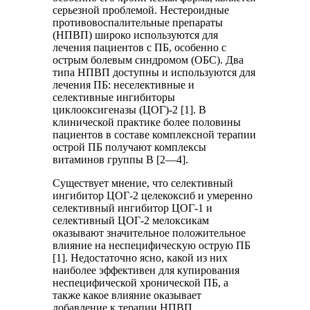
серьезной проблемой. Нестероидные
противовоспалительные препараты
(НПВП) широко используются для
лечения пациентов с ПБ, особенно с
острым болевым синдромом (ОБС). Два
типа НПВП доступны и используются для
лечения ПБ: неселективные и
селективные ингибиторы
циклооксигеназы (ЦОГ)-2 [1]. В
клинической практике более половины
пациентов в составе комплексной терапии
острой ПБ получают комплексы
витаминов группы B [2—4].
Существует мнение, что селективный
ингибитор ЦОГ-2 целекоксиб и умеренно
селективный ингибитор ЦОГ-1 и
селективный ЦОГ-2 мелоксикам
оказывают значительное положительное
влияние на неспецифическую острую ПБ
[1]. Недостаточно ясно, какой из них
наиболее эффективен для купирования
неспецифической хронической ПБ, а
также какое влияние оказывает
добавление к терапии НПВП