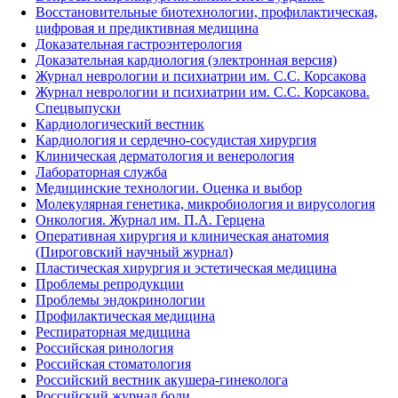
Восстановительные биотехнологии, профилактическая,
цифровая и предиктивная медицина
Доказательная гастроэнтерология
Доказательная кардиология (электронная версия)
Журнал неврологии и психиатрии им. С.С. Корсакова
Журнал неврологии и психиатрии им. С.С. Корсакова.
Спецвыпуски
Кардиологический вестник
Кардиология и сердечно-сосудистая хирургия
Клиническая дерматология и венерология
Лабораторная служба
Медицинские технологии. Оценка и выбор
Молекулярная генетика, микробиология и вирусология
Онкология. Журнал им. П.А. Герцена
Оперативная хирургия и клиническая анатомия
(Пироговский научный журнал)
Пластическая хирургия и эстетическая медицина
Проблемы репродукции
Проблемы эндокринологии
Профилактическая медицина
Респираторная медицина
Российская ринология
Российская стоматология
Российский вестник акушера-гинеколога
Российский журнал боли