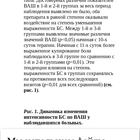
типа. Достоверных различий показателей
ВАШ в 1-й и 2-й группах за весь период
наблюдения выявлено не было, оба
препарата в равной степени оказывали
воздействие на степень уменьшения
выраженности БС. Между 1-й и 3-й
группами выявлены значимые различия
значений ВАШ (
p
<0,05) начиная с 10-х
суток терапии. Начиная с 11-х суток более
выраженное купирование боли
наблюдалось в 3-й группе по сравнению с
1-й и 2-й группами (
p
<0,01). Эти
тенденции влияния на степень
выраженности БС в группах сохранялись
на протяжении всех последующих
визитов (
p
<0,01 для всех сравнений)
(см.
рис. 1)
.
Рис. 1.
Динамика изменения
интенсивности БС по ВАШ у
наблюдавшихся больных.
а — ОБС; в — ХБС.