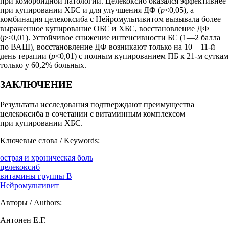
при коморбидной патологии. Целекоксиб оказался эффективнее
при купировании ХБС и для улучшения ДФ (
p
<0,05), а
комбинация целекоксиба с Нейромультивитом вызывала более
выраженное купирование ОБС и ХБС, восстановление ДФ
(
p
<0,01). Устойчивое снижение интенсивности БС (1—2 балла
по ВАШ), восстановление ДФ возникают только на 10—11-й
день терапии (
p
<0,01) с полным купированием ПБ к 21-м суткам
только у 60,2% больных.
ЗАКЛЮЧЕНИЕ
Результаты исследования подтверждают преимущества
целекоксиба в сочетании с витаминным комплексом
при купировании ХБС.
Ключевые слова / Keywords:
острая и хроническая боль
целекоксиб
витамины группы B
Нейромультивит
Авторы / Authors:
Антонен Е.Г.