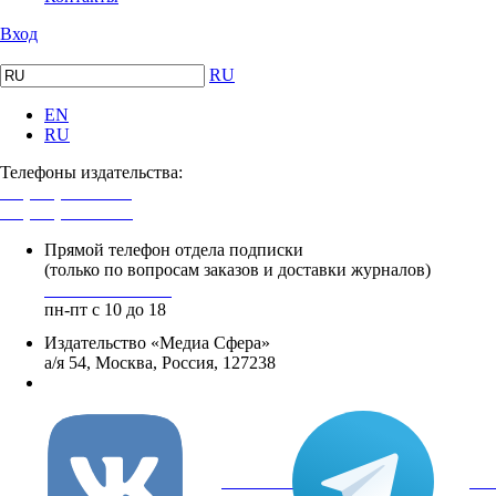
Вход
RU
EN
RU
Телефоны издательства:
+7 (495) 482-4118
+7 (495) 482-4329
Прямой телефон отдела подписки
(только по вопросам заказов и доставки журналов)
+8 800 250-18-12
пн-пт с 10 до 18
Издательство «Медиа Сфера»
а/я 54, Москва, Россия, 127238
info@mediasphera.ru
вКонтакте
Tel