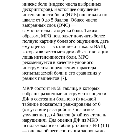
индекс боли (индекс числа выбранных
дескрипторов). Настоящее ощущение
интенсивности боли (НИБ) оценивали по
шкале от 0 до 5 баллов. Общее число
выбранных слов (ОЧС) —
самостоятельная оценка боли. Таким
образом, MPQ позволяет получить более
полную картину болевого ощущения, дать
ему оценку — в отличие от шкалы ВАШ,
которая является методом объективизации
лишь интенсивности боли. MPQ
рекомендуется в качестве удобного
инструмента определения характера
испытываемой боли и его сравнения у
разных пациентов [7].
МКФ состоит из 58 таблиц, в которых
собраны различные инструменты оценки
ДФ в состоянии больного (в каждой
таблице показатели ранжированы от 0
(отсутствие расстройств / значимое
улучшение) до 4 баллов (крайняя степень
нарушения). Для оценки ДФ из МКФ
использовались 6 таблиц: таблица №1 (Т1)
— оценка общего состояния здоровья до