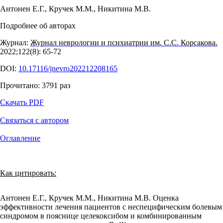
Антонен Е.Г.
,
Кручек М.М.
,
Никитина М.В.
Подробнее об авторах
Журнал:
Журнал неврологии и психиатрии им. С.С. Корсакова.
2022;122(8): 65‑72
DOI:
10.17116/jnevro202212208165
Прочитано:
3791
раз
Скачать PDF
Связаться с автором
Оглавление
Как цитировать:
Антонен Е.Г., Кручек М.М., Никитина М.В. Оценка
эффективности лечения пациентов с неспецифическим болевым
синдромом в пояснице целекоксибом и комбинированным