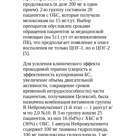
продолжалась (в дозе 200 мг в один
прием). 2-ю группу составили 20
пациентов с ОБС, которые получали
мелоксикам по 15 мг/сут. Выбор
препаратов обусловлен сроками
обращения пациентов за медицинской
помощью (на 5±1 сут от возникновения
ПБ), что предполагает появление в очаге
воспаления не только ЦОГ-1, но и ЦОГ-2
[5].
Для усиления клинического эффекта
проводимой терапии (скорость и
эффективность купирования БС,
увеличение объема двигательной
активности, сокращение сроков
временной нетрудоспособности) части
пациентам, получавшим Целексиб, была
назначена комбинация витаминов группы
B Нейромультивит (1-й этап — 1 раз/сут в/
м по 2,0 №10. В 3-ю группу вошли 25
пациентов, из них 16 (64%) с ХБС и 9
(36%) с ОБС. 1 ампула Нейромультивита
содержит 100 мг тиамина гидрохлорида,
100 мг пиридоксина гидрохлорида, 1 мг