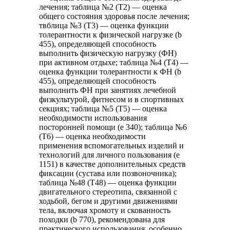
лечения; таблица №2 (Т2) — оценка
общего состояния здоровья после лечения;
твблица №3 (Т3) — оценка функции
толерантности к физической нагрузке (b
455), определяющей способность
выполнить физическую нагрузку (ФН)
при активном отдыхе; таблица №4 (Т4) —
оценка функции толерантности к ФН (b
455), определяющей способность
выполнить ФН при занятиях лечебной
физкультурой, фитнесом и в спортивных
секциях; таблица №5 (Т5) — оценка
необходимости использования
посторонней помощи (e 340); таблица №6
(Т6) — оценка необходимости
применения вспомогательных изделий и
технологий для личного пользования (e
1151) в качестве дополнительных средств
фиксации (сустава или позвоночника);
таблица №48 (Т48) — оценка функции
двигательного стереотипа, связанной с
ходьбой, бегом и другими движениями
тела, включая хромоту и скованность
походки (b 770), рекомендована для
практического использования, особенно