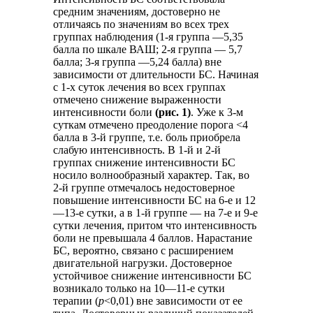
средним значениям, достоверно не
отличаясь по значениям во всех трех
группах наблюдения (1-я группа —5,35
балла по шкале ВАШ; 2-я группа — 5,7
балла; 3-я группа —5,24 балла) вне
зависимости от длительности БС. Начиная
с 1-х суток лечения во всех группах
отмечено снижение выраженности
интенсивности боли
(рис. 1)
. Уже к 3-м
суткам отмечено преодоление порога <4
балла в 3-й группе, т.е. боль приобрела
слабую интенсивность. В 1-й и 2-й
группах снижение интенсивности БС
носило волнообразный характер. Так, во
2-й группе отмечалось недостоверное
повышение интенсивности БС на 6-е и 12
—13-е сутки, а в 1-й группе — на 7-е и 9-е
сутки лечения, притом что интенсивность
боли не превышала 4 баллов. Нарастание
БС, вероятно, связано с расширением
двигательной нагрузки. Достоверное
устойчивое снижение интенсивности БС
возникало только на 10—11-е сутки
терапии (
p
<0,01) вне зависимости от ее