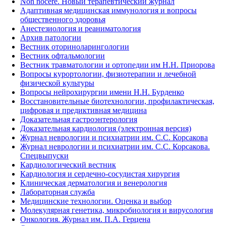
Non nocere. Новый терапевтический журнал
Адаптивная медицинская иммунология и вопросы
общественного здоровья
Анестезиология и реаниматология
Архив патологии
Вестник оториноларингологии
Вестник офтальмологии
Вестник травматологии и ортопедии им Н.Н. Приорова
Вопросы курортологии, физиотерапии и лечебной
физической культуры
Вопросы нейрохирургии имени Н.Н. Бурденко
Восстановительные биотехнологии, профилактическая,
цифровая и предиктивная медицина
Доказательная гастроэнтерология
Доказательная кардиология (электронная версия)
Журнал неврологии и психиатрии им. С.С. Корсакова
Журнал неврологии и психиатрии им. С.С. Корсакова.
Спецвыпуски
Кардиологический вестник
Кардиология и сердечно-сосудистая хирургия
Клиническая дерматология и венерология
Лабораторная служба
Медицинские технологии. Оценка и выбор
Молекулярная генетика, микробиология и вирусология
Онкология. Журнал им. П.А. Герцена