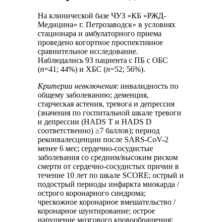
На клинической базе ЧУЗ «КБ «РЖД-
Медицина» г. Петрозаводск» в условиях
стационара и амбулаторного приема
проведено когортное проспективное
сравнительное исследование.
Наблюдались 93 пациента с ПБ с ОБС
(
n
=41; 44%) и ХБС (
n
=52; 56%).
Критерии невключения
: инвалидность по
общему заболеванию; деменция,
старческая астения, тревога и депрессия
(значения по госпитальной шкале тревоги
и депрессии (HADS Т и HADS D
соответственно) ≥7 баллов); период
реконвалесценции после SARS-CoV-2
менее 6 мес; сердечно-сосудистые
заболевания со средним/высоким риском
смерти от сердечно-сосудистых причин в
течение 10 лет по шкале SCORE; острый и
подострый периоды инфаркта миокарда /
острого коронарного синдрома;
чрескожное коронарное вмешательство /
коронарное шунтирование; острое
нарушение мозгового кровообращения;