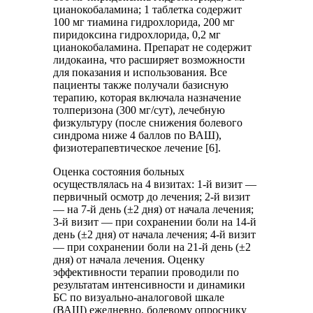
цианокобаламина; 1 таблетка содержит
100 мг тиамина гидрохлорида, 200 мг
пиридоксина гидрохлорида, 0,2 мг
цианокобаламина. Препарат не содержит
лидокаина, что расширяет возможности
для показания и использования. Все
пациенты также получали базисную
терапию, которая включала назначение
толперизона (300 мг/сут), лечебную
физкультуру (после снижения болевого
синдрома ниже 4 баллов по ВАШ),
физиотерапевтическое лечение [6].
Оценка состояния больных
осуществлялась на 4 визитах: 1-й визит —
первичный осмотр до лечения; 2-й визит
— на 7-й день (±2 дня) от начала лечения;
3-й визит — при сохранении боли на 14-й
день (±2 дня) от начала лечения; 4-й визит
— при сохранении боли на 21-й день (±2
дня) от начала лечения. Оценку
эффективности терапии проводили по
результатам интенсивности и динамики
БС по визуально-аналоговой шкале
(ВАШ) ежедневно, болевому опроснику