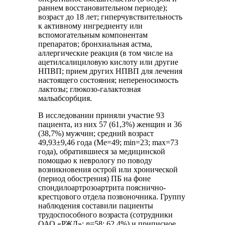
раннем восстановительном периоде);
возраст до 18 лет; гиперчувствительность
к активному ингредиенту или
вспомогательным компонентам
препаратов; бронхиальная астма,
аллергические реакция (в том числе на
ацетилсалициловую кислоту или другие
НПВП; прием других НПВП для лечения
настоящего состояния; непереносимость
лактозы; глюкозо-галактозная
мальабсорбция.
В исследовании приняли участие 93
пациента, из них 57 (61,3%) женщин и 36
(38,7%) мужчин; средний возраст
49,93±9,46 года (Me=49; min=23; max=73
года), обратившиеся за медицинской
помощью к неврологу по поводу
возникновения острой или хронической
(период обострения) ПБ на фоне
спондилоартрозоартрита пояснично-
крестцового отдела позвоночника. Группу
наблюдения составили пациенты
трудоспособного возраста (сотрудники
ОАО «РЖД»;
n
=58; 62,4%) и приписное