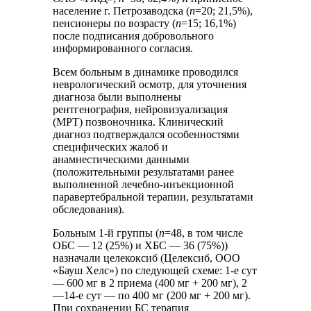
население г. Петрозаводска (
n
=20; 21,5%),
пенсионеры по возрасту (
n
=15; 16,1%)
после подписания добровольного
информированного согласия.
Всем больным в динамике проводился
неврологический осмотр, для уточнения
диагноза были выполнены
рентгенография, нейровизуализация
(МРТ) позвоночника. Клинический
диагноз подтверждался особенностями
специфических жалоб и
анамнестическими данными
(положительными результатами ранее
выполненной лечебно-инъекционной
паравертебральной терапии, результатами
обследования).
Больным 1-й группы (
n
=48, в том числе
ОБС — 12 (25%) и ХБС — 36 (75%))
назначали целекоксиб (Целексиб, ООО
«Бауш Хелс») по следующей схеме: 1-е сут
— 600 мг в 2 приема (400 мг + 200 мг), 2
—14-е сут — по 400 мг (200 мг + 200 мг).
При сохранении БС терапия