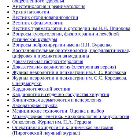
общественного здоровья
Анестезиология и реаниматология
Архив патологии
Вестник оториноларингологии
Вестник офтальмологии
Вестник травматологии и ортопедии им Н.Н. Приорова
Вопросы курортологии, физиотерапии и лечебной
физической культуры
Вопросы нейрохирургии имени Н.Н. Бурденко
Восстановительные биотехнологии, профилактическая,
цифровая и предиктивная медицина
Доказательная гастроэнтерология
Доказательная кардиология (электронная версия)
Журнал неврологии и психиатрии им. С.С. Корсакова
Журнал неврологии и психиатрии им. С.С. Корсакова.
Спецвыпуски
Кардиологический вестник
Кардиология и сердечно-сосудистая хирургия
Клиническая дерматология и венерология
Лабораторная служба
Медицинские технологии. Оценка и выбор
Молекулярная генетика, микробиология и вирусология
Онкология. Журнал им. П.А. Герцена
Оперативная хирургия и клиническая анатомия
(Пироговский научный журнал)