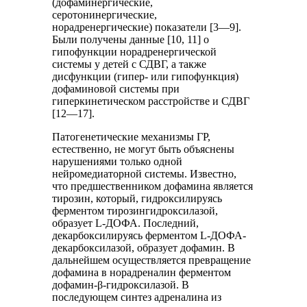
(дофаминергические,
серотонинергические,
норадренергические) показатели [3—9].
Были получены данные [10, 11] о
гипофункции норадренергической
системы у детей с СДВГ, а также
дисфункции (гипер- или гипофункция)
дофаминовой системы при
гиперкинетическом расстройстве и СДВГ
[12—17].
Патогенетические механизмы ГР,
естественно, не могут быть объяснены
нарушениями только одной
нейромедиаторной системы. Известно,
что предшественником дофамина является
тирозин, который, гидроксилируясь
ферментом тирозингидроксилазой,
образует L-ДОФА. Последний,
декарбоксилируясь ферментом L-ДОФА-
декарбоксилазой, образует дофамин. В
дальнейшем осуществляется превращение
дофамина в норадреналин ферментом
дофамин-β-гидроксилазой. В
последующем синтез адреналина из