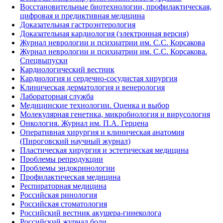
Восстановительные биотехнологии, профилактическая,
цифровая и предиктивная медицина
Доказательная гастроэнтерология
Доказательная кардиология (электронная версия)
Журнал неврологии и психиатрии им. С.С. Корсакова
Журнал неврологии и психиатрии им. С.С. Корсакова.
Спецвыпуски
Кардиологический вестник
Кардиология и сердечно-сосудистая хирургия
Клиническая дерматология и венерология
Лабораторная служба
Медицинские технологии. Оценка и выбор
Молекулярная генетика, микробиология и вирусология
Онкология. Журнал им. П.А. Герцена
Оперативная хирургия и клиническая анатомия
(Пироговский научный журнал)
Пластическая хирургия и эстетическая медицина
Проблемы репродукции
Проблемы эндокринологии
Профилактическая медицина
Респираторная медицина
Российская ринология
Российская стоматология
Российский вестник акушера-гинеколога
Российский журнал боли