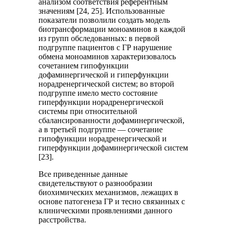
анализом соответствия референтным
значениям [24, 25]. Использованные
показатели позволили создать модель
биотрансформации моноаминов в каждой
из групп обследованных: в первой
подгруппе пациентов с ГР нарушение
обмена моноаминов характеризовалось
сочетанием гипофункции
дофаминергической и гиперфункции
норадренергической систем; во второй
подгруппе имело место состояние
гиперфункции норадренергической
системы при относительной
сбалансированности дофаминергической,
а в третьей подгруппе — сочетание
гипофункции норадренергической и
гиперфункции дофаминергической систем
[23].
Все приведенные данные
свидетельствуют о разнообразии
биохимических механизмов, лежащих в
основе патогенеза ГР и тесно связанных с
клиническими проявлениями данного
расстройства.