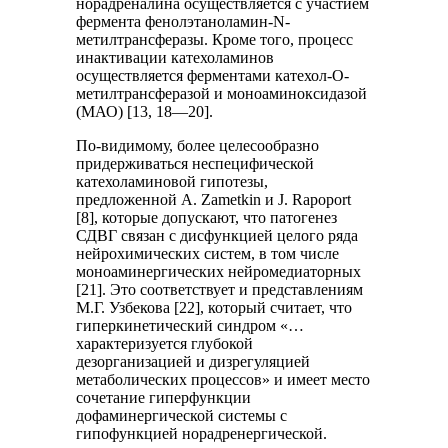
норадреналина осуществляется с участием
фермента фенолэтаноламин-N-
метилтрансферазы. Кроме того, процесс
инактивации катехоламинов
осуществляется ферментами катехол-О-
метилтрансферазой и моноаминоксидазой
(МАО) [13, 18—20].
По-видимому, более целесообразно
придерживаться неспецифической
катехоламиновой гипотезы,
предложенной A. Zametkin и J. Rapoport
[8], которые допускают, что патогенез
СДВГ связан с дисфункцией целого ряда
нейрохимических систем, в том числе
моноаминергических нейромедиаторных
[21]. Это соответствует и представлениям
М.Г. Узбекова [22], который считает, что
гиперкинетический синдром «…
характеризуется глубокой
дезорганизацией и дизрегуляцией
метаболических процессов» и имеет место
сочетание гиперфункции
дофаминергической системы с
гипофункцией норадренергической.