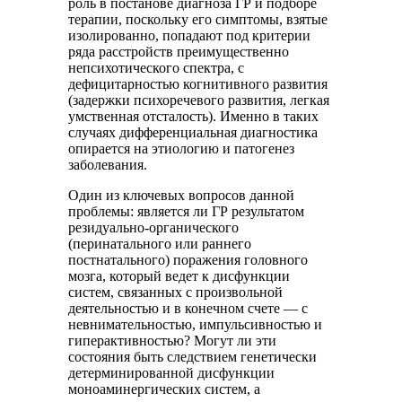
роль в постанове диагноза ГР и подборе
терапии, поскольку его симптомы, взятые
изолированно, попадают под критерии
ряда расстройств преимущественно
непсихотического спектра, с
дефицитарностью когнитивного развития
(задержки психоречевого развития, легкая
умственная отсталость). Именно в таких
случаях дифференциальная диагностика
опирается на этиологию и патогенез
заболевания.
Один из ключевых вопросов данной
проблемы: является ли ГР результатом
резидуально-органического
(перинатального или раннего
постнатального) поражения головного
мозга, который ведет к дисфункции
систем, связанных с произвольной
деятельностью и в конечном счете — с
невнимательностью, импульсивностью и
гиперактивностью? Могут ли эти
состояния быть следствием генетически
детерминированной дисфункции
моноаминергических систем, а