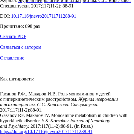
Журнал:
Журнал неврологии и психиатрии им. С.С. Корсакова.
Спецвыпуски.
2017;117(11‑2): 88‑91
DOI:
10.17116/jnevro201711711288-91
Прочитано:
898
раз
Скачать PDF
Связаться с автором
Оглавление
Как цитировать:
Гасанов Р.Ф., Макаров И.В. Роль моноаминов у детей
с гиперкинетическим расстройством.
Журнал неврологии
и психиатрии им. С.С. Корсакова. Спецвыпуски.
2017;117(11‑2):88‑91.
Gasanov RF, Makarov IV. Monoamine metabolism in children with
hyperkinetic disorder.
S.S. Korsakov Journal of Neurology
and Psychiatry.
2017;117(11‑2):88‑91. (In Russ.)
https://doi.org/10.17116/jnevro201711711288-91