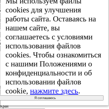
Мы используем файлы
Имя
cооkies для улучшения
Отчество
работы сайта. Оставаясь на
E-mail
нашем сайте, вы
Телефон
соглашаетесь с условиями
Адрес
использования файлов
Страна
Россия
cооkies. Чтобы ознакомиться
Россия
с нашими Положениями о
Белорусь
Украина
Польша
конфиденциальности и об
Литва
Другая страна
использовании файлов
Индекс
cookie,
нажмите здесь
.
Город
Я соглашаюсь
Край