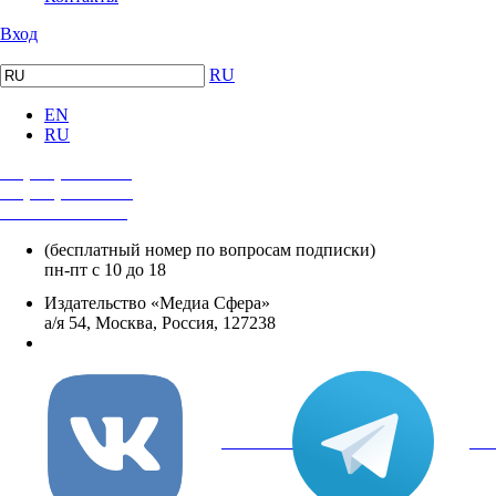
Вход
RU
EN
RU
+7 (495) 482-4118
+7 (495) 482-4329
+8 800 250-18-12
(бесплатный номер по вопросам подписки)
пн-пт с 10 до 18
Издательство «Медиа Сфера»
а/я 54, Москва, Россия, 127238
info@mediasphera.ru
вКонтакте
Tel