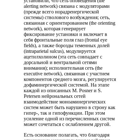
установили, что сеть оповещения (the
alerting network) связана с модуляторами
(прежде всего норадренергической
системы) стволового возбуждения; сеть,
связанная с ориентированием (the orienting
network), которая генерирует
фиксирование установки и включает в
себя фронтальные поля глаз (frontal eye
fields), а также борозды теменных долей
(intraparietal sulcus), модулируется
ацетилхолином (эта сеть совпадает с
дорсальной и вентральной сетями
внимания); исполнительная сеть (the
executive network), связанная с участием
компонентов среднего мозга, регулируется
дофаминергической системой. На этапе
каждой из описанных M. Posner и S.
Petersen нейрональных сетей
взаимодействие моноаминергических
систем может быть нарушено в строну как
гипер-, так и гипофункции. При этом
усиление одной из перечисленных систем
может сочетаться с ослаблением другой.
Есть основание полагать, что благодаря