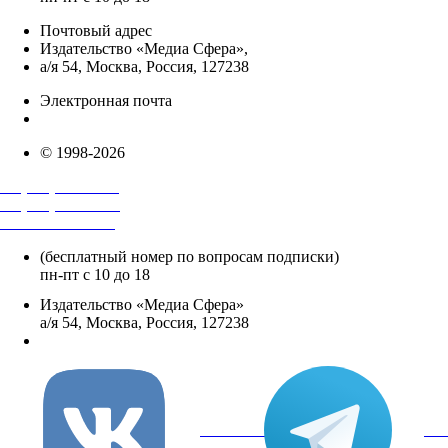
Почтовый адрес
Издательство «Медиа Сфера»,
а/я 54, Москва, Россия, 127238
Электронная почта
info@mediasphera.ru
© 1998-2026
+7 (495) 482-4118
+7 (495) 482-4329
+8 800 250-18-12
(бесплатный номер по вопросам подписки)
пн-пт с 10 до 18
Издательство «Медиа Сфера»
а/я 54, Москва, Россия, 127238
info@mediasphera.ru
вКонтакте
Tel