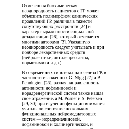
Отмеченная биохимическая
неоднородность пациентов с ГР может
объяснить полиморфизм клинических
проявлений ГР, различия в тяжести
сопутствующих расстройств [24] и
характер выраженности социальной
дезадаптации [26], который отмечается
многими авторами [3]. Указанную
неоднородность следует учитывать и при
подборе лекарственных средств
(нейролептики, антидепрессанты,
нормотимики и др.).
В современных гипотезах патогенеза ГР, в
частности изложенных G. Nigg [27] и B.
Pennington [28], разная направленность
активности дофаминовой и
норадренергической систем также нашла
свое отражение, а M. Posner и S. Petersen
[29, 30] при изучении функции внимания
учитывали состояние нескольких
функциональных нейромедиаторных
систем — норадреналиновой,
дофаминовой и холинергической, и