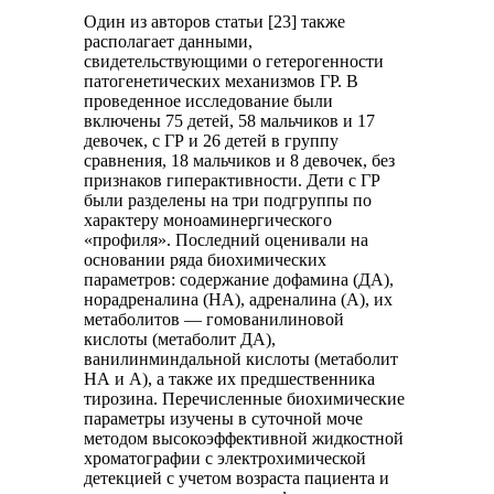
Один из авторов статьи [23] также
располагает данными,
свидетельствующими о гетерогенности
патогенетических механизмов ГР. В
проведенное исследование были
включены 75 детей, 58 мальчиков и 17
девочек, с ГР и 26 детей в группу
сравнения, 18 мальчиков и 8 девочек, без
признаков гиперактивности. Дети с ГР
были разделены на три подгруппы по
характеру моноаминергического
«профиля». Последний оценивали на
основании ряда биохимических
параметров: содержание дофамина (ДА),
норадреналина (НА), адреналина (А), их
метаболитов — гомованилиновой
кислоты (метаболит ДА),
ванилинминдальной кислоты (метаболит
НА и А), а также их предшественника
тирозина. Перечисленные биохимические
параметры изучены в суточной моче
методом высокоэффективной жидкостной
хроматографии с электрохимической
детекцией с учетом возраста пациента и