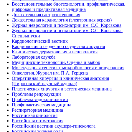
Восстановительные биотехнологии, профилактическая,
цифровая и предиктивная медицина
Доказательная гастроэнтерология
Доказательная кардиология (электронная версия)
Журнал неврологии и психиатрии им. С.С. Корсакова
Журнал неврологии и психиатрии им. С.С. Корсакова.
Спецвыпуски
Кардиологический вестник
Кардиология и сердечно-сосудистая хирургия
Клиническая дерматология и венерология
Лабораторная служба
Медицинские технологии. Оценка и выбор
Молекулярная генетика, микробиология и вирусология
Онкология. Журнал им. П.А. Герцена
Оперативная хирургия и клиническая анатомия
(Пироговский научный журнал)
Пластическая хирургия и эстетическая медицина
Проблемы репродукции
Проблемы эндокринологии
Профилактическая медицина
Респираторная медицина
Российская ринология
Российская стоматология
Российский вестник акушера-гинеколога
Российский журнал боли