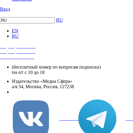
Вход
RU
EN
RU
+7 (495) 482-4118
+7 (495) 482-4329
+8 800 250-18-12
(бесплатный номер по вопросам подписки)
пн-пт с 10 до 18
Издательство «Медиа Сфера»
а/я 54, Москва, Россия, 127238
info@mediasphera.ru
вКонтакте
Tel