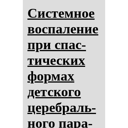
Сис­тем­ное
вос­па­ле­ние
при спас­
ти­чес­ких
фор­мах
дет­ско­го
це­реб­раль­
но­го па­ра­