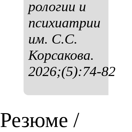
ро­ло­гии и
пси­хи­ат­рии
им. С.С.
Кор­са­ко­ва.
2026;(5):74-82
Резюме /