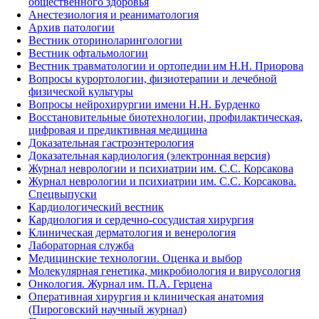
общественного здоровья
Анестезиология и реаниматология
Архив патологии
Вестник оториноларингологии
Вестник офтальмологии
Вестник травматологии и ортопедии им Н.Н. Приорова
Вопросы курортологии, физиотерапии и лечебной
физической культуры
Вопросы нейрохирургии имени Н.Н. Бурденко
Восстановительные биотехнологии, профилактическая,
цифровая и предиктивная медицина
Доказательная гастроэнтерология
Доказательная кардиология (электронная версия)
Журнал неврологии и психиатрии им. С.С. Корсакова
Журнал неврологии и психиатрии им. С.С. Корсакова.
Спецвыпуски
Кардиологический вестник
Кардиология и сердечно-сосудистая хирургия
Клиническая дерматология и венерология
Лабораторная служба
Медицинские технологии. Оценка и выбор
Молекулярная генетика, микробиология и вирусология
Онкология. Журнал им. П.А. Герцена
Оперативная хирургия и клиническая анатомия
(Пироговский научный журнал)