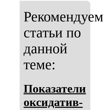
Рекомендуем
статьи по
данной
теме:
По­ка­за­те­ли
ок­си­да­тив­