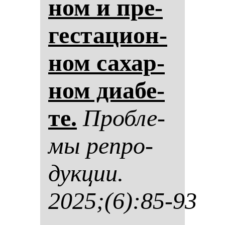
ном и пре­
гес­та­ци­он­
ном са­хар­
ном ди­абе­
те.
Проб­ле­
мы реп­ро­
дук­ции.
2025;(6):85-93