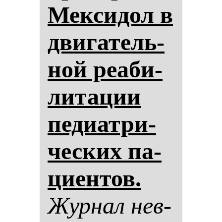
Мек­си­дол в
дви­га­тель­
ной ре­аби­
ли­та­ции
пе­ди­ат­ри­
чес­ких па­
ци­ен­тов.
Жур­нал нев­