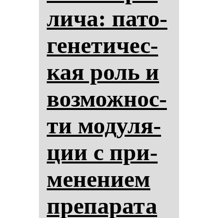
ли­ча: па­то­
ге­не­ти­чес­
кая роль и
воз­мож­нос­
ти мо­ду­ля­
ции с при­
ме­не­ни­ем
пре­па­ра­та