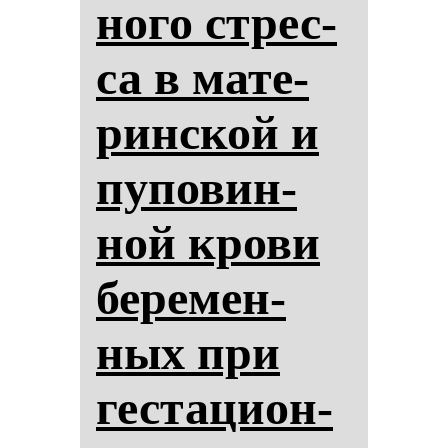
но­го стрес­
са в ма­те­
рин­ской и
пу­по­вин­
ной кро­ви
бе­ре­мен­
ных при
гес­та­ци­он­