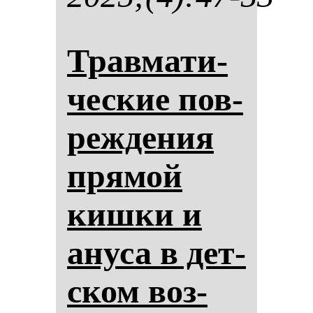
Трав­ма­ти­
чес­кие пов­
реж­де­ния
пря­мой
киш­ки и
ану­са в дет­
ском воз­