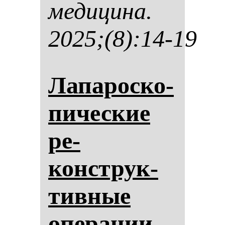
ме­ди­ци­на.
2025;(8):14-19
Ла­па­рос­ко­
пи­чес­кие
ре­
конструк­
тив­ные
опе­ра­ции