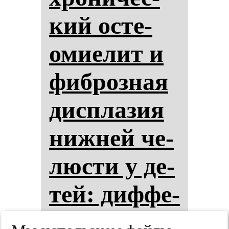
кий ос­те­
омиелит и
фиб­роз­ная
дис­пла­зия
ниж­ней че­
люс­ти у де­
тей: диф­фе­
рен­ци­аль­