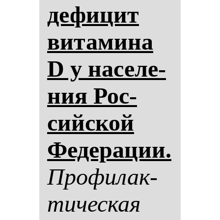
де­фи­цит
ви­та­ми­на
D у на­се­ле­
ния Рос­
сий­ской
Фе­де­ра­ции.
Про­фи­лак­
ти­чес­кая