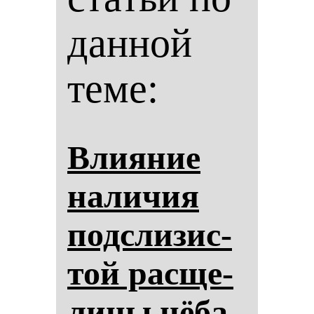
данной
теме:
Вли­яние
на­ли­чия
под­сли­зис­
той рас­ще­
ли­ны нё­ба