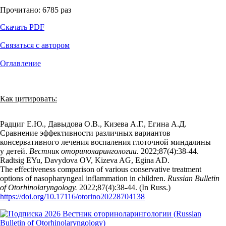
Прочитано:
6785
раз
Скачать PDF
Связаться с автором
Оглавление
Как цитировать:
Радциг Е.Ю., Давыдова О.В., Кизева А.Г., Егина А.Д.
Сравнение эффективности различных вариантов
консервативного лечения воспаления глоточной миндалины
у детей.
Вестник оториноларингологии.
2022;87(4):38‑44.
Radtsig EYu, Davydova OV, Kizeva AG, Egina AD.
The effectiveness comparison of various conservative treatment
options of nasopharyngeal inflammation in children.
Russian Bulletin
of Otorhinolaryngology.
2022;87(4):38‑44. (In Russ.)
https://doi.org/10.17116/otorino20228704138