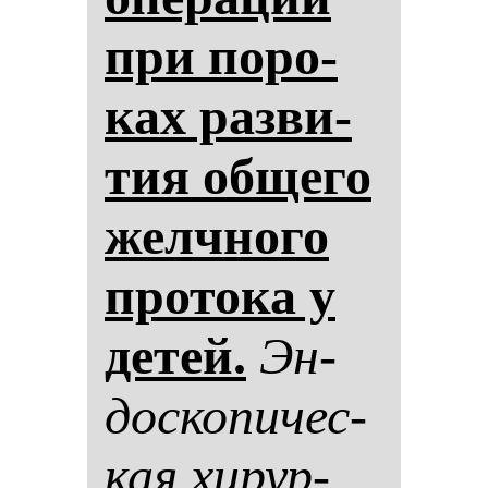
при по­ро­
ках раз­ви­
тия об­ще­го
жел­чно­го
про­то­ка у
де­тей.
Эн­
дос­ко­пи­чес­
кая хи­рур­