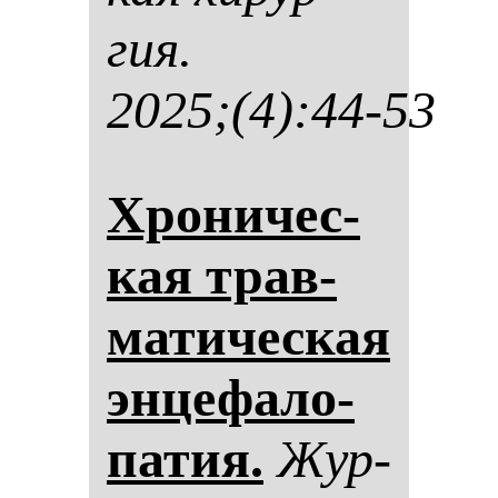
гия.
2025;(4):44-53
Хро­ни­чес­
кая трав­
ма­ти­чес­кая
эн­це­фа­ло­
па­тия.
Жур­