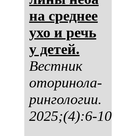
на сред­нее
ухо и речь
у де­тей.
Вес­тник
ото­ри­но­ла­
рин­го­ло­гии.
2025;(4):6-10