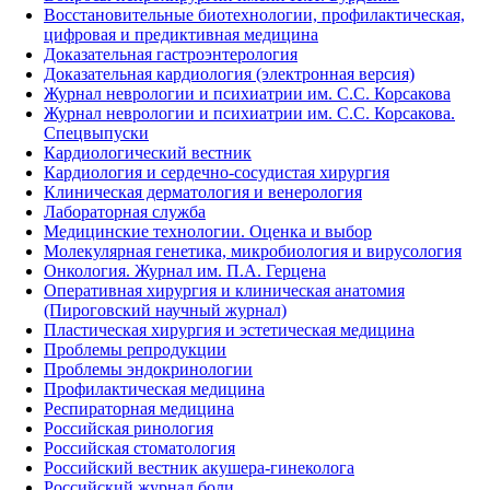
Восстановительные биотехнологии, профилактическая,
цифровая и предиктивная медицина
Доказательная гастроэнтерология
Доказательная кардиология (электронная версия)
Журнал неврологии и психиатрии им. С.С. Корсакова
Журнал неврологии и психиатрии им. С.С. Корсакова.
Спецвыпуски
Кардиологический вестник
Кардиология и сердечно-сосудистая хирургия
Клиническая дерматология и венерология
Лабораторная служба
Медицинские технологии. Оценка и выбор
Молекулярная генетика, микробиология и вирусология
Онкология. Журнал им. П.А. Герцена
Оперативная хирургия и клиническая анатомия
(Пироговский научный журнал)
Пластическая хирургия и эстетическая медицина
Проблемы репродукции
Проблемы эндокринологии
Профилактическая медицина
Респираторная медицина
Российская ринология
Российская стоматология
Российский вестник акушера-гинеколога
Российский журнал боли