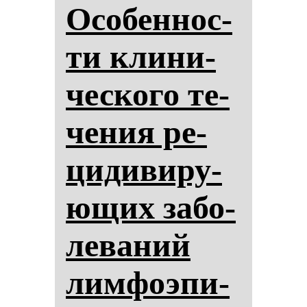
Осо­бен­нос­
ти кли­ни­
чес­ко­го те­
че­ния ре­
ци­ди­ви­ру­
ющих за­бо­
ле­ва­ний
лим­фо­эпи­