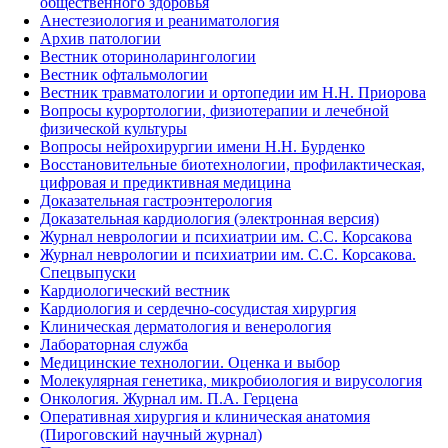
общественного здоровья
Анестезиология и реаниматология
Архив патологии
Вестник оториноларингологии
Вестник офтальмологии
Вестник травматологии и ортопедии им Н.Н. Приорова
Вопросы курортологии, физиотерапии и лечебной
физической культуры
Вопросы нейрохирургии имени Н.Н. Бурденко
Восстановительные биотехнологии, профилактическая,
цифровая и предиктивная медицина
Доказательная гастроэнтерология
Доказательная кардиология (электронная версия)
Журнал неврологии и психиатрии им. С.С. Корсакова
Журнал неврологии и психиатрии им. С.С. Корсакова.
Спецвыпуски
Кардиологический вестник
Кардиология и сердечно-сосудистая хирургия
Клиническая дерматология и венерология
Лабораторная служба
Медицинские технологии. Оценка и выбор
Молекулярная генетика, микробиология и вирусология
Онкология. Журнал им. П.А. Герцена
Оперативная хирургия и клиническая анатомия
(Пироговский научный журнал)