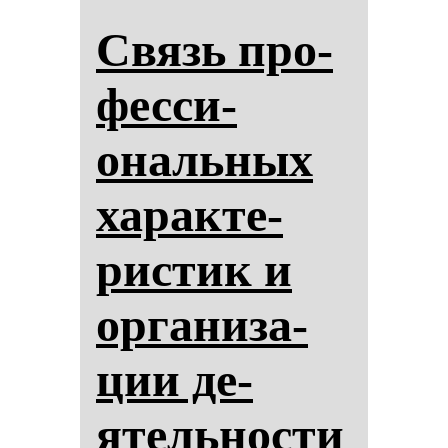
Связь про­
фес­си­
ональ­ных
ха­рак­те­
рис­тик и
ор­га­ни­за­
ции де­
ятель­нос­ти