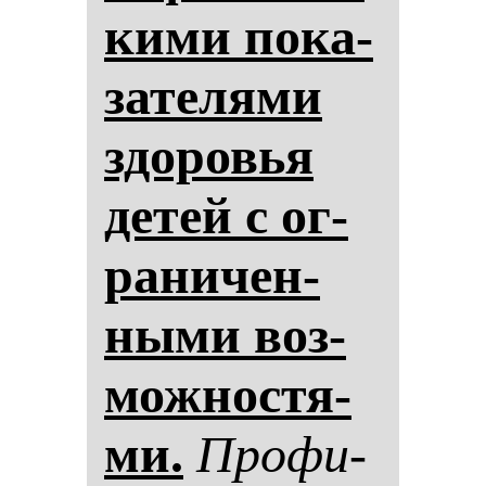
ки­ми по­ка­
за­те­ля­ми
здо­ровья
де­тей с ог­
ра­ни­чен­
ны­ми воз­
мож­нос­тя­
ми.
Про­фи­