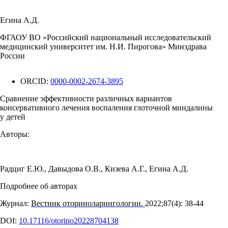
Егина А.Д.
ФГАОУ ВО «Российский национальный исследовательский
медицинский университет им. Н.И. Пирогова» Минздрава
России
ORCID:
0000-0002-2674-3895
Сравнение эффективности различных вариантов
консервативного лечения воспаления глоточной миндалины
у детей
Авторы:
Радциг Е.Ю.
,
Давыдова О.В.
,
Кизева А.Г.
,
Егина А.Д.
Подробнее об авторах
Журнал:
Вестник оториноларингологии.
2022;87(4): 38‑44
DOI:
10.17116/otorino20228704138