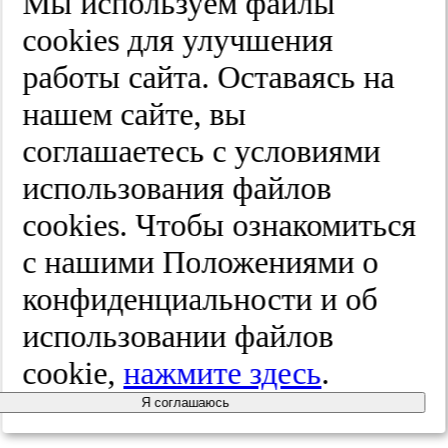
Мы используем файлы
ная ди­аг­
cооkies для улучшения
работы сайта. Оставаясь на
нос­ти­ка и
нашем сайте, вы
ле­че­ние.
соглашаетесь с условиями
использования файлов
Сто­ма­то­
cооkies. Чтобы ознакомиться
ло­гия.
с нашими Положениями о
конфиденциальности и об
2025;(4):41-48
использовании файлов
cookie,
нажмите здесь
.
Я соглашаюсь