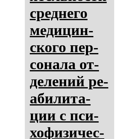
сред­не­го
ме­ди­цин­
ско­го пер­
со­на­ла от­
де­ле­ний ре­
аби­ли­та­
ции с пси­
хо­фи­зи­чес­