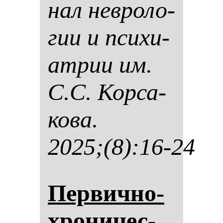
нал нев­ро­ло­
гии и пси­хи­
ат­рии им.
С.С. Кор­са­
ко­ва.
2025;(8):16-24
Пер­вич­но-
хро­ни­чес­