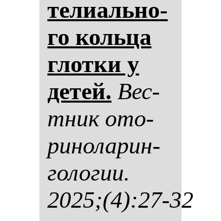
те­ли­аль­но­
го коль­ца
глот­ки у
де­тей.
Вес­
тник ото­
ри­но­ла­рин­
го­ло­гии.
2025;(4):27-32