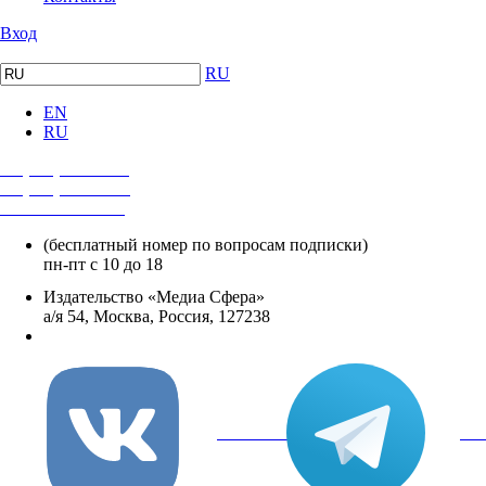
Вход
RU
EN
RU
+7 (495) 482-4118
+7 (495) 482-4329
+8 800 250-18-12
(бесплатный номер по вопросам подписки)
пн-пт с 10 до 18
Издательство «Медиа Сфера»
а/я 54, Москва, Россия, 127238
info@mediasphera.ru
вКонтакте
Tel