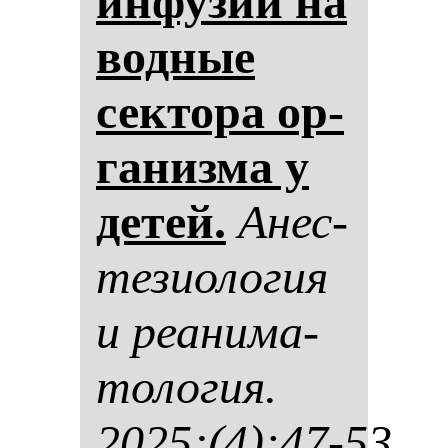
ин­фу­зии на
вод­ные
сек­то­ра ор­
га­низ­ма у
де­тей.
Анес­
те­зи­оло­гия
и ре­ани­ма­
то­ло­гия.
2025;(4):47-53