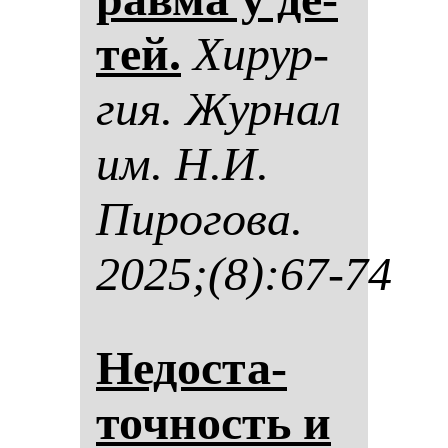
тей.
Хи­рур­
гия. Жур­нал
им. Н.И.
Пи­ро­го­ва.
2025;(8):67-74
Не­дос­та­
точ­ность и