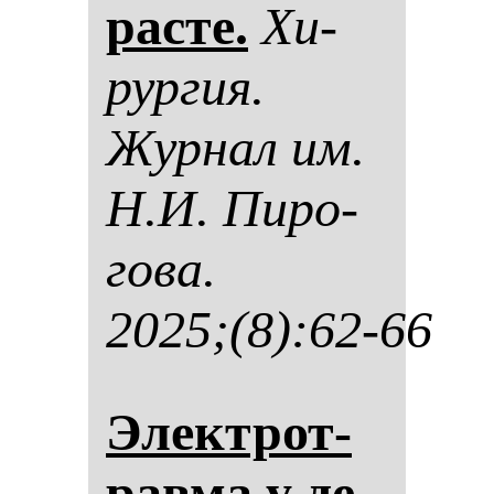
рас­те.
Хи­
рур­гия.
Жур­нал им.
Н.И. Пи­ро­
го­ва.
2025;(8):62-66
Элек­трот­
рав­ма у де­