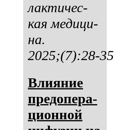
лак­ти­чес­
кая ме­ди­ци­
на.
2025;(7):28-35
Вли­яние
пре­до­пе­ра­
ци­он­ной