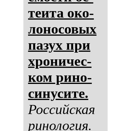
те­ита око­
ло­но­со­вых
па­зух при
хро­ни­чес­
ком ри­но­
си­ну­си­те.
Рос­сий­ская
ри­но­ло­гия.