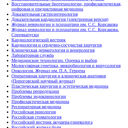
Восстановительные биотехнологии, профилактическая,
цифровая и предиктивная медицина
Доказательная гастроэнтерология
Доказательная кардиология (электронная версия)
Журнал неврологии и психиатрии им. С.С. Корсакова
Журнал неврологии и психиатрии им. С.С. Корсакова.
Спецвыпуски
Кардиологический вестник
Кардиология и сердечно-сосудистая хирургия
Клиническая дерматология и венерология
Лабораторная служба
Медицинские технологии. Оценка и выбор
Молекулярная генетика, микробиология и вирусология
Онкология. Журнал им. П.А. Герцена
Оперативная хирургия и клиническая анатомия
(Пироговский научный журнал)
Пластическая хирургия и эстетическая медицина
Проблемы репродукции
Проблемы эндокринологии
Профилактическая медицина
Респираторная медицина
Российская ринология
Российская стоматология
Российский вестник акушера-гинеколога
Российский журнал боли