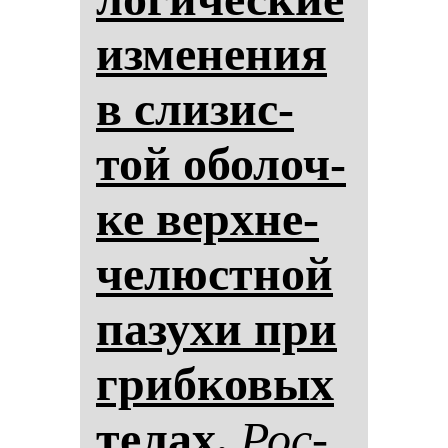
из­ме­не­ния
в сли­зис­
той обо­лоч­
ке вер­хне­
че­люс­тной
па­зу­хи при
гриб­ко­вых
те­лах.
Рос­