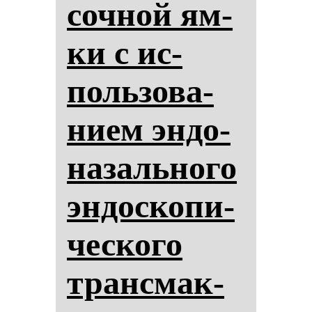
соч­ной ям­
ки с ис­
поль­зо­ва­
ни­ем эн­до­
на­заль­но­го
эн­дос­ко­пи­
чес­ко­го
тран­смак­