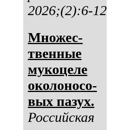
2026;(2):6-12
Мно­жес­
твен­ные
му­ко­це­ле
око­ло­но­со­
вых па­зух.
Рос­сий­ская