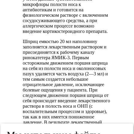
микрофлоры полости носа к
антибиотикам и готовится на
физиологическом растворе с включением
сосудосуживающего средства, а при
аллергическом процессе возможно
введение кортикостероидного препарата.
Шприц емкостью 20 мл наполовину
заполняется лекарственным раствором и
присоединяется к рабочему каналу
ринокатетера ЯМИК-3. Первым
осторожным движением поршня шприца
на себя из полости носа и околоносовых
пазух удаляется часть воздуха (2—3 мл) и
тем самым создается небольшое
отрицательное давление, исключающее
болевые ощущения у пациента. При
следующем движении поршня шприца от
себя происходит введение лекарственного
раствора в полость носа и ОНП (с
воспалительным процессом и здоровые),
так как в них имеется пониженное
давление. В результате лекарственный
раствор замещает удаленный воздух и
происходит выравнивание давления в