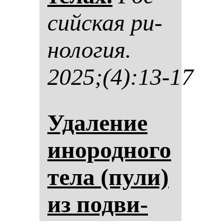
сий­ская ри­
но­ло­гия.
2025;(4):13-17
Уда­ле­ние
ино­род­но­го
те­ла (пу­ли)
из под­ви­