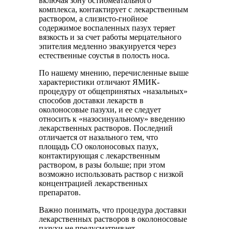
включая зону остиомеатального
комплекса, контактирует с лекарственным
раствором, а слизисто-гнойное
содержимое воспаленных пазух теряет
вязкость и за счет работы мерцательного
эпителия медленно эвакуируется через
естественные соустья в полость носа.
По нашему мнению, перечисленные выше
характеристики отличают ЯМИК-
процедуру от общепринятых «назальных»
способов доставки лекарств в
околоносовые пазухи, и ее следует
относить к «назосинуальному» введению
лекарственных растворов. Последний
отличается от назального тем, что
площадь СО околоносовых пазух,
контактирующая с лекарственным
раствором, в разы больше; при этом
возможно использовать раствор с низкой
концентрацией лекарственных
препаратов.
Важно понимать, что процедура доставки
лекарственных растворов в околоносовые
пазухи не предусматривает