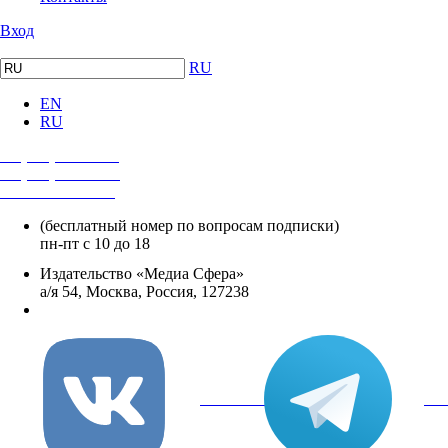
Вход
RU
EN
RU
+7 (495) 482-4118
+7 (495) 482-4329
+8 800 250-18-12
(бесплатный номер по вопросам подписки)
пн-пт с 10 до 18
Издательство «Медиа Сфера»
а/я 54, Москва, Россия, 127238
info@mediasphera.ru
вКонтакте
Tel