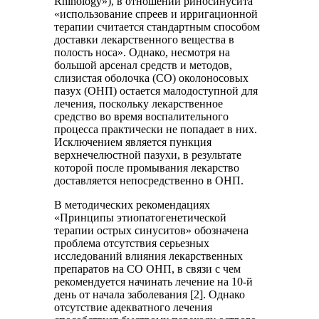
Rhinology»), в отношении риносинусита
«использование спреев и ирригационной
терапии считается стандартным способом
доставки лекарственного вещества в
полость носа». Однако, несмотря на
большой арсенал средств и методов,
слизистая оболочка (СО) околоносовых
пазух (ОНП) остается малодоступной для
лечения, поскольку лекарственное
средство во время воспалительного
процесса практически не попадает в них.
Исключением является пункция
верхнечелюстной пазухи, в результате
которой после промывания лекарство
доставляется непосредственно в ОНП.
В методических рекомендациях
«Принципы этиопатогенетической
терапии острых синуситов» обозначена
проблема отсутствия серьезных
исследований влияния лекарственных
препаратов на СО ОНП, в связи с чем
рекомендуется начинать лечение на 10-й
день от начала заболевания [2]. Однако
отсутствие адекватного лечения