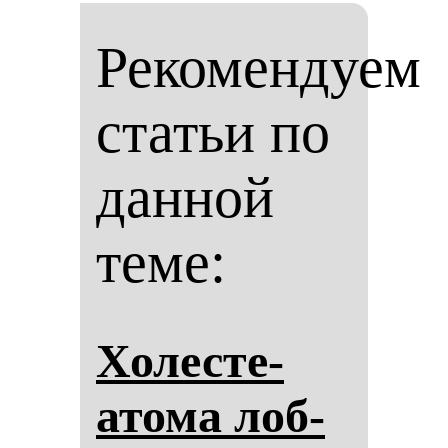
Рекомендуем
статьи по
данной
теме:
Хо­лес­те­
ато­ма лоб­