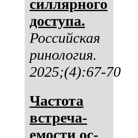
сил­ляр­но­го
дос­ту­па.
Рос­сий­ская
ри­но­ло­гия.
2025;(4):67-70
Час­то­та
встре­ча­
емос­ти ос­