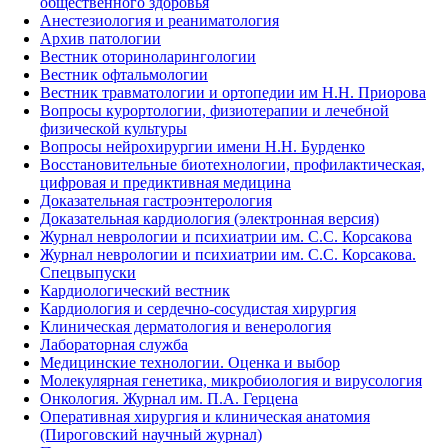
общественного здоровья
Анестезиология и реаниматология
Архив патологии
Вестник оториноларингологии
Вестник офтальмологии
Вестник травматологии и ортопедии им Н.Н. Приорова
Вопросы курортологии, физиотерапии и лечебной
физической культуры
Вопросы нейрохирургии имени Н.Н. Бурденко
Восстановительные биотехнологии, профилактическая,
цифровая и предиктивная медицина
Доказательная гастроэнтерология
Доказательная кардиология (электронная версия)
Журнал неврологии и психиатрии им. С.С. Корсакова
Журнал неврологии и психиатрии им. С.С. Корсакова.
Спецвыпуски
Кардиологический вестник
Кардиология и сердечно-сосудистая хирургия
Клиническая дерматология и венерология
Лабораторная служба
Медицинские технологии. Оценка и выбор
Молекулярная генетика, микробиология и вирусология
Онкология. Журнал им. П.А. Герцена
Оперативная хирургия и клиническая анатомия
(Пироговский научный журнал)