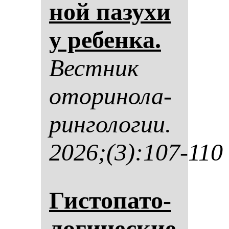
ной па­зу­хи
у ре­бен­ка.
Вес­тник
ото­ри­но­ла­
рин­го­ло­гии.
2026;(3):107-110
Гис­то­па­то­
ло­ги­чес­кие