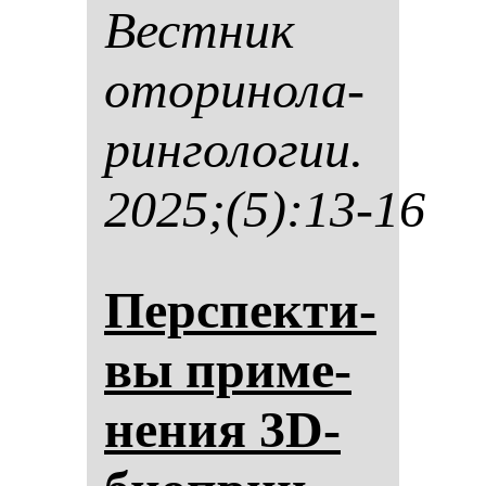
Вес­тник
ото­ри­но­ла­
рин­го­ло­гии.
2025;(5):13-16
Пер­спек­ти­
вы при­ме­
не­ния 3D-