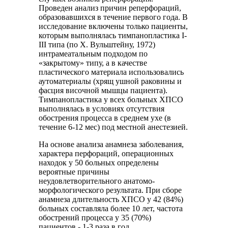
Проведен анализ причин реперфораций,
образовавшихся в течение первого года. В
исследование включены только пациенты,
которым выполнялась тимпанопластика I-
III типа (по Х. Вульштейну, 1972)
интрамеатальным подходом по
«закрытому» типу, а в качестве
пластического материала использовались
аутоматериалы (хрящ ушной раковины и
фасция височной мышцы пациента).
Тимпанопластика у всех больных ХПСО
выполнялась в условиях отсутствия
обострения процесса в среднем ухе (в
течение 6-12 мес) под местной анестезией.
На основе анализа анамнеза заболевания,
характера перфораций, операционных
находок у 50 больных определены
вероятные причины
неудовлетворительного анатомо-
морфологического результата. При сборе
анамнеза длительность ХПСО у 42 (84%)
больных составляла более 10 лет, частота
обострений процесса у 35 (70%)
пациентов - 1-3 раза в год.