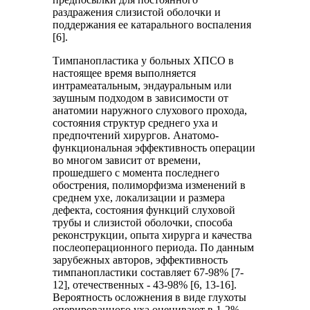
раздражения слизистой оболочки и
поддержания ее катарального воспаления
[6].
Тимпанопластика у больных ХПСО в
настоящее время выполняется
интрамеатальным, эндауральным или
заушным подходом в зависимости от
анатомии наружного слухового прохода,
состояния структур среднего уха и
предпочтений хирургов. Анатомо-
функциональная эффективность операции
во многом зависит от времени,
прошедшего с момента последнего
обострения, полиморфизма изменений в
среднем ухе, локализации и размера
дефекта, состояния функций слуховой
трубы и слизистой оболочки, способа
реконструкции, опыта хирурга и качества
послеоперационного периода. По данным
зарубежных авторов, эффективность
тимпанопластики составляет 67-98% [7-
12], отечественных - 43-98% [6, 13-16].
Вероятность осложнения в виде глухоты
оперированного уха оценивают в 1-2%.