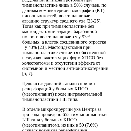
тимпанопластике лишь в 50% случаев, по
данным компьютерной томографии (КТ)
височных костей, восстанавливает
аэрацию структур среднего уха [23-25].
Тогда как при тимпанопластике без
мастоидэктомии аэрация барабанной
полости восстанавливается у 93%
больных, а клеток сосцевидного отростка
- у 43% [23]. Мастоидэктомия при
тимпанопластике считается обязательной
в случаях вялотекущих форм ХПСО без
холестеатомы и отсутствии эффекта от
системной и местной антибиотикотерапии
[5, 7].
Цель исследований - анализ причин
реперфораций у больных ХПСО
(мезотимпанит) после интрамеатальной
тимпанопластики I-III типа.
В отделе микрохирургии уха Центра за
три года проведено 652 тимпанопластики
I-III типа у больных ХПСО
(мезотимпанитом), из них в 50 (7,6%)
случаях возникла реперфорация.