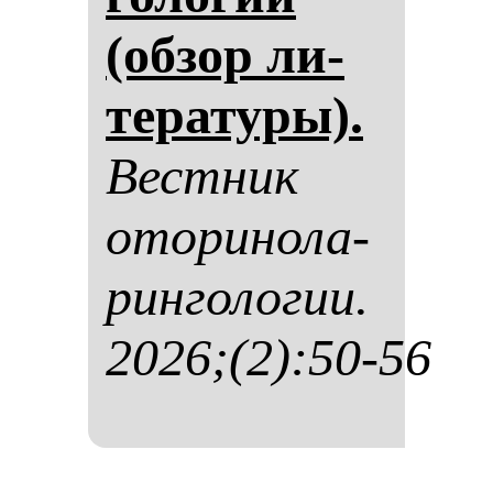
(об­зор ли­
те­ра­ту­ры).
Вес­тник
ото­ри­но­ла­
рин­го­ло­гии.
2026;(2):50-56