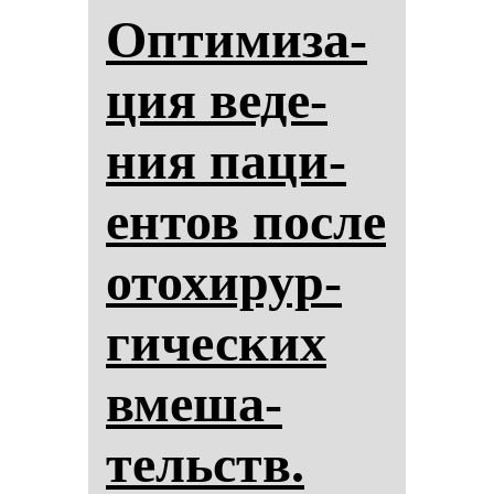
Оп­ти­ми­за­
ция ве­де­
ния па­ци­
ен­тов пос­ле
ото­хи­рур­
ги­чес­ких
вме­ша­
тельств.