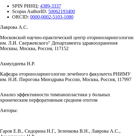
SPIN РИНЦ:
4389-3337
Scopus AuthorID:
50062193400
ORCID:
0000-0002-5103-1080
Лаврова А.С.
Московский научно-практический центр оториноларингологии
им. Л.И. Свержевского" Департамента здравоохранения
Москвы, Москва, Россия, 117152
Акмулдиева Н.Р.
Кафедра оториноларингологии лечебного факультета РНИМУ
им. Н.И. Пирогова Минздрава России, Москва, Россия, 117997
Анализ эффективности тимпанопластики у больных
хроническим перфоративным средним отитом
Авторы:
Гаров Е.В.
,
Сидорина Н.Г.
,
Зеленкова В.Н.
,
Лаврова А.С.
,