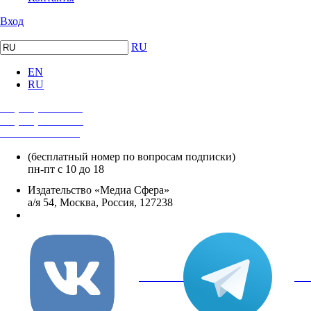
Вход
RU
EN
RU
+7 (495) 482-4118
+7 (495) 482-4329
+8 800 250-18-12
(бесплатный номер по вопросам подписки)
пн-пт с 10 до 18
Издательство «Медиа Сфера»
а/я 54, Москва, Россия, 127238
info@mediasphera.ru
вКонтакте
Tel