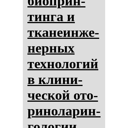
би­оп­рин­
тин­га и
тка­не­ин­же­
нер­ных
тех­но­ло­гий
в кли­ни­
чес­кой ото­
ри­но­ла­рин­
го­ло­гии