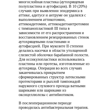
многослойная пластика (аутохрящевая
полупластина и аутофасция). В 10 (20%)
случаях при выявлении эпидермиса в
аттике, адитусе и антруме он удалялся с
выполнением аттикотомии,
аттикоадитомии, аттикоадитоантротомии
с тимпанопластикой III типа в
зависимости от его распространения и
восстановлением резецированных стенок
аутохрящевыми пластинами и
аутофасцией. При мукозите II степени
делались насечки в области утолщенной
слизистой оболочки барабанной полости.
Для оссикулопластики использовались
пластины или протезы, изготовленные из
аутохряща. Операция во всех случаях
заканчивалась прикрытием
сформированных структур латексными
протекторами и рыхлой тампонадой
наружного слухового прохода ватными
шариками или шариками из
оксицеллюлозы с антибиотиком.
В послеоперационном периоде
проводилась антибактериальная терапия.