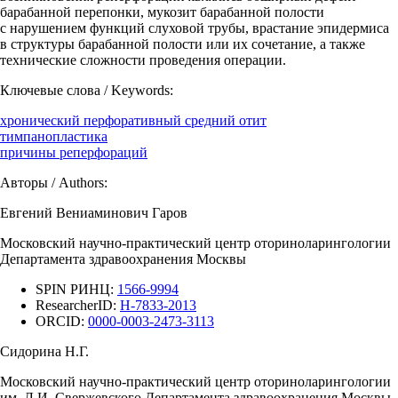
барабанной перепонки, мукозит барабанной полости
с нарушением функций слуховой трубы, врастание эпидермиса
в структуры барабанной полости или их сочетание, а также
технические сложности проведения операции.
Ключевые слова / Keywords:
хронический перфоративный средний отит
тимпанопластика
причины реперфораций
Авторы / Authors:
Евгений Вениаминович Гаров
Московский научно-практический центр оториноларингологии
Департамента здравоохранения Москвы
SPIN РИНЦ:
1566-9994
ResearcherID:
H-7833-2013
ORCID:
0000-0003-2473-3113
Сидорина Н.Г.
Московский научно-практический центр оториноларингологии
им. Л.И. Свержевского Департамента здравоохранения Москвы,