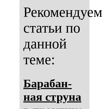
Рекомендуем
статьи по
данной
теме:
Ба­ра­бан­
ная стру­на