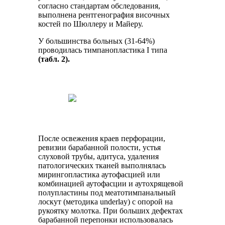
согласно стандартам обследования,
выполнена рентгенография височных
костей по Шюллеру и Майеру.
У большинства больных (31-64%)
проводилась тимпанопластика I типа
(табл. 2).
После освежения краев перфорации,
ревизии барабанной полости, устья
слуховой трубы, адитуса, удаления
патологических тканей выполнялась
мирингопластика аутофасцией или
комбинацией аутофасции и аутохрящевой
полупластины под меатотимпанальный
лоскут (методика underlay) с опорой на
рукоятку молотка. При больших дефектах
барабанной перепонки использовалась