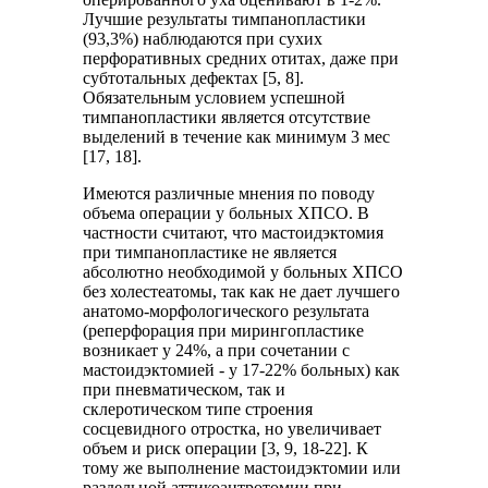
Лучшие результаты тимпанопластики
(93,3%) наблюдаются при сухих
перфоративных средних отитах, даже при
субтотальных дефектах [5, 8].
Обязательным условием успешной
тимпанопластики является отсутствие
выделений в течение как минимум 3 мес
[17, 18].
Имеются различные мнения по поводу
объема операции у больных ХПСО. В
частности считают, что мастоидэктомия
при тимпанопластике не является
абсолютно необходимой у больных ХПСО
без холестеатомы, так как не дает лучшего
анатомо-морфологического результата
(реперфорация при мирингопластике
возникает у 24%, а при сочетании с
мастоидэктомией - у 17-22% больных) как
при пневматическом, так и
склеротическом типе строения
сосцевидного отростка, но увеличивает
объем и риск операции [3, 9, 18-22]. К
тому же выполнение мастоидэктомии или
раздельной аттикоантротомии при