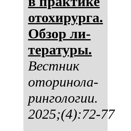
в прак­ти­ке
ото­хи­рур­га.
Об­зор ли­
те­ра­ту­ры.
Вес­тник
ото­ри­но­ла­
рин­го­ло­гии.
2025;(4):72-77