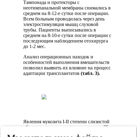
Тампонада и протекторы с
неотимпанальной мембраны снимались в
среднем на 8-12-е сутки после операции.
Всем больным проводилась через день
электростимуляция мышц слуховой
трубы. Пациенты выписывались в
среднем на 8-10-е сутки после операции с
последующим наблюдением отохирурга
до 1-2 мес.
Анализ операционных находок и
особенностей выполнения вмешательств
позволил выявить их влияние на процесс
адаптации трансплантатов
(табл. 3).
Явления мукозита I-II степени слизистой
оболочки в среднем ухе отмечались у 26
(52%) пациентов, эпидермис выявлен во