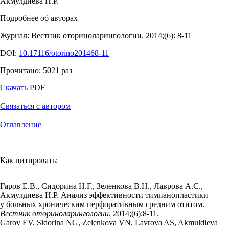
Акмулдиева Н.Р.
Подробнее об авторах
Журнал:
Вестник оториноларингологии.
2014;(6): 8‑11
DOI:
10.17116/otorino201468-11
Прочитано:
5021
раз
Скачать PDF
Связаться с автором
Оглавление
Как цитировать:
Гаров Е.В., Сидорина Н.Г., Зеленкова В.Н., Лаврова А.С.,
Акмулдиева Н.Р. Анализ эффективности тимпанопластики
у больных хроническим перфоративным средним отитом.
Вестник оториноларингологии.
2014;(6):8‑11.
Garov EV, Sidorina NG, Zelenkova VN, Lavrova AS, Akmuldieva