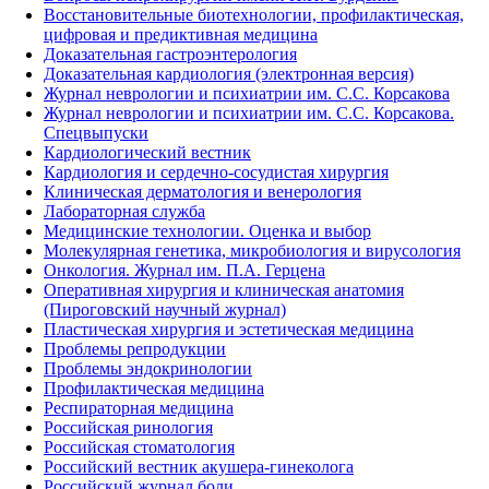
Восстановительные биотехнологии, профилактическая,
цифровая и предиктивная медицина
Доказательная гастроэнтерология
Доказательная кардиология (электронная версия)
Журнал неврологии и психиатрии им. С.С. Корсакова
Журнал неврологии и психиатрии им. С.С. Корсакова.
Спецвыпуски
Кардиологический вестник
Кардиология и сердечно-сосудистая хирургия
Клиническая дерматология и венерология
Лабораторная служба
Медицинские технологии. Оценка и выбор
Молекулярная генетика, микробиология и вирусология
Онкология. Журнал им. П.А. Герцена
Оперативная хирургия и клиническая анатомия
(Пироговский научный журнал)
Пластическая хирургия и эстетическая медицина
Проблемы репродукции
Проблемы эндокринологии
Профилактическая медицина
Респираторная медицина
Российская ринология
Российская стоматология
Российский вестник акушера-гинеколога
Российский журнал боли