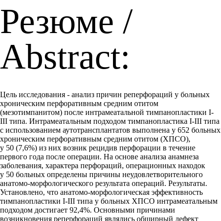
Резюме /
Abstract:
Цель исследования - анализ причин реперфораций у больных
хроническим перфоративным средним отитом
(мезотимпанитом) после интрамеатальной тимпанопластики I-
III типа. Интрамеатальным подходом тимпанопластика I-III типа
с использованием аутотрансплантатов выполнена у 652 больных
хроническим перфоративным средним отитом (ХПСО),
у 50 (7,6%) из них возник рецидив перфорации в течение
первого года после операции. На основе анализа анамнеза
заболевания, характера перфораций, операционных находок
у 50 больных определены причины неудовлетворительного
анатомо-морфологического результата операций. Результаты.
Установлено, что анатомо-морфологическая эффективность
тимпанопластики I-III типа у больных ХПСО интрамеатальным
подходом достигает 92,4%. Основными причинами
возникновения реперфораций являлись обширный дефект