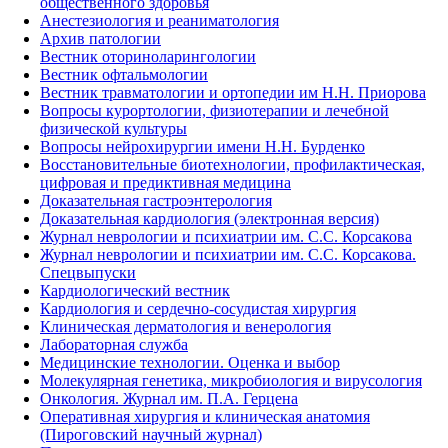
общественного здоровья
Анестезиология и реаниматология
Архив патологии
Вестник оториноларингологии
Вестник офтальмологии
Вестник травматологии и ортопедии им Н.Н. Приорова
Вопросы курортологии, физиотерапии и лечебной
физической культуры
Вопросы нейрохирургии имени Н.Н. Бурденко
Восстановительные биотехнологии, профилактическая,
цифровая и предиктивная медицина
Доказательная гастроэнтерология
Доказательная кардиология (электронная версия)
Журнал неврологии и психиатрии им. С.С. Корсакова
Журнал неврологии и психиатрии им. С.С. Корсакова.
Спецвыпуски
Кардиологический вестник
Кардиология и сердечно-сосудистая хирургия
Клиническая дерматология и венерология
Лабораторная служба
Медицинские технологии. Оценка и выбор
Молекулярная генетика, микробиология и вирусология
Онкология. Журнал им. П.А. Герцена
Оперативная хирургия и клиническая анатомия
(Пироговский научный журнал)