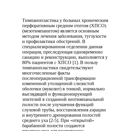
Тимпанопластика у больных хроническим
перфоративным средним отитом (ХПСО)
(мезотимпанитом) является основным
методом лечения заболевания, тугоухости
и профилактики обострений. В
специализированном отделении данная
операция, преследующая одновременно
санацию и реконструкцию, выполняется у
80% пациентов с ХПСО [1]. В пользу
тимпанопластики свидетельствуют
многочисленные факты
послеоперационной трансформации
измененной утолщенной слизистой
оболочки (мукозит) в тонкий, нормально
выглядящий и функционирующий
эпителий в созданной неотимпанальной
полости после улучшения функций
слуховой трубы, восстановления аэрации
и внутреннего дренирования полостей
среднего уха [2-5]. При «открытой»
барабанной полости создаются
предпосылки для постоянного