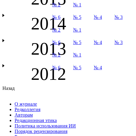
№ 2
№ 1
2014
№ 6
№ 5
№ 4
№ 3
№ 2
№ 1
2013
№ 6
№ 5
№ 4
№ 3
№ 2
№ 1
2012
№ 6
№ 5
№ 4
Назад
О журнале
Редколлегия
Авторам
Редакционная этика
Политика использования ИИ
Порядок рецензирования