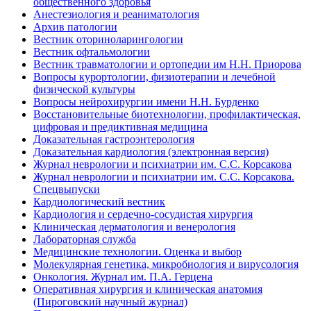
общественного здоровья
Анестезиология и реаниматология
Архив патологии
Вестник оториноларингологии
Вестник офтальмологии
Вестник травматологии и ортопедии им Н.Н. Приорова
Вопросы курортологии, физиотерапии и лечебной
физической культуры
Вопросы нейрохирургии имени Н.Н. Бурденко
Восстановительные биотехнологии, профилактическая,
цифровая и предиктивная медицина
Доказательная гастроэнтерология
Доказательная кардиология (электронная версия)
Журнал неврологии и психиатрии им. С.С. Корсакова
Журнал неврологии и психиатрии им. С.С. Корсакова.
Спецвыпуски
Кардиологический вестник
Кардиология и сердечно-сосудистая хирургия
Клиническая дерматология и венерология
Лабораторная служба
Медицинские технологии. Оценка и выбор
Молекулярная генетика, микробиология и вирусология
Онкология. Журнал им. П.А. Герцена
Оперативная хирургия и клиническая анатомия
(Пироговский научный журнал)