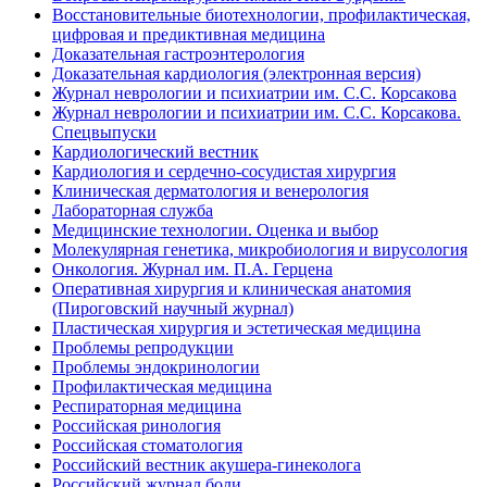
Восстановительные биотехнологии, профилактическая,
цифровая и предиктивная медицина
Доказательная гастроэнтерология
Доказательная кардиология (электронная версия)
Журнал неврологии и психиатрии им. С.С. Корсакова
Журнал неврологии и психиатрии им. С.С. Корсакова.
Спецвыпуски
Кардиологический вестник
Кардиология и сердечно-сосудистая хирургия
Клиническая дерматология и венерология
Лабораторная служба
Медицинские технологии. Оценка и выбор
Молекулярная генетика, микробиология и вирусология
Онкология. Журнал им. П.А. Герцена
Оперативная хирургия и клиническая анатомия
(Пироговский научный журнал)
Пластическая хирургия и эстетическая медицина
Проблемы репродукции
Проблемы эндокринологии
Профилактическая медицина
Респираторная медицина
Российская ринология
Российская стоматология
Российский вестник акушера-гинеколога
Российский журнал боли