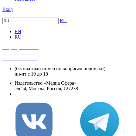
Вход
RU
EN
RU
+7 (495) 482-4118
+7 (495) 482-4329
+8 800 250-18-12
(бесплатный номер по вопросам подписки)
пн-пт с 10 до 18
Издательство «Медиа Сфера»
а/я 54, Москва, Россия, 127238
info@mediasphera.ru
вКонтакте
Tel