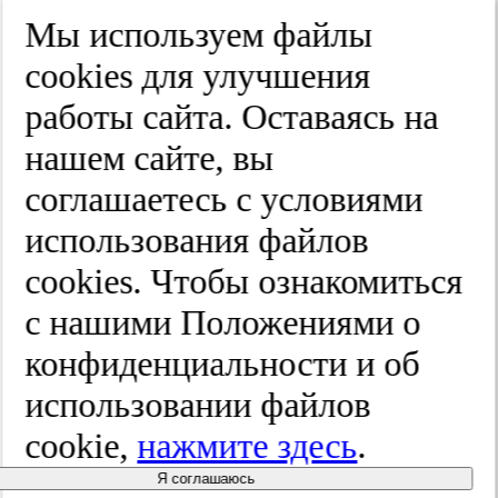
Край
Мы используем файлы
Улица
cооkies для улучшения
Дом
работы сайта. Оставаясь на
Квартира
нашем сайте, вы
Название юридического лица
соглашаетесь с условиями
ИНН
использования файлов
КПП
cооkies. Чтобы ознакомиться
с нашими Положениями о
Пароль
Пароль
конфиденциальности и об
Повторите пароль
использовании файлов
cookie,
нажмите здесь
.
Я соглашаюсь