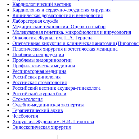
Кардиологический вестник
Кардиология и сердечно-сосудистая хирургия
Клиническая дерматология и венерология
Лабораторная служба
Медицинские технологии. Оценка и выбор
Молекулярная генетика, микробиология и вирусология
Онкология. Журнал им. П.А. Герцена
Оперативная хирургия и клиническая анатомия (Пирогов
Пластическая хирургия и эстетическая медицина
Проблемы репродукции
Проблемы эндокринологии
Профилактическая медицина
Респираторная медицина
Российская ринология
Российская стоматология
Российский вестник акушера-гинеколога
Российский журнал боли
Стоматология
Судебно-медицинская экспертиза
Терапевтический архив
Флебология
Хирургия. Журнал им. Н.И. Пирогова
Эндоскопическая хирургия