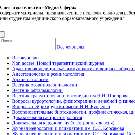
Сайт издательства «Медиа Сфера»
содержит материалы, предназначенные исключительно для рабо
или студентом медицинского образовательного учреждения.
Все журналы
Все журналы
Non nocere. Новый терапевтический журнал
Адаптивная медицинская иммунология и вопросы обществ
Анестезиология и реаниматология
Архив патологии
Вестник оториноларингологии
Вестник офтальмологии
Вестник травматологии и ортопедии им Н.Н. Приорова
Вопросы курортологии, физиотерапии и лечебной физичес
Вопросы нейрохирургии имени Н.Н. Бурденко
Восстановительные биотехнологии, профилактическая, ц
Доказательная гастроэнтерология
Доказательная кардиология (электронная версия)
Журнал неврологии и психиатрии им. С.С. Корсакова
Журнал неврологии и психиатрии им. С.С. Корсакова. Сп