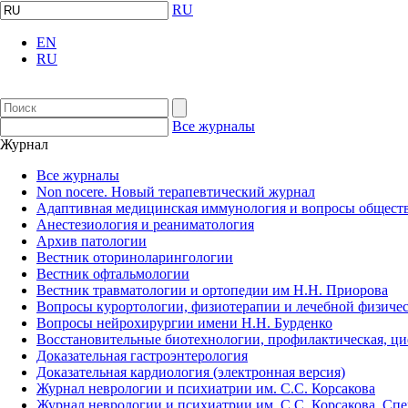
RU
EN
RU
Все журналы
Журнал
Все журналы
Non nocere. Новый терапевтический журнал
Адаптивная медицинская иммунология и вопросы обществ
Анестезиология и реаниматология
Архив патологии
Вестник оториноларингологии
Вестник офтальмологии
Вестник травматологии и ортопедии им Н.Н. Приорова
Вопросы курортологии, физиотерапии и лечебной физичес
Вопросы нейрохирургии имени Н.Н. Бурденко
Восстановительные биотехнологии, профилактическая, ц
Доказательная гастроэнтерология
Доказательная кардиология (электронная версия)
Журнал неврологии и психиатрии им. С.С. Корсакова
Журнал неврологии и психиатрии им. С.С. Корсакова. Сп