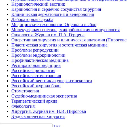
Кардиологический вестник
Кардиология и сердечно-сосудистая хирургия
Клиническая дерматология и венерология
Лабораторная служба
Медицинские технологии. Оценка и выбор
Молекулярная генетика, микробиология и вирусология
Онкология. Журнал им. П.А. Герцена
Оперативная хирургия и клиническая анатомия (Пирогов
Пластическая хирургия и эстетическая медицина
Проблемы репродукции
Проблемы эндокринологии
Профилактическая медицина
Респираторная медицина
Российская ринология
Российская стоматология
Российский вестник акушера-гинеколога
Российский журнал боли
Стоматология
Судебно-медицинская экспертиза
Терапевтический архив
Флебология
Хирургия. Журнал им. Н.И. Пирогова
Эндоскопическая хирургия
Год