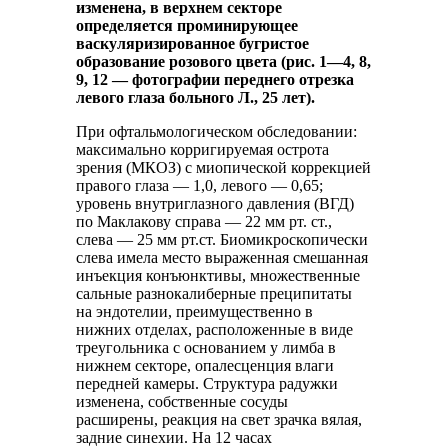
изменена, в верхнем секторе
определяется проминирующее
васкуляризированное бугристое
образование розового цвета (рис. 1—4, 8,
9, 12 — фотографии переднего отрезка
левого глаза больного Л., 25 лет).
При офтальмологическом обследовании:
максимально корригируемая острота
зрения (МКОЗ) с миопической коррекцией
правого глаза — 1,0, левого — 0,65;
уровень внутриглазного давления (ВГД)
по Маклакову справа — 22 мм рт. ст.,
слева — 25 мм рт.ст. Биомикроскопически
слева имела место выраженная смешанная
инъекция конъюнктивы, множественные
сальные разнокалиберные преципитаты
на эндотелии, преимущественно в
нижних отделах, расположенные в виде
треугольника с основанием у лимба в
нижнем секторе, опалесценция влаги
передней камеры. Структура радужки
изменена, собственные сосуды
расширены, реакция на свет зрачка вялая,
задние синехии. На 12 часах