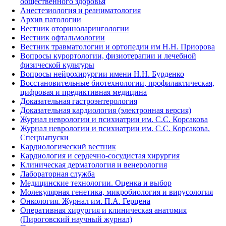
общественного здоровья
Анестезиология и реаниматология
Архив патологии
Вестник оториноларингологии
Вестник офтальмологии
Вестник травматологии и ортопедии им Н.Н. Приорова
Вопросы курортологии, физиотерапии и лечебной
физической культуры
Вопросы нейрохирургии имени Н.Н. Бурденко
Восстановительные биотехнологии, профилактическая,
цифровая и предиктивная медицина
Доказательная гастроэнтерология
Доказательная кардиология (электронная версия)
Журнал неврологии и психиатрии им. С.С. Корсакова
Журнал неврологии и психиатрии им. С.С. Корсакова.
Спецвыпуски
Кардиологический вестник
Кардиология и сердечно-сосудистая хирургия
Клиническая дерматология и венерология
Лабораторная служба
Медицинские технологии. Оценка и выбор
Молекулярная генетика, микробиология и вирусология
Онкология. Журнал им. П.А. Герцена
Оперативная хирургия и клиническая анатомия
(Пироговский научный журнал)