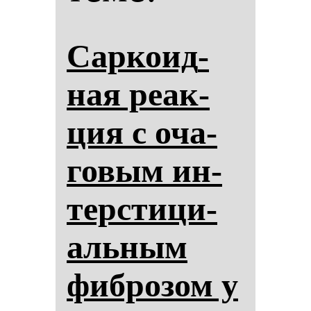
Сар­ко­ид­
ная ре­ак­
ция с оча­
го­вым ин­
тер­сти­ци­
аль­ным
фиб­ро­зом у