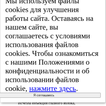
Мы используем файлы
Пациент был госпитализирован в Санкт-
cооkies для улучшения
Петербургский НИИ
фтизиопульмонологии Минздрава России,
работы сайта. Оставаясь на
где проведена терапия
глюкокортикостероидами (ГКС)
нашем сайте, вы
субконъюнктивально и в инстилляциях, с
положительной динамикой: исчезла
соглашаетесь с условиями
инъекция глазного яблока, гранулемы
полностью регрессировали, отек радужки
использования файлов
исчез, ее цвет восстановился
(рис. 8)
. При
выписке пациенту рекомендованы
cооkies. Чтобы ознакомиться
консультация пульмонолога по месту
жительства, проведение спирографии,
с нашими Положениями о
курсы плазмафереза и прием витамина Е.
По результатам консультации
конфиденциальности и об
пульмонолога по месту жительства
системная терапия не назначалась.
использовании файлов
cookie,
нажмите здесь
.
Рис.
8 Положительная динамика на
фоне лечения ГКС.
Я соглашаюсь
Исчезла инъекция глазного яблока,