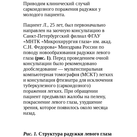
Приводим клинический случай
саркоидозного поражения радужки у
молодого пациента.
Пациент
Л.
, 25 лет, был первоначально
направлен на заочную консультацию в
Санкт-Петербургский филиал ФГАУ
«МНТК «Микрохирургия глаза» им. акад.
С.Н. Федорова» Минздрава России по
поводу новообразования радужки левого
глаза
(рис. 1)
. Перед проведением очной
консультации было рекомендовано
дообследование — мультиспиральная
компьютерная томография (МСКТ) легких
и консультация фтизиатра для исключения
туберкулезного (саркоидозного)
поражения легких. При обращении
пациент предъявлял жалобы на пелену,
покраснение левого глаза, ухудшение
зрения, которое появилось около месяца
назад.
Рис. 1.
Структура радужки левого глаза