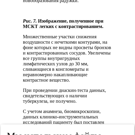
новообразования радужки.
Рис. 7.
Изображение, полученное при
МСКТ легких с контрастированием.
Множественные участки снижения
воздушности с нечеткими контурами, на
фоне которых не видны просветы бронхов
и контрастированных сосудов. Увеличены
все группы внутригрудных
лимфатических узлов до 30 мм,
сливающиеся в конгломераты и
неравномерно накапливающие
контрастное вещество.
При проведении диаскин-теста данных,
свидетельствующих о наличии
туберкулеза, не получено.
С учетом анамнеза, биомикроскопии,
данных клинико-инструментальных
исследований пациенту был поставлен
диагноз — гранулема радужки
саркоидозной этиологии.