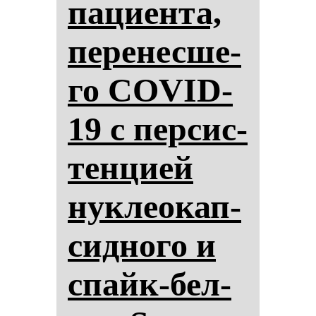
па­ци­ен­та,
пе­ре­нес­ше­
го COVID-
19 с пер­сис­
тен­ци­ей
нук­ле­окап­
сид­но­го и
спайк-бел­