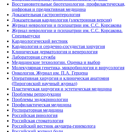
Восстановительные биотехнологии, профилактическая,
цифровая и предиктивная медицина
Доказательная гастроэнтерология
Доказательная кардиология (электронная версия)
Журнал неврологии и психиатрии им. С.С. Корсакова
Журнал неврологии и психиатрии им. С.С. Корсакова.
Спецвыпуски
Кардиологический вестник
Кардиология и сердечно-сосудистая хирургия
Клиническая дерматология и венерология
Лабораторная служба
Медицинские технологии. Оценка и выбор
Молекулярная генетика, микробиология и вирусология
Онкология. Журнал им. П.А. Герцена
Оперативная хирургия и клиническая анатомия
(Пироговский научный журнал)
Пластическая хирургия и эстетическая медицина
Проблемы репродукции
Проблемы эндокринологии
Профилактическая медицина
Респираторная медицина
Российская ринология
Российская стоматология
Российский вестник акушера-гинеколога
Российский журнал боли