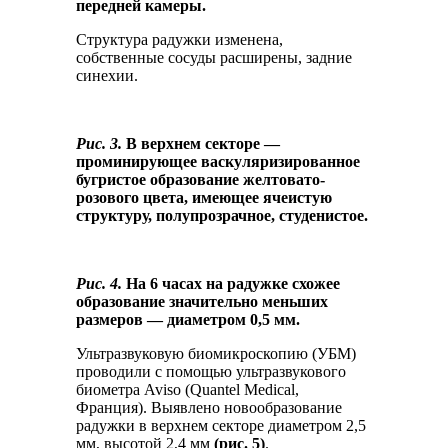
передней камеры.
Структура радужки изменена,
собственные сосуды расширены, задние
синехии.
Рис. 3.
В верхнем секторе —
проминирующее васкуляризированное
бугристое образование желтовато-
розового цвета, имеющее ячеистую
структуру, полупрозрачное, студенистое.
Рис. 4.
На 6 часах на радужке схожее
образование значительно меньших
размеров — диаметром 0,5 мм.
Ультразвуковую биомикроскопию (УБМ)
проводили с помощью ультразвукового
биометра Aviso (Quantel Medical,
Франция). Выявлено новообразование
радужки в верхнем секторе диаметром 2,5
мм, высотой 2,4 мм
(рис. 5)
.