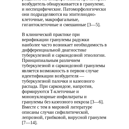
возбудитель обнаруживается в гранулеме,
и неспецифические. Патоморфологически
они подразделяются на эпителиодно-
клеточные, макрофагальные,
гигантоклеточные и смешанные [3—5].
В клинической практике при
верификации гранулемы радужки
наиболее часто возникает необходимость в
дифференциальной диагностике
туберкулезной и саркоидозной этиологии.
Принципиальным различием
туберкулезной и саркоидозной гранулемы
является возможность в первом случае
идентификации возбудителя —
туберкулезной палочки и казеозного
распада. При саркоидозе, напротив,
формируются T-клеточные и
мононуклеарные инфильтраты и
гранулемы без казеозного некроза [3—6].
Вместе с тем в мировой литературе
описаны случаи сифилитической,
лепрозной, грибковой, вирусной гранулем
[7—14].