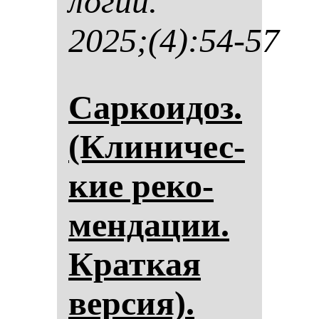
ло­гии.
2025;(4):54-57
Сар­ко­идоз.
(Кли­ни­чес­
кие ре­ко­
мен­да­ции.
Крат­кая
вер­сия).