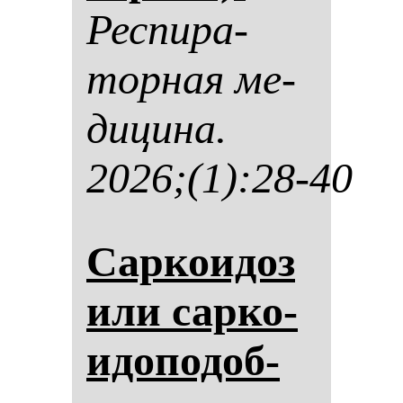
Рес­пи­ра­
тор­ная ме­
ди­ци­на.
2026;(1):28-40
Сар­ко­идоз
или сар­ко­
идо­по­доб­