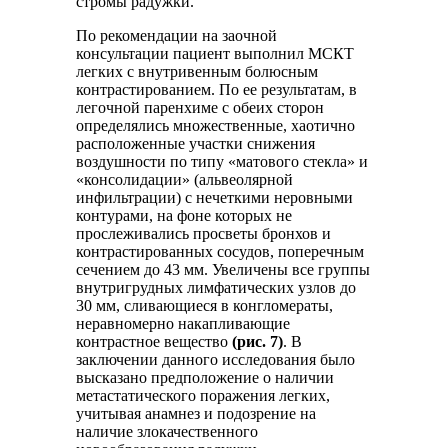
стромы радужки.
По рекомендации на заочной
консультации пациент выполнил МСКТ
легких с внутривенным болюсным
контрастированием. По ее результатам, в
легочной паренхиме с обеих сторон
определялись множественные, хаотично
расположенные участки снижения
воздушности по типу «матового стекла» и
«консолидации» (альвеолярной
инфильтрации) с нечеткими неровными
контурами, на фоне которых не
прослеживались просветы бронхов и
контрастированных сосудов, поперечным
сечением до 43 мм. Увеличены все группы
внутригрудных лимфатических узлов до
30 мм, сливающиеся в конгломераты,
неравномерно накапливающие
контрастное вещество
(рис. 7)
. В
заключении данного исследования было
высказано предположение о наличии
метастатического поражения легких,
учитывая анамнез и подозрение на
наличие злокачественного