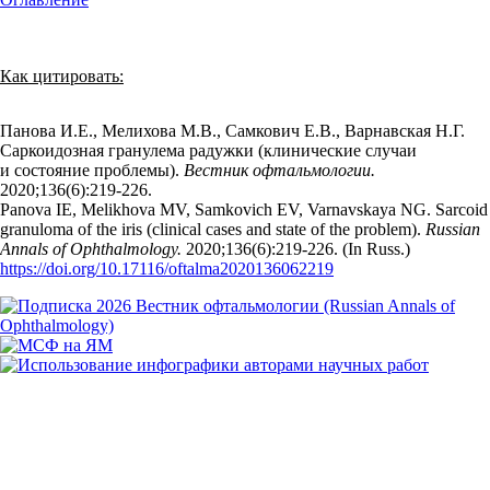
Как цитировать:
Панова И.Е., Мелихова М.В., Самкович Е.В., Варнавская Н.Г.
Саркоидозная гранулема радужки (клинические случаи
и состояние проблемы).
Вестник офтальмологии.
2020;136(6):219‑226.
Panova IE, Melikhova MV, Samkovich EV, Varnavskaya NG. Sarcoid
granuloma of the iris (clinical cases and state of the problem).
Russian
Annals of Ophthalmology.
2020;136(6):219‑226. (In Russ.)
https://doi.org/10.17116/oftalma2020136062219