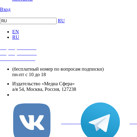
Вход
RU
EN
RU
+7 (495) 482-4118
+7 (495) 482-4329
+8 800 250-18-12
(бесплатный номер по вопросам подписки)
пн-пт с 10 до 18
Издательство «Медиа Сфера»
а/я 54, Москва, Россия, 127238
info@mediasphera.ru
вКонтакте
Tel