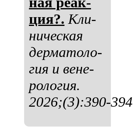
ная ре­ак­
ция?.
Кли­
ни­чес­кая
дер­ма­то­ло­
гия и ве­не­
ро­ло­гия.
2026;(3):390-394