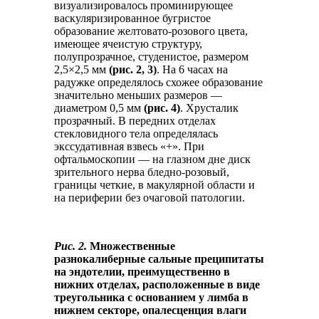
визуализировалось проминирующее
васкуляризированное бугристое
образование желтовато-розового цвета,
имеющее ячеистую структуру,
полупрозрачное, студенистое, размером
2,5×2,5 мм
(рис. 2, 3)
. На 6 часах на
радужке определялось схожее образование
значительно меньших размеров —
диаметром 0,5 мм
(рис. 4)
. Хрусталик
прозрачный. В передних отделах
стекловидного тела определялась
экссудативная взвесь «+». При
офтальмоскопии — на глазном дне диск
зрительного нерва бледно-розовый,
границы четкие, в макулярной области и
на периферии без очаговой патологии.
Рис. 2.
Множественные
разнокалиберные сальные преципитаты
на эндотелии, преимущественно в
нижних отделах, расположенные в виде
треугольника с основанием у лимба в
нижнем секторе, опалесценция влаги