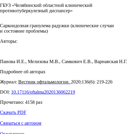
ГБУЗ «Челябинский областной клинический
противотуберкулезный диспансер»
Саркоидозная гранулема радужки (клинические случаи
и состояние проблемы)
Авторы:
Панова И.Е.
,
Мелихова М.В.
,
Самкович Е.В.
,
Варнавская Н.Г.
Подробнее об авторах
Журнал:
Вестник офтальмологии.
2020;136(6): 219‑226
DOI:
10.17116/oftalma2020136062219
Прочитано:
4158
раз
Скачать PDF
Связаться с автором
Оглавление