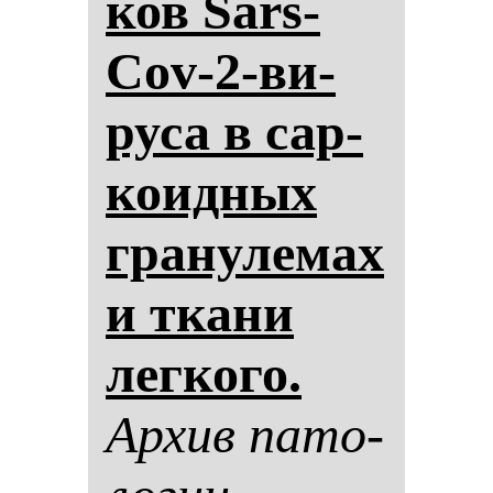
ков Sars-
Cov-2-ви­
ру­са в сар­
ко­ид­ных
гра­ну­ле­мах
и тка­ни
лег­ко­го.
Ар­хив па­то­