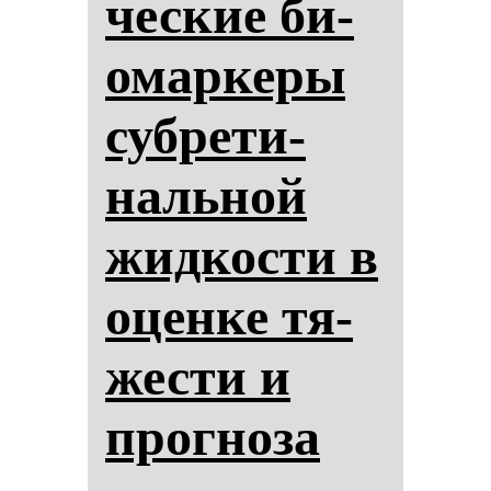
чес­кие би­
омар­ке­ры
суб­ре­ти­
наль­ной
жид­кос­ти в
оцен­ке тя­
жес­ти и
прог­но­за