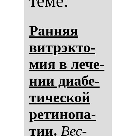
теме:
Ран­няя
вит­рэк­то­
мия в ле­че­
нии ди­абе­
ти­чес­кой
ре­ти­но­па­
тии.
Вес­