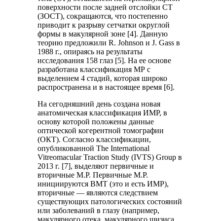
поверхности после задней отслойки СТ
(ЗОСТ), сокращаются, что постепенно
приводит к разрыву сетчатки округлой
формы в макулярной зоне [4]. Данную
теорию предложили R. Johnson и J. Gass в
1988 г., опираясь на результаты
исследования 158 глаз [5]. На ее основе
разработана классификация МР с
выделением 4 стадий, которая широко
распространена и в настоящее время [6].
На сегодняшний день создана новая
анатомическая классификация ИМР, в
основу которой положены данные
оптической когерентной томографии
(ОКТ). Согласно классификации,
опубликованной The International
Vitreomacular Traction Study (IVTS) Group в
2013 г. [7], выделяют первичные и
вторичные М.Р. Первичные М.Р.
инициируются ВМТ (это и есть ИМР),
вторичные — являются следствием
существующих патологических состояний
или заболеваний в глазу (например,
макулярного отека, макулярного шизиса,