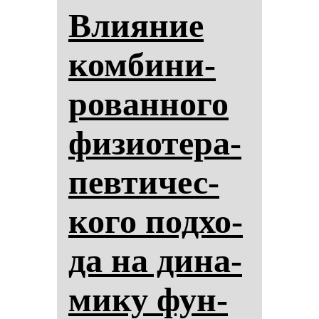
Вли­яние
ком­би­ни­
ро­ван­но­го
фи­зи­оте­ра­
пев­ти­чес­
ко­го под­хо­
да на ди­на­
ми­ку фун­