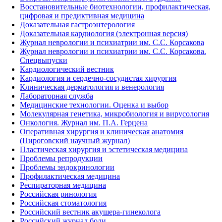
Восстановительные биотехнологии, профилактическая,
цифровая и предиктивная медицина
Доказательная гастроэнтерология
Доказательная кардиология (электронная версия)
Журнал неврологии и психиатрии им. С.С. Корсакова
Журнал неврологии и психиатрии им. С.С. Корсакова.
Спецвыпуски
Кардиологический вестник
Кардиология и сердечно-сосудистая хирургия
Клиническая дерматология и венерология
Лабораторная служба
Медицинские технологии. Оценка и выбор
Молекулярная генетика, микробиология и вирусология
Онкология. Журнал им. П.А. Герцена
Оперативная хирургия и клиническая анатомия
(Пироговский научный журнал)
Пластическая хирургия и эстетическая медицина
Проблемы репродукции
Проблемы эндокринологии
Профилактическая медицина
Респираторная медицина
Российская ринология
Российская стоматология
Российский вестник акушера-гинеколога
Российский журнал боли