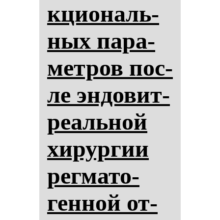
кци­ональ­
ных па­ра­
мет­ров пос­
ле эн­до­вит­
ре­аль­ной
хи­рур­гии
рег­ма­то­
ген­ной от­