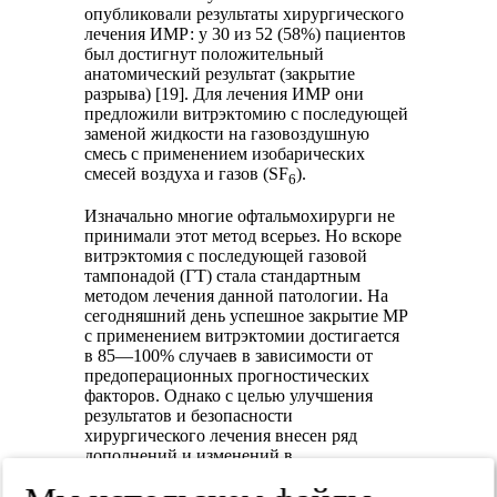
опубликовали результаты хирургического
лечения ИМР: у 30 из 52 (58%) пациентов
был достигнут положительный
анатомический результат (закрытие
разрыва) [19]. Для лечения ИМР они
предложили витрэктомию с последующей
заменой жидкости на газовоздушную
смесь с применением изобарических
смесей воздуха и газов (SF
).
6
Изначально многие офтальмохирурги не
принимали этот метод всерьез. Но вскоре
витрэктомия с последующей газовой
тампонадой (ГТ) стала стандартным
методом лечения данной патологии. На
сегодняшний день успешное закрытие МР
с применением витрэктомии достигается
в 85—100% случаев в зависимости от
предоперационных прогностических
факторов. Однако с целью улучшения
результатов и безопасности
хирургического лечения внесен ряд
дополнений и изменений в
первоначальный метод.