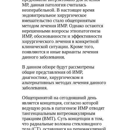
МР, данная патология считалась
неоперабельной. В настоящее время
эндовитреальное хирургическое
вмешательство стало общепринятым
методом лечения ИМР. Однако остаются
нерешенными вопросы этиопатогенеза
ИМР, обоснованности и эффективности
хирургического лечения в конкретной
клинической ситуации. Кроме того,
появляются и иные варианты лечения
данного заболевания.
В данном обзоре будут рассмотрены
общие представления об ИМР,
диагностике, хирургическом и
альтернативных методах лечения данного
заболевания.
Общепринятой на сегодняшний день
является концепция, согласно которой
ведущую роль в патогенезе ИМР отводят
тангенциальным витреомакулярным
тракциям (ВМТ). Суть концепции в том,
что радиальные волокна стекловидного
тела (СТ), оставшиеся на перимакулярной