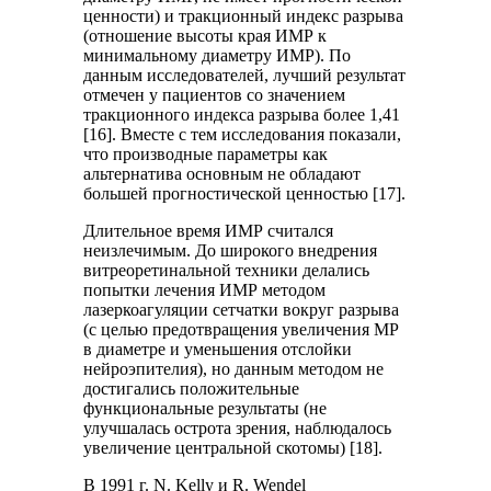
ценности) и тракционный индекс разрыва
(отношение высоты края ИМР к
минимальному диаметру ИМР). По
данным исследователей, лучший результат
отмечен у пациентов со значением
тракционного индекса разрыва более 1,41
[16]. Вместе с тем исследования показали,
что производные параметры как
альтернатива основным не обладают
большей прогностической ценностью [17].
Длительное время ИМР считался
неизлечимым. До широкого внедрения
витреоретинальной техники делались
попытки лечения ИМР методом
лазеркоагуляции сетчатки вокруг разрыва
(с целью предотвращения увеличения МР
в диаметре и уменьшения отслойки
нейроэпителия), но данным методом не
достигались положительные
функциональные результаты (не
улучшалась острота зрения, наблюдалось
увеличение центральной скотомы) [18].
В 1991 г. N. Kelly и R. Wendel