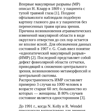
Впервые макулярные разрывы (МР)
описал H. Knapp в 1869 г. у пациента с
тупой травмой глаза [1]. Позднее
офтальмологи наблюдали подобную
картину глазного дна и у пациентов без
перенесенных травм органа зрения.
Причина возникновения атравматических
изменений макулярной области в виде
округлого отверстия до сих пор остается
не вполне ясной. Для обозначения данных
состояний в 1907 г. G. Coats ввел понятие
«идиопатический макулярный разрыв»
(ИМР) [2]. Последний представляет собой
дефект фовеолярной области сетчатки,
приводящий к снижению центрального
зрения, возникновению метаморфопсий и
центральной скотомы.
Распространенность ИМР составляет
примерно 3 случая на 1000 человек в
возрасте старше 60 лет, большинство из
которых — женщины. В 80% случаев
состояние является односторонним [3].
До 1991 г., когда N. Kelly и R. Wendel
предложили витрэктомию для лечения