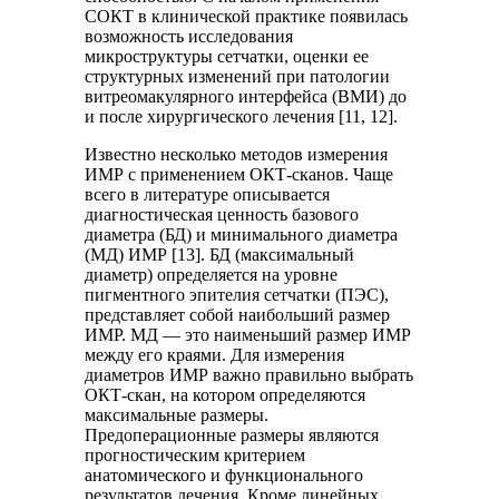
СОКТ в клинической практике появилась
возможность исследования
микроструктуры сетчатки, оценки ее
структурных изменений при патологии
витреомакулярного интерфейса (ВМИ) до
и после хирургического лечения [11, 12].
Известно несколько методов измерения
ИМР с применением ОКТ-сканов. Чаще
всего в литературе описывается
диагностическая ценность базового
диаметра (БД) и минимального диаметра
(МД) ИМР [13]. БД (максимальный
диаметр) определяется на уровне
пигментного эпителия сетчатки (ПЭС),
представляет собой наибольший размер
ИМР. МД — это наименьший размер ИМР
между его краями. Для измерения
диаметров ИМР важно правильно выбрать
ОКТ-скан, на котором определяются
максимальные размеры.
Предоперационные размеры являются
прогностическим критерием
анатомического и функционального
результатов лечения. Кроме линейных