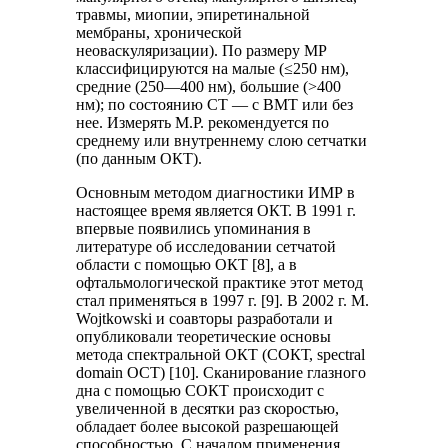
травмы, миопии, эпиретинальной
мембраны, хронической
неоваскуляризации). По размеру МР
классифицируются на малые (≤250 нм),
средние (250—400 нм), большие (>400
нм); по состоянию СТ — с ВМТ или без
нее. Измерять М.Р. рекомендуется по
среднему или внутреннему слою сетчатки
(по данным ОКТ).
Основным методом диагностики ИМР в
настоящее время является ОКТ. В 1991 г.
впервые появились упоминания в
литературе об исследовании сетчатой
области с помощью ОКТ [8], а в
офтальмологической практике этот метод
стал применяться в 1997 г. [9]. В 2002 г. M.
Wojtkowski и соавторы разработали и
опубликовали теоретические основы
метода спектральной ОКТ (СОКТ, spectral
domain OCT) [10]. Сканирование глазного
дна с помощью СОКТ происходит с
увеличенной в десятки раз скоростью,
обладает более высокой разрешающей
способностью. С началом применения