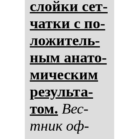
слой­ки сет­
чат­ки с по­
ло­жи­тель­
ным ана­то­
ми­чес­ким
ре­зуль­та­
том.
Вес­
тник оф­