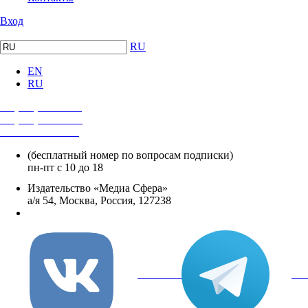
Вход
RU
EN
RU
+7 (495) 482-4118
+7 (495) 482-4329
+8 800 250-18-12
(бесплатный номер по вопросам подписки)
пн-пт с 10 до 18
Издательство «Медиа Сфера»
а/я 54, Москва, Россия, 127238
info@mediasphera.ru
вКонтакте
Tel