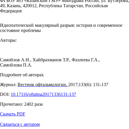
ФГБОУ ВО «Казанский ГМУ» Минздрава России, ул. Бутлерова,
49, Казань, 420012, Республика Татарстан, Российская
Федерация
Идиопатический макулярный разрыв: история и современное
состояние проблемы
Авторы:
Самойлов А.Н.
,
Хайбрахманов Т.Р.
,
Фазлеева Г.А.
,
Самойлова П.А.
Подробнее об авторах
Журнал:
Вестник офтальмологии.
2017;133(6): 131‑137
DOI:
10.17116/oftalma20171336131-137
Прочитано:
2402
раза
Скачать PDF
Связаться с автором