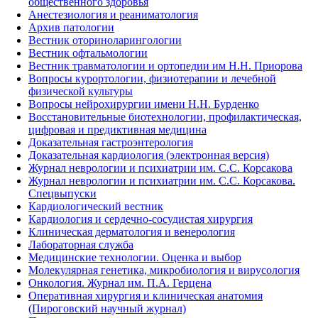
общественного здоровья
Анестезиология и реаниматология
Архив патологии
Вестник оториноларингологии
Вестник офтальмологии
Вестник травматологии и ортопедии им Н.Н. Приорова
Вопросы курортологии, физиотерапии и лечебной
физической культуры
Вопросы нейрохирургии имени Н.Н. Бурденко
Восстановительные биотехнологии, профилактическая,
цифровая и предиктивная медицина
Доказательная гастроэнтерология
Доказательная кардиология (электронная версия)
Журнал неврологии и психиатрии им. С.С. Корсакова
Журнал неврологии и психиатрии им. С.С. Корсакова.
Спецвыпуски
Кардиологический вестник
Кардиология и сердечно-сосудистая хирургия
Клиническая дерматология и венерология
Лабораторная служба
Медицинские технологии. Оценка и выбор
Молекулярная генетика, микробиология и вирусология
Онкология. Журнал им. П.А. Герцена
Оперативная хирургия и клиническая анатомия
(Пироговский научный журнал)