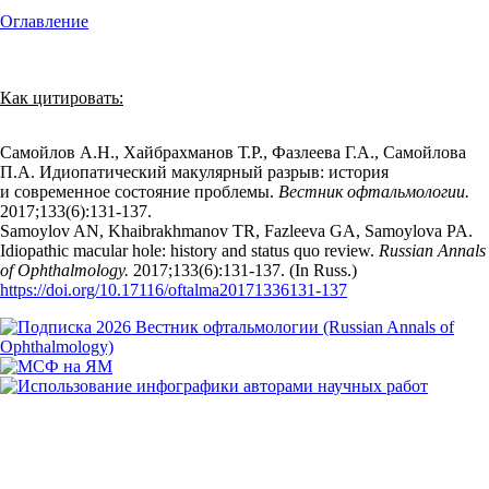
Оглавление
Как цитировать:
Самойлов А.Н., Хайбрахманов Т.Р., Фазлеева Г.А., Самойлова
П.А. Идиопатический макулярный разрыв: история
и современное состояние проблемы.
Вестник офтальмологии.
2017;133(6):131‑137.
Samoylov AN, Khaibrakhmanov TR, Fazleeva GA, Samoylova PA.
Idiopathic macular hole: history and status quo review.
Russian Annals
of Ophthalmology.
2017;133(6):131‑137. (In Russ.)
https://doi.org/10.17116/oftalma20171336131-137