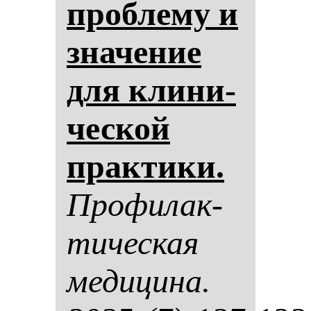
проб­ле­му и
зна­че­ние
для кли­ни­
чес­кой
прак­ти­ки.
Про­фи­лак­
ти­чес­кая
ме­ди­ци­на.