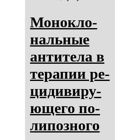
Мо­нок­ло­
наль­ные
ан­ти­те­ла в
те­ра­пии ре­
ци­ди­ви­ру­
юще­го по­
ли­поз­но­го