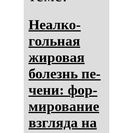
Неал­ко­
голь­ная
жи­ро­вая
бо­лезнь пе­
че­ни: фор­
ми­ро­ва­ние
взгля­да на