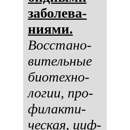
за­бо­ле­ва­
ни­ями.
Вос­ста­но­
ви­тель­ные
би­отех­но­
ло­гии, про­
фи­лак­ти­
чес­кая, циф­