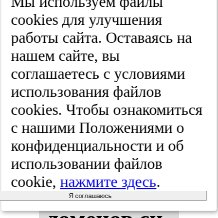
Мы используем файлы
ной ве­ны.
cооkies для улучшения
Фле­бо­ло­гия.
работы сайта. Оставаясь на
нашем сайте, вы
2025;(3):164-178
соглашаетесь с условиями
использования файлов
Вли­яние
cооkies. Чтобы ознакомиться
с нашими Положениями о
воз­рас­та и
конфиденциальности и об
по­ла на
использовании файлов
cookie,
нажмите здесь
.
зна­че­ния
Я соглашаюсь