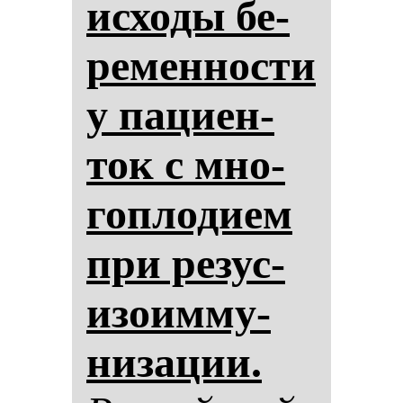
ис­хо­ды бе­
ре­мен­нос­ти
у па­ци­ен­
ток с мно­
гоп­ло­ди­ем
при ре­зус-
изо­им­му­
ни­за­ции.