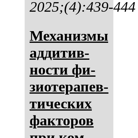
2025;(4):439-444
Ме­ха­низ­мы
ад­ди­тив­
нос­ти фи­
зи­оте­ра­пев­
ти­чес­ких
фак­то­ров
при ком­