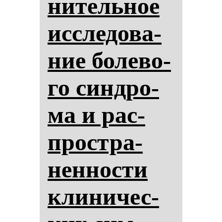
ни­тель­ное
ис­сле­до­ва­
ние бо­ле­во­
го син­дро­
ма и рас­
простра­
нен­нос­ти
кли­ни­чес­