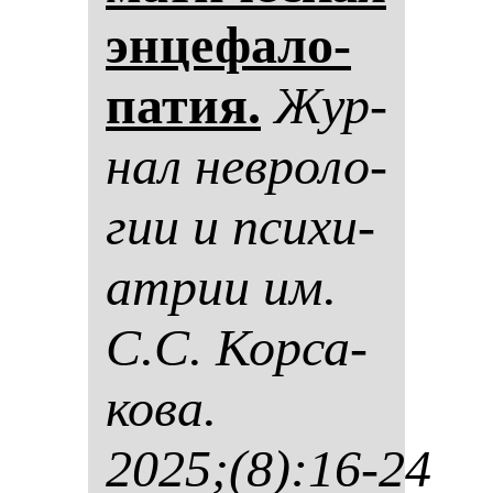
эн­це­фа­ло­
па­тия.
Жур­
нал нев­ро­ло­
гии и пси­хи­
ат­рии им.
С.С. Кор­са­
ко­ва.
2025;(8):16-24