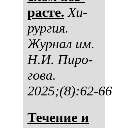
рас­те.
Хи­
рур­гия.
Жур­нал им.
Н.И. Пи­ро­
го­ва.
2025;(8):62-66
Те­че­ние и