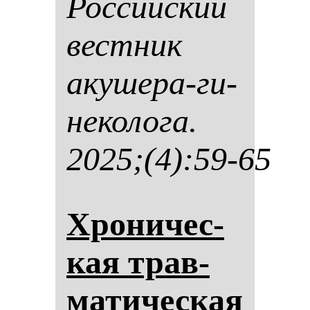
Рос­сий­ский
вес­тник
аку­ше­ра-ги­
не­ко­ло­га.
2025;(4):59-65
Хро­ни­чес­
кая трав­
ма­ти­чес­кая