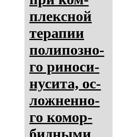
плексной
те­ра­пии
по­ли­поз­но­
го ри­но­си­
ну­си­та, ос­
лож­нен­но­
го ко­мор­
бид­ны­ми