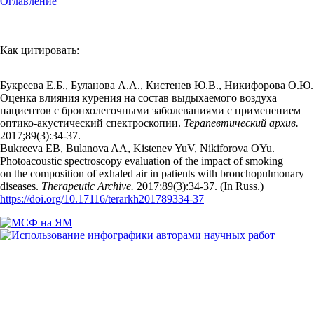
Оглавление
Как цитировать:
Букреева Е.Б., Буланова А.А., Кистенев Ю.В., Никифорова О.Ю.
Оценка влияния курения на состав выдыхаемого воздуха
пациентов с бронхолегочными заболеваниями с применением
оптико-акустический спектроскопии.
Терапевтический архив.
2017;89(3):34‑37.
Bukreeva EB, Bulanova AA, Kistenev YuV, Nikiforova OYu.
Photoacoustic spectroscopy evaluation of the impact of smoking
on the composition of exhaled air in patients with bronchopulmonary
diseases.
Therapeutic Archive.
2017;89(3):34‑37. (In Russ.)
https://doi.org/10.17116/terarkh201789334-37