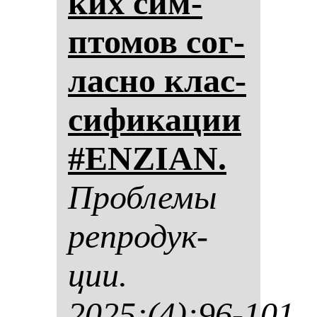
ких сим­
пто­мов сог­
лас­но клас­
си­фи­ка­ции
#ENZIAN.
Проб­ле­мы
реп­ро­дук­
ции.
2025;(4):96-101