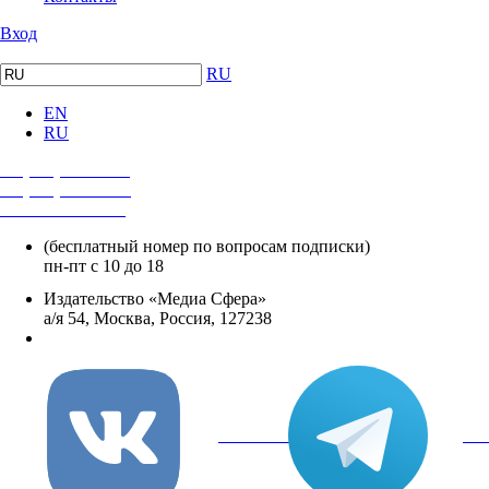
Вход
RU
EN
RU
+7 (495) 482-4118
+7 (495) 482-4329
+8 800 250-18-12
(бесплатный номер по вопросам подписки)
пн-пт с 10 до 18
Издательство «Медиа Сфера»
а/я 54, Москва, Россия, 127238
info@mediasphera.ru
вКонтакте
Tel