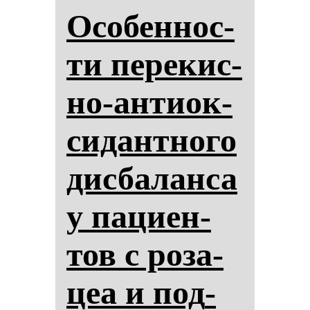
Осо­бен­нос­
ти пе­ре­кис­
но-ан­ти­ок­
си­дан­тно­го
дис­ба­лан­са
у па­ци­ен­
тов с ро­за­
цеа и под­