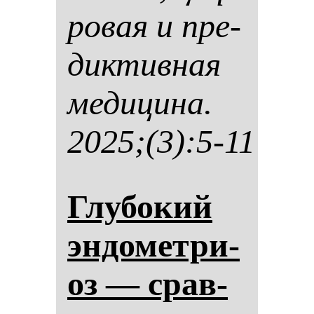
ро­вая и пре­
дик­тив­ная
ме­ди­ци­на.
2025;(3):5-11
Глу­бо­кий
эн­до­мет­ри­
оз — срав­