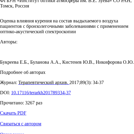
ФГБУН «Институт оптики атмосферы им. В.Е. Зуева» СО РАН,
Томск, Россия
Оценка влияния курения на состав выдыхаемого воздуха
пациентов с бронхолегочными заболеваниями с применением
оптико-акустический спектроскопии
Авторы:
Букреева Е.Б.
,
Буланова А.А.
,
Кистенев Ю.В.
,
Никифорова О.Ю.
Подробнее об авторах
Журнал:
Терапевтический архив.
2017;89(3): 34‑37
DOI:
10.17116/terarkh201789334-37
Прочитано:
3267
раз
Скачать PDF
Связаться с автором