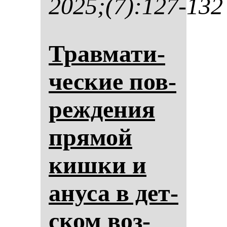
2025;(7):127-132
Трав­ма­ти­
чес­кие пов­
реж­де­ния
пря­мой
киш­ки и
ану­са в дет­
ском воз­