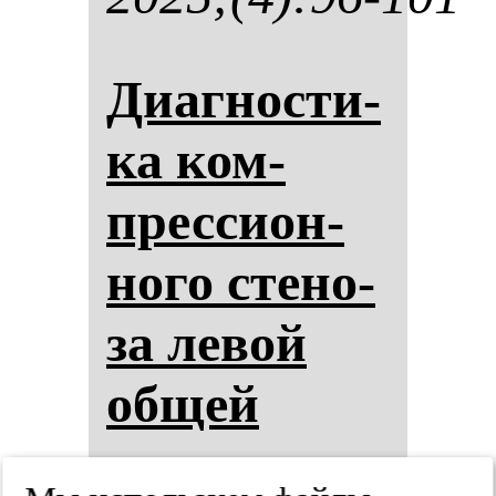
Диаг­нос­ти­
ка ком­
прес­си­он­
но­го сте­но­
за ле­вой
об­щей
подвздош­