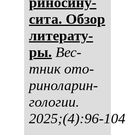
ри­но­си­ну­
си­та. Об­зор
ли­те­ра­ту­
ры.
Вес­
тник ото­
ри­но­ла­рин­
го­ло­гии.
2025;(4):96-104