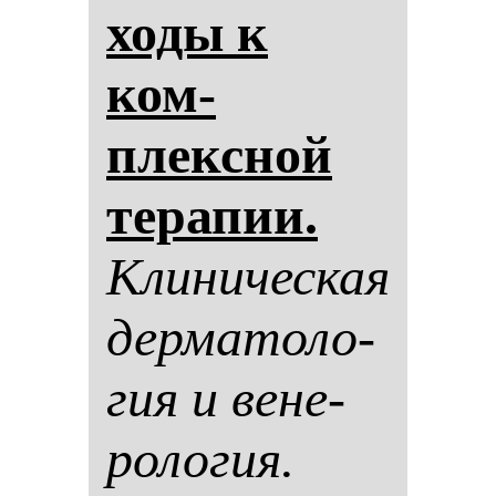
хо­ды к
ком­
плексной
те­ра­пии.
Кли­ни­чес­кая
дер­ма­то­ло­
гия и ве­не­
ро­ло­гия.