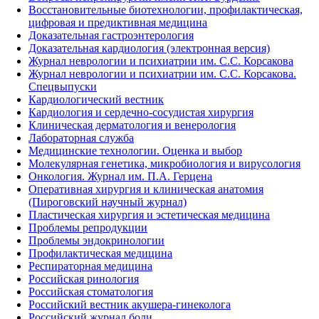
Восстановительные биотехнологии, профилактическая,
цифровая и предиктивная медицина
Доказательная гастроэнтерология
Доказательная кардиология (электронная версия)
Журнал неврологии и психиатрии им. С.С. Корсакова
Журнал неврологии и психиатрии им. С.С. Корсакова.
Спецвыпуски
Кардиологический вестник
Кардиология и сердечно-сосудистая хирургия
Клиническая дерматология и венерология
Лабораторная служба
Медицинские технологии. Оценка и выбор
Молекулярная генетика, микробиология и вирусология
Онкология. Журнал им. П.А. Герцена
Оперативная хирургия и клиническая анатомия
(Пироговский научный журнал)
Пластическая хирургия и эстетическая медицина
Проблемы репродукции
Проблемы эндокринологии
Профилактическая медицина
Респираторная медицина
Российская ринология
Российская стоматология
Российский вестник акушера-гинеколога
Российский журнал боли