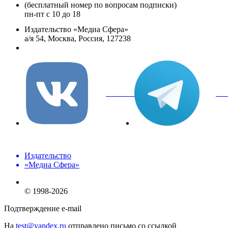
(бесплатный номер по вопросам подписки)
пн-пт с 10 до 18
Издательство «Медиа Сфера»
а/я 54, Москва, Россия, 127238
info@mediasphera.ru
вКонтакте
Tel
Издательство
«Медиа Сфера»
© 1998-2026
Подтверждение e-mail
На
test@yandex.ru
отправлено письмо со ссылкой