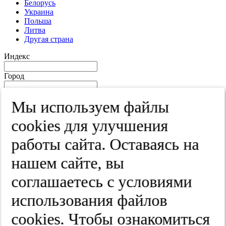
Белорусь
Украина
Польша
Литва
Другая страна
Индекс
Город
Край
Мы используем файлы
Улица
cооkies для улучшения
Дом
работы сайта. Оставаясь на
Квартира
нашем сайте, вы
Название юридического лица
соглашаетесь с условиями
ИНН
использования файлов
КПП
cооkies. Чтобы ознакомиться