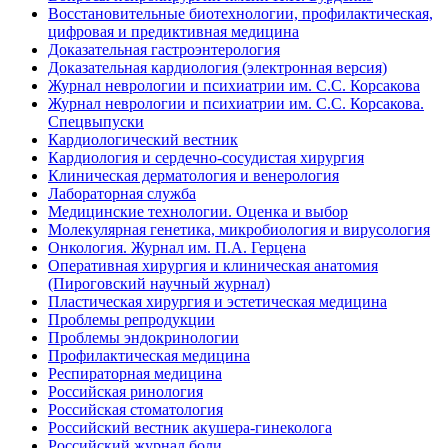
Восстановительные биотехнологии, профилактическая,
цифровая и предиктивная медицина
Доказательная гастроэнтерология
Доказательная кардиология (электронная версия)
Журнал неврологии и психиатрии им. С.С. Корсакова
Журнал неврологии и психиатрии им. С.С. Корсакова.
Спецвыпуски
Кардиологический вестник
Кардиология и сердечно-сосудистая хирургия
Клиническая дерматология и венерология
Лабораторная служба
Медицинские технологии. Оценка и выбор
Молекулярная генетика, микробиология и вирусология
Онкология. Журнал им. П.А. Герцена
Оперативная хирургия и клиническая анатомия
(Пироговский научный журнал)
Пластическая хирургия и эстетическая медицина
Проблемы репродукции
Проблемы эндокринологии
Профилактическая медицина
Респираторная медицина
Российская ринология
Российская стоматология
Российский вестник акушера-гинеколога
Российский журнал боли