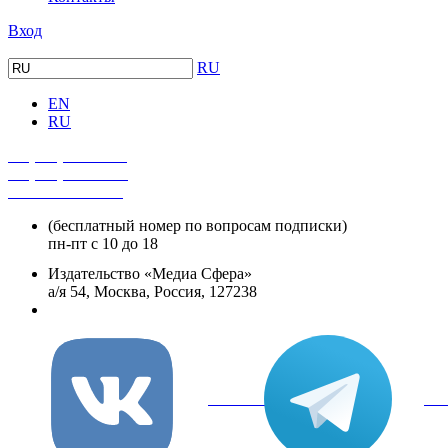
Вход
RU
EN
RU
+7 (495) 482-4118
+7 (495) 482-4329
+8 800 250-18-12
(бесплатный номер по вопросам подписки)
пн-пт с 10 до 18
Издательство «Медиа Сфера»
а/я 54, Москва, Россия, 127238
info@mediasphera.ru
вКонтакте
Tel