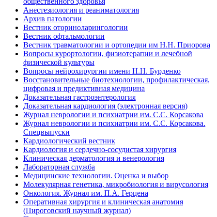
общественного здоровья
Анестезиология и реаниматология
Архив патологии
Вестник оториноларингологии
Вестник офтальмологии
Вестник травматологии и ортопедии им Н.Н. Приорова
Вопросы курортологии, физиотерапии и лечебной
физической культуры
Вопросы нейрохирургии имени Н.Н. Бурденко
Восстановительные биотехнологии, профилактическая,
цифровая и предиктивная медицина
Доказательная гастроэнтерология
Доказательная кардиология (электронная версия)
Журнал неврологии и психиатрии им. С.С. Корсакова
Журнал неврологии и психиатрии им. С.С. Корсакова.
Спецвыпуски
Кардиологический вестник
Кардиология и сердечно-сосудистая хирургия
Клиническая дерматология и венерология
Лабораторная служба
Медицинские технологии. Оценка и выбор
Молекулярная генетика, микробиология и вирусология
Онкология. Журнал им. П.А. Герцена
Оперативная хирургия и клиническая анатомия
(Пироговский научный журнал)