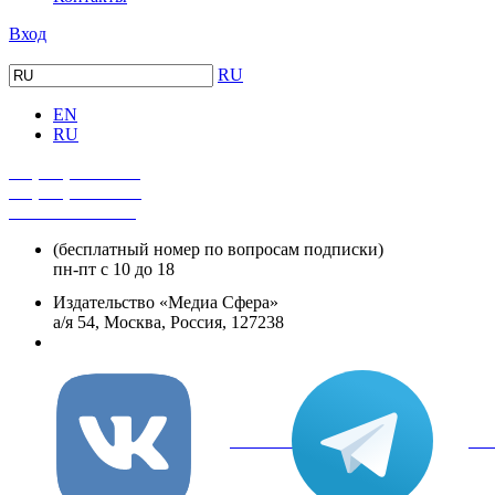
Вход
RU
EN
RU
+7 (495) 482-4118
+7 (495) 482-4329
+8 800 250-18-12
(бесплатный номер по вопросам подписки)
пн-пт с 10 до 18
Издательство «Медиа Сфера»
а/я 54, Москва, Россия, 127238
info@mediasphera.ru
вКонтакте
Tel