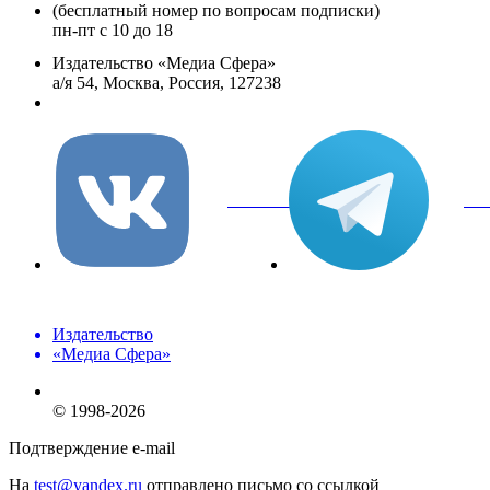
(бесплатный номер по вопросам подписки)
пн-пт с 10 до 18
Издательство «Медиа Сфера»
а/я 54, Москва, Россия, 127238
info@mediasphera.ru
вКонтакте
Tel
Издательство
«Медиа Сфера»
© 1998-2026
Подтверждение e-mail
На
test@yandex.ru
отправлено письмо со ссылкой