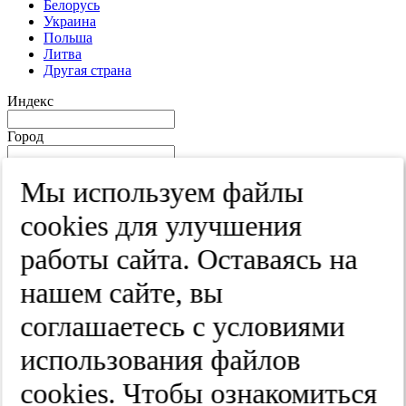
Белорусь
Украина
Польша
Литва
Другая страна
Индекс
Город
Край
Мы используем файлы
Улица
cооkies для улучшения
Дом
работы сайта. Оставаясь на
Квартира
нашем сайте, вы
Название юридического лица
соглашаетесь с условиями
ИНН
использования файлов
КПП
cооkies. Чтобы ознакомиться