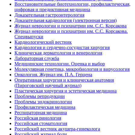
Восстановительные биотехнологии, профилактическая,
цифровая и предиктивная медицина
Доказательная гастроэнтерология
Доказательная кардиология (электронная версия)
Журнал неврологии и психиатрии им. С.С. Корсакова
Журнал неврологии и психиатрии им. С.С. Корсакова.
Спецвыпуски
Кардиологический вестник
Кардиология и сердечно-сосудистая хирургия
Клиническая дерматология и венерология
Лабораторная служба
Медицинские технологии. Оценка и выбор
Молекулярная генетика, микробиология и вирусология
Онкология. Журнал им. П.А. Герцена
Оперативная хирургия и клиническая анатомия
(Пироговский научный журнал)
Пластическая хирургия и эстетическая медицина
Проблемы репродукции
Проблемы эндокринологии
Профилактическая медицина
Респираторная медицина
Российская ринология
Российская стоматология
Российский вестник акушера-гинеколога
Российский журнал боли