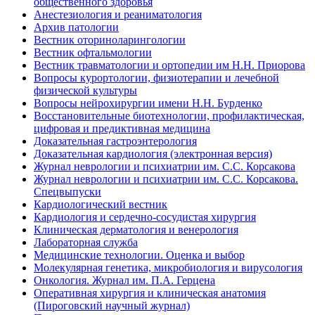
общественного здоровья
Анестезиология и реаниматология
Архив патологии
Вестник оториноларингологии
Вестник офтальмологии
Вестник травматологии и ортопедии им Н.Н. Приорова
Вопросы курортологии, физиотерапии и лечебной
физической культуры
Вопросы нейрохирургии имени Н.Н. Бурденко
Восстановительные биотехнологии, профилактическая,
цифровая и предиктивная медицина
Доказательная гастроэнтерология
Доказательная кардиология (электронная версия)
Журнал неврологии и психиатрии им. С.С. Корсакова
Журнал неврологии и психиатрии им. С.С. Корсакова.
Спецвыпуски
Кардиологический вестник
Кардиология и сердечно-сосудистая хирургия
Клиническая дерматология и венерология
Лабораторная служба
Медицинские технологии. Оценка и выбор
Молекулярная генетика, микробиология и вирусология
Онкология. Журнал им. П.А. Герцена
Оперативная хирургия и клиническая анатомия
(Пироговский научный журнал)