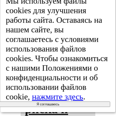
Мы используем файлы
cооkies для улучшения
гия и сер­
работы сайта. Оставаясь на
деч­но-со­су­
нашем сайте, вы
соглашаетесь с условиями
дис­тая хи­
использования файлов
рур­гия.
cооkies. Чтобы ознакомиться
с нашими Положениями о
2025;(6):719-722
конфиденциальности и об
использовании файлов
Фак­то­ры
cookie,
нажмите здесь
.
рис­ка и
Я соглашаюсь