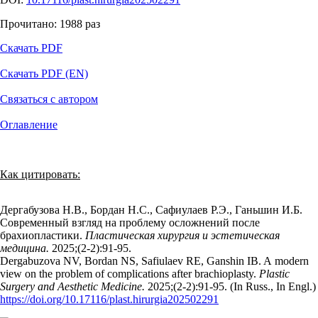
Прочитано:
1988
раз
Скачать PDF
Скачать PDF (EN)
Связаться с автором
Оглавление
Как цитировать:
Дергабузова Н.В., Бордан Н.С., Сафиулаев Р.Э., Ганьшин И.Б.
Современный взгляд на проблему осложнений после
брахиопластики.
Пластическая хирургия и эстетическая
медицина.
2025;(2‑2):91‑95.
Dergabuzova NV, Bordan NS, Safiulaev RE, Ganshin IB. A modern
view on the problem of complications after brachioplasty.
Plastic
Surgery and Aesthetic Medicine.
2025;(2‑2):91‑95. (In Russ., In Engl.)
https://doi.org/10.17116/plast.hirurgia202502291