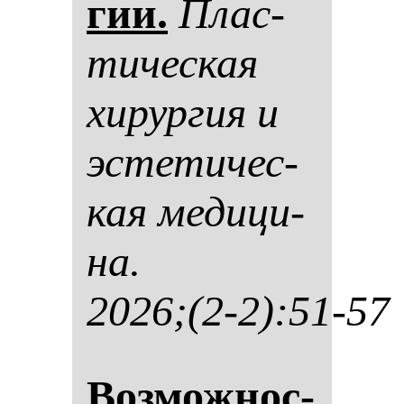
гии.
Плас­
ти­чес­кая
хи­рур­гия и
эс­те­ти­чес­
кая ме­ди­ци­
на.
2026;(2-2):51-57
Воз­мож­нос­