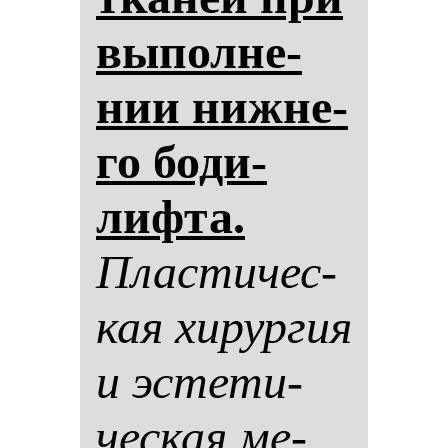
вы­пол­не­
нии ниж­не­
го бо­ди­
лиф­та.
Плас­ти­чес­
кая хи­рур­гия
и эс­те­ти­
чес­кая ме­