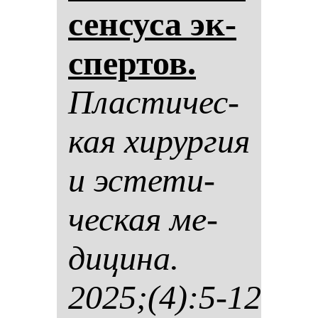
сен­су­са эк­
спер­тов.
Плас­ти­чес­
кая хи­рур­гия
и эс­те­ти­
чес­кая ме­
ди­ци­на.
2025;(4):5-12