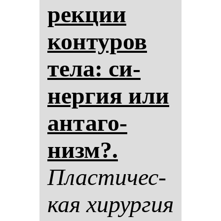
рек­ции
кон­ту­ров
те­ла: си­
нер­гия или
ан­та­го­
низм?.
Плас­ти­чес­
кая хи­рур­гия