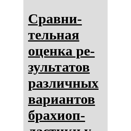
Срав­ни­
тель­ная
оцен­ка ре­
зуль­та­тов
раз­лич­ных
ва­ри­ан­тов
бра­хи­оп­