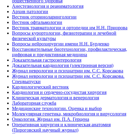
общественного здоровья
Анестезиология и реаниматология
Архив патологии
Вестник оториноларингологии
Вестник офтальмологии
Вестник травматологии и ортопедии им Н.Н. Приорова
Вопросы курортологии, физиотерапии и лечебной
физической культуры
Вопросы нейрохирургии имени Н.Н. Бурденко
Восстановительные биотехнологии, профилактическая,
цифровая и предиктивная медицина
Доказательная гастроэнтерология
Доказательная кардиология (электронная версия)
Журнал неврологии и психиатрии им. С.С. Корсакова
Журнал неврологии и психиатрии им. С.С. Корсакова.
Спецвыпуски
Кардиологический вестник
Кардиология и сердечно-сосудистая хирургия
Клиническая дерматология и венерология
Лабораторная служба
Медицинские технологии. Оценка и выбор
Молекулярная генетика, микробиология и вирусология
Онкология. Журнал им. П.А. Герцена
Оперативная хирургия и клиническая анатомия
(Пироговский научный журнал)