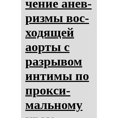
че­ние анев­
риз­мы вос­
хо­дя­щей
аор­ты с
раз­ры­вом
ин­ти­мы по
прок­си­
маль­но­му