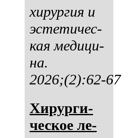
хи­рур­гия и
эс­те­ти­чес­
кая ме­ди­ци­
на.
2026;(2):62-67
Хи­рур­ги­
чес­кое ле­