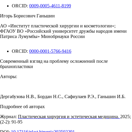
ORCID:
0009-0005-4611-8199
Игорь Борисович Ганьшин
АО «Институт пластической хирургии и косметологии»;
ФГАОУ ВО «Российский университет дружбы народов имени
Патриса Лумумбы» Минобрнауки России
ORCID:
0000-0001-5766-9416
Современный взгляд на проблему осложнений после
брахиопластики
Авторы:
Дергабузова Н.В.
,
Бордан Н.С.
,
Сафиулаев Р.Э.
,
Ганьшин И.Б.
Подробнее об авторах
Журнал:
Пластическая хирургия и эстетическая медицина.
2025;
(2‑2): 91‑95
DOI:
10.17116/plast.hirurgia202502291