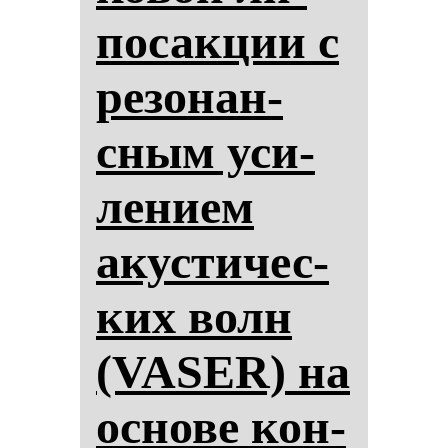
по­сак­ции с
ре­зо­нан­
сным уси­
ле­ни­ем
акус­ти­чес­
ких волн
(VASER) на
ос­но­ве кон­