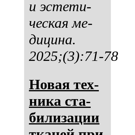
и эс­те­ти­
чес­кая ме­
ди­ци­на.
2025;(3):71-78
Но­вая тех­
ни­ка ста­
би­ли­за­ции
тка­ней при