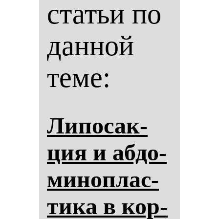
статьи по
данной
теме:
Ли­по­сак­
ция и аб­до­
ми­ноп­лас­
ти­ка в кор­