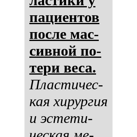
лас­ти­ки у
па­ци­ен­тов
пос­ле мас­
сив­ной по­
те­ри ве­са.
Плас­ти­чес­
кая хи­рур­гия
и эс­те­ти­
чес­кая ме­