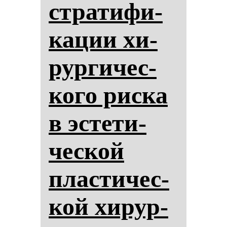
стра­ти­фи­
ка­ции хи­
рур­ги­чес­
ко­го рис­ка
в эс­те­ти­
чес­кой
плас­ти­чес­
кой хи­рур­