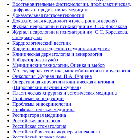
Восстановительные биотехнологии, профилактическая,
цифровая и предиктивная медицина
Доказательная гастроэнтерология
Доказательная кардиология (электронная версия)
Журнал неврологии и психиатрии им. С.С. Корсакова
Журнал неврологии и психиатрии им. С.С. Корсакова.
Спецвыпуски
Кардиологический вестник
Кардиология и сердечно-сосудистая хирургия
Клиническая дерматология и венерология
Лабораторная служба
Медицинские технологии. Оценка и выбор
Молекулярная генетика, микробиология и вирусология
Онкология. Журнал им. П.А. Герцена
Оперативная хирургия и клиническая анатомия
(Пироговский научный журнал)
Пластическая хирургия и эстетическая медицина
Проблемы репродукции
Проблемы эндокринологии
Профилактическая медицина
Респираторная медицина
Российская ринология
Российская стоматология
Российский вестник акушера-гинеколога
Российский журнал боли