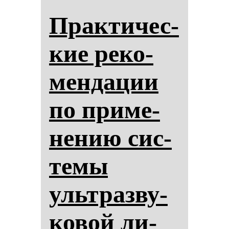
Прак­ти­чес­
кие ре­ко­
мен­да­ции
по при­ме­
не­нию сис­
те­мы
ультраз­ву­
ко­вой ли­