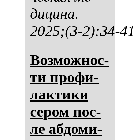
ди­ци­на.
2025;(3-2):34-41
Воз­мож­нос­
ти про­фи­
лак­ти­ки
се­ром пос­
ле аб­до­ми­