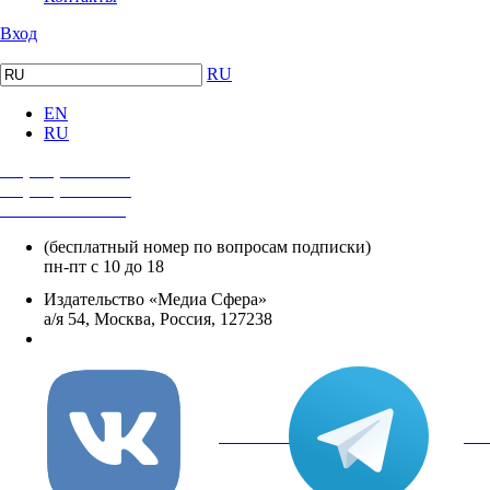
Вход
RU
EN
RU
+7 (495) 482-4118
+7 (495) 482-4329
+8 800 250-18-12
(бесплатный номер по вопросам подписки)
пн-пт с 10 до 18
Издательство «Медиа Сфера»
а/я 54, Москва, Россия, 127238
info@mediasphera.ru
вКонтакте
Tel