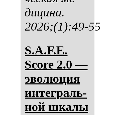
ди­ци­на.
2026;(1):49-55
S.A.F.E.
Score 2.0 —
эво­лю­ция
ин­тег­раль­
ной шка­лы