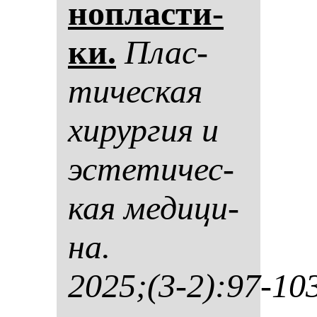
ноп­лас­ти­
ки.
Плас­
ти­чес­кая
хи­рур­гия и
эс­те­ти­чес­
кая ме­ди­ци­
на.
2025;(3-2):97-10