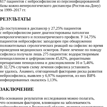
617 пациентов с нейросифилисом из персонифицированной
базы кожно-венерологического диспансера (Ростов-на-Дону)
за 1999–2017 гг.
РЕЗУЛЬТАТЫ
До поступления в диспансер у 27,25% пациентов
с нейросифилисом ранее диагностированы патологии
неврологического и психиатрического профиля. У 14,75%
пациентов нейросифилис заподозрен при обнаружении
положительных серологических реакций на сифилис во время
проведения медицинских осмотров. Ранее лечение по поводу
сифилиса получали лишь 275 пациентов: водорастворимым
пенициллином и цефтриаксоном 45,82%, дюрантными
препаратами пенициллина и доксициклином 16 и 5,46%.
В 32,72% случаев схему лечения сифилиса установить
не удалось. Анамнез, отягощенный факторами риска развития
нейросифилиса, выявлен у 6,97% пациентов, из них ВИЧ-
инфицированных оказалось 1,13%.
ЗАКЛЮЧЕНИЕ
На основании результатов исследования можно полагать,
что основным фактором, влияющим на заболеваемость
нейросифилисом в Ростовской области, является недостаточно