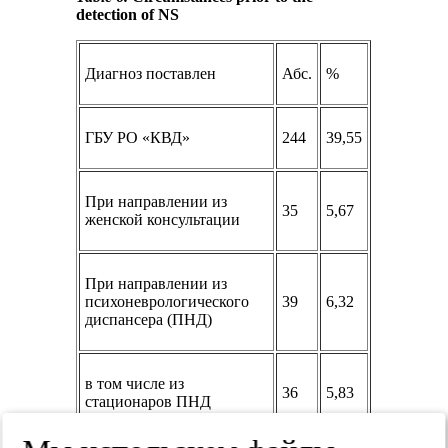
detection of NS
Диагноз поставлен
Абс.
%
ГБУ РО «КВД»
244
39,55
При направлении из
35
5,67
женской консультации
При направлении из
психоневрологического
39
6,32
диспансера (ПНД)
в том числе из
36
5,83
стационаров ПНД