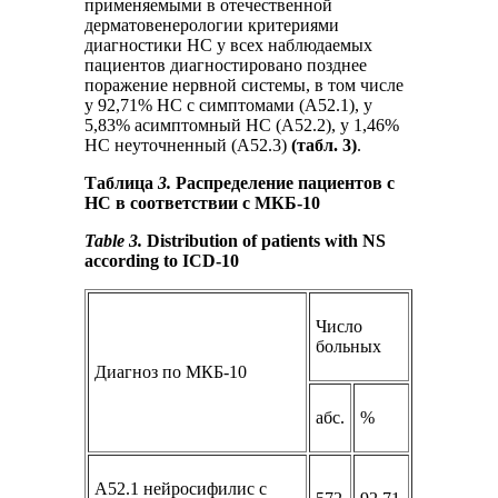
применяемыми в отечественной
дерматовенерологии критериями
диагностики НС у всех наблюдаемых
пациентов диагностировано позднее
поражение нервной системы, в том числе
у 92,71% НС с симптомами (А52.1), у
5,83% асимптомный НС (А52.2), у 1,46%
НС неуточненный (А52.3)
(табл. 3)
.
Таблица
3.
Распределение пациентов с
НС в соответствии с МКБ-10
Table 3.
Distribution of patients with NS
according to ICD-10
Число
больных
Диагноз по МКБ-10
абс.
%
A52.1 нейросифилис с