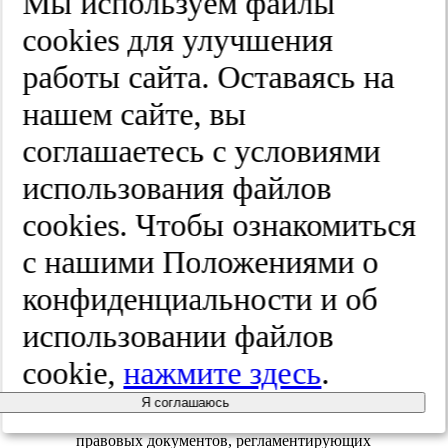
Мы используем файлы
амбулаторно ПНД
3
0,49
cооkies для улучшения
работы сайта. Оставаясь на
По направлению из ЛПУ
208
33,71
других профилей
нашем сайте, вы
соглашаетесь с условиями
Обследование при
использования файлов
предварительном
51
8,27
медосмотре
cооkies. Чтобы ознакомиться
с нашими Положениями о
Обследование при
периодическом
40
6,48
конфиденциальности и об
медосмотре
использовании файлов
Выборка в целом
617
100
cookie,
нажмите здесь
.
Я соглашаюсь
Комплексный анализ нормативно-
правовых документов, регламентирующих