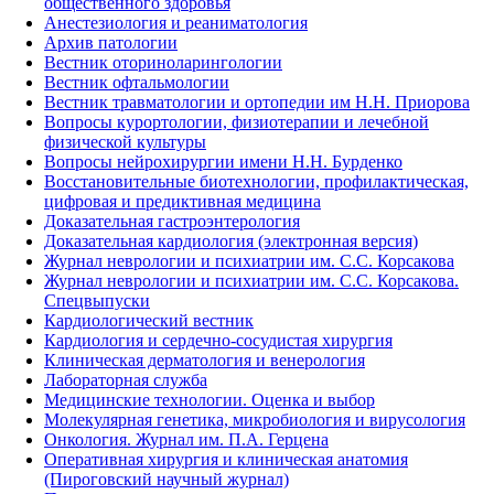
общественного здоровья
Анестезиология и реаниматология
Архив патологии
Вестник оториноларингологии
Вестник офтальмологии
Вестник травматологии и ортопедии им Н.Н. Приорова
Вопросы курортологии, физиотерапии и лечебной
физической культуры
Вопросы нейрохирургии имени Н.Н. Бурденко
Восстановительные биотехнологии, профилактическая,
цифровая и предиктивная медицина
Доказательная гастроэнтерология
Доказательная кардиология (электронная версия)
Журнал неврологии и психиатрии им. С.С. Корсакова
Журнал неврологии и психиатрии им. С.С. Корсакова.
Спецвыпуски
Кардиологический вестник
Кардиология и сердечно-сосудистая хирургия
Клиническая дерматология и венерология
Лабораторная служба
Медицинские технологии. Оценка и выбор
Молекулярная генетика, микробиология и вирусология
Онкология. Журнал им. П.А. Герцена
Оперативная хирургия и клиническая анатомия
(Пироговский научный журнал)