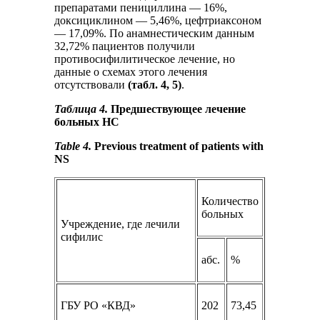
препаратами пенициллина — 16%,
доксициклином — 5,46%, цефтриаксоном
— 17,09%. По анамнестическим данным
32,72% пациентов получили
противосифилитическое лечение, но
данные о схемах этого лечения
отсутствовали
(табл. 4, 5)
.
Таблица 4.
Предшествующее лечение
больных НС
Table 4.
Previous treatment of patients with
NS
Количество
больных
Учреждение, где лечили
сифилис
абс.
%
ГБУ РО «КВД»
202
73,45