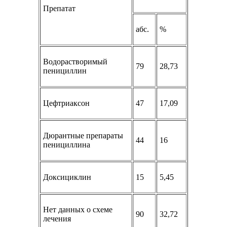
Препатат
абс.
%
Водорастворимый
79
28,73
пенициллин
Цефтриаксон
47
17,09
Дюрантные препараты
44
16
пенициллина
Доксициклин
15
5,45
Нет данных о схеме
90
32,72
лечения