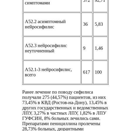
572
92,71
симптомами
A52.2 асимптомный
36
5,83
нейросифилис
A52.3 нейросифилис
9
1,46
неуточненный
A52.1-3 нейросифилис,
617
100
всего
Ранее лечение по поводу сифилиса
получали 275 (44,57%) пациентов, из них
73,45% в КВД (Ростов-на-Дону), 13,45% в
других государственных и ведомственных
ЛПУ, 3,27% в частных ЛПУ, 1,82% в ЛПУ
ГУФСИН, 8% больных лечились сами.
Препаратами пенициллина пролечены
28,73% больных, дюрантными