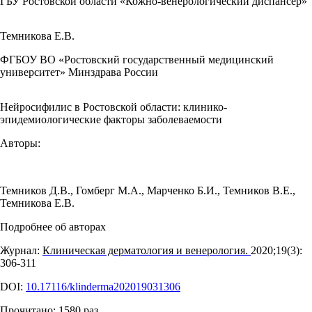
ГБУ Ростовской области «Кожно-венерологический диспансер»
Темникова Е.В.
ФГБОУ ВО «Ростовский государственный медицинский
университет» Минздрава России
Нейросифилис в Ростовской области: клинико-
эпидемиологические факторы заболеваемости
Авторы:
Темников Д.В.
,
Гомберг М.А.
,
Марченко Б.И.
,
Темников В.Е.
,
Темникова Е.В.
Подробнее об авторах
Журнал:
Клиническая дерматология и венерология.
2020;19(3):
306‑311
DOI:
10.17116/klinderma202019031306
Прочитано:
1580
раз