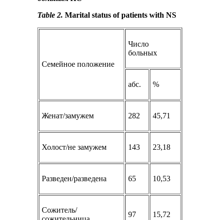
Table 2.
Marital status of patients with NS
Число
больных
Семейное положение
абс.
%
Женат/замужем
282
45,71
Холост/не замужем
143
23,18
Разведен/разведена
65
10,53
Сожитель/
97
15,72
сожительница