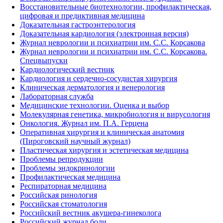
Восстановительные биотехнологии, профилактическая,
цифровая и предиктивная медицина
Доказательная гастроэнтерология
Доказательная кардиология (электронная версия)
Журнал неврологии и психиатрии им. С.С. Корсакова
Журнал неврологии и психиатрии им. С.С. Корсакова.
Спецвыпуски
Кардиологический вестник
Кардиология и сердечно-сосудистая хирургия
Клиническая дерматология и венерология
Лабораторная служба
Медицинские технологии. Оценка и выбор
Молекулярная генетика, микробиология и вирусология
Онкология. Журнал им. П.А. Герцена
Оперативная хирургия и клиническая анатомия
(Пироговский научный журнал)
Пластическая хирургия и эстетическая медицина
Проблемы репродукции
Проблемы эндокринологии
Профилактическая медицина
Респираторная медицина
Российская ринология
Российская стоматология
Российский вестник акушера-гинеколога
Российский журнал боли