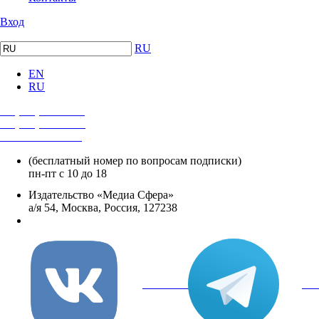
Вход
RU
EN
RU
+7 (495) 482-4118
+7 (495) 482-4329
+8 800 250-18-12
(бесплатный номер по вопросам подписки)
пн-пт с 10 до 18
Издательство «Медиа Сфера»
а/я 54, Москва, Россия, 127238
info@mediasphera.ru
вКонтакте
Tel