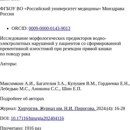
ФГБОУ ВО «Российский университет медицины» Минздрава
России
ORCID:
0009-0000-0143-9013
Исследование морфологических предикторов водно-
электролитных нарушений у пациентов со сформированной
превентивной илеостомой при резекции прямой кишки
по поводу рака
Авторы:
Максимкин А.И.
,
Багателия З.А.
,
Кулушев В.М.
,
Гордиенко Е.Н.
,
Лебедько М.С.
,
Аникина С.С.
,
Шин Е.П.
Подробнее об авторах
Журнал:
Хирургия. Журнал им. Н.И. Пирогова.
2024;(4): 16‑28
DOI:
10.17116/hirurgia202404116
Прочитано:
1916
раз