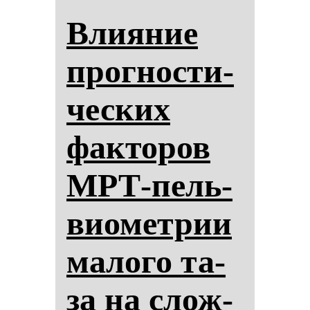
Вли­яние
прог­нос­ти­
чес­ких
фак­то­ров
МРТ-пель­
ви­омет­рии
ма­ло­го та­
за на слож­