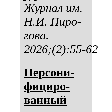
Жур­нал им.
Н.И. Пи­ро­
го­ва.
2026;(2):55-62
Пер­со­ни­
фи­ци­ро­
ван­ный