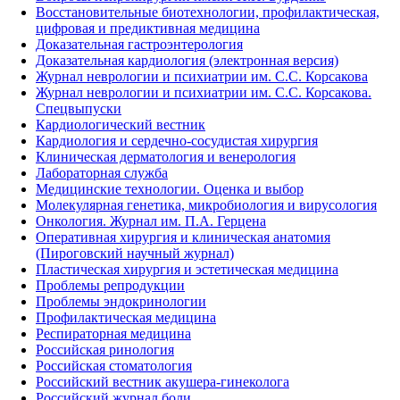
Восстановительные биотехнологии, профилактическая,
цифровая и предиктивная медицина
Доказательная гастроэнтерология
Доказательная кардиология (электронная версия)
Журнал неврологии и психиатрии им. С.С. Корсакова
Журнал неврологии и психиатрии им. С.С. Корсакова.
Спецвыпуски
Кардиологический вестник
Кардиология и сердечно-сосудистая хирургия
Клиническая дерматология и венерология
Лабораторная служба
Медицинские технологии. Оценка и выбор
Молекулярная генетика, микробиология и вирусология
Онкология. Журнал им. П.А. Герцена
Оперативная хирургия и клиническая анатомия
(Пироговский научный журнал)
Пластическая хирургия и эстетическая медицина
Проблемы репродукции
Проблемы эндокринологии
Профилактическая медицина
Респираторная медицина
Российская ринология
Российская стоматология
Российский вестник акушера-гинеколога
Российский журнал боли