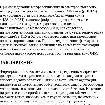
При исследовании морфологических параметров выявлено,
что средняя высота кишечных ворсинок <465 мкм (
p
=0,028)
и отношение ср. высота ворсинок/ср. глубина крипт
<4,38 (
p
=0,034), наличие фиброза в подслизистом слое
кишечной стенки (
p
=0,031) достоверно влияют
на возникновение мальабсорбции и, как следствие,
на повторную госпитализацию пациентов с увеличением риска
последней в 11,5 и 5,5 раза соответственно при проведении
однофакторного анализа. При проведении многофакторного
анализа обезвоживание, возникшее во время госпитализации
и потребовавшее возобновления инфузионной терапии,
являлось предиктором повторной госпитализации (
p
=0,046).
ЗАКЛЮЧЕНИЕ
Формирование илеостомы является определенным стрессом
для организма пациентов, к которому не каждый пациент
способен адаптироваться. Одним из механизмов адаптации
пациентов является гипертрофия ворсинок слизистой оболочки
участвующего в пищеварении отдела тонкой кишки. В группе
пациентов с повторной госпитализацией данный механизм
выражен менее значимо, чем в группе больных, не имеющих
повторных обращений в стационар. Дооперационное