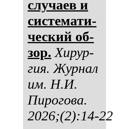
слу­ча­ев и
сис­те­ма­ти­
чес­кий об­
зор.
Хи­рур­
гия. Жур­нал
им. Н.И.
Пи­ро­го­ва.
2026;(2):14-22