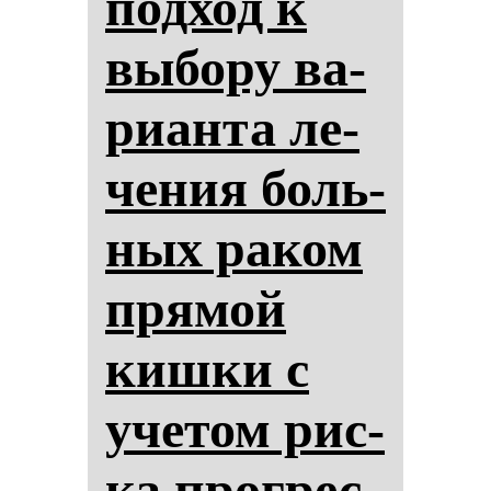
под­ход к
вы­бо­ру ва­
ри­ан­та ле­
че­ния боль­
ных ра­ком
пря­мой
киш­ки с
уче­том рис­
ка прог­рес­