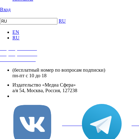
Вход
RU
EN
RU
+7 (495) 482-4118
+7 (495) 482-4329
+8 800 250-18-12
(бесплатный номер по вопросам подписки)
пн-пт с 10 до 18
Издательство «Медиа Сфера»
а/я 54, Москва, Россия, 127238
info@mediasphera.ru
вКонтакте
Tel