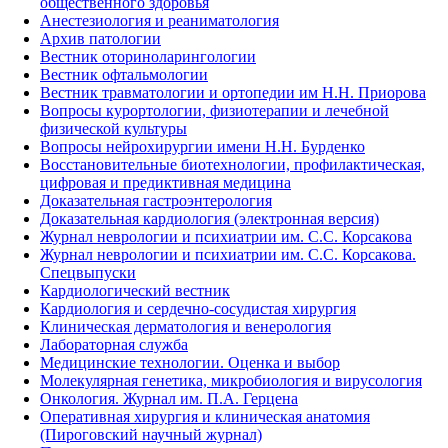
общественного здоровья
Анестезиология и реаниматология
Архив патологии
Вестник оториноларингологии
Вестник офтальмологии
Вестник травматологии и ортопедии им Н.Н. Приорова
Вопросы курортологии, физиотерапии и лечебной
физической культуры
Вопросы нейрохирургии имени Н.Н. Бурденко
Восстановительные биотехнологии, профилактическая,
цифровая и предиктивная медицина
Доказательная гастроэнтерология
Доказательная кардиология (электронная версия)
Журнал неврологии и психиатрии им. С.С. Корсакова
Журнал неврологии и психиатрии им. С.С. Корсакова.
Спецвыпуски
Кардиологический вестник
Кардиология и сердечно-сосудистая хирургия
Клиническая дерматология и венерология
Лабораторная служба
Медицинские технологии. Оценка и выбор
Молекулярная генетика, микробиология и вирусология
Онкология. Журнал им. П.А. Герцена
Оперативная хирургия и клиническая анатомия
(Пироговский научный журнал)