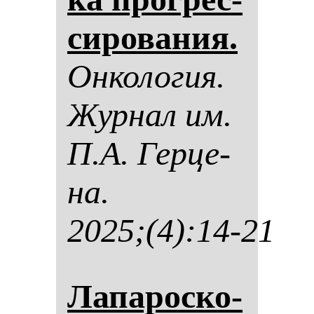
си­ро­ва­ния.
Он­ко­ло­гия.
Жур­нал им.
П.А. Гер­це­
на.
2025;(4):14-21
Ла­па­рос­ко­