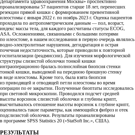
Департамента здравоохранения Москвы» проспективно
проанализированы 57 пациентов старше 18 лет, перенесших
резекции прямой кишки с формированием превентивной
илеостомы с января 2022 г. по ноябрь 2023 г. Оценка пациентов
проходила по антропометрическим данным — пол, возраст,
индекс массы тела, для каждого рассчитаны статусы ECOG,
ASA. Осложнениями, связанными с большими потерями
по илеостоме, в нашем исследовании в первую очередь являлись
водно-электролитные нарушения, дегидратация и острая
почечная недостаточность, которые приводили к повторной
госпитализации (реадмиссии). Для изучения морфологической
структуры слизистой оболочки тонкой кишки
интраоперационно бралась полнослойная биопсия стенки
тонкой кишки, выводимой на переднюю брюшную стенку
в виде илеостомы. Кроме того, была взята биопсия
из приводящей и отводящей петли илеостомы во время
операции по ее закрытии. Полученные биоптаты исследовались
при световой микроскопии. Проводился подсчет средней
высоты ворсинок слизистой оболочки и глубины крипт,
высчитывалось отношение высоты ворсинок к глубине крипт,
оценивались такие параметры, как имеющийся фиброз и отек
подслизистой оболочки. Результаты проанализированы
в программе SPSS Statistics 20 («StatSoft Inc.», США).
РЕЗУЛЬТАТЫ