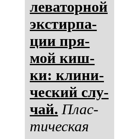
ле­ва­тор­ной
эк­стир­па­
ции пря­
мой киш­
ки: кли­ни­
чес­кий слу­
чай.
Плас­
ти­чес­кая