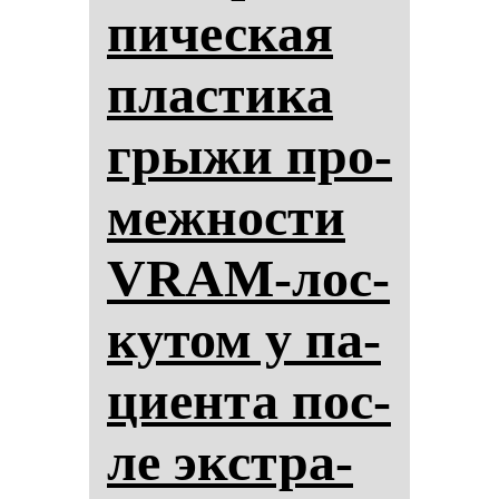
пи­чес­кая
плас­ти­ка
гры­жи про­
меж­нос­ти
VRAM-лос­
ку­том у па­
ци­ен­та пос­
ле экстра­