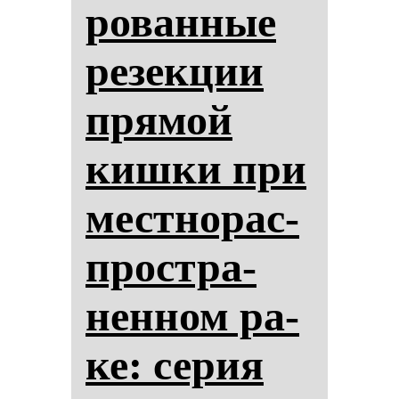
ро­ван­ные
ре­зек­ции
пря­мой
киш­ки при
мес­тно­рас­
простра­
нен­ном ра­
ке: се­рия