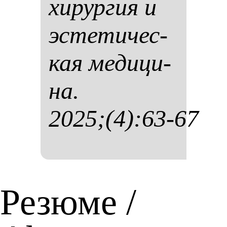
хи­рур­гия и
эс­те­ти­чес­
кая ме­ди­ци­
на.
2025;(4):63-67
Резюме /