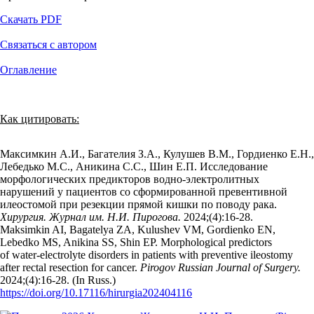
Скачать PDF
Связаться с автором
Оглавление
Как цитировать:
Максимкин А.И., Багателия З.А., Кулушев В.М., Гордиенко Е.Н.,
Лебедько М.С., Аникина С.С., Шин Е.П. Исследование
морфологических предикторов водно-электролитных
нарушений у пациентов со сформированной превентивной
илеостомой при резекции прямой кишки по поводу рака.
Хирургия. Журнал им. Н.И. Пирогова.
2024;(4):16‑28.
Maksimkin AI, Bagatelya ZA, Kulushev VM, Gordienko EN,
Lebedko MS, Anikina SS, Shin EP. Morphological predictors
of water-electrolyte disorders in patients with preventive ileostomy
after rectal resection for cancer.
Pirogov Russian Journal of Surgery.
2024;(4):16‑28. (In Russ.)
https://doi.org/10.17116/hirurgia202404116