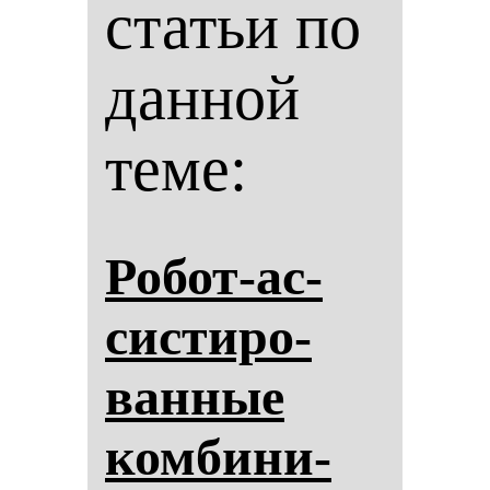
статьи по
данной
теме:
Ро­бот-ас­
сис­ти­ро­
ван­ные
ком­би­ни­