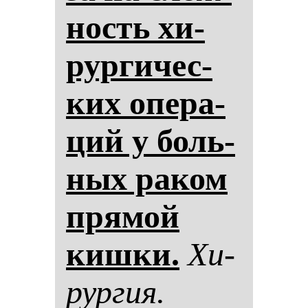
ность хи­
рур­ги­чес­
ких опе­ра­
ций у боль­
ных ра­ком
пря­мой
киш­ки.
Хи­
рур­гия.