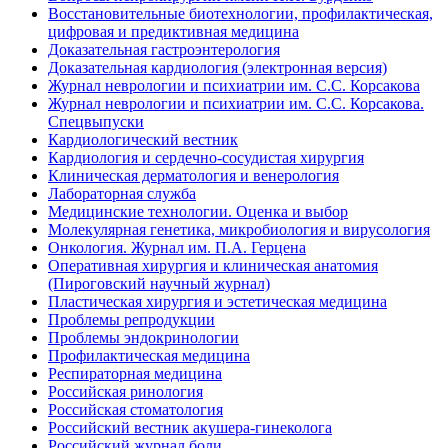
Восстановительные биотехнологии, профилактическая,
цифровая и предиктивная медицина
Доказательная гастроэнтерология
Доказательная кардиология (электронная версия)
Журнал неврологии и психиатрии им. С.С. Корсакова
Журнал неврологии и психиатрии им. С.С. Корсакова.
Спецвыпуски
Кардиологический вестник
Кардиология и сердечно-сосудистая хирургия
Клиническая дерматология и венерология
Лабораторная служба
Медицинские технологии. Оценка и выбор
Молекулярная генетика, микробиология и вирусология
Онкология. Журнал им. П.А. Герцена
Оперативная хирургия и клиническая анатомия
(Пироговский научный журнал)
Пластическая хирургия и эстетическая медицина
Проблемы репродукции
Проблемы эндокринологии
Профилактическая медицина
Респираторная медицина
Российская ринология
Российская стоматология
Российский вестник акушера-гинеколога
Российский журнал боли