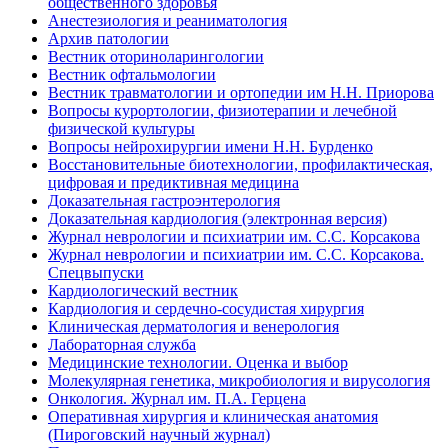
общественного здоровья
Анестезиология и реаниматология
Архив патологии
Вестник оториноларингологии
Вестник офтальмологии
Вестник травматологии и ортопедии им Н.Н. Приорова
Вопросы курортологии, физиотерапии и лечебной
физической культуры
Вопросы нейрохирургии имени Н.Н. Бурденко
Восстановительные биотехнологии, профилактическая,
цифровая и предиктивная медицина
Доказательная гастроэнтерология
Доказательная кардиология (электронная версия)
Журнал неврологии и психиатрии им. С.С. Корсакова
Журнал неврологии и психиатрии им. С.С. Корсакова.
Спецвыпуски
Кардиологический вестник
Кардиология и сердечно-сосудистая хирургия
Клиническая дерматология и венерология
Лабораторная служба
Медицинские технологии. Оценка и выбор
Молекулярная генетика, микробиология и вирусология
Онкология. Журнал им. П.А. Герцена
Оперативная хирургия и клиническая анатомия
(Пироговский научный журнал)