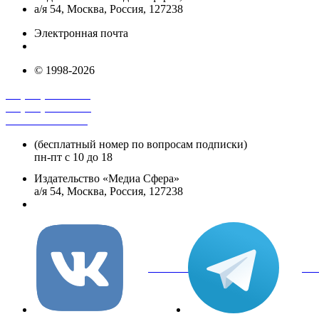
а/я 54, Москва, Россия, 127238
Электронная почта
info@mediasphera.ru
© 1998-2026
+7 (495) 482-4118
+7 (495) 482-4329
+8 800 250-18-12
(бесплатный номер по вопросам подписки)
пн-пт с 10 до 18
Издательство «Медиа Сфера»
а/я 54, Москва, Россия, 127238
info@mediasphera.ru
вКонтакте
Tel