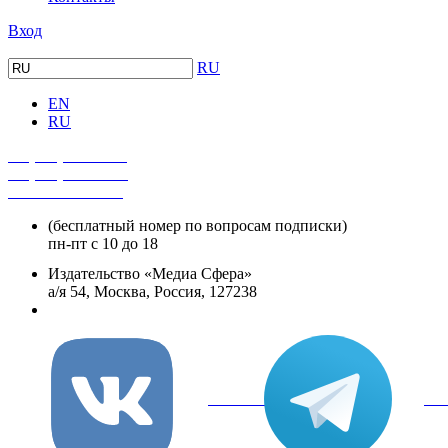
Вход
RU
EN
RU
+7 (495) 482-4118
+7 (495) 482-4329
+8 800 250-18-12
(бесплатный номер по вопросам подписки)
пн-пт с 10 до 18
Издательство «Медиа Сфера»
а/я 54, Москва, Россия, 127238
info@mediasphera.ru
вКонтакте
Tel