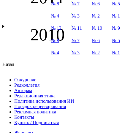
№ 8
№ 7
№ 6
№ 5
№ 4
№ 3
№ 2
№ 1
2010
№ 12
№ 11
№ 10
№ 9
№ 8
№ 7
№ 6
№ 5
№ 4
№ 3
№ 2
№ 1
Назад
О журнале
Редколлегия
Авторам
Редакционная этика
Политика использования ИИ
Порядок рецензирования
Рекламная политика
Контакты
Купить / Подписаться
Журналы