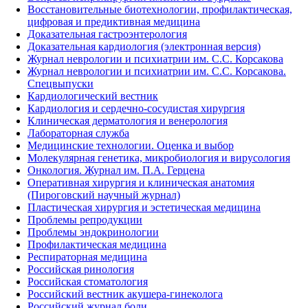
Восстановительные биотехнологии, профилактическая,
цифровая и предиктивная медицина
Доказательная гастроэнтерология
Доказательная кардиология (электронная версия)
Журнал неврологии и психиатрии им. С.С. Корсакова
Журнал неврологии и психиатрии им. С.С. Корсакова.
Спецвыпуски
Кардиологический вестник
Кардиология и сердечно-сосудистая хирургия
Клиническая дерматология и венерология
Лабораторная служба
Медицинские технологии. Оценка и выбор
Молекулярная генетика, микробиология и вирусология
Онкология. Журнал им. П.А. Герцена
Оперативная хирургия и клиническая анатомия
(Пироговский научный журнал)
Пластическая хирургия и эстетическая медицина
Проблемы репродукции
Проблемы эндокринологии
Профилактическая медицина
Респираторная медицина
Российская ринология
Российская стоматология
Российский вестник акушера-гинеколога
Российский журнал боли