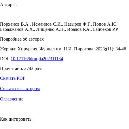
Авторы:
Порханов В.А.
,
Исмаилов С.И.
,
Назыров Ф.Г.
,
Попов А.Ю.
,
Бабаджанов А.Х.
,
Лищенко А.Н.
,
Ибадов Р.А.
,
Байбеков Р.Р.
Подробнее об авторах
Журнал:
Хирургия. Журнал им. Н.И. Пирогова.
2023;(11): 34‑46
DOI:
10.17116/hirurgia202311134
Прочитано:
2743
раза
Скачать PDF
Связаться с автором
Оглавление
Как цитировать: