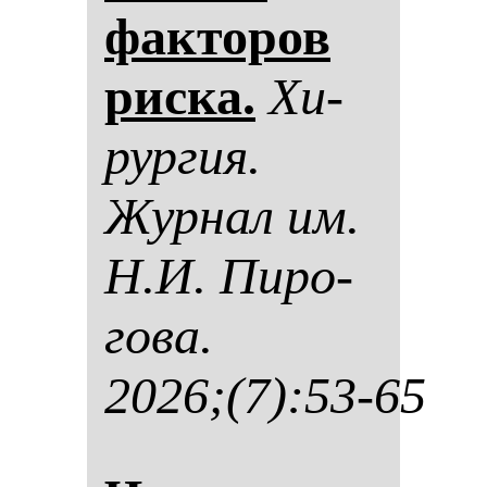
фак­то­ров
рис­ка.
Хи­
рур­гия.
Жур­нал им.
Н.И. Пи­ро­
го­ва.
2026;(7):53-65