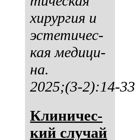
ти­чес­кая
хи­рур­гия и
эс­те­ти­чес­
кая ме­ди­ци­
на.
2025;(3-2):14-33
Кли­ни­чес­
кий слу­чай