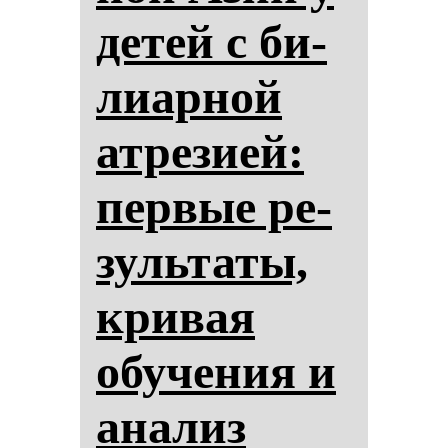
де­тей с би­
ли­ар­ной
ат­ре­зи­ей:
пер­вые ре­
зуль­та­ты,
кри­вая
обу­че­ния и
ана­лиз