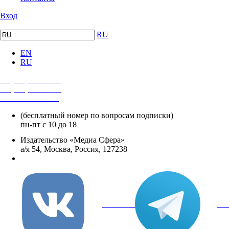
Вход
RU
EN
RU
+7 (495) 482-4118
+7 (495) 482-4329
+8 800 250-18-12
(бесплатный номер по вопросам подписки)
пн-пт с 10 до 18
Издательство «Медиа Сфера»
а/я 54, Москва, Россия, 127238
info@mediasphera.ru
вКонтакте
Tel