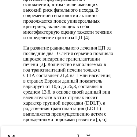
осложнений, в том числе имеющих
высокий риск фатального исхода. В
современной гепатологии активно
продолжается поиск универсальных
критериев, включающих в себя
многофакторную оценку тяжести течения
и определение прогноза ЦП [4].
На развитие радикального лечения ЦП за
последние два 10-летия серьезно повлияло
широкое внедрение трансплантации
печени [3]. Количество выполняемых в
год трансплантаций печени только в
США составляет 21,4 на 1 млн населения,
в странах Европы данный показатель
варьирует от 10,6 до 26,3, составляя в
среднем 13,6, в основе своей данный вид
вмешательств в этих странах носит
характер трупной пересадки (DDLT), а
родственная трансплантация (LDLT)
выполняется преимущественно детям с
врожденными пороками развития [5, 6].
Если в одних странах, успешно
сочетающих использование трупной и