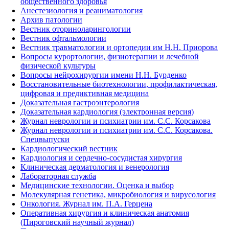
общественного здоровья
Анестезиология и реаниматология
Архив патологии
Вестник оториноларингологии
Вестник офтальмологии
Вестник травматологии и ортопедии им Н.Н. Приорова
Вопросы курортологии, физиотерапии и лечебной
физической культуры
Вопросы нейрохирургии имени Н.Н. Бурденко
Восстановительные биотехнологии, профилактическая,
цифровая и предиктивная медицина
Доказательная гастроэнтерология
Доказательная кардиология (электронная версия)
Журнал неврологии и психиатрии им. С.С. Корсакова
Журнал неврологии и психиатрии им. С.С. Корсакова.
Спецвыпуски
Кардиологический вестник
Кардиология и сердечно-сосудистая хирургия
Клиническая дерматология и венерология
Лабораторная служба
Медицинские технологии. Оценка и выбор
Молекулярная генетика, микробиология и вирусология
Онкология. Журнал им. П.А. Герцена
Оперативная хирургия и клиническая анатомия
(Пироговский научный журнал)