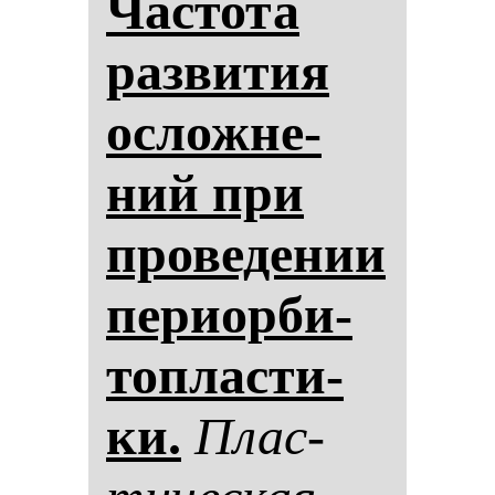
Час­то­та
раз­ви­тия
ос­лож­не­
ний при
про­ве­де­нии
пе­ри­ор­би­
топ­лас­ти­
ки.
Плас­