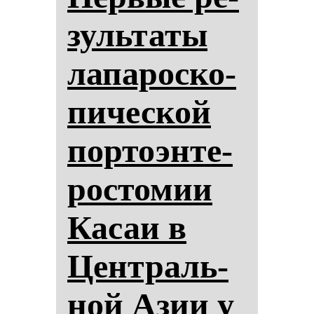
зуль­та­ты
ла­па­рос­ко­
пи­чес­кой
пор­то­эн­те­
рос­то­мии
Ка­саи в
Цен­траль­
ной Азии у