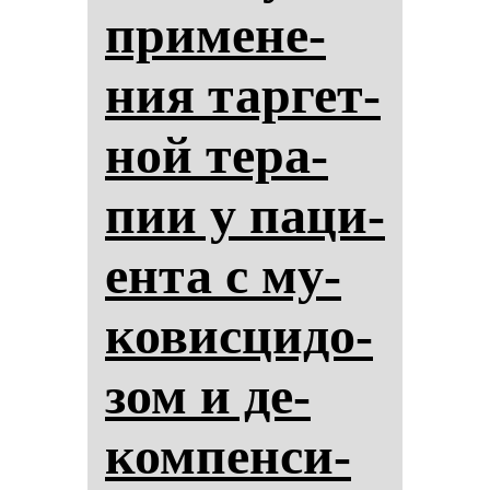
при­ме­не­
ния тар­гет­
ной те­ра­
пии у па­ци­
ен­та с му­
ко­вис­ци­до­
зом и де­
ком­пен­си­