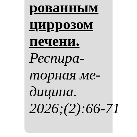
ро­ван­ным
цир­ро­зом
пе­че­ни.
Рес­пи­ра­
тор­ная ме­
ди­ци­на.
2026;(2):66-71