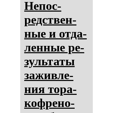
Не­пос­
редствен­
ные и от­да­
лен­ные ре­
зуль­та­ты
за­жив­ле­
ния то­ра­
коф­ре­но­