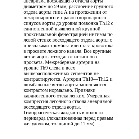
аневризма восходящего отдела аорты
диаметром до 59 мм, расслоение грудного
отдела аорты типа А на протяжении от
некоронарного и правого коронарного
синусов аорты до уровня позвонка Th12 с
единственной выявленной крупной
проксимальной фенестрацией интимы по
левой стенке восходящего отдела аорты с
признаками тромбоза или стаза кровотока
в просвете ложного канала. Все крупные
ветви аорты отходят от истинного
просвета. Межреберные артерии на
уровне Th9 слева и всех
вышерасположенных сегментов не
контрастируются. Артерии Th10—Th12 и
люмбальные ветви аорты заполняются
контрастом нормально. Признаки
кардиогенного отека легких. Умеренная
компрессия легочного ствола аневризмой
восходящего отдела аорты.
Геморрагическая жидкость в полости
перикарда (локализованная перед правым
желудочком, толщиной до 11 мм).