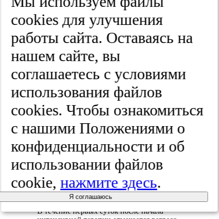
Мы используем файлы
мозговое
Мониторинг
перфузионное
cооkies для улучшения
давления
давление >80 мм
рт.ст. (САД-ВЧД);
работы сайта. Оставаясь на
достаточное
нашем сайте, вы
наполнение правых
отделов сердца
соглашаетесь с условиями
использования файлов
Постоянный
неврологический
cооkies. Чтобы ознакомиться
контроль;
Текущий статус
с нашими Положениями о
КТ головы или
пациента
позвоночника при
конфиденциальности и об
появлении
параплегии
использовании файлов
cookie,
нажмите здесь
.
Примечание.
ВЧД — внутричерепное
давление.
Я соглашаюсь
В течение первых суток после начала