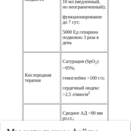
10 мл (медленный,
но неограниченный);
функционирование
до 7 сут;
5000 Ед гепарина
подкожно 3 раза в
день
Сатурация (SpO
)
2
>95%;
Кислородная
гемоглобин >100 г/л;
терапия
сердечный индекс
2
>2,5 л/мин/м
Среднее АД >90 мм
рт.ст.;
систолическое