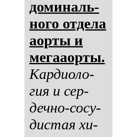
до­ми­наль­
но­го от­де­ла
аор­ты и
ме­гааор­ты.
Кар­ди­оло­
гия и сер­
деч­но-со­су­
дис­тая хи­