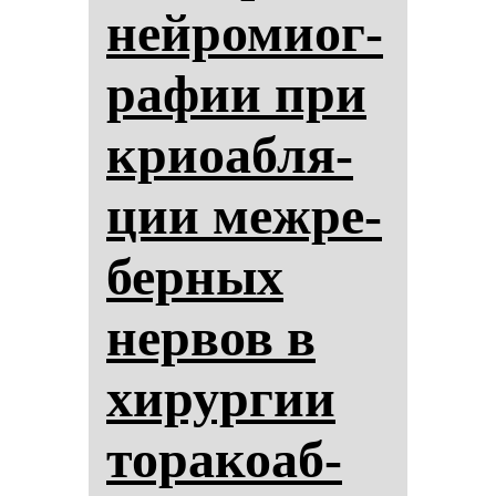
ней­ро­ми­ог­
ра­фии при
криоаб­ля­
ции меж­ре­
бер­ных
нер­вов в
хи­рур­гии
то­ра­ко­аб­