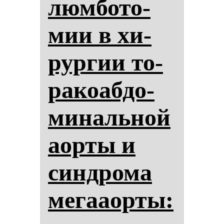
люм­бо­то­
мии в хи­
рур­гии то­
ра­ко­аб­до­
ми­наль­ной
аор­ты и
син­дро­ма
ме­гааор­ты: