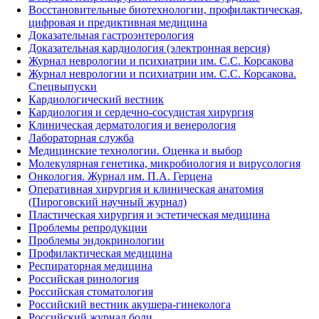
Восстановительные биотехнологии, профилактическая,
цифровая и предиктивная медицина
Доказательная гастроэнтерология
Доказательная кардиология (электронная версия)
Журнал неврологии и психиатрии им. С.С. Корсакова
Журнал неврологии и психиатрии им. С.С. Корсакова.
Спецвыпуски
Кардиологический вестник
Кардиология и сердечно-сосудистая хирургия
Клиническая дерматология и венерология
Лабораторная служба
Медицинские технологии. Оценка и выбор
Молекулярная генетика, микробиология и вирусология
Онкология. Журнал им. П.А. Герцена
Оперативная хирургия и клиническая анатомия
(Пироговский научный журнал)
Пластическая хирургия и эстетическая медицина
Проблемы репродукции
Проблемы эндокринологии
Профилактическая медицина
Респираторная медицина
Российская ринология
Российская стоматология
Российский вестник акушера-гинеколога
Российский журнал боли