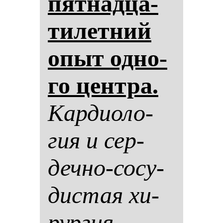
пят­над­ца­
ти­лет­ний
опыт од­но­
го цен­тра.
Кар­ди­оло­
гия и сер­
деч­но-со­су­
дис­тая хи­
рур­гия.