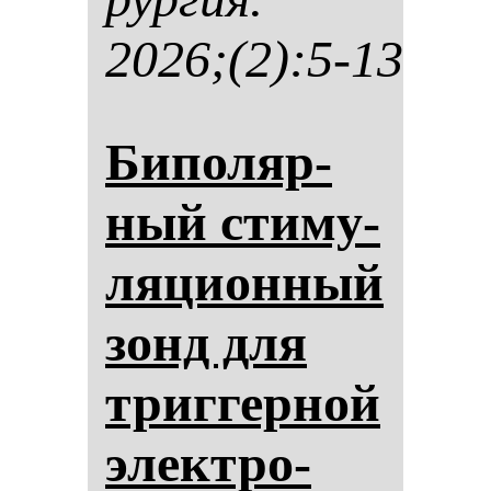
2026;(2):5-13
Би­по­ляр­
ный сти­му­
ля­ци­он­ный
зонд для
триг­гер­ной
элек­тро­