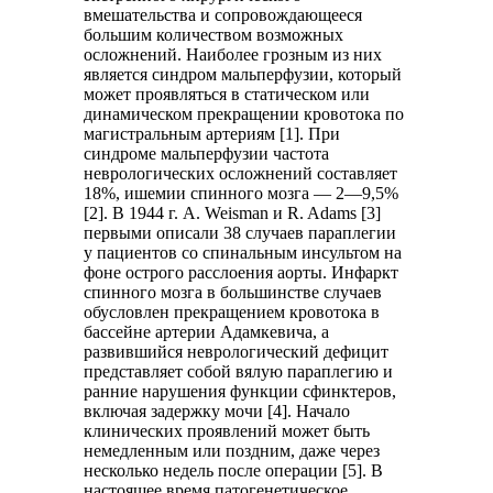
вмешательства и сопровождающееся
большим количеством возможных
осложнений. Наиболее грозным из них
является синдром мальперфузии, который
может проявляться в статическом или
динамическом прекращении кровотока по
магистральным артериям [1]. При
синдроме мальперфузии частота
неврологических осложнений составляет
18%, ишемии спинного мозга — 2—9,5%
[2]. В 1944 г. A. Weisman и R. Adams [3]
первыми описали 38 случаев параплегии
у пациентов со спинальным инсультом на
фоне острого расслоения аорты. Инфаркт
спинного мозга в большинстве случаев
обусловлен прекращением кровотока в
бассейне артерии Адамкевича, а
развившийся неврологический дефицит
представляет собой вялую параплегию и
ранние нарушения функции сфинктеров,
включая задержку мочи [4]. Начало
клинических проявлений может быть
немедленным или поздним, даже через
несколько недель после операции [5]. В
настоящее время патогенетическое