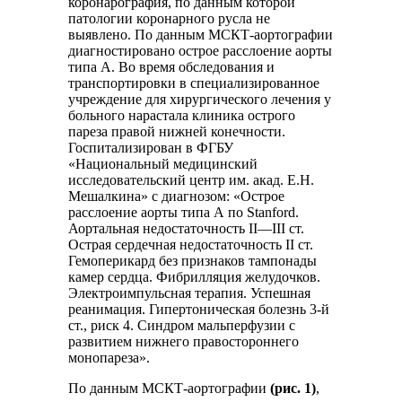
коронарография, по данным которой
патологии коронарного русла не
выявлено. По данным МСКТ-аортографии
диагностировано острое расслоение аорты
типа А. Во время обследования и
транспортировки в специализированное
учреждение для хирургического лечения у
больного нарастала клиника острого
пареза правой нижней конечности.
Госпитализирован в ФГБУ
«Национальный медицинский
исследовательский центр им. акад. Е.Н.
Мешалкина» с диагнозом: «Острое
расслоение аорты типа А по Stanford.
Аортальная недостаточность II—III ст.
Острая сердечная недостаточность II ст.
Гемоперикард без признаков тампонады
камер сердца. Фибрилляция желудочков.
Электроимпульсная терапия. Успешная
реанимация. Гипертоническая болезнь 3-й
ст., риск 4. Синдром мальперфузии с
развитием нижнего правостороннего
монопареза».
По данным МСКТ-аортографии
(рис. 1)
,