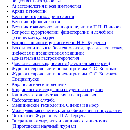
общественного здоровья
Анестезиология и реаниматология
Архив патологии
Вестник оториноларингологии
Вестник офтальмологии
Вестник травматологии и ортопедии им Н.Н. Приорова
Вопросы курортологии, физиотерапии и лечебной
физической культуры
Вопросы нейрохирургии имени Н.Н. Бурденко
Восстановительные биотехнологии, профилактическая,
цифровая и предиктивная медицина
Доказательная гастроэнтерология
Доказательная кардиология (электронная версия)
Журнал неврологии и психиатрии им. С.С. Корсакова
Журнал неврологии и психиатрии им. С.С. Корсакова.
Спецвыпуски
Кардиологический вестник
Кардиология и сердечно-сосудистая хирургия
Клиническая дерматология и венерология
Лабораторная служба
Медицинские технологии. Оценка и выбор
Молекулярная генетика, микробиология и вирусология
Онкология. Журнал им. П.А. Герцена
Оперативная хирургия и клиническая анатомия
(Пироговский научный журнал)