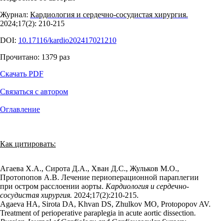
Журнал:
Кардиология и сердечно-сосудистая хирургия.
2024;17(2): 210‑215
DOI:
10.17116/kardio202417021210
Прочитано:
1379
раз
Скачать PDF
Связаться с автором
Оглавление
Как цитировать:
Агаева Х.А., Сирота Д.А., Хван Д.С., Жульков М.О.,
Протопопов А.В. Лечение периоперационной параплегии
при остром расслоении аорты.
Кардиология и сердечно-
сосудистая хирургия.
2024;17(2):210‑215.
Agaeva HA, Sirota DA, Khvan DS, Zhulkov MO, Protopopov AV.
Treatment of perioperative paraplegia in acute aortic dissection.