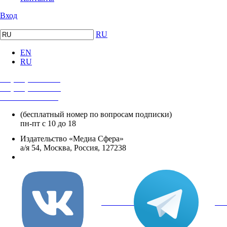
Вход
RU
EN
RU
+7 (495) 482-4118
+7 (495) 482-4329
+8 800 250-18-12
(бесплатный номер по вопросам подписки)
пн-пт с 10 до 18
Издательство «Медиа Сфера»
а/я 54, Москва, Россия, 127238
info@mediasphera.ru
вКонтакте
Tel