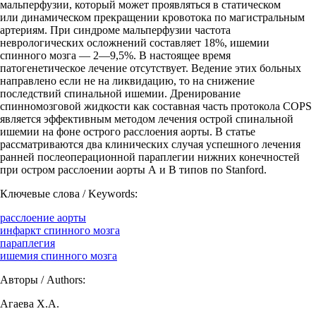
мальперфузии, который может проявляться в статическом
или динамическом прекращении кровотока по магистральным
артериям. При синдроме мальперфузии частота
неврологических осложнений составляет 18%, ишемии
спинного мозга — 2—9,5%. В настоящее время
патогенетическое лечение отсутствует. Ведение этих больных
направлено если не на ликвидацию, то на снижение
последствий спинальной ишемии. Дренирование
спинномозговой жидкости как составная часть протокола COPS
является эффективным методом лечения острой спинальной
ишемии на фоне острого расслоения аорты. В статье
рассматриваются два клинических случая успешного лечения
ранней послеоперационной параплегии нижних конечностей
при остром расслоении аорты А и В типов по Stanford.
Ключевые слова / Keywords:
расслоение аорты
инфаркт спинного мозга
параплегия
ишемия спинного мозга
Авторы / Authors:
Агаева Х.А.