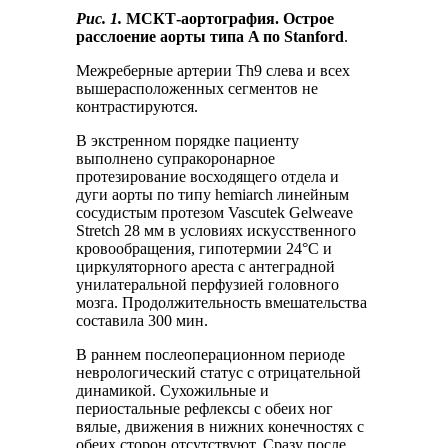
Рис. 1.
МСКТ-аортография. Острое
расслоение аорты типа A по Stanford
.
Межреберные артерии Th9 слева и всех
вышерасположенных сегментов не
контрастируются.
В экстренном порядке пациенту
выполнено супракоронарное
протезирование восходящего отдела и
дуги аорты по типу hemiarch линейным
сосудистым протезом Vascutek Gelweave
Stretch 28 мм в условиях искусственного
кровообращения, гипотермии 24°C и
циркуляторного ареста с антеградной
унилатеральной перфузией головного
мозга. Продолжительность вмешательства
составила 300 мин.
В раннем послеоперационном периоде
неврологический статус с отрицательной
динамикой. Сухожильные и
периостальные рефлексы с обеих ног
вялые, движения в нижних конечностях с
обеих сторон отсутствуют. Сразу после