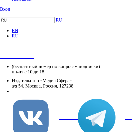
Вход
RU
EN
RU
+7 (495) 482-4118
+7 (495) 482-4329
+8 800 250-18-12
(бесплатный номер по вопросам подписки)
пн-пт с 10 до 18
Издательство «Медиа Сфера»
а/я 54, Москва, Россия, 127238
info@mediasphera.ru
вКонтакте
Tel