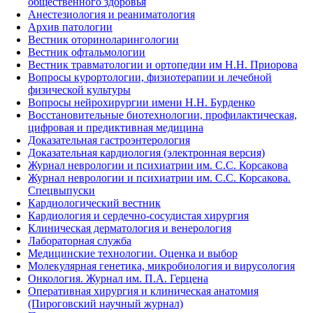
общественного здоровья
Анестезиология и реаниматология
Архив патологии
Вестник оториноларингологии
Вестник офтальмологии
Вестник травматологии и ортопедии им Н.Н. Приорова
Вопросы курортологии, физиотерапии и лечебной
физической культуры
Вопросы нейрохирургии имени Н.Н. Бурденко
Восстановительные биотехнологии, профилактическая,
цифровая и предиктивная медицина
Доказательная гастроэнтерология
Доказательная кардиология (электронная версия)
Журнал неврологии и психиатрии им. С.С. Корсакова
Журнал неврологии и психиатрии им. С.С. Корсакова.
Спецвыпуски
Кардиологический вестник
Кардиология и сердечно-сосудистая хирургия
Клиническая дерматология и венерология
Лабораторная служба
Медицинские технологии. Оценка и выбор
Молекулярная генетика, микробиология и вирусология
Онкология. Журнал им. П.А. Герцена
Оперативная хирургия и клиническая анатомия
(Пироговский научный журнал)