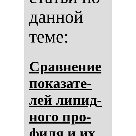
данной
теме:
Срав­не­ние
по­ка­за­те­
лей ли­пид­
но­го про­
фи­ля и их