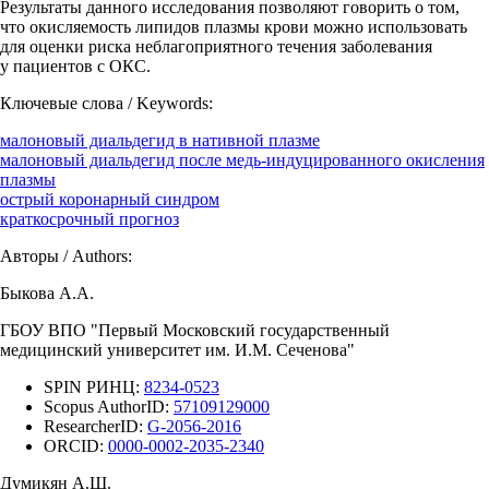
Результаты данного исследования позволяют говорить о том,
что окисляемость липидов плазмы крови можно использовать
для оценки риска неблагоприятного течения заболевания
у пациентов с ОКС.
Ключевые слова / Keywords:
малоновый диальдегид в нативной плазме
малоновый диальдегид после медь-индуцированного окисления
плазмы
острый коронарный синдром
краткосрочный прогноз
Авторы / Authors:
Быкова А.А.
ГБОУ ВПО "Первый Московский государственный
медицинский университет им. И.М. Сеченова"
SPIN РИНЦ:
8234-0523
Scopus AuthorID:
57109129000
ResearcherID:
G-2056-2016
ORCID:
0000-0002-2035-2340
Думикян А.Ш.