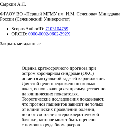
Сыркин А.Л.
ФГАОУ ВО «Первый МГМУ им. И.М. Сеченова» Минздрава
России (Сеченовский Университет)
Scopus AuthorID:
7103104759
ORCID:
0000-0002-9602-292X
Закрыть метаданные
Оценка краткосрочного прогноза при
остром коронарном синдроме (ОКС)
остается актуальной задачей кардиологии.
Для этой цели предложено несколько
шкал, основывающихся преимущественно
на клинических показателях.
Теоретические исследования показывают,
что прогноз пациентов зависит не только
от клинических проявлений болезни,
но и от состояния атеросклеротической
бляшки, которое может быть оценено
с помощью ряда биомаркеров.