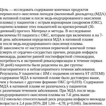
Цель — исследовать содержание конечных продуктов
перекисного окисления липидов (малоновый диальдегид (МДА)
в нативной плазме и после медь-индуцированного окисления
плазмы) у пациентов с острым коронарным синдромом (ОКС),
оценено влияние этих показателей на краткосрочный (30-
дневный) прогноз. Материал и методы. В исследование
включены 93 пациента с ОКС, которым при включении и на 7-
й день заболевания определялся МДА в нативной плазме
и после медь-индуцированного окисления плазмы.
В зависимости от наступления первичной конечной точки
(смерть от сердечно-сосудистых причин, рецидив инфаркта
миокарда, развитие ранней постинфарктной стенокардии,
потребность в экстренной реваскуляризации в течение первых
30 дней) пациенты были разделены на две группы:
благоприятного и неблагоприятного течения заболевания.
Результаты.У пациентов с ИМ с подъемом сегмента ST (STEMI)
содержание МДА в нативной плазме было достоверно выше,
чем у больных с другими формами ОКС (p=0,019). Содержание
МДА в нативной плазме не различалось у пациентов
с различным течением заболевания. При МДА после медь-
индуцированного окисления плазмы на 7-й день выше
112 нмоль/мл относительный риск рецидива инфаркта миокарда
возрастал в 2,4 раза (95% ДИ 1,04—4,78; р=0,046). Заключение.