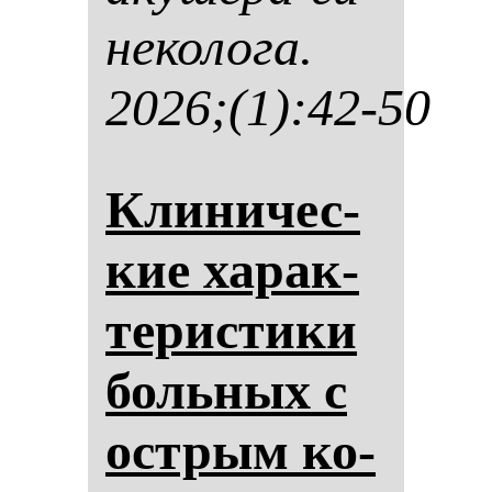
не­ко­ло­га.
2026;(1):42-50
Кли­ни­чес­
кие ха­рак­
те­рис­ти­ки
боль­ных с
ос­трым ко­