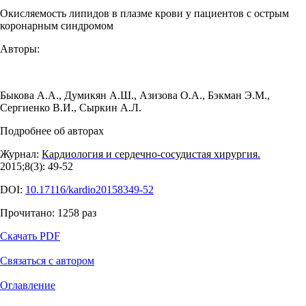
Окисляемость липидов в плазме крови у пациентов с острым
коронарным синдромом
Авторы:
Быкова А.А.
,
Думикян А.Ш.
,
Азизова О.А.
,
Бэкман Э.М.
,
Сергиенко В.И.
,
Сыркин А.Л.
Подробнее об авторах
Журнал:
Кардиология и сердечно-сосудистая хирургия.
2015;8(3): 49‑52
DOI:
10.17116/kardio20158349-52
Прочитано:
1258
раз
Скачать PDF
Связаться с автором
Оглавление