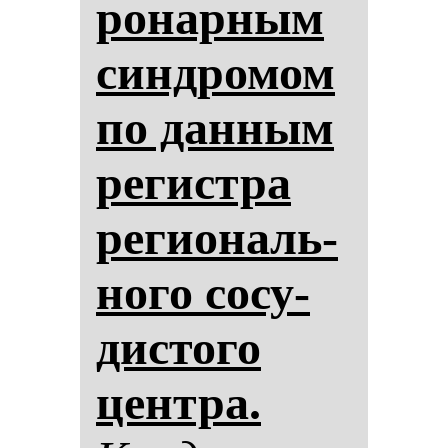
ро­нар­ным
син­дро­мом
по дан­ным
ре­гис­тра
ре­ги­ональ­
но­го со­су­
дис­то­го
цен­тра.