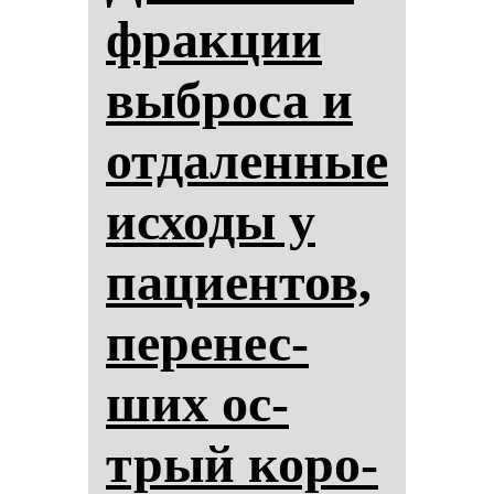
фрак­ции
выб­ро­са и
от­да­лен­ные
ис­хо­ды у
па­ци­ен­тов,
пе­ре­нес­
ших ос­
трый ко­ро­