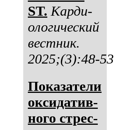
ST.
Кар­ди­
оло­ги­чес­кий
вес­тник.
2025;(3):48-53
По­ка­за­те­ли
ок­си­да­тив­
но­го стрес­