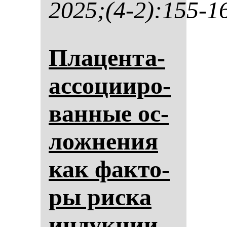
2025;(4-2):155-1
Пла­цен­та-
ас­со­ци­иро­
ван­ные ос­
лож­не­ния
как фак­то­
ры рис­ка
ин­дук­ции