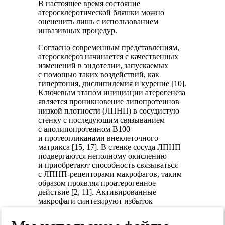
В настоящее время состояние
атеросклеротической бляшки можно
оцененить лишь с использованием
инвазивных процедур.
Согласно современным представлениям,
атеросклероз начинается с качественных
изменений в эндотелии, запускаемых
с помощью таких воздействий, как
гипертония, дислипидемия и курение [10].
Ключевым этапом инициации атерогенеза
является проникновение липопротеинов
низкой плотности (ЛПНП) в сосудистую
стенку с последующим связыванием
с аполипопротеином В100
и протеогликанами внеклеточного
матрикса [15, 17]. В стенке сосуда ЛПНП
подвергаются неполному окислению
и приобретают способность связываться
с ЛПНП-рецепторами макрофагов, таким
образом проявляя проатерогенное
действие [2, 11]. Активированные
макрофаги синтезируют избыток
миелопероксидазы (МПО) и активных
форм кислорода (АФК) в стенке сосуда,