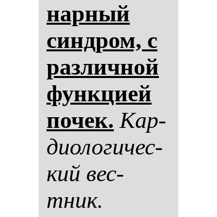
нар­ный
син­дром, с
раз­лич­ной
фун­кци­ей
по­чек.
Кар­
ди­оло­ги­чес­
кий вес­
тник.