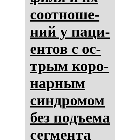
со­от­но­ше­
ний у па­ци­
ен­тов с ос­
трым ко­ро­
нар­ным
син­дро­мом
без подъе­ма
сег­мен­та