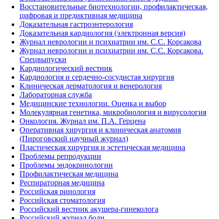
Восстановительные биотехнологии, профилактическая,
цифровая и предиктивная медицина
Доказательная гастроэнтерология
Доказательная кардиология (электронная версия)
Журнал неврологии и психиатрии им. С.С. Корсакова
Журнал неврологии и психиатрии им. С.С. Корсакова.
Спецвыпуски
Кардиологический вестник
Кардиология и сердечно-сосудистая хирургия
Клиническая дерматология и венерология
Лабораторная служба
Медицинские технологии. Оценка и выбор
Молекулярная генетика, микробиология и вирусология
Онкология. Журнал им. П.А. Герцена
Оперативная хирургия и клиническая анатомия
(Пироговский научный журнал)
Пластическая хирургия и эстетическая медицина
Проблемы репродукции
Проблемы эндокринологии
Профилактическая медицина
Респираторная медицина
Российская ринология
Российская стоматология
Российский вестник акушера-гинеколога
Российский журнал боли