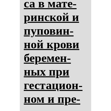
са в ма­те­
рин­ской и
пу­по­вин­
ной кро­ви
бе­ре­мен­
ных при
гес­та­ци­он­
ном и пре­