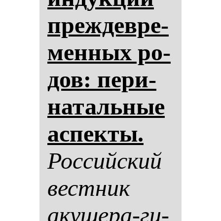
преж­дев­ре­
мен­ных ро­
дов: пе­ри­
на­таль­ные
ас­пек­ты.
Рос­сий­ский
вес­тник
аку­ше­ра-ги­