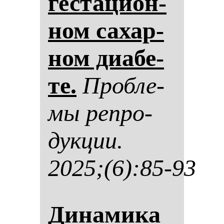
гес­та­ци­он­
ном са­хар­
ном ди­абе­
те.
Проб­ле­
мы реп­ро­
дук­ции.
2025;(6):85-93
Ди­на­ми­ка