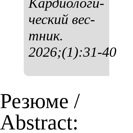
Кар­ди­оло­ги­
чес­кий вес­
тник.
2026;(1):31-40
Резюме /
Abstract: