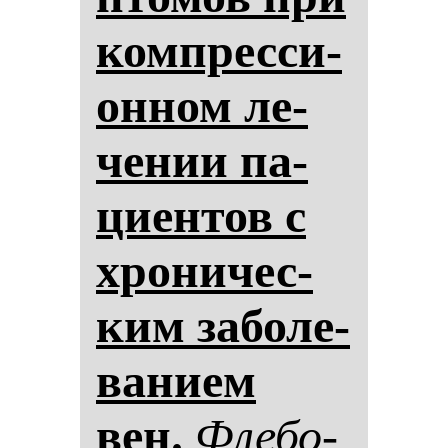
ком­прес­си­
он­ном ле­
че­нии па­
ци­ен­тов с
хро­ни­чес­
ким за­бо­ле­
ва­ни­ем
вен.
Фле­бо­