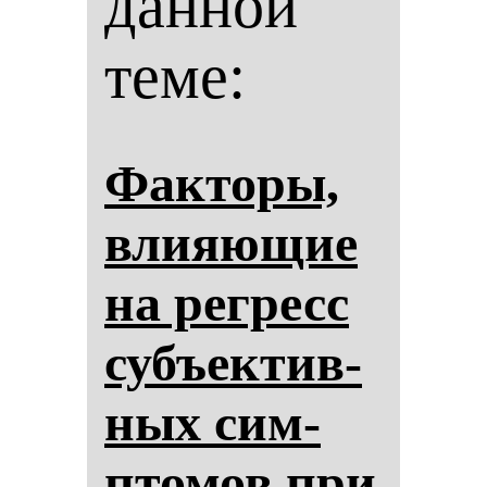
данной
теме:
Фак­то­ры,
влияющие
на рег­ресс
субъек­тив­
ных сим­
пто­мов при