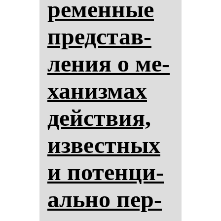
ре­мен­ные
пред­став­
ле­ния о ме­
ха­низ­мах
действия,
из­вес­тных
и по­тен­ци­
аль­но пер­