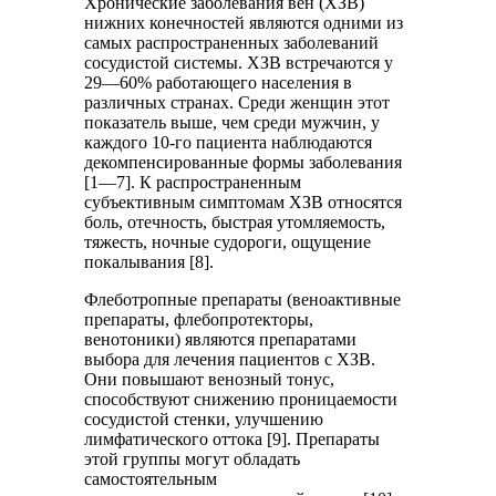
Хронические заболевания вен (ХЗВ)
нижних конечностей являются одними из
самых распространенных заболеваний
сосудистой системы. ХЗВ встречаются у
29—60% работающего населения в
различных странах. Среди женщин этот
показатель выше, чем среди мужчин, у
каждого 10-го пациента наблюдаются
декомпенсированные формы заболевания
[1—7]. К распространенным
субъективным симптомам ХЗВ относятся
боль, отечность, быстрая утомляемость,
тяжесть, ночные судороги, ощущение
покалывания [8].
Флеботропные препараты (веноактивные
препараты, флебопротекторы,
венотоники) являются препаратами
выбора для лечения пациентов с ХЗВ.
Они повышают венозный тонус,
способствуют снижению проницаемости
сосудистой стенки, улучшению
лимфатического оттока [9]. Препараты
этой группы могут обладать
самостоятельным