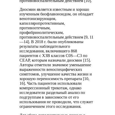
противовоспалительным действием [10].
Диосмин является известным и хорошо
изученным биофлавоноидом, он обладает
венотонизирующим,
капилляропротективным,
противоотечным,
профибринолитическим,
противовоспалительным действием [9, 11
—14]. В 2018 г. были опубликованы
результаты наблюдательного
исследования, включившего 868
пациентов с ХЗВ классов C0S—C3 по
CEAP, которым назначали диосмин [15].
Авторы отметили значимое уменьшение
выраженности веноспецифических
симптомов, улучшение качества жизни и
хорошую переносимость препарата [10,
16]. Часть пациентов использовали
компрессионный трикотаж, однако
исследователи раздельный анализ по
подгруппам в зависимости от его
использования не проводили, что служит
ограничением этого исследования.