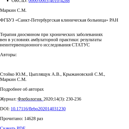
ORCID:
0000-0003-4010-4288
Маркин С.М.
ФГБУЗ «Санкт-Петербургская клиническая больница» РАН
Терапия диосмином при хронических заболеваниях
вен в условиях амбулаторной практики: результаты
неинтервенционного исследования СТАТУС
Авторы:
Стойко Ю.М.
,
Цыплящук А.В.
,
Крыжановский С.М.
,
Маркин С.М.
Подробнее об авторах
Журнал:
Флебология.
2020;14(3): 230‑236
DOI:
10.17116/flebo202014031230
Прочитано:
14628
раз
Скачать PDF