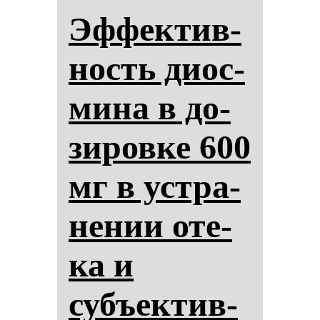
Эф­фек­тив­
ность ди­ос­
ми­на в до­
зи­ров­ке 600
мг в ус­тра­
не­нии оте­
ка и
субъек­тив­