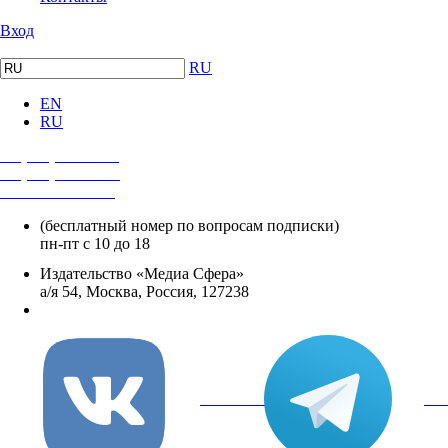
Вход
RU
EN
RU
+7 (495) 482-4118
+7 (495) 482-4329
+8 800 250-18-12
(бесплатный номер по вопросам подписки)
пн-пт с 10 до 18
Издательство «Медиа Сфера»
а/я 54, Москва, Россия, 127238
info@mediasphera.ru
вКонтакте
Tel