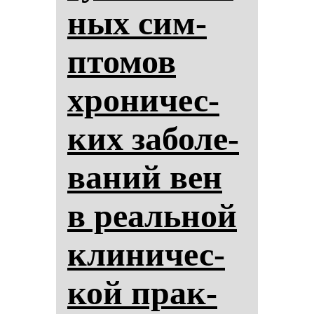
ных сим­
пто­мов
хро­ни­чес­
ких за­бо­ле­
ва­ний вен
в ре­аль­ной
кли­ни­чес­
кой прак­