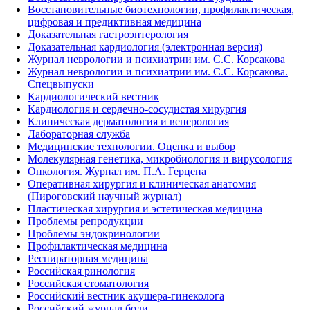
Восстановительные биотехнологии, профилактическая,
цифровая и предиктивная медицина
Доказательная гастроэнтерология
Доказательная кардиология (электронная версия)
Журнал неврологии и психиатрии им. С.С. Корсакова
Журнал неврологии и психиатрии им. С.С. Корсакова.
Спецвыпуски
Кардиологический вестник
Кардиология и сердечно-сосудистая хирургия
Клиническая дерматология и венерология
Лабораторная служба
Медицинские технологии. Оценка и выбор
Молекулярная генетика, микробиология и вирусология
Онкология. Журнал им. П.А. Герцена
Оперативная хирургия и клиническая анатомия
(Пироговский научный журнал)
Пластическая хирургия и эстетическая медицина
Проблемы репродукции
Проблемы эндокринологии
Профилактическая медицина
Респираторная медицина
Российская ринология
Российская стоматология
Российский вестник акушера-гинеколога
Российский журнал боли