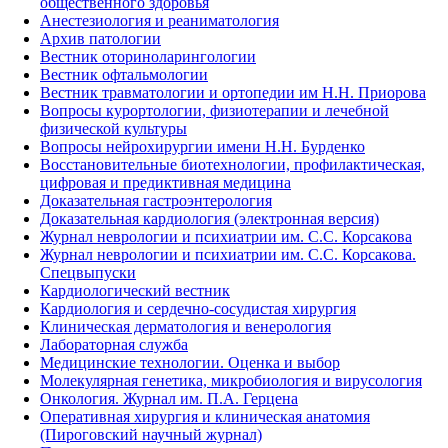
общественного здоровья
Анестезиология и реаниматология
Архив патологии
Вестник оториноларингологии
Вестник офтальмологии
Вестник травматологии и ортопедии им Н.Н. Приорова
Вопросы курортологии, физиотерапии и лечебной
физической культуры
Вопросы нейрохирургии имени Н.Н. Бурденко
Восстановительные биотехнологии, профилактическая,
цифровая и предиктивная медицина
Доказательная гастроэнтерология
Доказательная кардиология (электронная версия)
Журнал неврологии и психиатрии им. С.С. Корсакова
Журнал неврологии и психиатрии им. С.С. Корсакова.
Спецвыпуски
Кардиологический вестник
Кардиология и сердечно-сосудистая хирургия
Клиническая дерматология и венерология
Лабораторная служба
Медицинские технологии. Оценка и выбор
Молекулярная генетика, микробиология и вирусология
Онкология. Журнал им. П.А. Герцена
Оперативная хирургия и клиническая анатомия
(Пироговский научный журнал)