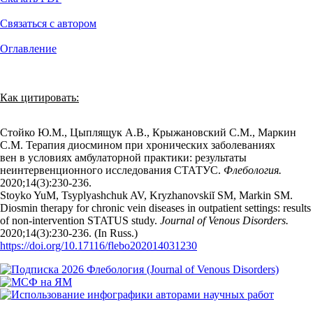
Связаться с автором
Оглавление
Как цитировать:
Стойко Ю.М., Цыплящук А.В., Крыжановский С.М., Маркин
С.М. Терапия диосмином при хронических заболеваниях
вен в условиях амбулаторной практики: результаты
неинтервенционного исследования СТАТУС.
Флебология.
2020;14(3):230‑236.
Stoyko YuM, Tsyplyashchuk AV, Kryzhanovskiĭ SM, Markin SM.
Diosmin therapy for chronic vein diseases in outpatient settings: results
of non-intervention STATUS study.
Journal of Venous Disorders.
2020;14(3):230‑236. (In Russ.)
https://doi.org/10.17116/flebo202014031230