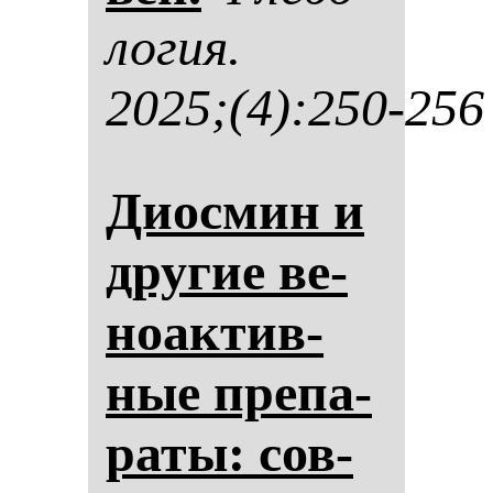
ло­гия.
2025;(4):250-256
Диос­мин и
дру­гие ве­
но­ак­тив­
ные пре­па­
ра­ты: сов­