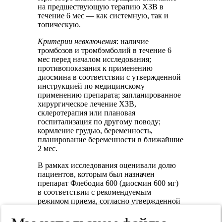
на предшествующую терапию ХЗВ в
течение 6 мес — как системную, так и
топическую.
Критерии невключения
: наличие
тромбозов и тромбэмболий в течение 6
мес перед началом исследования;
противопоказания к применению
диосмина в соответствии с утвержденной
инструкцией по медицинскому
применению препарата; запланированное
хирургическое лечение ХЗВ,
склеротерапия или плановая
госпитализация по другому поводу;
кормление грудью, беременность,
планирование беременности в ближайшие
2 мес.
В рамках исследования оценивали долю
пациентов, которым был назначен
препарат Флебодиа 600 (диосмин 600 мг)
в соответствии с рекомендуемым
режимом приема, согласно утвержденной
в РФ инструкции по медицинскому
применению (1 таблетка в день, курс 2