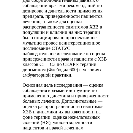
Для сбора дополнительных данных о
соблюдении врачами рекомендаций по
дозировке и длительности применения
препарата, приверженности пациентов
лечению, а также для оценки
распространенности симптомов ХЗВ в
популяции и влиянии на них терапии
было инициировано проспективное
мультицентровое неинтервенционное
исследование СТАТУС —
наблюдательное исследование по оценке
приверженности врача и пациента с ХЗВ
классов C1—C3 по CEAP к терапии
диосмином (Флебодиа 600) в условиях
амбулаторной практики.
Основная цель исследования — оценка
соблюдения врачами инструкции по
применению диосмина и приверженности
больных лечению. Дополнительные —
оценка распространенности симптомов
ХЗВ и динамики их выраженности на
фоне терапии, оценка нежелательных
явлений (НЯ), удовлетворенности
пациентов и врачей лечением.