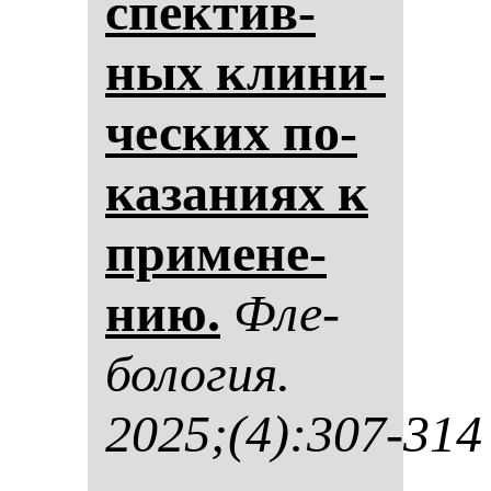
спек­тив­
ных кли­ни­
чес­ких по­
ка­за­ни­ях к
при­ме­не­
нию.
Фле­
бо­ло­гия.
2025;(4):307-314