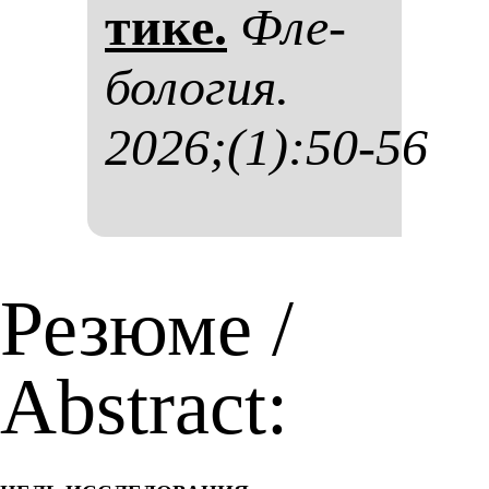
ти­ке.
Фле­
бо­ло­гия.
2026;(1):50-56
Резюме /
Abstract: