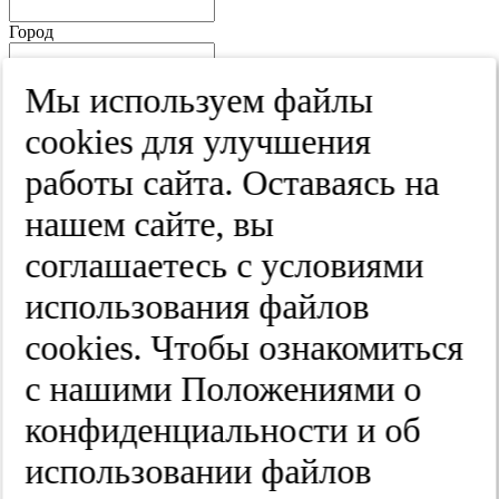
Город
Край
Мы используем файлы
Улица
cооkies для улучшения
Дом
работы сайта. Оставаясь на
Квартира
нашем сайте, вы
Название юридического лица
соглашаетесь с условиями
ИНН
использования файлов
КПП
cооkies. Чтобы ознакомиться
с нашими Положениями о
Пароль
Пароль
конфиденциальности и об
Повторите пароль
использовании файлов