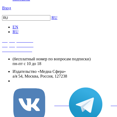
Вход
RU
EN
RU
+7 (495) 482-4118
+7 (495) 482-4329
+8 800 250-18-12
(бесплатный номер по вопросам подписки)
пн-пт с 10 до 18
Издательство «Медиа Сфера»
а/я 54, Москва, Россия, 127238
info@mediasphera.ru
вКонтакте
Tel