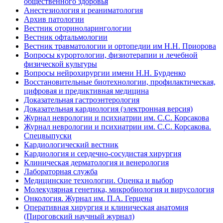
общественного здоровья
Анестезиология и реаниматология
Архив патологии
Вестник оториноларингологии
Вестник офтальмологии
Вестник травматологии и ортопедии им Н.Н. Приорова
Вопросы курортологии, физиотерапии и лечебной
физической культуры
Вопросы нейрохирургии имени Н.Н. Бурденко
Восстановительные биотехнологии, профилактическая,
цифровая и предиктивная медицина
Доказательная гастроэнтерология
Доказательная кардиология (электронная версия)
Журнал неврологии и психиатрии им. С.С. Корсакова
Журнал неврологии и психиатрии им. С.С. Корсакова.
Спецвыпуски
Кардиологический вестник
Кардиология и сердечно-сосудистая хирургия
Клиническая дерматология и венерология
Лабораторная служба
Медицинские технологии. Оценка и выбор
Молекулярная генетика, микробиология и вирусология
Онкология. Журнал им. П.А. Герцена
Оперативная хирургия и клиническая анатомия
(Пироговский научный журнал)