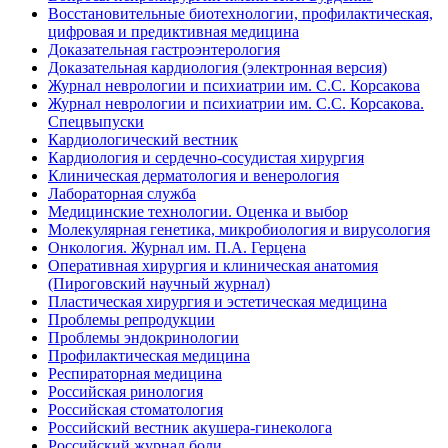
Восстановительные биотехнологии, профилактическая,
цифровая и предиктивная медицина
Доказательная гастроэнтерология
Доказательная кардиология (электронная версия)
Журнал неврологии и психиатрии им. С.С. Корсакова
Журнал неврологии и психиатрии им. С.С. Корсакова.
Спецвыпуски
Кардиологический вестник
Кардиология и сердечно-сосудистая хирургия
Клиническая дерматология и венерология
Лабораторная служба
Медицинские технологии. Оценка и выбор
Молекулярная генетика, микробиология и вирусология
Онкология. Журнал им. П.А. Герцена
Оперативная хирургия и клиническая анатомия
(Пироговский научный журнал)
Пластическая хирургия и эстетическая медицина
Проблемы репродукции
Проблемы эндокринологии
Профилактическая медицина
Респираторная медицина
Российская ринология
Российская стоматология
Российский вестник акушера-гинеколога
Российский журнал боли