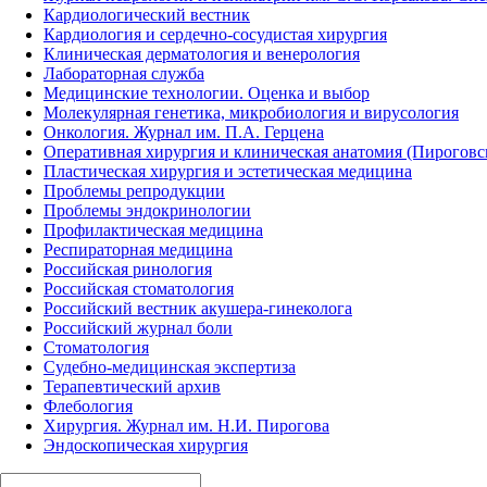
Кардиологический вестник
Кардиология и сердечно-сосудистая хирургия
Клиническая дерматология и венерология
Лабораторная служба
Медицинские технологии. Оценка и выбор
Молекулярная генетика, микробиология и вирусология
Онкология. Журнал им. П.А. Герцена
Оперативная хирургия и клиническая анатомия (Пирогов
Пластическая хирургия и эстетическая медицина
Проблемы репродукции
Проблемы эндокринологии
Профилактическая медицина
Респираторная медицина
Российская ринология
Российская стоматология
Российский вестник акушера-гинеколога
Российский журнал боли
Стоматология
Судебно-медицинская экспертиза
Терапевтический архив
Флебология
Хирургия. Журнал им. Н.И. Пирогова
Эндоскопическая хирургия