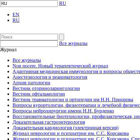
RU
EN
RU
Все журналы
Журнал
Все журналы
Non nocere. Новый терапевтический журнал
Адаптивная медицинская иммунология и вопросы обществ
Анестезиология и реаниматология
Архив патологии
Вестник оториноларингологии
Вестник офтальмологии
Вестник травматологии и ортопедии им Н.Н. Приорова
Вопросы курортологии, физиотерапии и лечебной физичес
Вопросы нейрохирургии имени Н.Н. Бурденко
Восстановительные биотехнологии, профилактическая, ц
Доказательная гастроэнтерология
Доказательная кардиология (электронная версия)
Журнал неврологии и психиатрии им. С.С. Корсакова
Журнал неврологии и психиатрии им. С.С. Корсакова. Сп