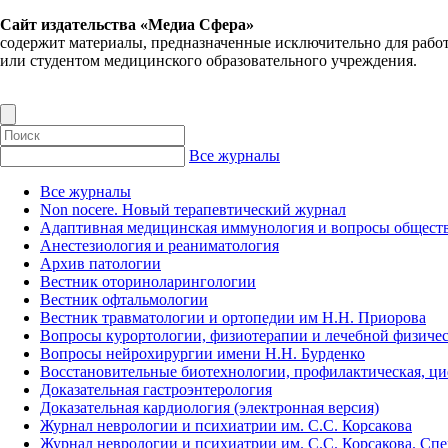
Сайт издательства «Медиа Сфера»
содержит материалы, предназначенные исключительно для рабо
или студентом медицинского образовательного учреждения.
Все журналы
Все журналы
Non nocere. Новый терапевтический журнал
Адаптивная медицинская иммунология и вопросы обществ
Анестезиология и реаниматология
Архив патологии
Вестник оториноларингологии
Вестник офтальмологии
Вестник травматологии и ортопедии им Н.Н. Приорова
Вопросы курортологии, физиотерапии и лечебной физичес
Вопросы нейрохирургии имени Н.Н. Бурденко
Восстановительные биотехнологии, профилактическая, ц
Доказательная гастроэнтерология
Доказательная кардиология (электронная версия)
Журнал неврологии и психиатрии им. С.С. Корсакова
Журнал неврологии и психиатрии им. С.С. Корсакова. Сп