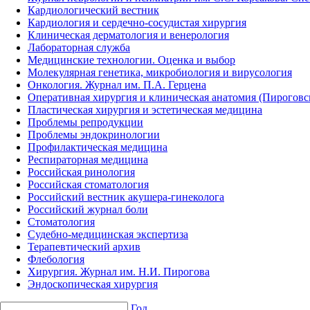
Кардиологический вестник
Кардиология и сердечно-сосудистая хирургия
Клиническая дерматология и венерология
Лабораторная служба
Медицинские технологии. Оценка и выбор
Молекулярная генетика, микробиология и вирусология
Онкология. Журнал им. П.А. Герцена
Оперативная хирургия и клиническая анатомия (Пирогов
Пластическая хирургия и эстетическая медицина
Проблемы репродукции
Проблемы эндокринологии
Профилактическая медицина
Респираторная медицина
Российская ринология
Российская стоматология
Российский вестник акушера-гинеколога
Российский журнал боли
Стоматология
Судебно-медицинская экспертиза
Терапевтический архив
Флебология
Хирургия. Журнал им. Н.И. Пирогова
Эндоскопическая хирургия
Год