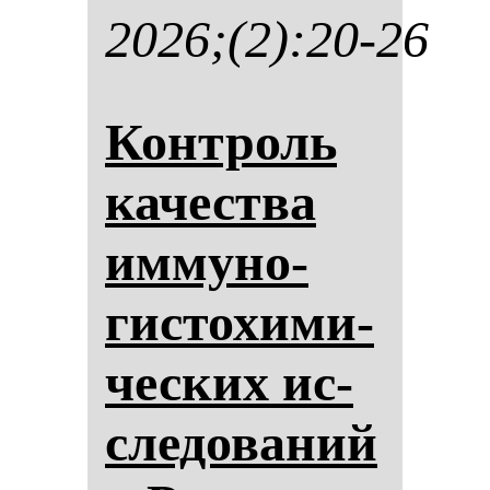
2026;(2):20-26
Кон­троль
ка­чес­тва
им­му­но­
гис­то­хи­ми­
чес­ких ис­
сле­до­ва­ний