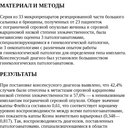
МАТЕРИАЛ И МЕТОДЫ
Серия из 33 микропрепаратов резецированной части большого
сальника и брюшины, полученных от 23 пациенток
с пограничной серозной опухолью яичника и серозной
карциномой низкой степени злокачественности, была
независимо оценена 3 патологоанатомами,
специализирующимися в гинекологической патологии,
и 3 онкопатологами с различным опытом работы
в гинекологической патологии для определения типа импланта.
Консенсусный диагноз был установлен большинством
гинекологических патологоанатомов.
РЕЗУЛЬТАТЫ
При постановке консенсусного диагноза выявлено, что 42,4%
случаев были отнесены к метастазам серозной карциномы
низкой степени злокачественности и 57,6% — к неинвазивным
имплантам пограничной серозной опухоли. Общее значение
каппы Флейсса составило 0,61, что соответствует хорошему
уровню воспроизводимости между всеми патологоанатомами,
но показатель каппы Коэна значительно варьировал (0,348—
0,817). Так, воспроизводимость диагнозов, поставленных
патологоанатомами, специализирующимися в области