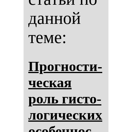
данной
теме:
Прог­нос­ти­
чес­кая
роль гис­то­
ло­ги­чес­ких
осо­бен­нос­