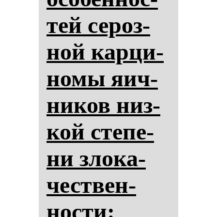
тей се­роз­
ной кар­ци­
но­мы яич­
ни­ков низ­
кой сте­пе­
ни зло­ка­
чес­твен­
нос­ти: