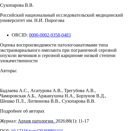
Сухопарова В.В.
Российский национальный исследовательский медицинский
университет им. Н.И. Пирогова
ORCID:
0000-0002-9358-0483
Оценка воспроизводимости патологоанатомами типа
экстраовариального импланта при пограничной серозной
опухоли яичников и серозной карциноме низкой степени
злокачественности
Авторы:
Бадлаева А.С.
,
Асатурова А.В.
,
Трегубова А.В.
,
Чаморовская А.Б.
,
Аржанухина Н.А.
,
Борзунов В.Д.
,
Шешко П.Л.
,
Литвинова В.В.
,
Сухопарова В.В.
Подробнее об авторах
Журнал:
Архив патологии.
2026;88(1): 11‑17
DOI:
10.17116/patol20268801111