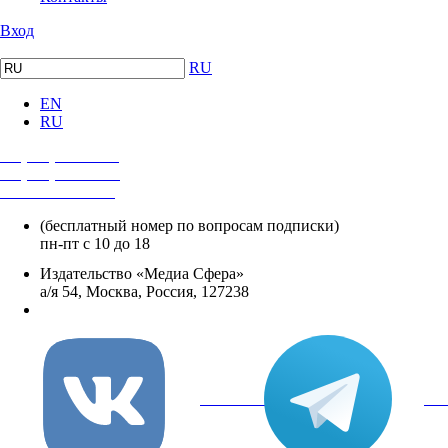
Вход
RU
EN
RU
+7 (495) 482-4118
+7 (495) 482-4329
+8 800 250-18-12
(бесплатный номер по вопросам подписки)
пн-пт с 10 до 18
Издательство «Медиа Сфера»
а/я 54, Москва, Россия, 127238
info@mediasphera.ru
вКонтакте
Tel