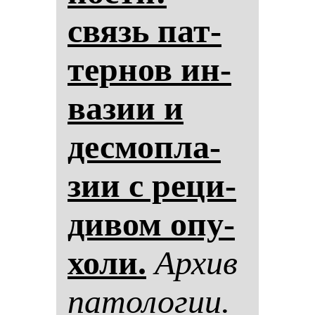
связь пат­
тер­нов ин­
ва­зии и
дес­моп­ла­
зии с ре­ци­
ди­вом опу­
хо­ли.
Ар­хив
па­то­ло­гии.