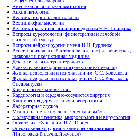
общественного здоровья
Анестезиология и реаниматология
Архив патологии
Вестник оториноларингологии
Вестник офтальмологии
Вестник травматологии и ортопедии им Н.Н. Приорова
Вопросы курортологии, физиотерапии и лечебной
физической культуры
Вопросы нейрохирургии имени Н.Н. Бурденко
Восстановительные биотехнологии, профилактическая,
цифровая и предиктивная медицина
Доказательная гастроэнтерология
Доказательная кардиология (электронная версия)
Журнал неврологии и психиатрии им. С.С. Корсакова
Журнал неврологии и психиатрии им. С.С. Корсакова.
Спецвыпуски
Кардиологический вестник
Кардиология и сердечно-сосудистая хирургия
Клиническая дерматология и венерология
Лабораторная служба
Медицинские технологии. Оценка и выбор
Молекулярная генетика, микробиология и вирусология
Онкология. Журнал им. П.А. Герцена
Оперативная хирургия и клиническая анатомия
(Пироговский научный журнал)