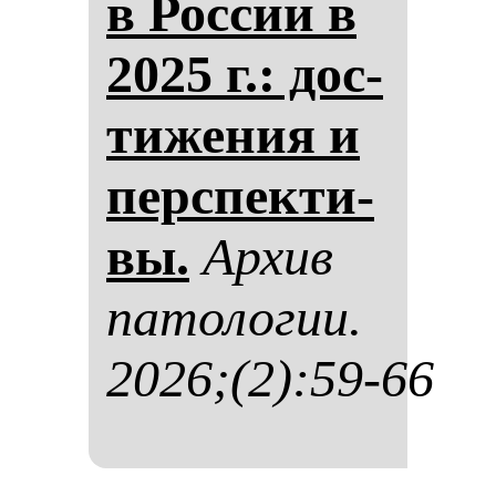
в Рос­сии в
2025 г.: дос­
ти­же­ния и
пер­спек­ти­
вы.
Ар­хив
па­то­ло­гии.
2026;(2):59-66