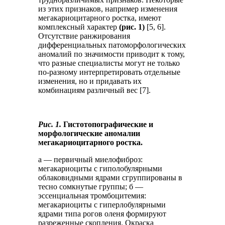
из этих признаков, например изменения
мегакариоцитарного ростка, имеют
комплексный характер
(рис. 1)
[5, 6].
Отсутствие ранжирования
дифференциальных патоморфологических
аномалий по значимости приводит к тому,
что разные специалисты могут не только
по-разному интерпретировать отдельные
изменения, но и придавать их
комбинациям различный вес [7].
Рис. 1.
Гистотопографические и
морфологические аномалии
мегакариоцитарного ростка.
а — первичный миелофиброз:
мегакариоциты с гиполобулярными
облаковидными ядрами сгруппированы в
тесно сомкнутые группы; б —
эссенциальная тромбоцитемия:
мегакариоциты с гиперлобулярными
ядрами типа рогов оленя формируют
разреженные скопления. Окраска