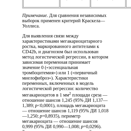
Примечание.
Для сравнения независимых
выборок применен критерий Краскела—
Уоллиса.
Для выявления связи между
характеристиками мегакариоцитарного
ростка, маркированного антителами к
CD42b, и диагнозом был использован
метод логистической регрессии, в котором
зависимая переменная принимает
значение 0 («эссенциальная
тромбоцитемия») или 1 («первичный
миелофиброз»). Характеристики
переменных, включенных в модель
логистической регрессии: количество
2
мегакариоцитов в 1 мм
площади среза —
отношение шансов 1,245 (95% ДИ 1,137—
1,389;
p
<0,0001), площадь мегакариоцита
— отношение шансов 1,119 (95% ДИ 1,018
—1,250;
p
=0,8935), периметр
мегакариоцита — отношение шансов
0,999 (95% ДИ 0,990—1,008;
p
=0,0296).