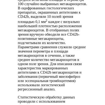
100 случайно выбранных мегакариоцитов.
В оцифрованных гистологических
препаратах, окрашенных антителами к
CD42b, выделяли 10 полей зрения
2
площадью 0,1 мм
каждое с визуально
наибольшей плотностью расположения
мегакариоцитов. В отобранных полях
зрения вручную обводили все CD42b-
позитивные мегакариоциты,
подсчитывали их количество.
Параметрами сравнения служили средние
значения периметра и площади
мегакариоцитов в сечении, а также
среднее количество мегакариоцитов в
одном поле зрения. Для описания связи
характеристик маркированных
антителами к CD42b мегакариоцитов и
заболевания (первичный миелофиброз
или эссенциальная тромбоцитемия)
использовали логистический
регрессионный анализ.
Статистическую обработку данных
проводили с использованием