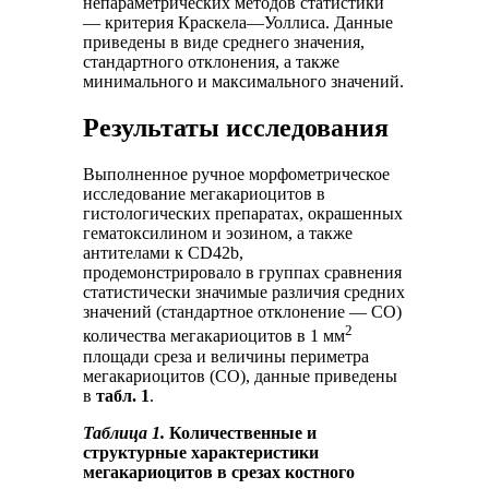
непараметрических методов статистики
— критерия Краскела—Уоллиса. Данные
приведены в виде среднего значения,
стандартного отклонения, а также
минимального и максимального значений.
Результаты исследования
Выполненное ручное морфометрическое
исследование мегакариоцитов в
гистологических препаратах, окрашенных
гематоксилином и эозином, а также
антителами к CD42b,
продемонстрировало в группах сравнения
статистически значимые различия средних
значений (стандартное отклонение — СО)
2
количества мегакариоцитов в 1 мм
площади среза и величины периметра
мегакариоцитов (СО), данные приведены
в
табл. 1
.
Таблица 1.
Количественные и
структурные характеристики
мегакариоцитов в срезах костного