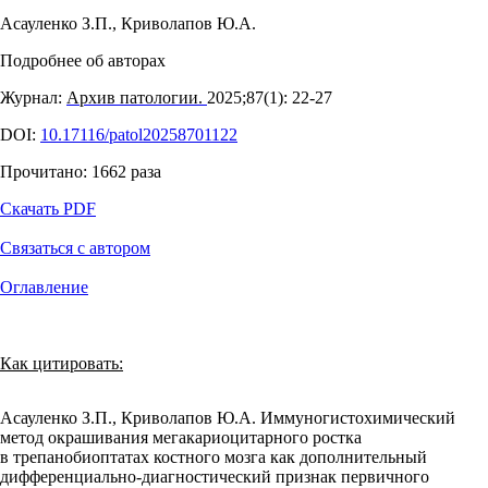
Асауленко З.П.
,
Криволапов Ю.А.
Подробнее об авторах
Журнал:
Архив патологии.
2025;87(1): 22‑27
DOI:
10.17116/patol20258701122
Прочитано:
1662
раза
Скачать PDF
Связаться с автором
Оглавление
Как цитировать:
Асауленко З.П., Криволапов Ю.А. Иммуногистохимический
метод окрашивания мегакариоцитарного ростка
в трепанобиоптатах костного мозга как дополнительный
дифференциально-диагностический признак первичного