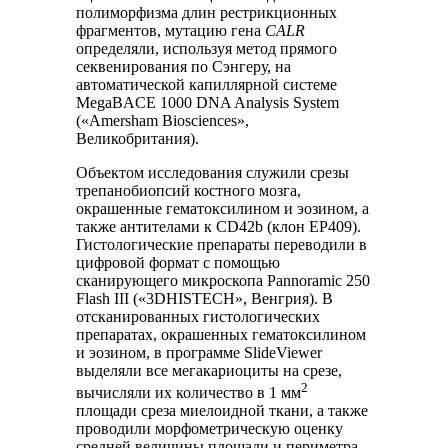
полиморфизма длин рестрикционных
фрагментов, мутацию гена
CALR
определяли, используя метод прямого
секвенирования по Сэнгеру, на
автоматической капиллярной системе
MegaBACE 1000 DNA Analysis System
(«Amersham Biosciences»,
Великобритания).
Объектом исследования служили срезы
трепанобиопсий костного мозга,
окрашенные гематоксилином и эозином, а
также антителами к CD42b (клон EP409).
Гистологические препараты переводили в
цифровой формат с помощью
сканирующего микроскопа Pannoramic 250
Flash III («3DHISTECH», Венгрия). В
отсканированных гистологических
препаратах, окрашенных гематоксилином
и эозином, в программе SlideViewer
выделяли все мегакариоциты на срезе,
2
вычисляли их количество в 1 мм
площади среза миелоидной ткани, а также
проводили морфометрическую оценку
средней величины площади и периметра