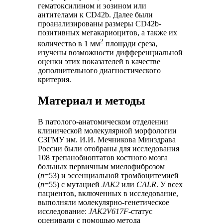
гематоксилином и эозином или
антителами к CD42b. Далее были
проанализированы размеры CD42b-
позитивных мегакариоцитов, а также их
2
количество в 1 мм
площади среза,
изучены возможности дифференциальной
оценки этих показателей в качестве
дополнительного диагностического
критерия.
Материал и методы
В патолого-анатомическом отделении
клинической молекулярной морфологии
СЗГМУ им. И.И. Мечникова Минздрава
России были отобраны для исследования
108 трепанобиоптатов костного мозга
больных первичным миелофиброзом
(
n
=53) и эссенциальной тромбоцитемией
(
n
=55) с мутацией
JAK2
или
CALR
. У всех
пациентов, включенных в исследование,
выполняли молекулярно-генетическое
исследование:
JAK2V617F
-статус
оценивали с помощью метода