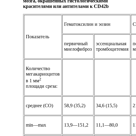
мозга, окрашенных гистологическими
красителями или антителами к CD42b
Гематоксилин и эозин
C
Показатель
первичный
эссенциальная
п
миелофиброз
тромбоцитемия
м
Количество
мегакариоцитов
2
в 1 мм
площади среза:
среднее (СО)
58,9 (35,2)
34,6 (15,5)
2
min—max
13,9—151,2
11,1—80,0
1