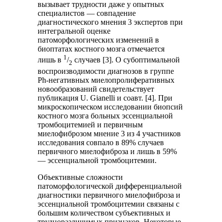
вызывает трудности даже у опытных
специалистов — совпадение
диагностического мнения 3 экспертов при
интегральной оценке
патоморфологических изменений в
биоптатах костного мозга отмечается
1
лишь в
/
случаев [3]. О субоптимальной
2
воспроизводимости диагнозов в группе
Ph-негативных миелопролиферативных
новообразований свидетельствует
публикация U. Gianelli и соавт. [4]. При
микроскопическом исследовании биопсий
костного мозга больных эссенциальной
тромбоцитемией и первичным
миелофиброзом мнение 3 из 4 участников
исследования совпало в 89% случаев
первичного миелофиброза и лишь в 59%
— эссенциальной тромбоцитемии.
Объективные сложности
патоморфологической дифференциальной
диагностики первичного миелофиброза и
эссенциальной тромбоцитемии связаны с
большим количеством субъективных и
трудноразличимых признаков. Некоторые