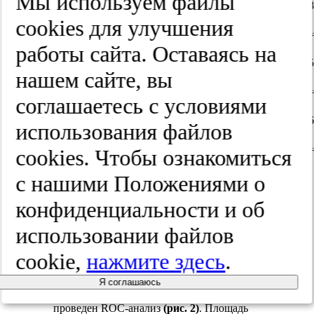
Мы используем файлы
43
12
78
тромбоцитемия
cооkies для улучшения
работы сайта. Оставаясь на
Первичный
13
40
75
миелофиброз
нашем сайте, вы
соглашаетесь с условиями
Общий
76
использования файлов
процент
cооkies. Чтобы ознакомиться
Общая оценка согласия модели и
с нашими Положениями о
реальных данных оценивалась с
использованием теста согласия Хосмера—
конфиденциальности и об
2
Лемешова (χ
=2,164, число степеней
свободы=8,
p
=0,9755).
использовании файлов
Для демонстрации зависимости
cookie,
нажмите здесь
.
количества верно классифицированных
диагнозов одного заболевания от
количества неверно классифицированных
Я соглашаюсь
диагнозов другого заболевания был
проведен ROC-анализ
(рис. 2)
. Площадь