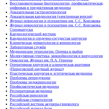
Восстановительные биотехнологии, профилактическая,
цифровая и предиктивная медицина
Доказательная гастроэнтерология
Доказательная кардиология (электронная версия)
Журнал неврологии и психиатрии им. С.С. Корсакова
Журнал неврологии и психиатрии им. С.С. Корсакова.
Спецвыпуски
Кардиологический вестник
Кардиология и сердечно-сосудистая хирургия
Клиническая дерматология и венерология
Лабораторная служба
Медицинские технологии. Оценка и выбор
Молекулярная генетика, микробиология и вирусология
Онкология. Журнал им. П.А. Герцена
Оперативная хирургия и клиническая анатомия
(Пироговский научный журнал)
Пластическая хирургия и эстетическая медицина
Проблемы репродукции
Проблемы эндокринологии
Профилактическая медицина
Респираторная медицина
Российская ринология
Российская стоматология
Российский вестник акушера-гинеколога
Российский журнал боли