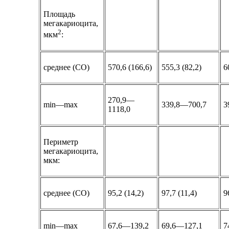
Площадь
мегакариоцита,
2
мкм
:
среднее (СО)
570,6 (166,6)
555,3 (82,2)
6
270,9—
min—max
339,8—700,7
3
1118,0
Периметр
мегакариоцита,
мкм:
среднее (СО)
95,2 (14,2)
97,7 (11,4)
9
min—max
67,6—139,2
69,6—127,1
7