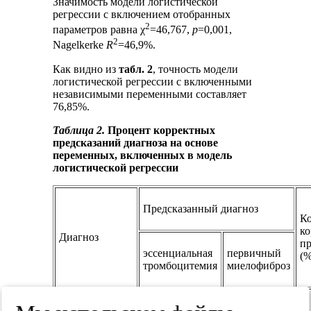
Значимость модели логистической
регрессии с включением отобранных
2
параметров равна χ
=46,767,
p
=0,001,
2
Nagelkerke
R
=46,9%.
Как видно из
табл. 2
, точность модели
логистической регрессии с включенными
независимыми переменными составляет
76,85%.
Таблица 2.
Процент корректных
предсказаний диагноза на основе
переменных, включенных в модель
логистической регрессии
Предсказанный диагноз
К
к
Диагноз
пр
эссенциальная
первичный
(%
тромбоцитемия
миелофиброз
Эссенциальная