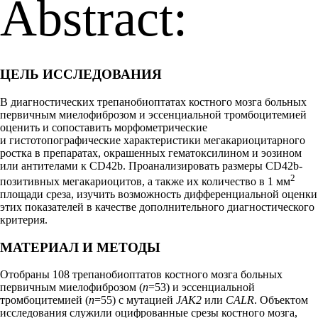
Abstract:
ЦЕЛЬ ИССЛЕДОВАНИЯ
В диагностических трепанобиоптатах костного мозга больных
первичным миелофиброзом и эссенциальной тромбоцитемией
оценить и сопоставить морфометрические
и гистотопографические характеристики мегакариоцитарного
ростка в препаратах, окрашенных гематоксилином и эозином
или антителами к CD42b.
Проанализировать размеры CD42b-
2
позитивных мегакариоцитов, а также их количество в 1 мм
площади среза, изучить возможность дифференциальной оценки
этих показателей в качестве дополнительного диагностического
критерия.
МАТЕРИАЛ И МЕТОДЫ
Отобраны 108 трепанобиоптатов костного мозга больных
первичным миелофиброзом (
n
=53) и эссенциальной
тромбоцитемией (
n
=55) с мутацией
JAK2
или
CALR
. Объектом
исследования служили оцифрованные срезы костного мозга,