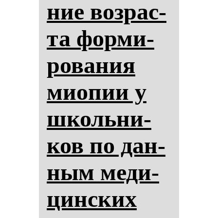
ние воз­рас­
та фор­ми­
ро­ва­ния
ми­опии у
школь­ни­
ков по дан­
ным ме­ди­
цин­ских