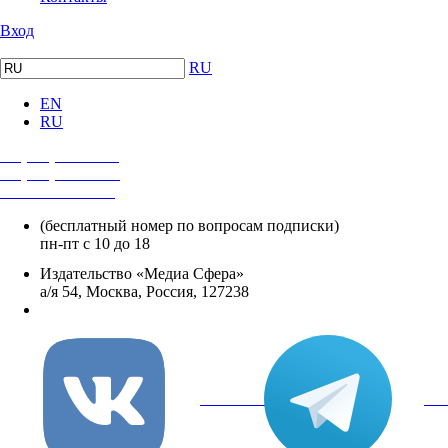
Вход
RU
EN
RU
+7 (495) 482-4118
+7 (495) 482-4329
+8 800 250-18-12
(бесплатный номер по вопросам подписки)
пн-пт с 10 до 18
Издательство «Медиа Сфера»
а/я 54, Москва, Россия, 127238
info@mediasphera.ru
вКонтакте
Tel