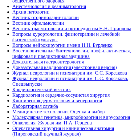
общественного здоровья
Анестезиология и реаниматология
Архив патологии
Вестник оториноларингологии
Вестник офтальмологии
Вестник травматологии и ортопедии им Н.Н. Приорова
Вопросы курортологии, физиотерапии и лечебной
физической культуры
Вопросы нейрохирургии имени Н.Н. Бурденко
Восстановительные биотехнологии, профилактическая,
цифровая и предиктивная медицина
Доказательная гастроэнтерология
Доказательная кардиология (электронная версия)
Журнал неврологии и психиатрии им. С.С. Корсакова
Журнал неврологии и психиатрии им. С.С. Корсакова.
Спецвыпуски
Кардиологический вестник
Кардиология и сердечно-сосудистая хирургия
Клиническая дерматология и венерология
Лабораторная служба
Медицинские технологии. Оценка и выбор
Молекулярная генетика, микробиология и вирусология
Онкология. Журнал им. П.А. Герцена
Оперативная хирургия и клиническая анатомия
(Пироговский научный журнал)