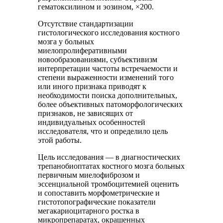
гематоксилином и эозином, ×200.
Отсутствие стандартизации
гистологического исследования костного
мозга у больных
миелопролиферативными
новообразованиями, субъективизм
интерпретации частоты встречаемости и
степени выраженности изменений того
или иного признака приводят к
необходимости поиска дополнительных,
более объективных патоморфологических
признаков, не зависящих от
индивидуальных особенностей
исследователя, что и определило цель
этой работы.
Цель исследования — в диагностических
трепанобиоптатах костного мозга больных
первичным миелофиброзом и
эссенциальной тромбоцитемией оценить
и сопоставить морфометрические и
гистотопографические показатели
мегакариоцитарного ростка в
микропрепаратах, окрашенных