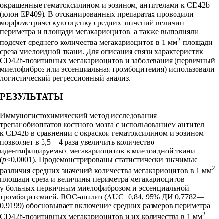
окрашенные гематоксилином и эозином, антителами к CD42b
(клон EP409). В отсканированных препаратах проводили
морфометрическую оценку средних значений величин
периметра и площади мегакариоцитов, а также выполняли
2
подсчет среднего количества мегакариоцитов в 1 мм
площади
среза миелоидной ткани. Для описания связи характеристик
CD42b-позитивных мегакариоцитов и заболевания (первичный
миелофиброз или эссенциальная тромбоцитемия) использовали
логистический регрессионный анализ.
РЕЗУЛЬТАТЫ
Иммуногистохимический метод исследования
трепанобиоптатов костного мозга с использованием антител
к CD42b в сравнении с окраской гематоксилином и эозином
позволяет в 3,5—4 раза увеличить количество
идентифицируемых мегакариоцитов в миелоидной ткани
(
p
<0,0001). Продемонстрированы статистически значимые
2
различия средних значений количества мегакариоцитов в 1 мм
площади среза и величины периметра мегакариоцитов
у больных первичным миелофиброзом и эссенциальной
тромбоцитемией. ROC-анализ (AUC=0,84, 95% ДИ 0,7782—
0,9199) обосновывает включение средних размеров периметра
2
CD42b-позитивных мегакариоцитов и их количества в 1 мм