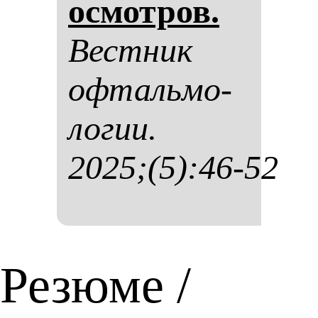
ос­мот­ров.
Вес­тник
оф­таль­мо­
ло­гии.
2025;(5):46-52
Резюме /