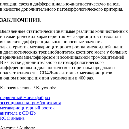
площади среза в дифференциально-диагностическую панель
в качестве дополнительного патоморфологического критерия.
ЗАКЛЮЧЕНИЕ
Выявленные статистически значимые различия количественных
и геометрических характеристик мегакариоцитов позволили
вычислить дифференциальные пороговые значения
характеристик мегакариоцитарного ростка миелоидной ткани
в диагностических трепанобиоптатах костного мозга у больных
первичным миелофиброзом и эссенциальной тромбоцитемией.
В качестве дополнительного патоморфологического
дифференциально-диагностического признака предложен
подсчет количества CD42b-позитивных мегакариоцитов
в одном поле зрения при увеличении в 400 раз.
Ключевые слова / Keywords:
первичный миелофиброз
эссенциальная тромбоцитемия
мегакариоцитарный росток
антитела к CD42b
ROC-анализ
Авторы / Authors: