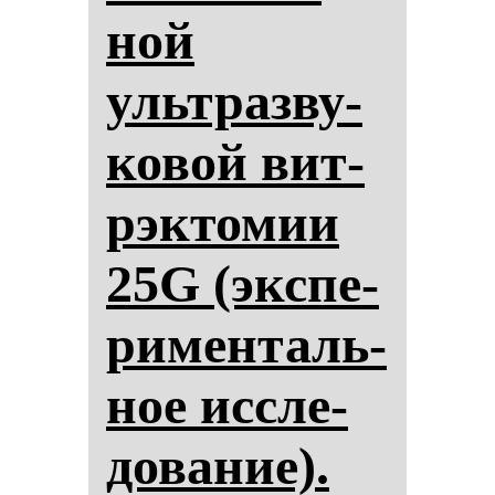
ной
ультраз­ву­
ко­вой вит­
рэк­то­мии
25G (эк­спе­
ри­мен­таль­
ное ис­сле­
до­ва­ние).