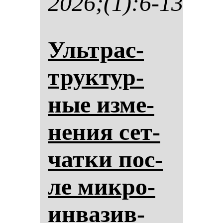
2026;(1):6-13
Ультрас­
трук­тур­
ные из­ме­
не­ния сет­
чат­ки пос­
ле мик­ро­
ин­ва­зив­