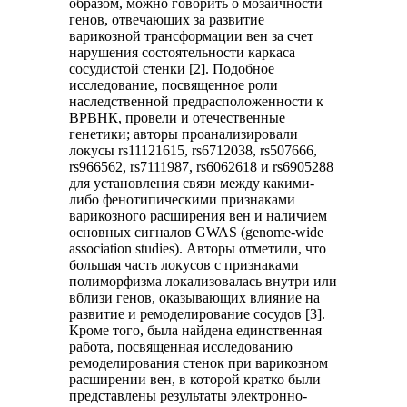
образом, можно говорить о мозаичности
генов, отвечающих за развитие
варикозной трансформации вен за счет
нарушения состоятельности каркаса
сосудистой стенки [2]. Подобное
исследование, посвященное роли
наследственной предрасположенности к
ВРВНК, провели и отечественные
генетики; авторы проанализировали
локусы rs11121615, rs6712038, rs507666,
rs966562, rs7111987, rs6062618 и rs6905288
для установления связи между какими-
либо фенотипическими признаками
варикозного расширения вен и наличием
основных сигналов GWAS (genome-wide
association studies). Авторы отметили, что
большая часть локусов с признаками
полиморфизма локализовалась внутри или
вблизи генов, оказывающих влияние на
развитие и ремоделирование сосудов [3].
Кроме того, была найдена единственная
работа, посвященная исследованию
ремоделирования стенок при варикозном
расширении вен, в которой кратко были
представлены результаты электронно-