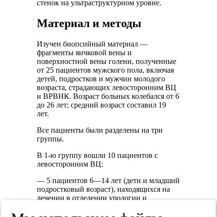
стенок на ультраструктурном уровне.
Материал и методы
Изучен биопсийный материал —
фрагменты яичковой вены и
поверхностной вены голени, полученные
от 25 пациентов мужского пола, включая
детей, подростков и мужчин молодого
возраста, страдающих левосторонним ВЦ
и ВРВНК. Возраст больных колебался от 6
до 26 лет; средний возраст составил 19
лет.
Все пациенты были разделены на три
группы.
В 1-ю группу вошли 10 пациентов с
левосторонним ВЦ:
— 5 пациентов 6—14 лет (дети и младший
подростковый возраст), находящихся на
лечении в отделении урологии и
плановой хирургии ДГКБ №13 им. Н.Ф.
Филатова;