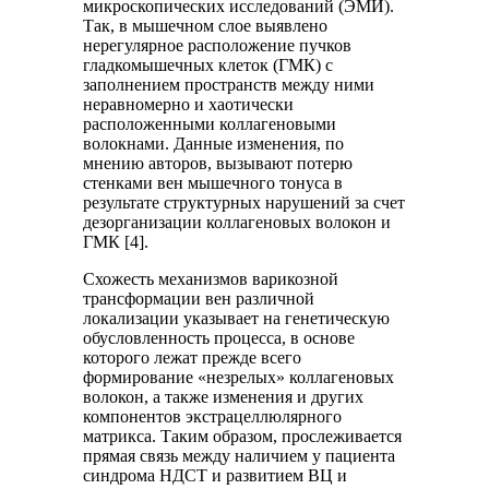
микроскопических исследований (ЭМИ).
Так, в мышечном слое выявлено
нерегулярное расположение пучков
гладкомышечных клеток (ГМК) с
заполнением пространств между ними
неравномерно и хаотически
расположенными коллагеновыми
волокнами. Данные изменения, по
мнению авторов, вызывают потерю
стенками вен мышечного тонуса в
результате структурных нарушений за счет
дезорганизации коллагеновых волокон и
ГМК [4].
Схожесть механизмов варикозной
трансформации вен различной
локализации указывает на генетическую
обусловленность процесса, в основе
которого лежат прежде всего
формирование «незрелых» коллагеновых
волокон, а также изменения и других
компонентов экстрацеллюлярного
матрикса. Таким образом, прослеживается
прямая связь между наличием у пациента
синдрома НДСТ и развитием ВЦ и