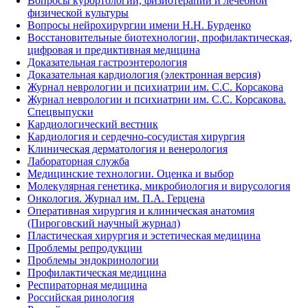
Вопросы курортологии, физиотерапии и лечебной
физической культуры
Вопросы нейрохирургии имени Н.Н. Бурденко
Восстановительные биотехнологии, профилактическая,
цифровая и предиктивная медицина
Доказательная гастроэнтерология
Доказательная кардиология (электронная версия)
Журнал неврологии и психиатрии им. С.С. Корсакова
Журнал неврологии и психиатрии им. С.С. Корсакова.
Спецвыпуски
Кардиологический вестник
Кардиология и сердечно-сосудистая хирургия
Клиническая дерматология и венерология
Лабораторная служба
Медицинские технологии. Оценка и выбор
Молекулярная генетика, микробиология и вирусология
Онкология. Журнал им. П.А. Герцена
Оперативная хирургия и клиническая анатомия
(Пироговский научный журнал)
Пластическая хирургия и эстетическая медицина
Проблемы репродукции
Проблемы эндокринологии
Профилактическая медицина
Респираторная медицина
Российская ринология