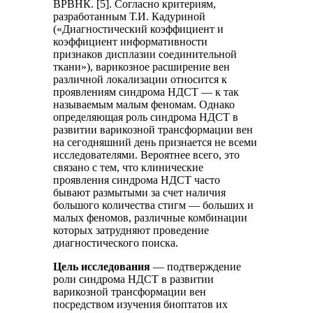
ВРВНК. [5]. Согласно критериям,
разработанным Т.И. Кадуриной
(«Диагностический коэффициент и
коэффициент информативности
признаков дисплазии соединительной
ткани»), варикозное расширение вен
различной локализации относится к
проявлениям синдрома НДСТ — к так
называемым малым феномам. Однако
определяющая роль синдрома НДСТ в
развитии варикозной трансформации вен
на сегодняшний день признается не всеми
исследователями. Вероятнее всего, это
связано с тем, что клинические
проявления синдрома НДСТ часто
бывают размытыми за счет наличия
большого количества стигм — больших и
малых феномов, различные комбинации
которых затрудняют проведение
диагностического поиска.
Цель исследования
— подтверждение
роли синдрома НДСТ в развитии
варикозной трансформации вен
посредством изучения биоптатов их