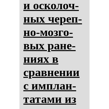
и ос­ко­лоч­
ных че­реп­
но-моз­го­
вых ра­не­
ни­ях в
срав­не­нии
с им­план­
та­та­ми из