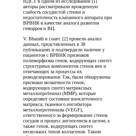
НДСТ в одном из исследований [1]
авторы рассматривали врожденную
слабость сосудистой стенки и
недостаточность клапанного аппарата при
ВРВНК в качестве аналога развития
геморроя и ВЦ.
V. Bharath и соавт. [2] провели анализ
данных, представленных в 38
публикациях и подтвердили наличие у
пациентов с ВРВНК признаков
полиморфизма генов, кодирующих синтез
структурных компонентов стенок вен и
отвечающих за процессы их
ремоделирования. Так, были обнаружены
признаки мозаичности генов,
кодирующих синтез матриксных
металлопротеиназ (MMP), которые
определяют состояние внеклеточного
матрикса; тканевого ингибитора
металлопротеиназы (VEGF),
ответственного за формирование стенок
сосудов и процесс ангиогенеза в целом, а
также генов, кодирующих синтез
нескольких типов коллагенов. Таким