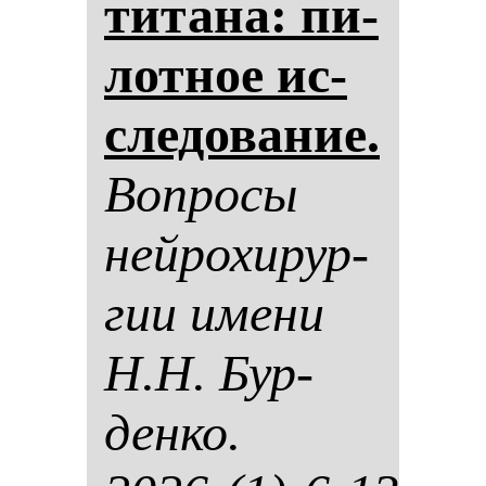
ти­та­на: пи­
лот­ное ис­
сле­до­ва­ние.
Воп­ро­сы
ней­ро­хи­рур­
гии име­ни
Н.Н. Бур­
ден­ко.