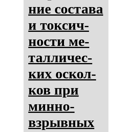
ние сос­та­ва
и ток­сич­
нос­ти ме­
тал­ли­чес­
ких ос­кол­
ков при
мин­но-
взрыв­ных