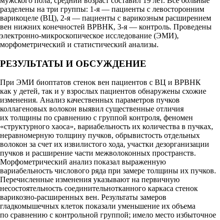
мужского пола; средний возраст составил 19 лет. Все больные
разделены на три группы: 1-я — пациенты с левосторонним
варикоцеле (ВЦ), 2-я — пациенты с варикозным расширением
вен нижних конечностей ВРВНК, 3-я — контроль. Проведены
электронно-микроскопическое исследование (ЭМИ),
морфометрический и статистический анализы.
РЕЗУЛЬТАТЫ И ОБСУЖДЕНИЕ
При ЭМИ биоптатов стенок вен пациентов с ВЦ и ВРВНК
как у детей, так и у взрослых пациентов обнаружены схожие
изменения. Анализ качественных параметров пучков
коллагеновых волокон выявил существенные отличия
их толщины по сравнению с группой контроля, феномен
«структурного хаоса», вариабельность их количества в пучках,
неравномерную толщину пучков, обрывистость отдельных
волокон за счет их извилистого хода, участки дезорганизации
пучков и расширение части межволоконных пространств.
Морфометрический анализ показал выраженную
вариабельность числового ряда при замере толщины их пучков.
Перечисленные изменения указывают на первичную
несостоятельность соединительнотканного каркаса стенок
варикозно-расширенных вен. Результаты замеров
гладкомышечных клеток показали уменьшение их объема
по сравнению с контрольной группой; имело место избыточное