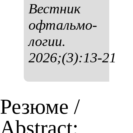
Вес­тник
оф­таль­мо­
ло­гии.
2026;(3):13-21
Резюме /
Abstract: