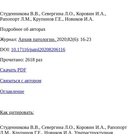
Студенникова В.В.
,
Севергина Л.О.
,
Коровин И.А.
,
Рапопорт Л.М.
,
Крупинов Г.Е.
,
Новиков И.А.
Подробнее об авторах
Журнал:
Архив патологии.
2020;82(6): 16‑23
DOI:
10.17116/patol20208206116
Прочитано:
2618
раз
Скачать PDF
Связаться с автором
Оглавление
Как цитировать:
Студенникова В.В., Севергина Л.О., Коровин И.А., Рапопорт
Л.М., Крупинов Г.Е., Новиков И.А. Ультраструктурная