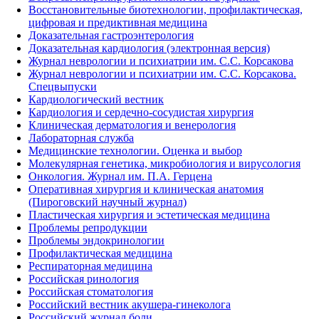
Восстановительные биотехнологии, профилактическая,
цифровая и предиктивная медицина
Доказательная гастроэнтерология
Доказательная кардиология (электронная версия)
Журнал неврологии и психиатрии им. С.С. Корсакова
Журнал неврологии и психиатрии им. С.С. Корсакова.
Спецвыпуски
Кардиологический вестник
Кардиология и сердечно-сосудистая хирургия
Клиническая дерматология и венерология
Лабораторная служба
Медицинские технологии. Оценка и выбор
Молекулярная генетика, микробиология и вирусология
Онкология. Журнал им. П.А. Герцена
Оперативная хирургия и клиническая анатомия
(Пироговский научный журнал)
Пластическая хирургия и эстетическая медицина
Проблемы репродукции
Проблемы эндокринологии
Профилактическая медицина
Респираторная медицина
Российская ринология
Российская стоматология
Российский вестник акушера-гинеколога
Российский журнал боли