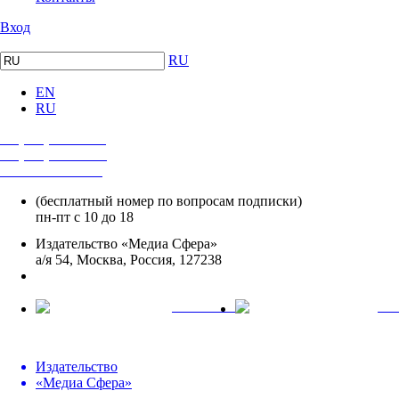
Вход
RU
EN
RU
+7 (495) 482-4118
+7 (495) 482-4329
+8 800 250-18-12
(бесплатный номер по вопросам подписки)
пн-пт с 10 до 18
Издательство «Медиа Сфера»
а/я 54, Москва, Россия, 127238
info@mediasphera.ru
вКонтакте
Tel
Издательство
«Медиа Сфера»