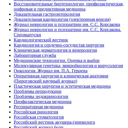
Восстановительные биотехнологии, профилактическая,
цифровая и предиктивная медицина
Доказательная гастроэнтерология
Доказательная кардиология (электронная версия)
Журнал неврологии и психиатрии им. С.С. Корсакова
Журнал неврологии и психиатрии им. С.С. Корсакова.
Спецвыпуски
Кардиологический вестник
Кардиология и сердечно-сосудистая хирургия
Клиническая дерматология и венерология
Лабораторная служба
Медицинские технологии. Оценка и выбор
Молекулярная генетика, микробиология и вирусология
Онкология. Журнал им. П.А. Герцена
Оперативная хирургия и клиническая анатомия
(Пироговский научный журнал)
Пластическая хирургия и эстетическая медицина
Проблемы репродукции
Проблемы эндокринологии
Профилактическая медицина
Респираторная медицина
Российская ринология
Российская стоматология
Российский вестник акушера-гинеколога
Российский журнал боли