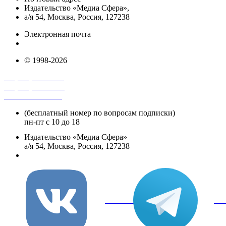
Издательство «Медиа Сфера»,
а/я 54, Москва, Россия, 127238
Электронная почта
info@mediasphera.ru
© 1998-2026
+7 (495) 482-4118
+7 (495) 482-4329
+8 800 250-18-12
(бесплатный номер по вопросам подписки)
пн-пт с 10 до 18
Издательство «Медиа Сфера»
а/я 54, Москва, Россия, 127238
info@mediasphera.ru
вКонтакте
Tel