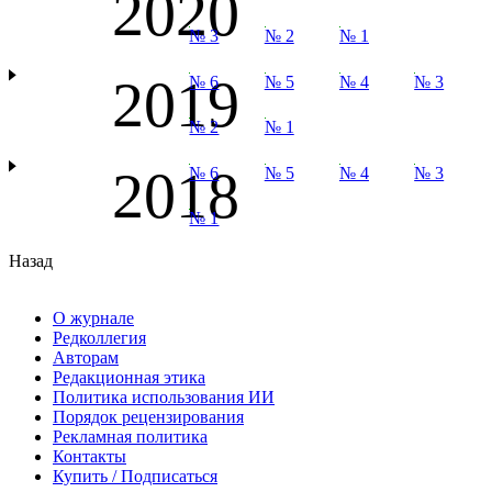
2020
№ 3
№ 2
№ 1
2019
№ 6
№ 5
№ 4
№ 3
№ 2
№ 1
2018
№ 6
№ 5
№ 4
№ 3
№ 1
Назад
О журнале
Редколлегия
Авторам
Редакционная этика
Политика использования ИИ
Порядок рецензирования
Рекламная политика
Контакты
Купить / Подписаться