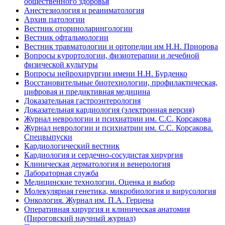
общественного здоровья
Анестезиология и реаниматология
Архив патологии
Вестник оториноларингологии
Вестник офтальмологии
Вестник травматологии и ортопедии им Н.Н. Приорова
Вопросы курортологии, физиотерапии и лечебной
физической культуры
Вопросы нейрохирургии имени Н.Н. Бурденко
Восстановительные биотехнологии, профилактическая,
цифровая и предиктивная медицина
Доказательная гастроэнтерология
Доказательная кардиология (электронная версия)
Журнал неврологии и психиатрии им. С.С. Корсакова
Журнал неврологии и психиатрии им. С.С. Корсакова.
Спецвыпуски
Кардиологический вестник
Кардиология и сердечно-сосудистая хирургия
Клиническая дерматология и венерология
Лабораторная служба
Медицинские технологии. Оценка и выбор
Молекулярная генетика, микробиология и вирусология
Онкология. Журнал им. П.А. Герцена
Оперативная хирургия и клиническая анатомия
(Пироговский научный журнал)