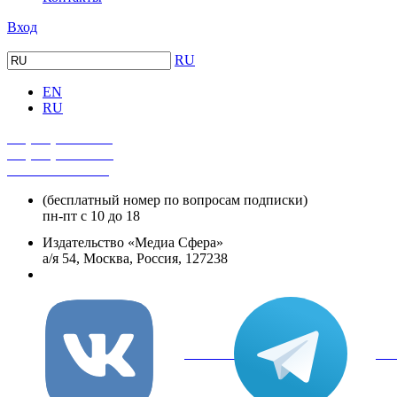
Вход
RU
EN
RU
+7 (495) 482-4118
+7 (495) 482-4329
+8 800 250-18-12
(бесплатный номер по вопросам подписки)
пн-пт с 10 до 18
Издательство «Медиа Сфера»
а/я 54, Москва, Россия, 127238
info@mediasphera.ru
вКонтакте
Tel