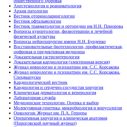
общественного здоровья
Анестезиология и реаниматология
Архив патологии
Вестник оториноларингологии
Вестник офтальмологии
Вестник травматологии и ортопедии им Н.Н. Приорова
Вопросы курортологии, физиотерапии и лечебной
физической культуры
Вопросы нейрохирургии имени Н.Н. Бурденко
Восстановительные биотехнологии, профилактическая,
цифровая и предиктивная медицина
Доказательная гастроэнтерология
Доказательная кардиология (электронная версия)
Журнал неврологии и психиатрии им. С.С. Корсакова
Журнал неврологии и психиатрии им. С.С. Корсакова.
Спецвыпуски
Кардиологический вестник
Кардиология и сердечно-сосудистая хирургия
Клиническая дерматология и венерология
Лабораторная служба
Медицинские технологии. Оценка и выбор
Молекулярная генетика, микробиология и вирусология
Онкология. Журнал им. П.А. Герцена
Оперативная хирургия и клиническая анатомия
(Пироговский научный журнал)