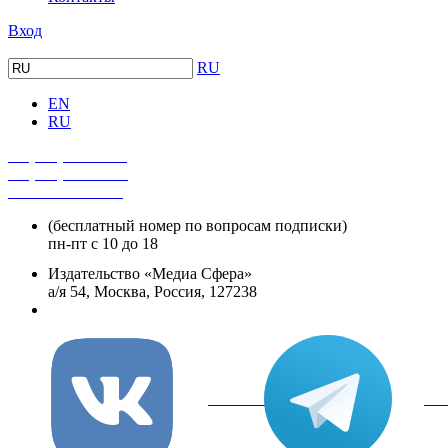
Вход
RU
EN
RU
+7 (495) 482-4118
+7 (495) 482-4329
+8 800 250-18-12
(бесплатный номер по вопросам подписки)
пн-пт с 10 до 18
Издательство «Медиа Сфера»
а/я 54, Москва, Россия, 127238
info@mediasphera.ru
вКонтакте
Tel