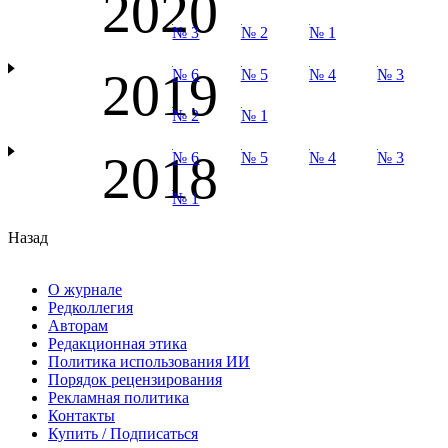
2020
№ 3
№ 2
№ 1
2019
№ 6
№ 5
№ 4
№ 3
№ 2
№ 1
2018
№ 6
№ 5
№ 4
№ 3
№ 1
Назад
О журнале
Редколлегия
Авторам
Редакционная этика
Политика использования ИИ
Порядок рецензирования
Рекламная политика
Контакты
Купить / Подписаться