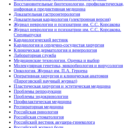
Восстановительные биотехнологии, профилактическая,
цифровая и предиктивная медицина
Доказательная гастроэнтерология
Доказательная кардиология (электронная версия)
Журнал неврологии и психиатрии им. С.С. Корсакова
Журнал неврологии и психиатрии им. С.С. Корсакова.
Спецвыпуски
Кардиологический вестник
Кардиология и сердечно-сосудистая хирургия
Клиническая дерматология и венерология
Лабораторная служба
Медицинские технологии. Оценка и выбор
Молекулярная генетика, микробиология и вирусология
Онкология. Журнал им. П.А. Герцена
Оперативная хирургия и клиническая анатомия
(Пироговский научный журнал)
Пластическая хирургия и эстетическая медицина
Проблемы репродукции
Проблемы эндокринологии
Профилактическая медицина
Респираторная медицина
Российская ринология
Российская стоматология
Российский вестник акушера-гинеколога
Российский журнал боли