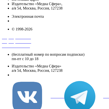
Издательство «Медиа Сфера»,
а/я 54, Москва, Россия, 127238
Электронная почта
info@mediasphera.ru
© 1998-2026
+7 (495) 482-4118
+7 (495) 482-4329
+8 800 250-18-12
(бесплатный номер по вопросам подписки)
пн-пт с 10 до 18
Издательство «Медиа Сфера»
а/я 54, Москва, Россия, 127238
info@mediasphera.ru
вКонтакте
Tel