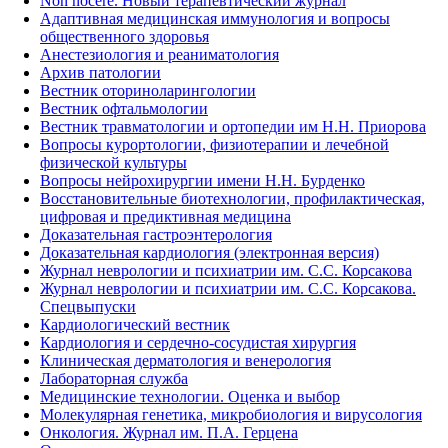
Non nocere. Новый терапевтический журнал
Адаптивная медицинская иммунология и вопросы
общественного здоровья
Анестезиология и реаниматология
Архив патологии
Вестник оториноларингологии
Вестник офтальмологии
Вестник травматологии и ортопедии им Н.Н. Приорова
Вопросы курортологии, физиотерапии и лечебной
физической культуры
Вопросы нейрохирургии имени Н.Н. Бурденко
Восстановительные биотехнологии, профилактическая,
цифровая и предиктивная медицина
Доказательная гастроэнтерология
Доказательная кардиология (электронная версия)
Журнал неврологии и психиатрии им. С.С. Корсакова
Журнал неврологии и психиатрии им. С.С. Корсакова.
Спецвыпуски
Кардиологический вестник
Кардиология и сердечно-сосудистая хирургия
Клиническая дерматология и венерология
Лабораторная служба
Медицинские технологии. Оценка и выбор
Молекулярная генетика, микробиология и вирусология
Онкология. Журнал им. П.А. Герцена