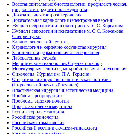
Восстановительные биотехнологии, профилактическая,
цифровая и предиктивная медицина
Доказательная гастроэнтерология
Доказательная кардиология (электронная версия)
Журнал неврологии и психиатрии им. С.С. Корсакова
Журнал неврологии и психиатрии им. С.С. Корсакова.
Спецвыпуски
Кардиологический вестник
Кардиология и сердечно-сосудистая хирургия
Клиническая дерматология и венерология
Лабораторная служба
Медицинские технологии. Оценка и выбор
Молекулярная генетика, микробиология и вирусология
Онкология. Журнал им. П.А. Герцена
Оперативная хирургия и клиническая анатомия
(Пироговский научный журнал)
Пластическая хирургия и эстетическая медицина
Проблемы репродукции
Проблемы эндокринологии
Профилактическая медицина
Респираторная медицина
Российская ринология
Российская стоматология
Российский вестник акушера-гинеколога
Российский журнал боли