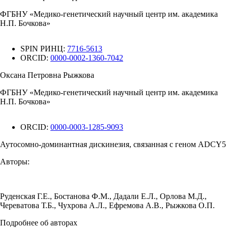
ФГБНУ «Медико-генетический научный центр им. академика
Н.П. Бочкова»
SPIN РИНЦ:
7716-5613
ORCID:
0000-0002-1360-7042
Оксана Петровна Рыжкова
ФГБНУ «Медико-генетический научный центр им. академика
Н.П. Бочкова»
ORCID:
0000-0003-1285-9093
Аутосомно-доминантная дискинезия, связанная с геном ADCY5
Авторы:
Руденская Г.Е.
,
Бостанова Ф.М.
,
Дадали Е.Л.
,
Орлова М.Д.
,
Череватова Т.Б.
,
Чухрова А.Л.
,
Ефремова А.В.
,
Рыжкова О.П.
Подробнее об авторах