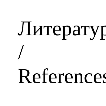
Литерату
/
Reference