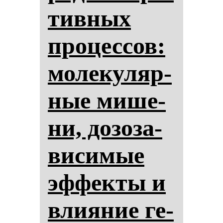
тив­ных
про­цес­сов:
мо­ле­ку­ляр­
ные ми­ше­
ни, до­зо­за­
ви­си­мые
эф­фек­ты и
вли­яние ге­