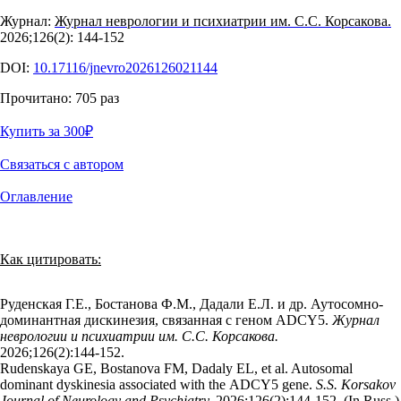
Журнал:
Журнал неврологии и психиатрии им. С.С. Корсакова.
2026;126(2): 144‑152
DOI:
10.17116/jnevro2026126021144
Прочитано:
705
раз
Купить за 300
₽
Связаться с автором
Оглавление
Как цитировать:
Руденская Г.Е., Бостанова Ф.М., Дадали Е.Л. и др. Аутосомно-
доминантная дискинезия, связанная с геном ADCY5.
Журнал
неврологии и психиатрии им. С.С. Корсакова.
2026;126(2):144‑152.
Rudenskaya GE, Bostanova FM, Dadaly EL, et al. Autosomal
dominant dyskinesia associated with the ADCY5 gene.
S.S. Korsakov
Journal of Neurology and Psychiatry.
2026;126(2):144‑152. (In Russ.)