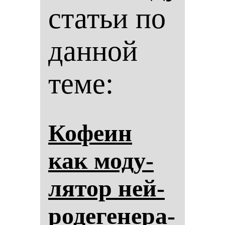
статьи по
данной
теме:
Ко­фе­ин
как мо­ду­
ля­тор ней­
ро­де­ге­не­ра­