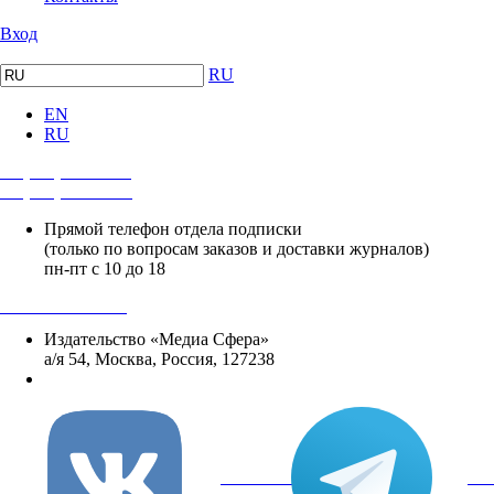
Вход
RU
EN
RU
+7 (495) 482-4118
+7 (495) 482-4329
Прямой телефон отдела подписки
(только по вопросам заказов и доставки журналов)
пн-пт с 10 до 18
+8 800 250-18-12
Издательство «Медиа Сфера»
а/я 54, Москва, Россия, 127238
info@mediasphera.ru
вКонтакте
Tel