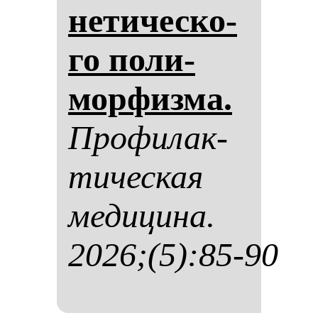
не­ти­чес­ко­
го по­ли­
мор­физ­ма.
Про­фи­лак­
ти­чес­кая
ме­ди­ци­на.
2026;(5):85-90