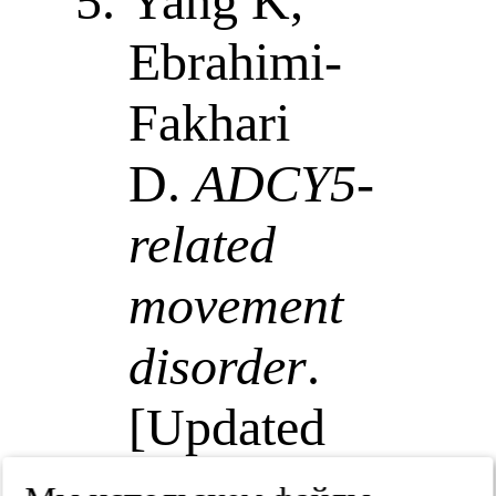
Yang K,
Ebrahimi-
Fakhari
D.
ADCY5-
related
movement
disorder
.
[Updated
2025 Jun 26].