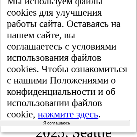
Мы используем файлы
In: Adam
cооkies для улучшения
работы сайта. Оставаясь на
MP,
нашем сайте, вы
Feldman J,
соглашаетесь с условиями
использования файлов
Mirzaa GM,
cооkies. Чтобы ознакомиться
et al. (eds).
с нашими Положениями о
конфиденциальности и об
GeneReviews
использовании файлов
[Internet]
.
cookie,
нажмите здесь
.
Я соглашаюсь
2025. Seattle