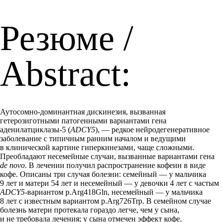
Резюме /
Abstract:
Аутосомно-доминантная
дискинезия, вызванная
гетерозиготными патогенными вариантами гена
аденилатциклазы-5 (
ADCY5
), — редкое нейродегенеративное
заболевание с типичным ранним началом и ведущими
в клинической картине гиперкинезами, чаще сложными.
Преобладают несемейные случаи, вызванные вариантами гена
de novo
. В лечении получил распространение кофеин в виде
кофе. Описаны три случая болезни: семейный — у мальчика
9 лет и матери 54 лет и несемейный — у девочки 4 лет с частым
ADCY5-
вариантом p.Arg418Gln, несемейный — у мальчика
8 лет с известным вариантом p.Arg726Trp. В семейном случае
болезнь матери протекала гораздо легче, чем у сына,
и не требовала лечения; у сына отмечен эффект кофе.