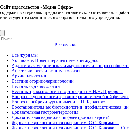
Сайт издательства «Медиа Сфера»
содержит материалы, предназначенные исключительно для рабо
или студентом медицинского образовательного учреждения.
Все журналы
Все журналы
Non nocere. Новый терапевтический журнал
Адаптивная медицинская иммунология и вопросы обществ
Анестезиология и реаниматология
Архив патологии
Вестник оториноларингологии
Вестник офтальмологии
Вестник травматологии и ортопедии им Н.Н. Приорова
Вопросы курортологии, физиотерапии и лечебной физичес
Вопросы нейрохирургии имени Н.Н. Бурденко
Восстановительные биотехнологии, профилактическая, ц
Доказательная гастроэнтерология
Доказательная кардиология (электронная версия)
Журнал неврологии и психиатрии им. С.С. Корсакова
Журнал неврологии и психиатрии им. С.С. Корсакова. Сп