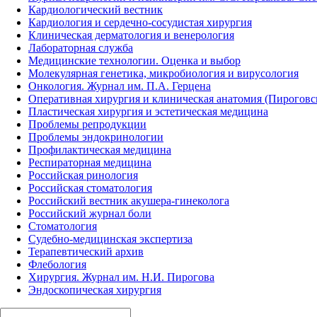
Кардиологический вестник
Кардиология и сердечно-сосудистая хирургия
Клиническая дерматология и венерология
Лабораторная служба
Медицинские технологии. Оценка и выбор
Молекулярная генетика, микробиология и вирусология
Онкология. Журнал им. П.А. Герцена
Оперативная хирургия и клиническая анатомия (Пирогов
Пластическая хирургия и эстетическая медицина
Проблемы репродукции
Проблемы эндокринологии
Профилактическая медицина
Респираторная медицина
Российская ринология
Российская стоматология
Российский вестник акушера-гинеколога
Российский журнал боли
Стоматология
Судебно-медицинская экспертиза
Терапевтический архив
Флебология
Хирургия. Журнал им. Н.И. Пирогова
Эндоскопическая хирургия