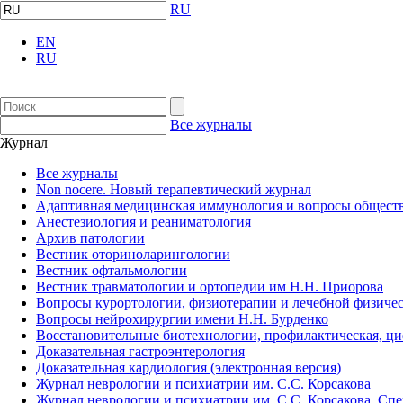
RU
EN
RU
Все журналы
Журнал
Все журналы
Non nocere. Новый терапевтический журнал
Адаптивная медицинская иммунология и вопросы обществ
Анестезиология и реаниматология
Архив патологии
Вестник оториноларингологии
Вестник офтальмологии
Вестник травматологии и ортопедии им Н.Н. Приорова
Вопросы курортологии, физиотерапии и лечебной физичес
Вопросы нейрохирургии имени Н.Н. Бурденко
Восстановительные биотехнологии, профилактическая, ц
Доказательная гастроэнтерология
Доказательная кардиология (электронная версия)
Журнал неврологии и психиатрии им. С.С. Корсакова
Журнал неврологии и психиатрии им. С.С. Корсакова. Сп