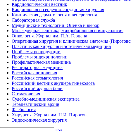
Кардиологический вестник
Кардиология и сердечно-сосудистая хирургия
Клиническая дерматология и венерология
Лабораторная служба
Медицинские технологии. Оценка и выбор
Молекулярная генетика, микробиология и вирусология
Онкология. Журнал им. П.А. Герцена
Оперативная хирургия и клиническая анатомия (Пирогов
Пластическая хирургия и эстетическая медицина
Проблемы репродукции
Проблемы эндокринологии
Профилактическая медицина
Респираторная медицина
Российская ринология
Российская стоматология
Российский вестник акушера-гинеколога
Российский журнал боли
Стоматология
Судебно-медицинская экспертиза
Терапевтический архив
Флебология
Хирургия. Журнал им. Н.И. Пирогова
Эндоскопическая хирургия
Год