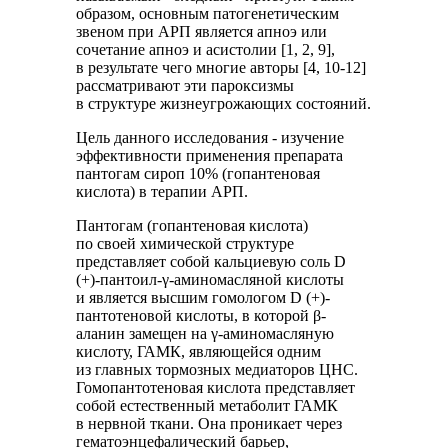
образом, основным патогенетическим
звеном при АРП является апноэ или
сочетание апноэ и асистолии [1, 2, 9],
в результате чего многие авторы [4, 10-12]
рассматривают эти пароксизмы
в структуре жизнеугрожающих состояний.
Цель данного исследования - изучение
эффективности применения препарата
пантогам сироп 10% (гопантеновая
кислота) в терапии АРП.
Пантогам (гопантеновая кислота)
по своей химической структуре
представляет собой кальциевую соль D
(+)-пантоил-γ-аминомасляной кислоты
и является высшим гомологом D (+)-
пантотеновой кислоты, в которой β-
аланин замещен на γ-аминомасляную
кислоту, ГАМК, являющейся одним
из главных тормозных медиаторов ЦНС.
Гомопантотеновая кислота представляет
собой естественный метаболит ГАМК
в нервной ткани. Она проникает через
гематоэнцефалический барьер,