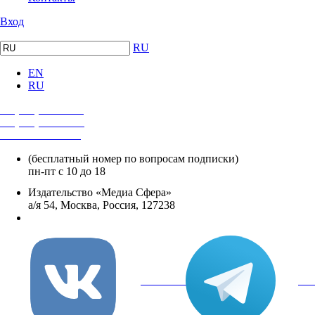
Вход
RU
EN
RU
+7 (495) 482-4118
+7 (495) 482-4329
+8 800 250-18-12
(бесплатный номер по вопросам подписки)
пн-пт с 10 до 18
Издательство «Медиа Сфера»
а/я 54, Москва, Россия, 127238
info@mediasphera.ru
вКонтакте
Tel