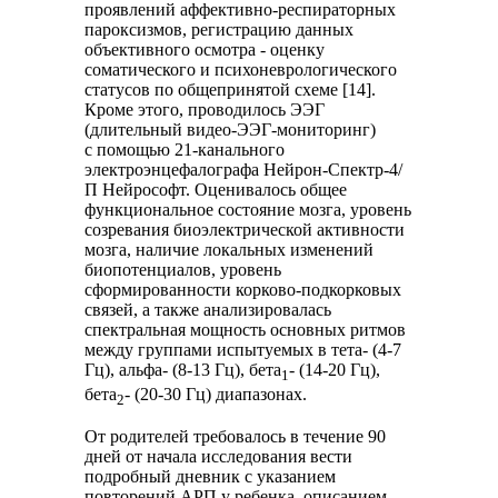
проявлений аффективно-респираторных
пароксизмов, регистрацию данных
объективного осмотра - оценку
соматического и психоневрологического
статусов по общепринятой схеме [14].
Кроме этого, проводилось ЭЭГ
(длительный видео-ЭЭГ-мониторинг)
с помощью 21-канального
электроэнцефалографа Нейрон-Спектр-4/
П Нейрософт. Оценивалось общее
функциональное состояние мозга, уровень
созревания биоэлектрической активности
мозга, наличие локальных изменений
биопотенциалов, уровень
сформированности корково-подкорковых
связей, а также анализировалась
спектральная мощность основных ритмов
между группами испытуемых в тета- (4-7
Гц), альфа- (8-13 Гц), бета
- (14-20 Гц),
1
бета
- (20-30 Гц) диапазонах.
2
От родителей требовалось в течение 90
дней от начала исследования вести
подробный дневник с указанием
повторений АРП у ребенка, описанием