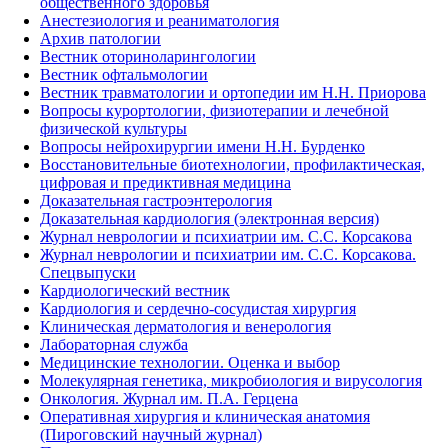
общественного здоровья
Анестезиология и реаниматология
Архив патологии
Вестник оториноларингологии
Вестник офтальмологии
Вестник травматологии и ортопедии им Н.Н. Приорова
Вопросы курортологии, физиотерапии и лечебной
физической культуры
Вопросы нейрохирургии имени Н.Н. Бурденко
Восстановительные биотехнологии, профилактическая,
цифровая и предиктивная медицина
Доказательная гастроэнтерология
Доказательная кардиология (электронная версия)
Журнал неврологии и психиатрии им. С.С. Корсакова
Журнал неврологии и психиатрии им. С.С. Корсакова.
Спецвыпуски
Кардиологический вестник
Кардиология и сердечно-сосудистая хирургия
Клиническая дерматология и венерология
Лабораторная служба
Медицинские технологии. Оценка и выбор
Молекулярная генетика, микробиология и вирусология
Онкология. Журнал им. П.А. Герцена
Оперативная хирургия и клиническая анатомия
(Пироговский научный журнал)