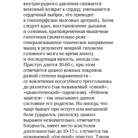
внутригрудного давления снижается
венозный возврат к сердцу, уменьшается
сердечный выброс, что приводит
к гипоперфузии мозговых артерий). Затем
следует вдох, восстановление дыхания
и сознания, кратковременная мышечная
гипотония (значительно реже -
генерализованное тоническое напряжение
мышц в результате мощной гипоксии
головного мозга во время апноэ)
и последующая вялость, иногда сон.
Приступ длится 30-60 с, при этом
отмечается цианоз кожных покровов
разной степени выраженности -
от вовлечения носогубного треугольника
до разлитого (так называемый «синий»,
«цианотический» пароксизм). «Ребенок
зашелся» - так описывают данное
состояние его родители. Но иногда, что
чаще бывает при испуге или внезапной
боли (ударился, укололся), цианоз
выражен незначительно, отмечается
бледность, имеет место асистолия
длительностью до 10-15 с, случается так
называемый «бледный» приступ. Таким