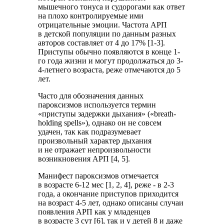
мышечного тонуса и судорогами как ответ
на плохо контролируемые ими
отрицательные эмоции. Частота АРП
в детской популяции по данным разных
авторов составляет от 4 до 17% [1-3].
Приступы обычно появляются в конце 1-
го года жизни и могут продолжаться до 3-
4-летнего возраста, реже отмечаются до 5
лет.
Часто для обозначения данных
пароксизмов используется термин
«приступы задержки дыхания» («breath-
holding spells»), однако он не совсем
удачен, так как подразумевает
произвольный характер дыхания
и не отражает непроизвольности
возникновения АРП [4, 5].
Манифест пароксизмов отмечается
в возрасте 6-12 мес [1, 2, 4], реже - в 2-3
года, а окончание приступов приходится
на возраст 4-5 лет, однако описаны случаи
появления АРП как у младенцев
в возрасте 3 сут [6], так и у детей 8 и даже