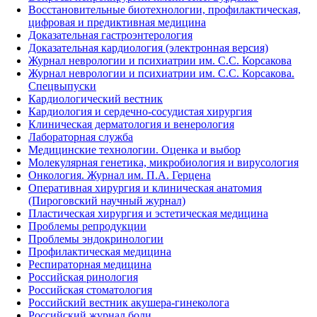
Восстановительные биотехнологии, профилактическая,
цифровая и предиктивная медицина
Доказательная гастроэнтерология
Доказательная кардиология (электронная версия)
Журнал неврологии и психиатрии им. С.С. Корсакова
Журнал неврологии и психиатрии им. С.С. Корсакова.
Спецвыпуски
Кардиологический вестник
Кардиология и сердечно-сосудистая хирургия
Клиническая дерматология и венерология
Лабораторная служба
Медицинские технологии. Оценка и выбор
Молекулярная генетика, микробиология и вирусология
Онкология. Журнал им. П.А. Герцена
Оперативная хирургия и клиническая анатомия
(Пироговский научный журнал)
Пластическая хирургия и эстетическая медицина
Проблемы репродукции
Проблемы эндокринологии
Профилактическая медицина
Респираторная медицина
Российская ринология
Российская стоматология
Российский вестник акушера-гинеколога
Российский журнал боли