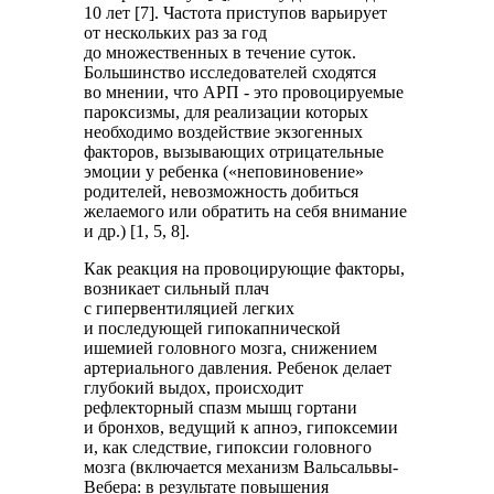
10 лет [7]. Частота приступов варьирует
от нескольких раз за год
до множественных в течение суток.
Большинство исследователей сходятся
во мнении, что АРП - это провоцируемые
пароксизмы, для реализации которых
необходимо воздействие экзогенных
факторов, вызывающих отрицательные
эмоции у ребенка («неповиновение»
родителей, невозможность добиться
желаемого или обратить на себя внимание
и др.) [1, 5, 8].
Как реакция на провоцирующие факторы,
возникает сильный плач
с гипервентиляцией легких
и последующей гипокапнической
ишемией головного мозга, снижением
артериального давления. Ребенок делает
глубокий выдох, происходит
рефлекторный спазм мышц гортани
и бронхов, ведущий к апноэ, гипоксемии
и, как следствие, гипоксии головного
мозга (включается механизм Вальсальвы-
Вебера: в результате повышения