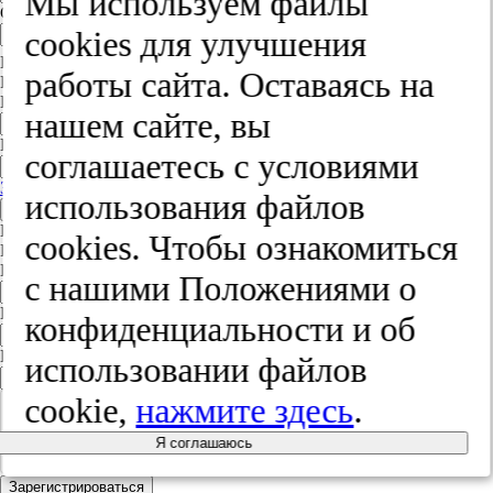
Мы используем файлы
Сообщение
cооkies для улучшения
Отправить
Вход
работы сайта. Оставаясь на
Регистрация
E-mail
нашем сайте, вы
Пароль
соглашаетесь с условиями
Забыли пароль?
использования файлов
Войти
Вход
cооkies. Чтобы ознакомиться
Регистрация
E-mail
с нашими Положениями о
Пароль
конфиденциальности и об
Повторите пароль
использовании файлов
cookie,
нажмите здесь
.
Я соглашаюсь
Зарегистрироваться