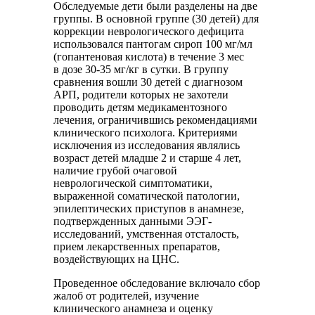
Обследуемые дети были разделены на две
группы. В основной группе (30 детей) для
коррекции неврологического дефицита
использовался пантогам сироп 100 мг/мл
(гопантеновая кислота) в течение 3 мес
в дозе 30-35 мг/кг в сутки. В группу
сравнения вошли 30 детей с диагнозом
АРП, родители которых не захотели
проводить детям медикаментозного
лечения, ограничившись рекомендациями
клинического психолога. Критериями
исключения из исследования являлись
возраст детей младше 2 и старше 4 лет,
наличие грубой очаговой
неврологической симптоматики,
выраженной соматической патологии,
эпилептических приступов в анамнезе,
подтвержденных данными ЭЭГ-
исследований, умственная отсталость,
прием лекарственных препаратов,
воздействующих на ЦНС.
Проведенное обследование включало сбор
жалоб от родителей, изучение
клинического анамнеза и оценку