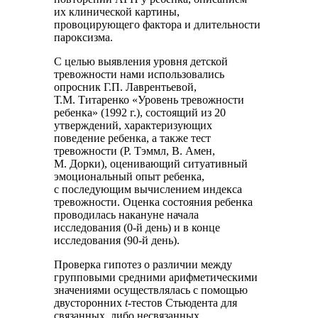
их клинической картины,
провоцирующего фактора и длительности
пароксизма.
С целью выявления уровня детской
тревожности нами использовались
опросник Г.П. Лаврентьевой,
Т.М. Титаренко «Уровень тревожности
ребенка» (1992 г.), состоящий из 20
утверждений, характеризующих
поведение ребенка, а также тест
тревожности (Р. Тэммл, В. Амен,
М. Дорки), оценивающий ситуативный
эмоциональный опыт ребенка,
с последующим вычислением индекса
тревожности. Оценка состояния ребенка
проводилась накануне начала
исследования (0-й день) и в конце
исследования (90-й день).
Проверка гипотез о различии между
групповыми средними арифметическими
значениями осуществлялась с помощью
двусторонних
t
-тестов Стьюдента для
связанных, либо несвязанных