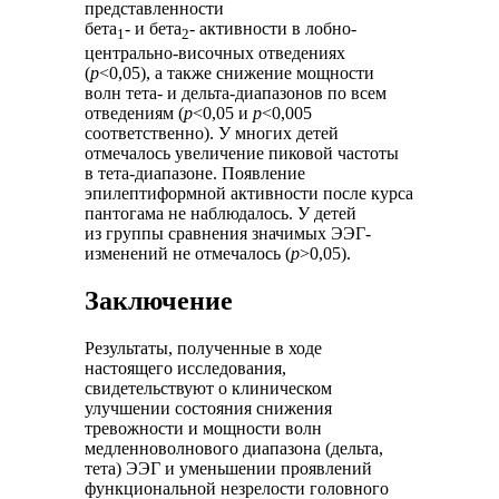
представленности
бета
- и бета
- активности в лобно-
1
2
центрально-височных отведениях
(
р
<0,05), а также снижение мощности
волн тета- и дельта-диапазонов по всем
отведениям (
р
<0,05 и
р
<0,005
соответственно). У многих детей
отмечалось увеличение пиковой частоты
в тета-диапазоне. Появление
эпилептиформной активности после курса
пантогама не наблюдалось. У детей
из группы сравнения значимых ЭЭГ-
изменений не отмечалось (
р
>0,05).
Заключение
Результаты, полученные в ходе
настоящего исследования,
свидетельствуют о клиническом
улучшении состояния снижения
тревожности и мощности волн
медленноволнового диапазона (дельта,
тета) ЭЭГ и уменьшении проявлений
функциональной незрелости головного