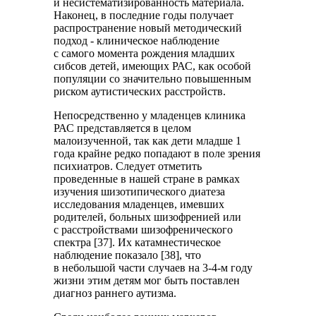
и несистематизированность материала.
Наконец, в последние годы получает
распространение новый методический
подход - клиническое наблюдение
с самого момента рождения младших
сибсов детей, имеющих РАС, как особой
популяции со значительно повышенным
риском аутистических расстройств.
Непосредственно у младенцев клиника
РАС представляется в целом
малоизученной, так как дети младше 1
года крайне редко попадают в поле зрения
психиатров. Следует отметить
проведенные в нашей стране в рамках
изучения шизотипического диатеза
исследования младенцев, имевших
родителей, больных шизофренией или
с расстройствами шизофренического
спектра [37]. Их катамнестическое
наблюдение показало [38], что
в небольшой части случаев на 3-4-м году
жизни этим детям мог быть поставлен
диагноз раннего аутизма.