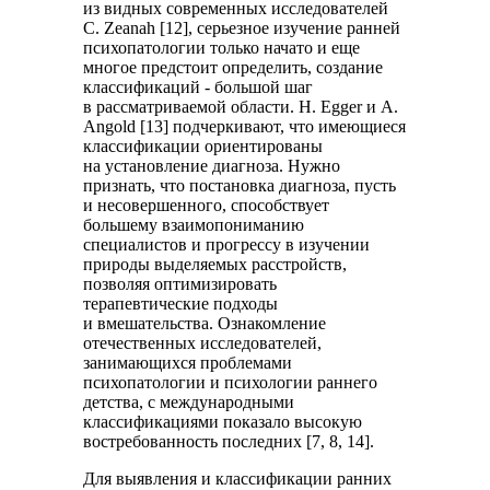
из видных современных исследователей
C. Zeanah [12], серьезное изучение ранней
психопатологии только начато и еще
многое предстоит определить, создание
классификаций - большой шаг
в рассматриваемой области. H. Egger и A.
Angold [13] подчеркивают, что имеющиеся
классификации ориентированы
на установление диагноза. Нужно
признать, что постановка диагноза, пусть
и несовершенного, способствует
большему взаимопониманию
специалистов и прогрессу в изучении
природы выделяемых расстройств,
позволяя оптимизировать
терапевтические подходы
и вмешательства. Ознакомление
отечественных исследователей,
занимающихся проблемами
психопатологии и психологии раннего
детства, с международными
классификациями показало высокую
востребованность последних [7, 8, 14].
Для выявления и классификации ранних