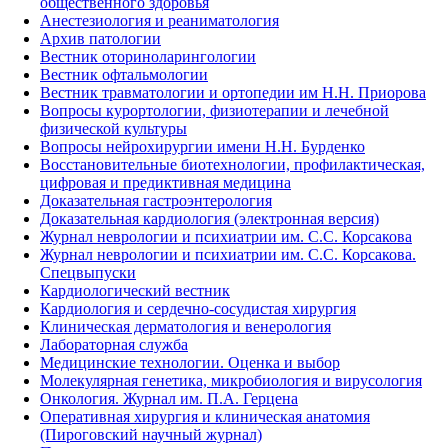
общественного здоровья
Анестезиология и реаниматология
Архив патологии
Вестник оториноларингологии
Вестник офтальмологии
Вестник травматологии и ортопедии им Н.Н. Приорова
Вопросы курортологии, физиотерапии и лечебной
физической культуры
Вопросы нейрохирургии имени Н.Н. Бурденко
Восстановительные биотехнологии, профилактическая,
цифровая и предиктивная медицина
Доказательная гастроэнтерология
Доказательная кардиология (электронная версия)
Журнал неврологии и психиатрии им. С.С. Корсакова
Журнал неврологии и психиатрии им. С.С. Корсакова.
Спецвыпуски
Кардиологический вестник
Кардиология и сердечно-сосудистая хирургия
Клиническая дерматология и венерология
Лабораторная служба
Медицинские технологии. Оценка и выбор
Молекулярная генетика, микробиология и вирусология
Онкология. Журнал им. П.А. Герцена
Оперативная хирургия и клиническая анатомия
(Пироговский научный журнал)