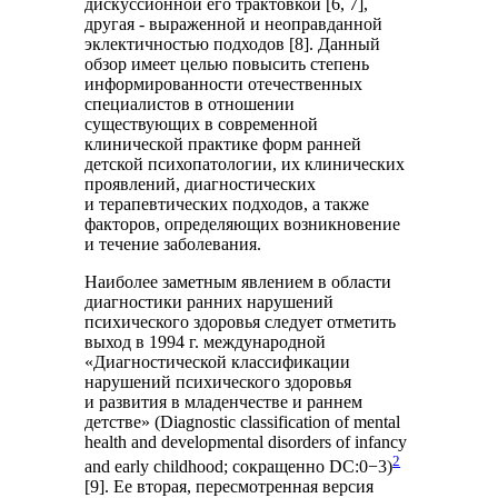
дискуссионной его трактовкой [6, 7],
другая - выраженной и неоправданной
эклектичностью подходов [8]. Данный
обзор имеет целью повысить степень
информированности отечественных
специалистов в отношении
существующих в современной
клинической практике форм ранней
детской психопатологии, их клинических
проявлений, диагностических
и терапевтических подходов, а также
факторов, определяющих возникновение
и течение заболевания.
Наиболее заметным явлением в области
диагностики ранних нарушений
психического здоровья следует отметить
выход в 1994 г. международной
«Диагностической классификации
нарушений психического здоровья
и развития в младенчестве и раннем
детстве» (Diagnostic classification of mental
health and developmental disorders of infancy
​2​᠎
and early childhood; сокращенно DC:0−3)
[9]. Eе вторая, пересмотренная версия