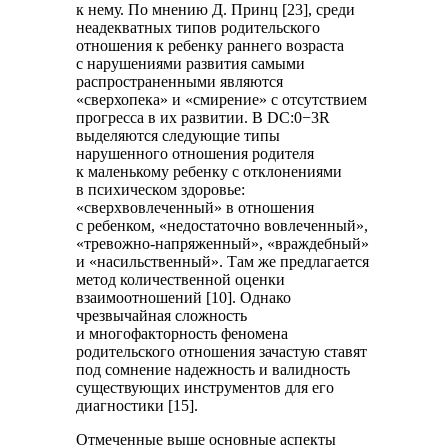
к нему. По мнению Д. Принц [23], среди
неадекватных типов родительского
отношения к ребенку раннего возраста
с нарушениями развития самыми
распространенными являются
«сверхопека» и «смирение» с отсутствием
прогресса в их развитии. В DC:0−3R
выделяются следующие типы
нарушенного отношения родителя
к маленькому ребенку с отклонениями
в психическом здоровье:
«сверхвовлеченный» в отношения
с ребенком, «недостаточно вовлеченный»,
«тревожно-напряженный», «враждебный»
и «насильственный». Там же предлагается
метод количественной оценки
взаимоотношений [10]. Однако
чрезвычайная сложность
и многофакторность феномена
родительского отношения зачастую ставят
под сомнение надежность и валидность
существующих инструментов для его
диагностики [15].
Отмеченные выше основные аспекты