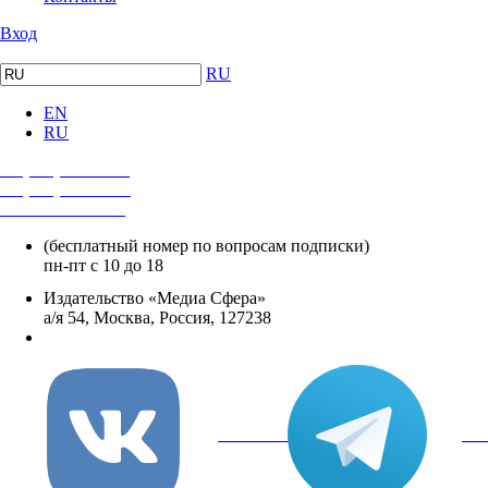
Вход
RU
EN
RU
+7 (495) 482-4118
+7 (495) 482-4329
+8 800 250-18-12
(бесплатный номер по вопросам подписки)
пн-пт с 10 до 18
Издательство «Медиа Сфера»
а/я 54, Москва, Россия, 127238
info@mediasphera.ru
вКонтакте
Tel