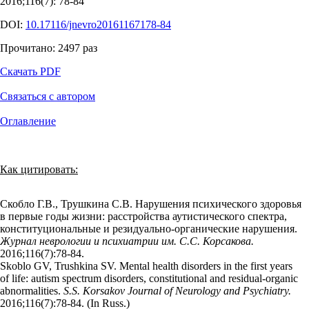
2016;116(7): 78‑84
DOI:
10.17116/jnevro20161167178-84
Прочитано:
2497
раз
Скачать PDF
Связаться с автором
Оглавление
Как цитировать:
Скобло Г.В., Трушкина С.В. Нарушения психического здоровья
в первые годы жизни: расстройства аутистического спектра,
конституциональные и резидуально-органические нарушения.
Журнал неврологии и психиатрии им. С.С. Корсакова.
2016;116(7):78‑84.
Skoblo GV, Trushkina SV. Mental health disorders in the first years
of life: autism spectrum disorders, constitutional and residual-organic
abnormalities.
S.S. Korsakov Journal of Neurology and Psychiatry.
2016;116(7):78‑84. (In Russ.)