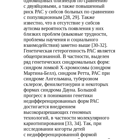
однояйцовых близнецов по сравнению
с двуяйцовыми, а также повышенный
риск РАС у сибсов больных по сравнению
с популяционным [28, 29]. Также
известно, что в отсутствие у сибсов
аутизма вероятность появления у них
близких проблем (языковые трудности,
проблемы научения и социального
взаимодействия) заметно выше [30-32].
Генетическая гетерогенность РАС является
общепризнанной. В частности, выделен
ряд генетических синдромальных форм:
синдром ломкой Х-хромосомы (синдром
Мартина-Белл), синдром Ретта, РАС при
синдроме Ангельмана, туберозном
склерозе, фенилкетонурии и некоторых
формах синдрома Дауна. Большой
прогресс в понимании генетики
недифференцированных форм РАС
достигается внедрением
высокоразрешающих геномных
технологий, в частности молекулярного
кариотипирования [33, 34]. Так, при
исследовании когорты детей
с недифференцированной формой