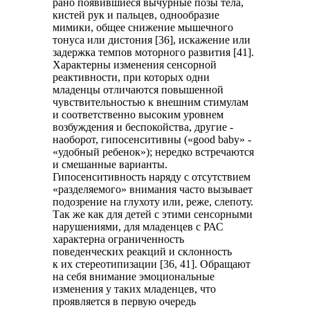
рано появившиеся вычурные позы тела,
кистей рук и пальцев, однообразие
мимики, общее снижение мышечного
тонуса или дистония [36], искажение или
задержка темпов моторного развития [41].
Характерны изменения сенсорной
реактивности, при которых одни
младенцы отличаются повышенной
чувствительностью к внешним стимулам
и соответственно высоким уровнем
возбуждения и беспокойства, другие -
наоборот, гипосенситивны («good baby» -
«удобный ребенок»); нередко встречаются
и смешанные варианты.
Гипосенситивность наряду с отсутствием
«разделяемого» внимания часто вызывает
подозрение на глухоту или, реже, слепоту.
Так же как для детей с этими сенсорными
нарушениями, для младенцев с РАС
характерна ограниченность
поведенческих реакций и склонность
к их стереотипизации [36, 41]. Обращают
на себя внимание эмоциональные
изменения у таких младенцев, что
проявляется в первую очередь