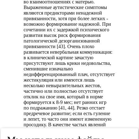
во взаимоотношениях с матерью.
Выраженные аутистические симптомы
являются предикторами ненадежной
привязанности, хотя при более легких -
возможно формирование надежной. При
сочетании их с задержкой психического
развития высок риск формирования
патологической дезорганизованной
привязанности [43]. Очень плохо
развивается невербальная коммуникация:
в клинической картине зачастую
присутствуют лишь крики недовольства,
сменившие изначально
недифференцированный плач, отсутствует
жестикуляция или имеются лишь
несколько невыразительных жестов,
частично или полностью отсутствует
отклик на свое имя, который в норме
формируется к 8-9 мес; нет ранних игр
по подражанию [41, 44]. Резко отстает
предречевое развитие; если есть гуление
и лепет, то часто они имеют измененную
просодику. В качестве частых явлений
наблюдаются нарушения сна, аппетита,
желудочно-кишечные расстройства. Еще