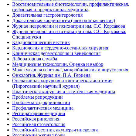
Восстановительные биотехнологии, профилактическая,
цифровая и предиктивная медицина
Доказательная гастроэнтерология
Доказательная кардиология (электронная версия)
Журнал неврологии и психиатрии им. С.С. Корсакова
Журнал неврологии и психиатрии им. С.С. Корсакова.
Спецвыпуски
Кардиологический вестник
Кардиология и сердечно-сосудистая хирургия
Клиническая дерматология и венерология
Лабораторная служба
Медицинские технологии. Оценка и выбор
Молекулярная генетика, микробиология и вирусология
Онкология. Журнал им. П.А. Герцена
Оперативная хирургия и клиническая анатомия
(Пироговский научный журнал)
Пластическая хирургия и эстетическая медицина
Проблемы репродукции
Проблемы эндокринологии
Профилактическая медицина
Респираторная медицина
Российская ринология
Российская стоматология
Российский вестник акушера-гинеколога
Российский журнал боли