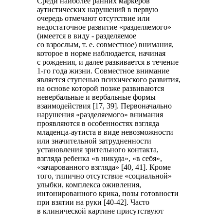
Среди наиболее ранних маркеров
аутистических нарушений в первую
очередь отмечают отсутствие или
недостаточное развитие «разделяемого»
(имеется в виду - разделяемое
со взрослым, т. е. совместное) внимания,
которое в норме наблюдается, начиная
с рождения, и далее развивается в течение
1-го года жизни. Совместное внимание
является ступенью психического развития,
на основе которой позже развиваются
невербальные и вербальные формы
взаимодействия [17, 39]. Первоначально
нарушения «разделяемого» внимания
проявляются в особенностях взгляда
младенца-аутиста в виде невозможности
или значительной затрудненности
установления зрительного контакта,
взгляда ребенка «в никуда», «в себя»,
«зачарованного взгляда» [40, 41]. Кроме
того, типично отсутствие «социальной»
улыбки, комплекса оживления,
интонированного крика, позы готовности
при взятии на руки [40-42]. Часто
в клинической картине присутствуют