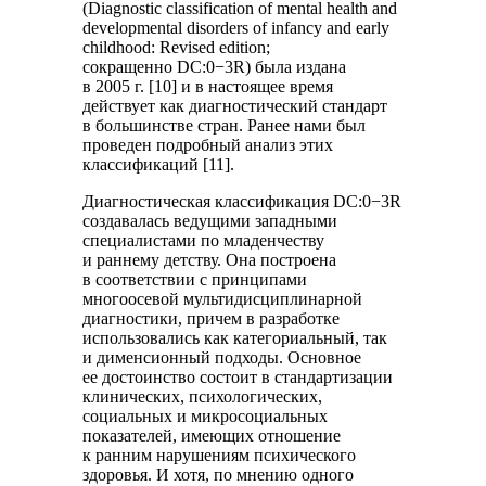
(Diagnostic classification of mental health and
developmental disorders of infancy and early
childhood: Revised edition;
сокращенно DC:0−3R) была издана
в 2005 г. [10] и в настоящее время
действует как диагностический стандарт
в большинстве стран. Ранее нами был
проведен подробный анализ этих
классификаций [11].
Диагностическая классификация DC:0−3R
создавалась ведущими западными
специалистами по младенчеству
и раннему детству. Она построена
в соответствии с принципами
многоосевой мультидисциплинарной
диагностики, причем в разработке
использовались как категориальный, так
и дименсионный подходы. Основное
ее достоинство состоит в стандартизации
клинических, психологических,
социальных и микросоциальных
показателей, имеющих отношение
к ранним нарушениям психического
здоровья. И хотя, по мнению одного