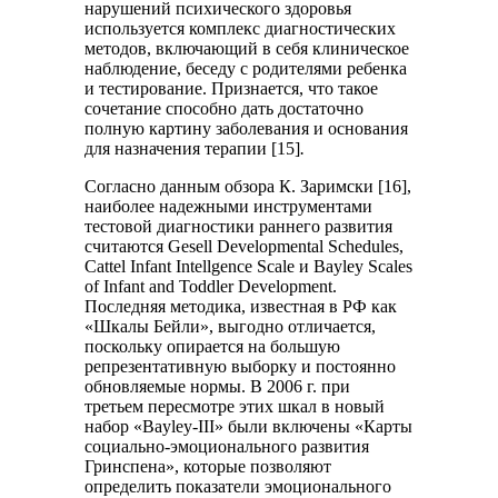
нарушений психического здоровья
используется комплекс диагностических
методов, включающий в себя клиническое
наблюдение, беседу с родителями ребенка
и тестирование. Признается, что такое
сочетание способно дать достаточно
полную картину заболевания и основания
для назначения терапии [15]
.
Согласно данным обзора К. Заримски [16],
наиболее надежными инструментами
тестовой диагностики раннего развития
считаются Gesell Developmental Schedules,
Сattel Infant Intellgence Scale и Bayley Scales
of Infant and Toddler Development.
Последняя методика, известная в РФ как
«Шкалы Бейли», выгодно отличается,
поскольку опирается на большую
репрезентативную выборку и постоянно
обновляемые нормы. В 2006 г. при
третьем пересмотре этих шкал в новый
набор «Bayley-III» были включены «Карты
социально-эмоционального развития
Гринспена», которые позволяют
определить показатели эмоционального