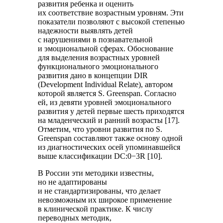
развития ребенка и оценить
их соответствие возрастным уровням. Эти
показатели позволяют с высокой степенью
надежности выявлять детей
с нарушениями в познавательной
и эмоциональной сферах. Обоснование
для выделения возрастных уровней
функционального эмоционального
развития дано в концепции DIR
(Development Individual Relate), автором
которой является S. Greenspan. Согласно
ей, из девяти уровней эмоционального
развития у детей первые шесть приходятся
на младенческий и ранний возрасты [17].
Отметим, что уровни развития по S.
Greenspan составляют также основу одной
из диагностических осей упоминавшейся
выше классификации DC:0−3R [10].
В России эти методики известны,
но не адаптированы
и не стандартизированы, что делает
невозможным их широкое применение
в клинической практике. К числу
переводных методик,