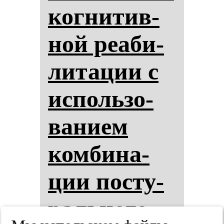
ког­ни­тив­
ной ре­аби­
ли­та­ции с
ис­поль­зо­
ва­ни­ем
ком­би­на­
ции пос­ту­
раль­но­го