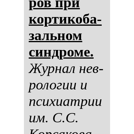
ров при
кор­ти­ко­ба­
заль­ном
син­дро­ме.
Жур­нал нев­
ро­ло­гии и
пси­хи­ат­рии
им. С.С.
Кор­са­ко­ва.