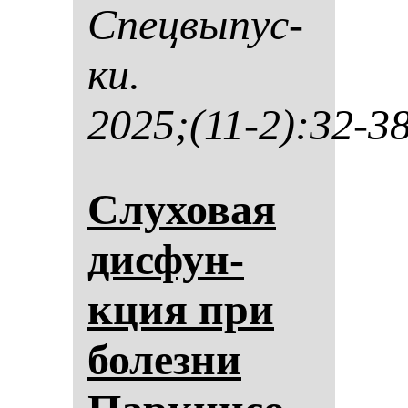
Спец­вы­пус­
ки.
2025;(11-2):32-3
Слу­хо­вая
дис­фун­
кция при
бо­лез­ни