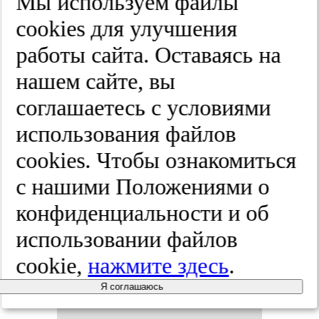
Мы используем файлы
тре­нин­га и
cооkies для улучшения
од­но­мо­мен­
работы сайта. Оставаясь на
нашем сайте, вы
тной ког­
соглашаетесь с условиями
ни­тив­ной
использования файлов
cооkies. Чтобы ознакомиться
за­да­чи в
с нашими Положениями о
про­фи­лак­
конфиденциальности и об
использовании файлов
ти­ке ког­
cookie,
нажмите здесь
.
ни­тив­но­го
Я соглашаюсь