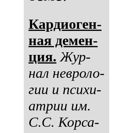
Кар­ди­оген­
ная де­мен­
ция.
Жур­
нал нев­ро­ло­
гии и пси­хи­
ат­рии им.
С.С. Кор­са­