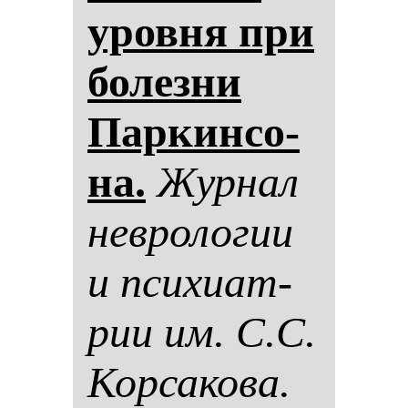
уров­ня при
бо­лез­ни
Пар­кин­со­
на.
Жур­нал
нев­ро­ло­гии
и пси­хи­ат­
рии им. С.С.
Кор­са­ко­ва.