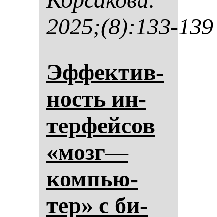
2025;(8):133-139
Эф­фек­тив­
ность ин­
тер­фей­сов
«мозг—
ком­пью­
тер» с би­