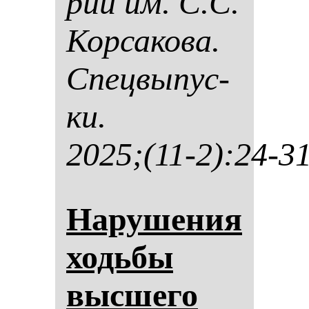
рии им. С.С.
Кор­са­ко­ва.
Спец­вы­пус­
ки.
2025;(11-2):24-3
На­ру­ше­ния
ходь­бы
выс­ше­го