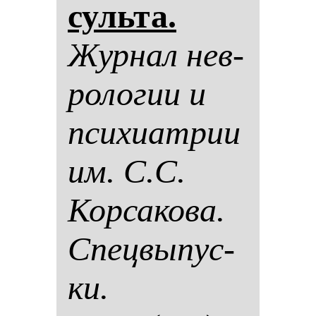
суль­та.
Жур­нал нев­
ро­ло­гии и
пси­хи­ат­рии
им. С.С.
Кор­са­ко­ва.
Спец­вы­пус­
ки.