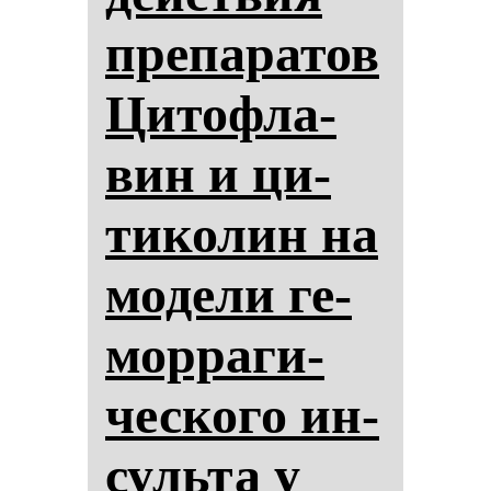
пре­па­ра­тов
Ци­тоф­ла­
вин и ци­
ти­ко­лин на
мо­де­ли ге­
мор­ра­ги­
чес­ко­го ин­
суль­та у