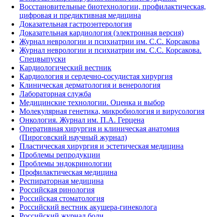
Восстановительные биотехнологии, профилактическая,
цифровая и предиктивная медицина
Доказательная гастроэнтерология
Доказательная кардиология (электронная версия)
Журнал неврологии и психиатрии им. С.С. Корсакова
Журнал неврологии и психиатрии им. С.С. Корсакова.
Спецвыпуски
Кардиологический вестник
Кардиология и сердечно-сосудистая хирургия
Клиническая дерматология и венерология
Лабораторная служба
Медицинские технологии. Оценка и выбор
Молекулярная генетика, микробиология и вирусология
Онкология. Журнал им. П.А. Герцена
Оперативная хирургия и клиническая анатомия
(Пироговский научный журнал)
Пластическая хирургия и эстетическая медицина
Проблемы репродукции
Проблемы эндокринологии
Профилактическая медицина
Респираторная медицина
Российская ринология
Российская стоматология
Российский вестник акушера-гинеколога
Российский журнал боли