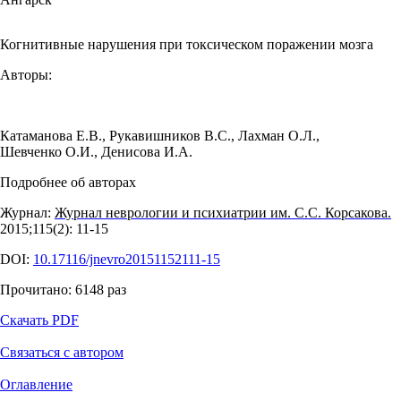
Когнитивные нарушения при токсическом поражении мозга
Авторы:
Катаманова Е.В.
,
Рукавишников В.С.
,
Лахман О.Л.
,
Шевченко О.И.
,
Денисова И.А.
Подробнее об авторах
Журнал:
Журнал неврологии и психиатрии им. С.С. Корсакова.
2015;115(2): 11‑15
DOI:
10.17116/jnevro20151152111-15
Прочитано:
6148
раз
Скачать PDF
Связаться с автором
Оглавление