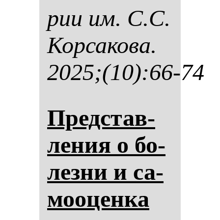
рии им. С.С.
Кор­са­ко­ва.
2025;(10):66-74
Пред­став­
ле­ния о бо­
лез­ни и са­
мо­оцен­ка