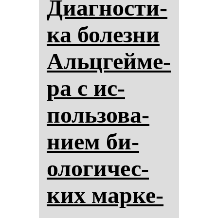
Диаг­нос­ти­
ка бо­лез­ни
Альцгей­ме­
ра с ис­
поль­зо­ва­
ни­ем би­
оло­ги­чес­
ких мар­ке­