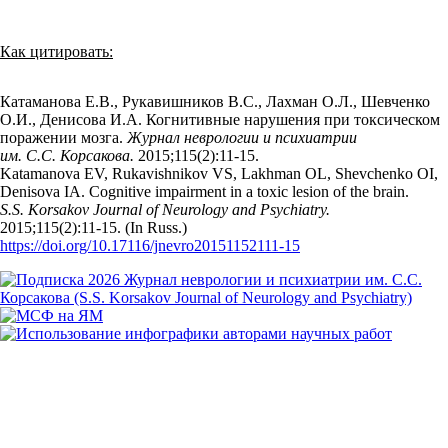
Как цитировать:
Катаманова Е.В., Рукавишников В.С., Лахман О.Л., Шевченко
О.И., Денисова И.А. Когнитивные нарушения при токсическом
поражении мозга.
Журнал неврологии и психиатрии
им. С.С. Корсакова.
2015;115(2):11‑15.
Katamanova EV, Rukavishnikov VS, Lakhman OL, Shevchenko OI,
Denisova IA. Cognitive impairment in a toxic lesion of the brain.
S.S. Korsakov Journal of Neurology and Psychiatry.
2015;115(2):11‑15. (In Russ.)
https://doi.org/10.17116/jnevro20151152111-15