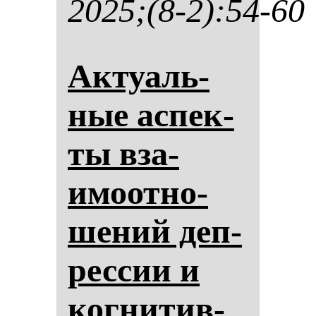
2025;(8-2):54-60
Ак­ту­аль­
ные ас­пек­
ты вза­
имоот­но­
ше­ний деп­
рес­сии и
ког­ни­тив­