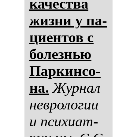
ка­чес­тва
жиз­ни у па­
ци­ен­тов с
бо­лез­нью
Пар­кин­со­
на.
Жур­нал
нев­ро­ло­гии
и пси­хи­ат­