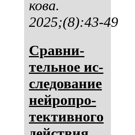
ко­ва.
2025;(8):43-49
Срав­ни­
тель­ное ис­
сле­до­ва­ние
ней­роп­ро­
тек­тив­но­го
действия