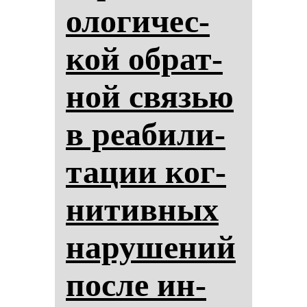
оло­ги­чес­
кой об­рат­
ной связью
в ре­аби­ли­
та­ции ког­
ни­тив­ных
на­ру­ше­ний
пос­ле ин­