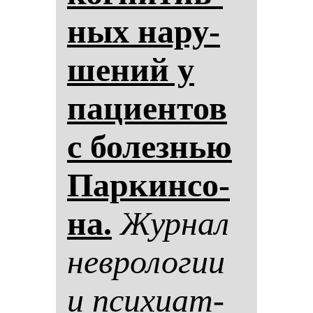
ных на­ру­
ше­ний у
па­ци­ен­тов
с бо­лез­нью
Пар­кин­со­
на.
Жур­нал
нев­ро­ло­гии
и пси­хи­ат­