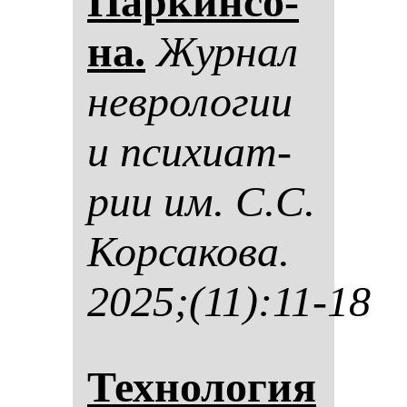
Пар­кин­со­
на.
Жур­нал
нев­ро­ло­гии
и пси­хи­ат­
рии им. С.С.
Кор­са­ко­ва.
2025;(11):11-18
Тех­но­ло­гия