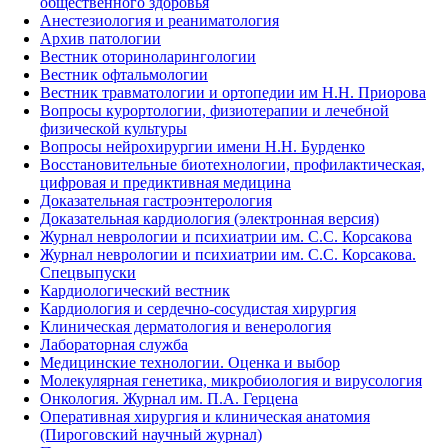
общественного здоровья
Анестезиология и реаниматология
Архив патологии
Вестник оториноларингологии
Вестник офтальмологии
Вестник травматологии и ортопедии им Н.Н. Приорова
Вопросы курортологии, физиотерапии и лечебной
физической культуры
Вопросы нейрохирургии имени Н.Н. Бурденко
Восстановительные биотехнологии, профилактическая,
цифровая и предиктивная медицина
Доказательная гастроэнтерология
Доказательная кардиология (электронная версия)
Журнал неврологии и психиатрии им. С.С. Корсакова
Журнал неврологии и психиатрии им. С.С. Корсакова.
Спецвыпуски
Кардиологический вестник
Кардиология и сердечно-сосудистая хирургия
Клиническая дерматология и венерология
Лабораторная служба
Медицинские технологии. Оценка и выбор
Молекулярная генетика, микробиология и вирусология
Онкология. Журнал им. П.А. Герцена
Оперативная хирургия и клиническая анатомия
(Пироговский научный журнал)