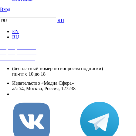
Вход
RU
EN
RU
+7 (495) 482-4118
+7 (495) 482-4329
+8 800 250-18-12
(бесплатный номер по вопросам подписки)
пн-пт с 10 до 18
Издательство «Медиа Сфера»
а/я 54, Москва, Россия, 127238
info@mediasphera.ru
вКонтакте
Tel